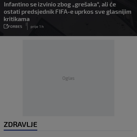
Infantino se izvinio zbog „grešaka“, ali će
ostati predsjednik FIFA-e uprkos sve glasnijim
kritikama
|
FORBES
prije 1 h
Oglas
ZDRAVLJE