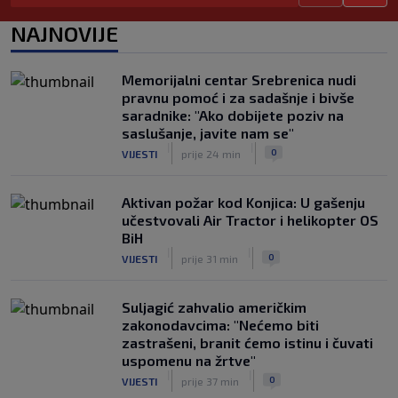
|
|
0
NOGOMET
6. aug.
NAJNOVIJE
Allah, Allah, Allah, Allah… Mohamed
Salah! (VIDEO)
Memorijalni centar Srebrenica nudi
|
|
0
NOGOMET
6. aug.
pravnu pomoć i za sadašnje i bivše
saradnike: "Ako dobijete poziv na
saslušanje, javite nam se"
|
|
0
VIJESTI
prije 24 min
Aktivan požar kod Konjica: U gašenju
učestvovali Air Tractor i helikopter OS
BiH
|
|
0
VIJESTI
prije 31 min
Suljagić zahvalio američkim
zakonodavcima: "Nećemo biti
zastrašeni, branit ćemo istinu i čuvati
uspomenu na žrtve"
|
|
0
VIJESTI
prije 37 min