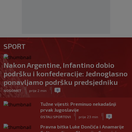
SPORT
Nakon Argentine, Infantino dobio
podršku i konfederacije: Jednoglasno
ponavljamo podršku predsjedniku
|
|
0
NOGOMET
prije 2 min
Tužne vijesti: Preminuo nekadašnji
prvak Jugoslavije
|
|
0
OSTALI SPORTOVI
prije 23 min
Pravna bitka Luke Dončića i Anamarije