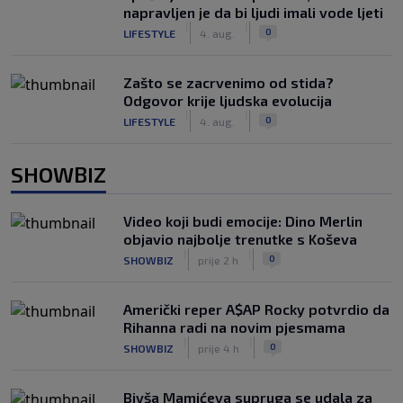
napravljen je da bi ljudi imali vode ljeti
|
|
0
LIFESTYLE
4. aug.
Zašto se zacrvenimo od stida?
Odgovor krije ljudska evolucija
|
|
0
LIFESTYLE
4. aug.
SHOWBIZ
Video koji budi emocije: Dino Merlin
objavio najbolje trenutke s Koševa
|
|
0
SHOWBIZ
prije 2 h
Američki reper A$AP Rocky potvrdio da
Rihanna radi na novim pjesmama
|
|
0
SHOWBIZ
prije 4 h
Bivša Mamićeva supruga se udala za