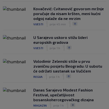
Kovačević: Cvitanović govorom mržnje
poručuje da nisam kršten, meni kućni
odgoj nalaže da ne mrzim
|
|
0
VIJESTI
prije 45 min
U Sarajevo uskoro stižu lideri
europskih gradova
|
|
0
VIJESTI
prije 1 h
Volodimir Zelenski stiže u prvu
zvaničnu posjetu Beogradu: U subotu
će održati sastanak sa Vučićem
|
|
0
REGIJA
prije 1 h
Danas Sarajevo Modest Fashion
Festival, upečatljivost
bosanskohercegovačkog dizajna
|
|
0
MAGAZIN
prije 1 h