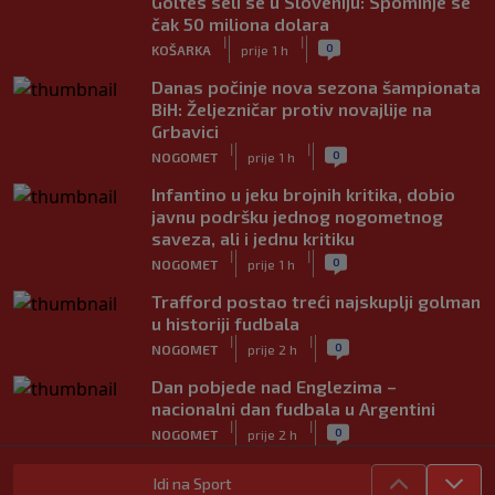
Goltes seli se u Sloveniju: Spominje se
čak 50 miliona dolara
|
|
0
KOŠARKA
prije 1 h
Danas počinje nova sezona šampionata
BiH: Željezničar protiv novajlije na
Grbavici
|
|
0
NOGOMET
prije 1 h
Infantino u jeku brojnih kritika, dobio
javnu podršku jednog nogometnog
saveza, ali i jednu kritiku
|
|
0
NOGOMET
prije 1 h
Trafford postao treći najskuplji golman
u historiji fudbala
|
|
0
NOGOMET
prije 2 h
Dan pobjede nad Englezima –
nacionalni dan fudbala u Argentini
|
|
0
NOGOMET
prije 2 h
Tabaković riješio evropski meč i
Idi na Sport
Salzburgu donio pobjedu (VIDEO)