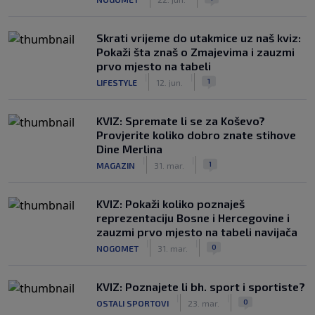
Skrati vrijeme do utakmice uz naš kviz:
Pokaži šta znaš o Zmajevima i zauzmi
prvo mjesto na tabeli
|
|
1
LIFESTYLE
12. jun.
KVIZ: Spremate li se za Koševo?
Provjerite koliko dobro znate stihove
Dine Merlina
|
|
1
MAGAZIN
31. mar.
KVIZ: Pokaži koliko poznaješ
reprezentaciju Bosne i Hercegovine i
zauzmi prvo mjesto na tabeli navijača
|
|
0
NOGOMET
31. mar.
KVIZ: Poznajete li bh. sport i sportiste?
|
|
0
OSTALI SPORTOVI
23. mar.