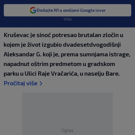
Dodajte N1 u omiljeni Google izvor
Više
Kruševac je sinoć potresao brutalan zločin u
kojem je život izgubio dvadesetdvogodišnji
Aleksandar G. koji je, prema sumnjama istrage,
napadnut oštrim predmetom u gradskom
parku u Ulici Raje Vračarića, u naselju Bare.
Pročitaj više
Oglas