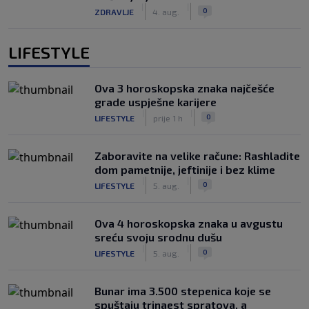
|
|
0
ZDRAVLJE
4. aug.
LIFESTYLE
Ova 3 horoskopska znaka najčešće
grade uspješne karijere
|
|
0
LIFESTYLE
prije 1 h
Zaboravite na velike račune: Rashladite
dom pametnije, jeftinije i bez klime
|
|
0
LIFESTYLE
5. aug.
Ova 4 horoskopska znaka u avgustu
sreću svoju srodnu dušu
|
|
0
LIFESTYLE
5. aug.
Bunar imа 3.500 stepenica koje se
spuštaju trinaest spratova, a