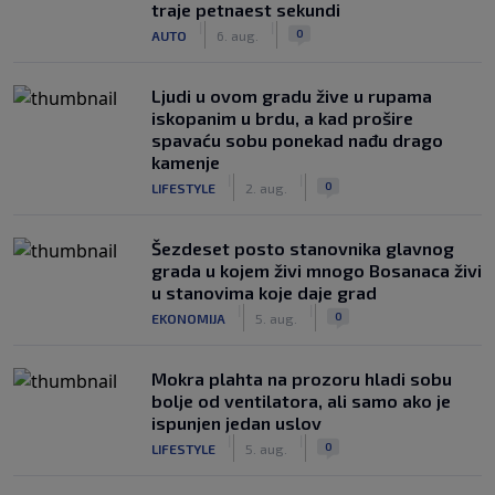
traje petnaest sekundi
|
|
0
AUTO
6. aug.
Ljudi u ovom gradu žive u rupama
iskopanim u brdu, a kad prošire
spavaću sobu ponekad nađu drago
kamenje
|
|
0
LIFESTYLE
2. aug.
Šezdeset posto stanovnika glavnog
grada u kojem živi mnogo Bosanaca živi
u stanovima koje daje grad
|
|
0
EKONOMIJA
5. aug.
Mokra plahta na prozoru hladi sobu
bolje od ventilatora, ali samo ako je
ispunjen jedan uslov
|
|
0
LIFESTYLE
5. aug.