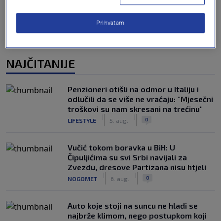
Prihvatam
NAJČITANIJE
Penzioneri otišli na odmor u Italiju i
odlučili da se više ne vraćaju: "Mjesečni
troškovi su nam skresani na trećinu"
|
|
0
LIFESTYLE
5. aug.
Vučić tokom boravka u BiH: U
Čipuljićima su svi Srbi navijali za
Zvezdu, dresove Partizana nisu htjeli
|
|
0
NOGOMET
6. aug.
Auto koje stoji na suncu ne hladi se
najbrže klimom, nego postupkom koji