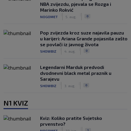
NBA zvijezdu, pjevala se Rozga i
Marinko Rokvić
|
|
0
NOGOMET
5. aug.
Pop zvijezda kroz suze najavila pauzu
u karijeri: Ariana Grande pojasnila zašto
se povlači iz javnog života
|
|
0
SHOWBIZ
4. aug.
Legendarni Marduk predvodi
dvodnevni black metal praznik u
Sarajevu
|
|
0
SHOWBIZ
3. aug.
N1 KVIZ
Kviz: Koliko pratite Svjetsko
prvenstvo?
|
|
1
NOGOMET
22. jun.