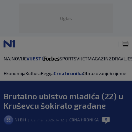
Oglas
NAJNOVIJE
VIJESTI
SPORT
SVIJET
MAGAZIN
ZDRAVLJE
Ekonomija
Kultura
Regija
Crna hronika
Obrazovanje
Vrijeme
Brutalno ubistvo mladića (22) u
Kruševcu šokiralo građane
0
N1 BiH
CRNA HRONIKA
|
09. maj. 2026. 14:12
|
|