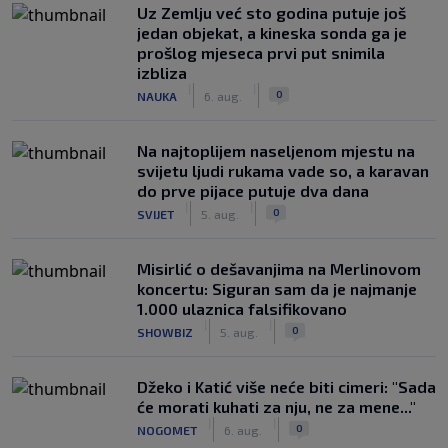
Uz Zemlju već sto godina putuje još
jedan objekat, a kineska sonda ga je
prošlog mjeseca prvi put snimila
izbliza
|
|
0
NAUKA
6. aug.
Na najtoplijem naseljenom mjestu na
svijetu ljudi rukama vade so, a karavan
do prve pijace putuje dva dana
|
|
0
SVIJET
5. aug.
Misirlić o dešavanjima na Merlinovom
koncertu: Siguran sam da je najmanje
1.000 ulaznica falsifikovano
|
|
0
SHOWBIZ
5. aug.
Džeko i Katić više neće biti cimeri: "Sada
će morati kuhati za nju, ne za mene..."
|
|
0
NOGOMET
6. aug.