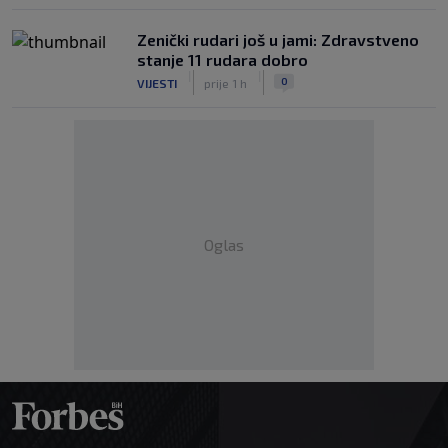
Zenički rudari još u jami: Zdravstveno
stanje 11 rudara dobro
|
|
0
VIJESTI
prije 1 h
Oglas