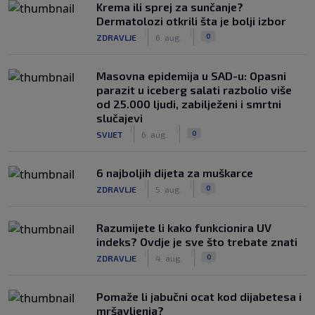
Krema ili sprej za sunčanje?
Dermatolozi otkrili šta je bolji izbor
|
|
0
ZDRAVLJE
6. aug.
Masovna epidemija u SAD-u: Opasni
parazit u iceberg salati razbolio više
od 25.000 ljudi, zabilježeni i smrtni
slučajevi
|
|
0
SVIJET
6. aug.
6 najboljih dijeta za muškarce
|
|
0
ZDRAVLJE
5. aug.
Razumijete li kako funkcionira UV
indeks? Ovdje je sve što trebate znati
|
|
0
ZDRAVLJE
4. aug.
Pomaže li jabučni ocat kod dijabetesa i
mršavljenja?