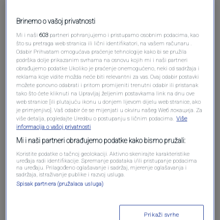
Brinemo o vašoj privatnosti
Mi i naši
603
partneri pohranjujemo i pristupamo osobnim podacima, kao
što su pretraga web stranica ili lični identifikatori, na vašem računaru .
Odabir Prihvatam omogućava praćenje tehnologije kako bi se pružila
podrška dolje prikazanim svrhama na osnovu kojih mi i naši partneri
obrađujemo podatke Ukoliko je praćenje onemogućeno, neki od sadržaja i
reklama koje vidite možda neće biti relevantni za vas. Ovaj odabir postavki
Oglas
možete ponovno odabrati i pritom promijeniti trenutni odabir ili pristanak
tako što ćete kliknuti na Upravljaj željenim postavkama link na dnu ove
web stranice [ili plutajuću ikonu u donjem lijevom dijelu web stranice, ako
je primjenjivo]. Vaš odabir će se mijenjati u okviru našeg Wеб локација. Za
više detalja, pogledajte Uredbu o postupanju s ličnim podacima.
Više
informacija o vašoj privatnosti
Mi i naši partneri obrađujemo podatke kako bismo pružali:
Koristite podatke o tačnoj geolokaciji. Aktivno skenirajte karakteristike
uređaja radi identifikacije. Spremanje podataka i/ili pristupanje podacima
na uređaju. Prilagođeno oglašavanje i sadržaj, mjerenje oglašavanja i
sadržaja, istraživanje publike i razvoj usluga.
Spisak partnera (pružalaca usluga)
Oglas
Prikaži svrhe