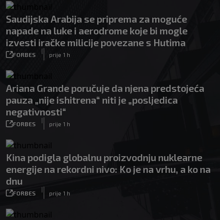
Saudijska Arabija se priprema za moguće
napade na luke i aerodrome koje bi mogle
izvesti iračke milicije povezane s Hutima
|
FORBES
prije 1 h
Ariana Grande poručuje da njena predstojeća
pauza „nije ishitrena“ niti je „posljedica
negativnosti“
|
FORBES
prije 1 h
Kina podigla globalnu proizvodnju nuklearne
energije na rekordni nivo: Ko je na vrhu, a ko na
dnu
|
FORBES
prije 1 h