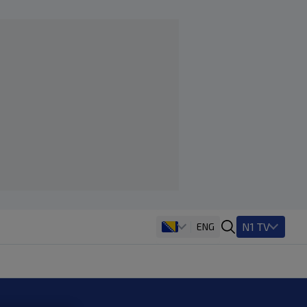
N1 TV
ENG