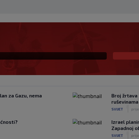
ekivanu ulogu u
la veliki potez
lan za Gazu, nema
Broj žrtava 
ruševinama
|
SVIJET
prij
ućnosti?
Izrael plan
Zapadnoj ob
|
SVIJET
prije