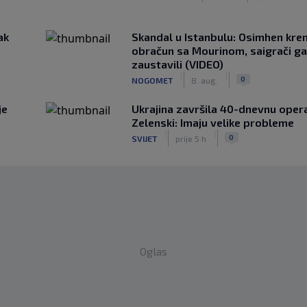
ak
Skandal u Istanbulu: Osimhen krenu
obračun sa Mourinom, saigrači ga
zaustavili (VIDEO)
|
|
0
NOGOMET
8. aug.
je
Ukrajina završila 40-dnevnu opera
Zelenski: Imaju velike probleme
|
|
0
SVIJET
prije 5 h
Oglas