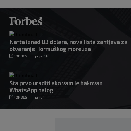
Nafta iznad 83 dolara, nova lista zahtjeva za
otvaranje Hormuškog moreuza
|
FORBES
prije 2 h
Šta prvo uraditi ako vam je hakovan
WhatsApp nalog
|
FORBES
prije 1 h