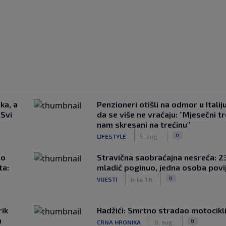
ka, a
Penzioneri otišli na odmor u Italiju 
 Svi
da se više ne vraćaju: "Mjesečni t
nam skresani na trećinu"
|
|
0
LIFESTYLE
5. aug.
ao
Stravična saobraćajna nesreća: 23
ta:
mladić poginuo, jedna osoba povi
|
|
0
VIJESTI
prije 1 h
rik
Hadžići: Smrtno stradao motocikl
|
|
m
0
CRNA HRONIKA
8. aug.