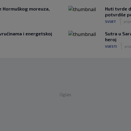
nje Hormuškog moreuza,
Huti tvrde d
potvrdile p
|
SVIJET
prije
rućinama i energetskoj
Sutra u Sara
heroj
|
VIJESTI
prij
Oglas