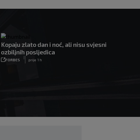
Kopaju zlato dan i noć, ali nisu svjesni
ozbiljnih posljedica
|
FORBES
prije 1 h