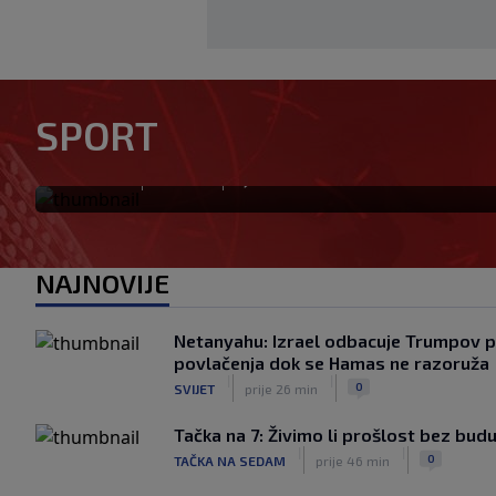
Modrić bi mogao dobiti neoč
SPORT
Milanu: Gazzetta nagovijesti
|
|
0
NOGOMET
prije 4 h
NAJNOVIJE
Netanyahu: Izrael odbacuje Trumpov p
povlačenja dok se Hamas ne razoruža
|
|
0
SVIJET
prije 26 min
Tačka na 7: Živimo li prošlost bez bud
|
|
0
TAČKA NA SEDAM
prije 46 min