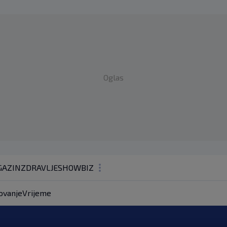
Oglas
AZIN
ZDRAVLJE
SHOWBIZ
KOLUMNE
ovanje
Vrijeme