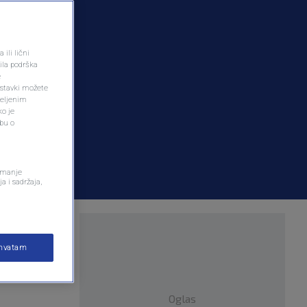
ili lični
ila podrška
e
ostavki možete
željenim
ko je
dbu o
remanje
a i sadržaja,
jeno vozilo
ihvatam
Oglas