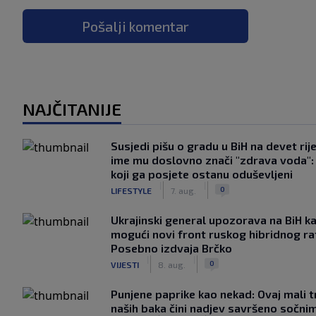
Pošalji komentar
NAJČITANIJE
Susjedi pišu o gradu u BiH na devet rije
ime mu doslovno znači "zdrava voda":
koji ga posjete ostanu oduševljeni
|
|
0
LIFESTYLE
7. aug.
Ukrajinski general upozorava na BiH k
mogući novi front ruskog hibridnog ra
Posebno izdvaja Brčko
|
|
0
VIJESTI
8. aug.
Punjene paprike kao nekad: Ovaj mali t
naših baka čini nadjev savršeno sočni