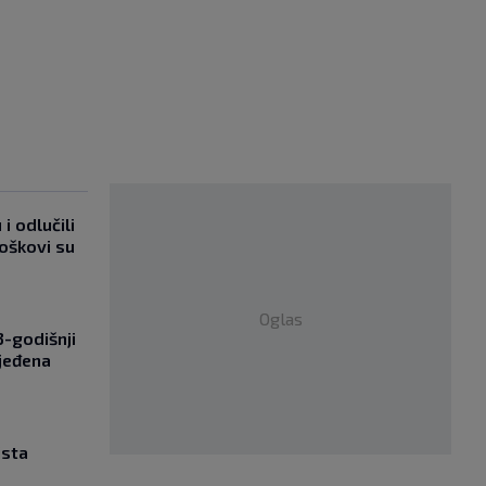
i odlučili
roškovi su
Oglas
-godišnji
jeđena
ista