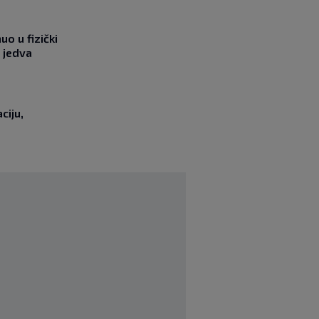
o u fizički
 jedva
ciju,