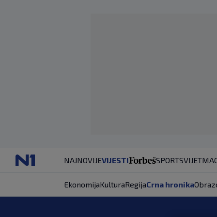
NAJNOVIJE
VIJESTI
SPORT
SVIJET
MAG
Ekonomija
Kultura
Regija
Crna hronika
Obraz