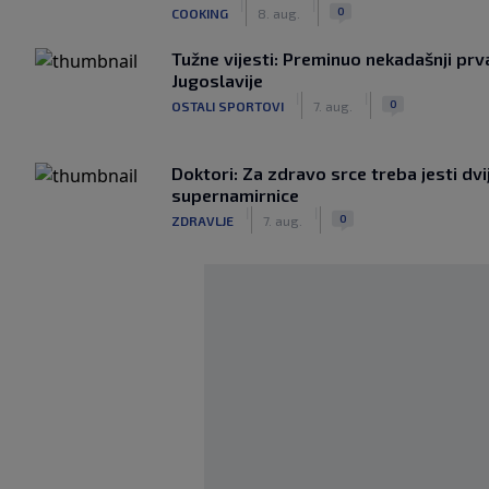
|
|
0
COOKING
8. aug.
Tužne vijesti: Preminuo nekadašnji prv
Jugoslavije
|
|
0
OSTALI SPORTOVI
7. aug.
Doktori: Za zdravo srce treba jesti dvi
supernamirnice
|
|
0
ZDRAVLJE
7. aug.