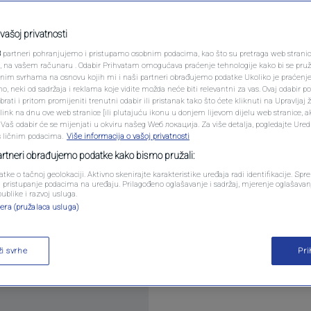
PODCAST
ustavila vozača pa im
N1 SPECIJAL
vašoj privatnosti
3
partneri pohranjujemo i pristupamo osobnim podacima, kao što su pretraga web stranica 
gaju za njim
FENOMENI
ri, na vašem računaru . Odabir Prihvatam omogućava praćenje tehnologije kako bi se pruž
anim svrhama na osnovu kojih mi i naši partneri obrađujemo podatke Ukoliko je praćenj
 neki od sadržaja i reklama koje vidite možda neće biti relevantni za vas. Ovaj odabir p
NEISTRAŽENO
ati i pritom promijeniti trenutni odabir ili pristanak tako što ćete kliknuti na Upravljaj 
komentara
ink na dnu ove web stranice [ili plutajuću ikonu u donjem lijevom dijelu web stranice, a
VIRALNO
. Vaš odabir će se mijenjati u okviru našeg Wеб локација. Za više detalja, pogledajte Ure
s ličnim podacima.
Više informacija o vašoj privatnosti
FOTO
partneri obrađujemo podatke kako bismo pružali:
atke o tačnoj geolokaciji. Aktivno skenirajte karakteristike uređaja radi identifikacije. Sp
PROMO
li pristupanje podacima na uređaju. Prilagođeno oglašavanje i sadržaj, mjerenje oglašavanj
publike i razvoj usluga.
era (pružalaca usluga)
VIDEO
 iz Sarajeva, koji je pobjegao nakon što je zaustavl
 Sarajevo raspisao potragu.
Pročitaj više
ži svrhe
Pr