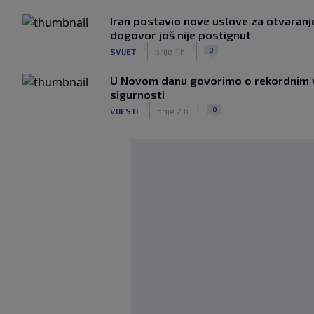
Iran postavio nove uslove za otvara
dogovor još nije postignut
|
|
0
SVIJET
prije 1 h
U Novom danu govorimo o rekordnim v
sigurnosti
|
|
0
VIJESTI
prije 2 h