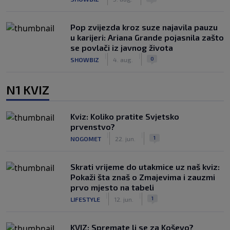
Pop zvijezda kroz suze najavila pauzu
u karijeri: Ariana Grande pojasnila zašto
se povlači iz javnog života
|
|
0
SHOWBIZ
4. aug.
N1 KVIZ
Kviz: Koliko pratite Svjetsko
prvenstvo?
|
|
1
NOGOMET
22. jun.
Skrati vrijeme do utakmice uz naš kviz:
Pokaži šta znaš o Zmajevima i zauzmi
prvo mjesto na tabeli
|
|
1
LIFESTYLE
12. jun.
KVIZ: Spremate li se za Koševo?