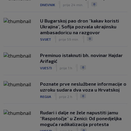
|
|
0
DNEVNIK
prije 24 min.
Infantino nekada poručivao: "Novac
FIFA-e je vaš novac", danas se suočava
s najvećom krizom
U Bugarskoj pao dron "kakav koristi
|
|
0
NOGOMET
prije 3 h
Ukrajina", Sofija pozvala ukrajinsku
ambasadoricu na razgovor
|
|
0
SVIJET
prije 59 min.
Preminuo istaknuti bh. novinar Hajdar
Arifagić
|
|
0
VIJESTI
prije 1 h
Poznate prve neslužbene informacije o
uzroku sudara dva voza u Hrvatskoj
|
|
0
REGIJA
prije 2 h
Rudari i dalje ne žele napustiti jamu
"Raspotočje" u Zenici: Od ponedjeljka
moguća radikalizacija protesta
|
|
0
VIJESTI
prije 3 h