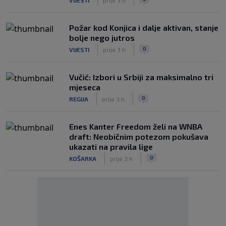
Požar kod Konjica i dalje aktivan, stanje
bolje nego jutros
|
|
0
VIJESTI
prije 3 h
Vučić: Izbori u Srbiji za maksimalno tri
mjeseca
|
|
0
REGIJA
prije 3 h
Enes Kanter Freedom želi na WNBA
draft: Neobičnim potezom pokušava
ukazati na pravila lige
|
|
0
KOŠARKA
prije 3 h