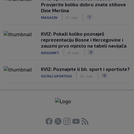
Provjerite koliko dobro znate stihove
Dine Merlina
|
|
1
MAGAZIN
31. mar.
KVIZ: Pokaži koliko poznaješ
reprezentaciju Bosne i Hercegovine i
zauzmi prvo mjesto na tabeli navijača
|
|
0
NOGOMET
31. mar.
KVIZ: Poznajete li bh. sport i sportiste?
|
|
0
OSTALI SPORTOVI
23. mar.