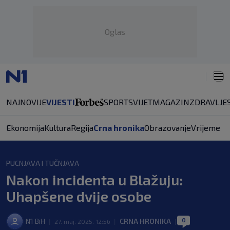
Oglas
NAJNOVIJE
VIJESTI
SPORT
SVIJET
MAGAZIN
ZDRAVLJE
Ekonomija
Kultura
Regija
Crna hronika
Obrazovanje
Vrijeme
PUCNJAVA I TUČNJAVA
Nakon incidenta u Blažuju:
Uhapšene dvije osobe
0
N1 BiH
CRNA HRONIKA
|
27. maj. 2025. 12:56
|
|