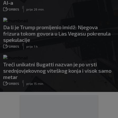
AI-a
|
FORBES
prije 26 min.
Da li je Trump promijenio imidž: Njegova
frizura tokom govora u Las Vegasu pokrenula
spekulacije
|
FORBES
prije 1 h
Treći unikatni Bugatti nazvan je po vrsti
srednjovjekovnog viteškog konja i visok samo
metar
|
FORBES
prije 15 min.