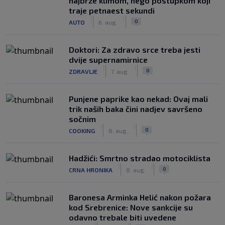
najbrže klimom, nego postupkom koji
traje petnaest sekundi
|
|
0
AUTO
6. aug.
Doktori: Za zdravo srce treba jesti
dvije supernamirnice
|
|
0
ZDRAVLJE
7. aug.
Punjene paprike kao nekad: Ovaj mali
trik naših baka čini nadjev savršeno
sočnim
|
|
0
COOKING
8. aug.
Hadžići: Smrtno stradao motociklista
|
|
0
CRNA HRONIKA
8. aug.
Baronesa Arminka Helić nakon požara
kod Srebrenice: Nove sankcije su
odavno trebale biti uvedene