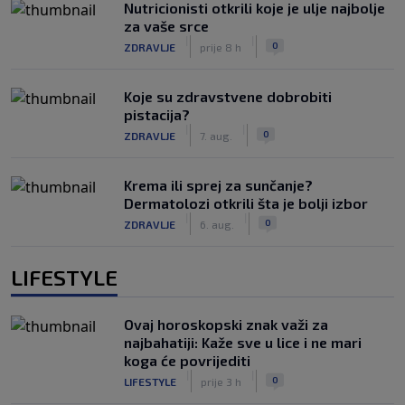
Nutricionisti otkrili koje je ulje najbolje
za vaše srce
|
|
0
ZDRAVLJE
prije 8 h
Koje su zdravstvene dobrobiti
pistacija?
|
|
0
ZDRAVLJE
7. aug.
Krema ili sprej za sunčanje?
Dermatolozi otkrili šta je bolji izbor
|
|
0
ZDRAVLJE
6. aug.
LIFESTYLE
Ovaj horoskopski znak važi za
najbahatiji: Kaže sve u lice i ne mari
koga će povrijediti
|
|
0
LIFESTYLE
prije 3 h