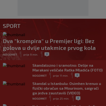
SPORT
Dva "krompira" u Premijer ligi: Bez
golova u dvije utakmice prvog kola
|
|
0
NOGOMET
prije 9 min.
Skandalozno i sramotno: Delije na
Marakani veličale Ratka Mladića (FOTO)
|
|
0
NOGOMET
prije 11 min.
Skandal u Istanbulu: Osimhen krenuo u
fizički obračun sa Mourinom, saigrači
ga jedva zaustavili (VIDEO)
|
|
0
NOGOMET
prije 25 min.