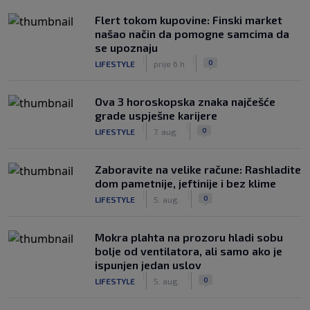
Flert tokom kupovine: Finski market
našao način da pomogne samcima da
se upoznaju
|
|
0
LIFESTYLE
prije 6 h
Ova 3 horoskopska znaka najčešće
grade uspješne karijere
|
|
0
LIFESTYLE
7. aug.
Zaboravite na velike račune: Rashladite
dom pametnije, jeftinije i bez klime
|
|
0
LIFESTYLE
5. aug.
Mokra plahta na prozoru hladi sobu
bolje od ventilatora, ali samo ako je
ispunjen jedan uslov
|
|
0
LIFESTYLE
5. aug.