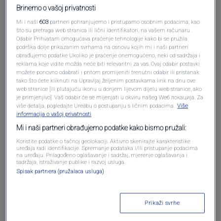
Brinemo o vašoj privatnosti
Mi i naši
603
partneri pohranjujemo i pristupamo osobnim podacima, kao
što su pretraga web stranica ili lični identifikatori, na vašem računaru .
Odabir Prihvatam omogućava praćenje tehnologije kako bi se pružila
podrška dolje prikazanim svrhama na osnovu kojih mi i naši partneri
obrađujemo podatke Ukoliko je praćenje onemogućeno, neki od sadržaja i
reklama koje vidite možda neće biti relevantni za vas. Ovaj odabir postavki
možete ponovno odabrati i pritom promijeniti trenutni odabir ili pristanak
Oglas
tako što ćete kliknuti na Upravljaj željenim postavkama link na dnu ove
web stranice [ili plutajuću ikonu u donjem lijevom dijelu web stranice, ako
je primjenjivo]. Vaš odabir će se mijenjati u okviru našeg Wеб локација. Za
više detalja, pogledajte Uredbu o postupanju s ličnim podacima.
Više
informacija o vašoj privatnosti
Mi i naši partneri obrađujemo podatke kako bismo pružali:
Koristite podatke o tačnoj geolokaciji. Aktivno skenirajte karakteristike
uređaja radi identifikacije. Spremanje podataka i/ili pristupanje podacima
na uređaju. Prilagođeno oglašavanje i sadržaj, mjerenje oglašavanja i
sadržaja, istraživanje publike i razvoj usluga.
Spisak partnera (pružalaca usluga)
Oglas
Prikaži svrhe