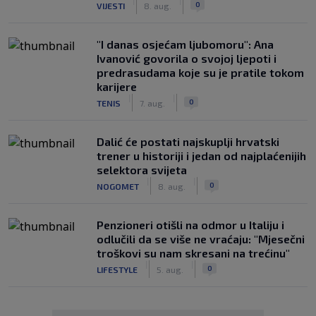
|
|
0
VIJESTI
8. aug.
"I danas osjećam ljubomoru": Ana
Ivanović govorila o svojoj ljepoti i
predrasudama koje su je pratile tokom
karijere
|
|
0
TENIS
7. aug.
Dalić će postati najskuplji hrvatski
trener u historiji i jedan od najplaćenijih
selektora svijeta
|
|
0
NOGOMET
8. aug.
Penzioneri otišli na odmor u Italiju i
odlučili da se više ne vraćaju: "Mjesečni
troškovi su nam skresani na trećinu"
|
|
0
LIFESTYLE
5. aug.