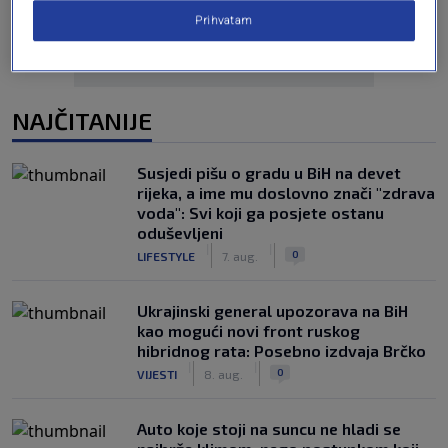
Prihvatam
NAJČITANIJE
Susjedi pišu o gradu u BiH na devet
rijeka, a ime mu doslovno znači "zdrava
voda": Svi koji ga posjete ostanu
oduševljeni
|
|
0
LIFESTYLE
7. aug.
Ukrajinski general upozorava na BiH
kao mogući novi front ruskog
hibridnog rata: Posebno izdvaja Brčko
|
|
0
VIJESTI
8. aug.
Auto koje stoji na suncu ne hladi se