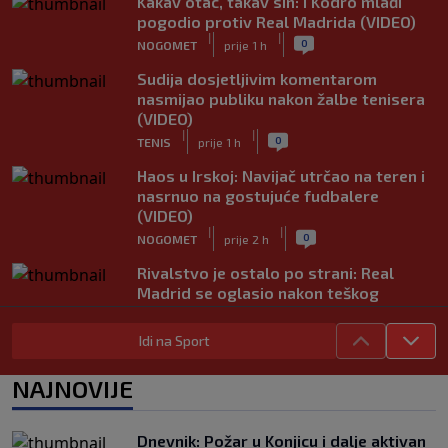
Kakav otac, takav sin: I Kodro mlađi
pogodio protiv Real Madrida (VIDEO)
|
|
0
NOGOMET
prije 1 h
Sudija dosjetljivim komentarom
nasmijao publiku nakon žalbe tenisera
(VIDEO)
|
|
0
TENIS
prije 1 h
Haos u Irskoj: Navijač utrčao na teren i
nasrnuo na gostujuće fudbalere
(VIDEO)
|
|
0
NOGOMET
prije 2 h
Rivalstvo je ostalo po strani: Real
Madrid se oglasio nakon teškog
gubitka Lionela Messija
|
|
0
NOGOMET
prije 2 h
Idi na Sport
WNBA igračice odgovorile Kanteru
NAJNOVIJE
nakon provokacije: "Nećemo biti
politički pijuni"
|
|
0
KOŠARKA
prije 2 h
Dnevnik: Požar u Konjicu i dalje aktivan