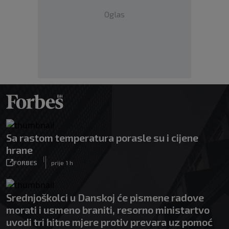
Oglas
Sa rastom temperatura porasle su i cijene
hrane
|
FORBES
prije 1 h
Srednjoškolci u Danskoj će pismene radove
morati i usmeno braniti, resorno ministartvo
uvodi tri hitne mjere protiv prevara uz pomoć