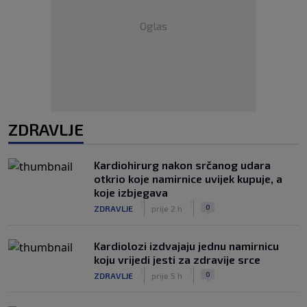
Oglas
ZDRAVLJE
Kardiohirurg nakon srčanog udara
otkrio koje namirnice uvijek kupuje, a
koje izbjegava
|
|
0
ZDRAVLJE
prije 2 h
Kardiolozi izdvajaju jednu namirnicu
koju vrijedi jesti za zdravije srce
|
|
0
ZDRAVLJE
prije 5 h