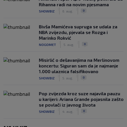
Rihanna radi na novim pjesmama
|
|
0
SHOWBIZ
6. aug.
Bivša Mamićeva supruga se udala za
NBA zvijezdu, pjevala se Rozga i
Marinko Rokvić
|
|
0
NOGOMET
5. aug.
Misirlić o dešavanjima na Merlinovom
koncertu: Siguran sam da je najmanje
1.000 ulaznica falsifikovano
|
|
0
SHOWBIZ
5. aug.
Pop zvijezda kroz suze najavila pauzu
u karijeri: Ariana Grande pojasnila zašto
se povlači iz javnog života
|
|
0
SHOWBIZ
4. aug.