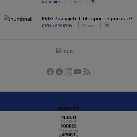
0
NOGOMET
31. mar.
KVIZ: Poznajete li bh. sport i sportiste?
|
|
0
OSTALI SPORTOVI
23. mar.
NAJNOVIJE
VIJESTI
Kontakt
FORBES
O nama
Marketing
SPORT
Impresum