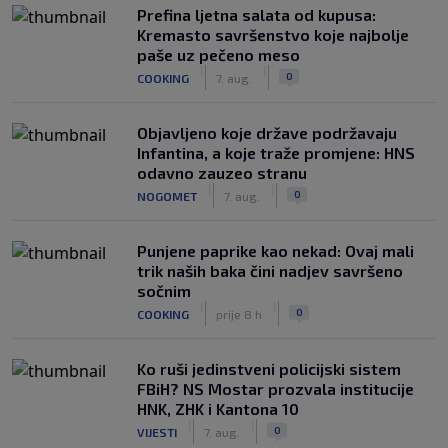
Prefina ljetna salata od kupusa:
Kremasto savršenstvo koje najbolje
paše uz pečeno meso
|
|
0
COOKING
7. aug.
Objavljeno koje države podržavaju
Infantina, a koje traže promjene: HNS
odavno zauzeo stranu
|
|
0
NOGOMET
7. aug.
Punjene paprike kao nekad: Ovaj mali
trik naših baka čini nadjev savršeno
sočnim
|
|
0
COOKING
prije 8 h
Ko ruši jedinstveni policijski sistem
FBiH? NS Mostar prozvala institucije
HNK, ZHK i Kantona 10
|
|
0
VIJESTI
7. aug.