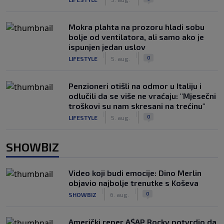
Mokra plahta na prozoru hladi sobu
bolje od ventilatora, ali samo ako je
ispunjen jedan uslov
|
|
0
LIFESTYLE
5. aug.
Penzioneri otišli na odmor u Italiju i
odlučili da se više ne vraćaju: "Mjesečni
troškovi su nam skresani na trećinu"
|
|
0
LIFESTYLE
5. aug.
SHOWBIZ
Video koji budi emocije: Dino Merlin
objavio najbolje trenutke s Koševa
|
|
0
SHOWBIZ
6. aug.
Američki reper A$AP Rocky potvrdio da