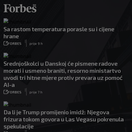
Sa rastom temperatura porasle su i cijene
hrane
|
FORBES
prije 9 h
Srednjoškolci u Danskoj će pismene radove
morati i usmeno braniti, resorno ministartvo
uvodi tri hitne mjere protiv prevara uz pomoć
AI-a
|
FORBES
prije 7 h
Da li je Trump promijenio imidž: Njegova
frizura tokom govora u Las Vegasu pokrenula
spekulacije
|