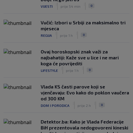
|
|
0
VIJESTI
prije 54 min
Vučić: Izbori u Srbiji za maksimalno tri
mjeseca
|
|
0
REGIJA
prije 1 h
Ovaj horoskopski znak važi za
najbahatiji: Kaže sve u lice i ne mari
koga će povrijediti
|
|
0
LIFESTYLE
prije 1 h
Vlada KS časti parove koji se
vjenčavaju: Evo kako do poklon vaučera
od 300 KM
|
|
0
DOM I PORODICA
prije 2 h
Detektor.ba: Kako je Vlada Federacije
BiH prezentovala nedogovoreni kineski