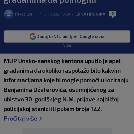
0
Faktor.ba
CRNA HRONIKA
|
14. jun. 2026. 18:59
|
|
Dodajte N1 u omiljeni Google izvor
Više
MUP Unsko-sanskog kantona uputio je apel
građanima da ukoliko raspolažu bilo kakvim
informacijama koje bi mogle pomoći u lociranju
Benjamina Džaferovića, osumnjičenog za
ubistvo 30-godišnjeg N.M. prijave najbližoj
policijskoj stanici ili putem broja 122.
Pročitaj više