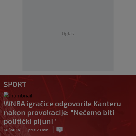
Oglas
SPORT
WNBA igračice odgovorile Kanteru
nakon provokacije: "Nećemo biti
politički pijuni"
|
|
0
KOŠARKA
prije 23 min