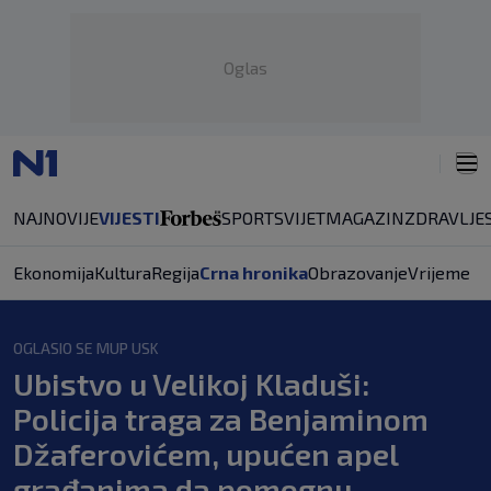
Oglas
NAJNOVIJE
VIJESTI
SPORT
SVIJET
MAGAZIN
ZDRAVLJE
Ekonomija
Kultura
Regija
Crna hronika
Obrazovanje
Vrijeme
OGLASIO SE MUP USK
Ubistvo u Velikoj Kladuši:
Policija traga za Benjaminom
Džaferovićem, upućen apel
građanima da pomognu