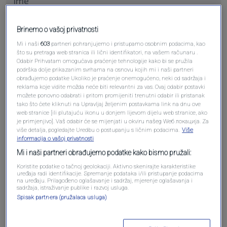
Brinemo o vašoj privatnosti
Pošalji komentar
Mi i naši
603
partneri pohranjujemo i pristupamo osobnim podacima, kao
što su pretraga web stranica ili lični identifikatori, na vašem računaru .
Odabir Prihvatam omogućava praćenje tehnologije kako bi se pružila
podrška dolje prikazanim svrhama na osnovu kojih mi i naši partneri
obrađujemo podatke Ukoliko je praćenje onemogućeno, neki od sadržaja i
reklama koje vidite možda neće biti relevantni za vas. Ovaj odabir postavki
možete ponovno odabrati i pritom promijeniti trenutni odabir ili pristanak
tako što ćete kliknuti na Upravljaj željenim postavkama link na dnu ove
web stranice [ili plutajuću ikonu u donjem lijevom dijelu web stranice, ako
je primjenjivo]. Vaš odabir će se mijenjati u okviru našeg Wеб локација. Za
više detalja, pogledajte Uredbu o postupanju s ličnim podacima.
Više
informacija o vašoj privatnosti
Oglas
Mi i naši partneri obrađujemo podatke kako bismo pružali:
Koristite podatke o tačnoj geolokaciji. Aktivno skenirajte karakteristike
uređaja radi identifikacije. Spremanje podataka i/ili pristupanje podacima
na uređaju. Prilagođeno oglašavanje i sadržaj, mjerenje oglašavanja i
sadržaja, istraživanje publike i razvoj usluga.
Spisak partnera (pružalaca usluga)