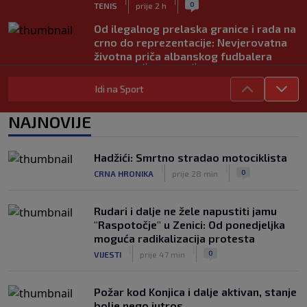
|
|
0
TENIS
prije 2 h
Od ilegalnog prelaska granice i rada na
crno do reprezentacije: Nevjerovatna
životna priča albanskog fudbalera
|
|
0
NOGOMET
prije 2 h
Idi na Sport
Deco iz sjene preokrenuo posao: Rodri
bio bliži Real Madridu, a sada je na
NAJNOVIJE
korak od Barcelone
|
|
0
NOGOMET
prije 2 h
Hadžići: Smrtno stradao motociklista
River Plate napravio veliki posao:
|
|
0
CRNA HRONIKA
prije 28 min
Reprezentativac Argentine stigao iz
Atlético Madrida
|
|
0
NOGOMET
prije 2 h
Rudari i dalje ne žele napustiti jamu
"Raspotočje" u Zenici: Od ponedjeljka
moguća radikalizacija protesta
|
|
0
VIJESTI
prije 47 min
Požar kod Konjica i dalje aktivan, stanje
bolje nego jutros