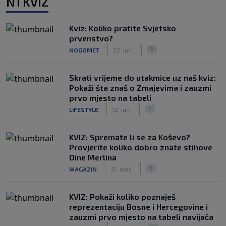
N1 KVIZ
Kviz: Koliko pratite Svjetsko
prvenstvo?
|
|
1
NOGOMET
22. jun.
Skrati vrijeme do utakmice uz naš kviz:
Pokaži šta znaš o Zmajevima i zauzmi
prvo mjesto na tabeli
|
|
1
LIFESTYLE
12. jun.
KVIZ: Spremate li se za Koševo?
Provjerite koliko dobro znate stihove
Dine Merlina
|
|
1
MAGAZIN
31. mar.
KVIZ: Pokaži koliko poznaješ
reprezentaciju Bosne i Hercegovine i
zauzmi prvo mjesto na tabeli navijača
|
|