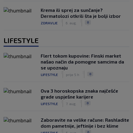
Krema ili sprej za sunčanje?
Dermatolozi otkrili šta je bolji izbor
|
|
0
ZDRAVLJE
6. aug.
LIFESTYLE
Flert tokom kupovine: Finski market
našao način da pomogne samcima da
se upoznaju
|
|
0
LIFESTYLE
prije 5 h
Ova 3 horoskopska znaka najčešće
grade uspješne karijere
|
|
0
LIFESTYLE
7. aug.
Zaboravite na velike račune: Rashladite
dom pametnije, jeftinije i bez klime
|
|
0
LIFESTYLE
5. aug.