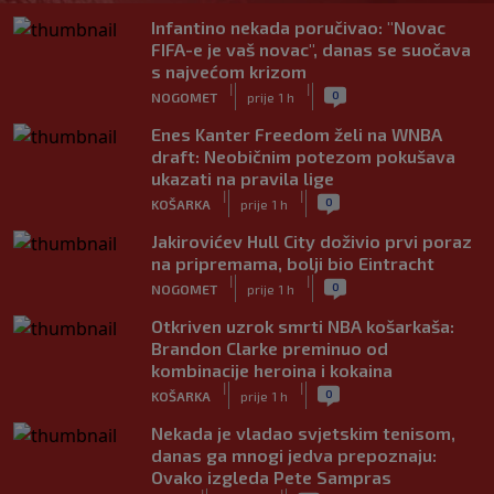
Infantino nekada poručivao: "Novac
FIFA-e je vaš novac", danas se suočava
s najvećom krizom
|
|
0
NOGOMET
prije 1 h
Enes Kanter Freedom želi na WNBA
draft: Neobičnim potezom pokušava
ukazati na pravila lige
|
|
0
KOŠARKA
prije 1 h
Jakirovićev Hull City doživio prvi poraz
na pripremama, bolji bio Eintracht
|
|
0
NOGOMET
prije 1 h
Otkriven uzrok smrti NBA košarkaša:
Brandon Clarke preminuo od
kombinacije heroina i kokaina
|
|
0
KOŠARKA
prije 1 h
Nekada je vladao svjetskim tenisom,
danas ga mnogi jedva prepoznaju:
Ovako izgleda Pete Sampras