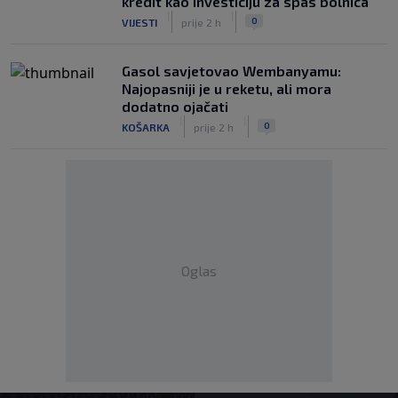
kredit kao investiciju za spas bolnica
|
|
0
VIJESTI
prije 2 h
Gasol savjetovao Wembanyamu:
Najopasniji je u reketu, ali mora
dodatno ojačati
|
|
0
KOŠARKA
prije 2 h
Oglas