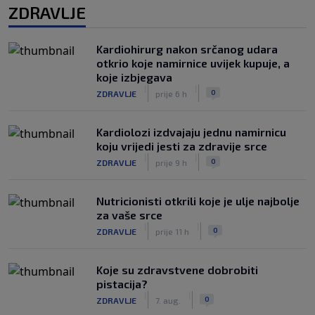
ZDRAVLJE
Kardiohirurg nakon srčanog udara
otkrio koje namirnice uvijek kupuje, a
koje izbjegava
|
|
0
ZDRAVLJE
prije 6 h
Kardiolozi izdvajaju jednu namirnicu
koju vrijedi jesti za zdravije srce
|
|
0
ZDRAVLJE
prije 9 h
Nutricionisti otkrili koje je ulje najbolje
za vaše srce
|
|
0
ZDRAVLJE
prije 11 h
Koje su zdravstvene dobrobiti
pistacija?
|
|
0
ZDRAVLJE
7. aug.