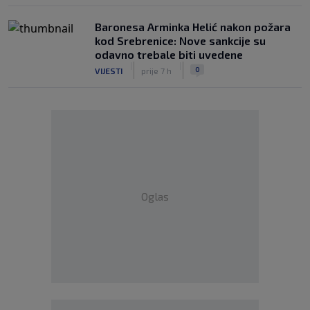
Baronesa Arminka Helić nakon požara
kod Srebrenice: Nove sankcije su
odavno trebale biti uvedene
|
|
0
VIJESTI
prije 7 h
Oglas