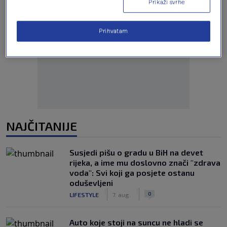
Prikaži svrhe
Prihvatam
Oglas
NAJČITANIJE
Susjedi pišu o gradu u BiH na devet
rijeka, a ime mu doslovno znači "zdrava
voda": Svi koji ga posjete ostanu
oduševljeni
|
|
0
LIFESTYLE
7. aug.
Auto koje stoji na suncu ne hladi se