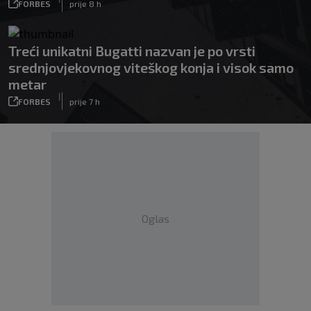
FORBES
prije 8 h
Treći unikatni Bugatti nazvan je po vrsti
srednjovjekovnog viteškog konja i visok samo
metar
|
FORBES
prije 7 h
Oglas