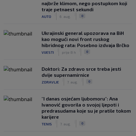
najbrže klimom, nego postupkom koji
traje petnaest sekundi
|
|
0
AUTO
6. aug.
Ukrajinski general upozorava na BiH
kao mogući novi front ruskog
hibridnog rata: Posebno izdvaja Brčko
|
|
0
VIJESTI
prije 8 h
Doktori: Za zdravo srce treba jesti
dvije supernamirnice
|
|
0
ZDRAVLJE
7. aug.
"I danas osjećam ljubomoru": Ana
Ivanović govorila o svojoj ljepoti i
predrasudama koje su je pratile tokom
karijere
|
|
0
TENIS
7. aug.