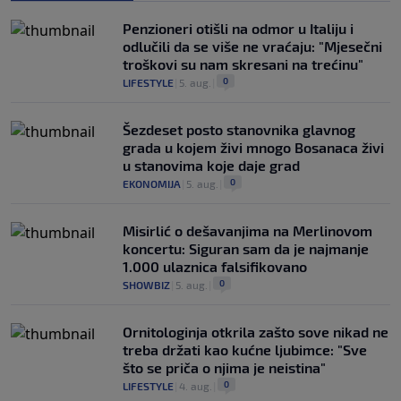
Penzioneri otišli na odmor u Italiju i
odlučili da se više ne vraćaju: "Mjesečni
troškovi su nam skresani na trećinu"
0
LIFESTYLE
|
5. aug.
|
Šezdeset posto stanovnika glavnog
grada u kojem živi mnogo Bosanaca živi
u stanovima koje daje grad
0
EKONOMIJA
|
5. aug.
|
Misirlić o dešavanjima na Merlinovom
koncertu: Siguran sam da je najmanje
1.000 ulaznica falsifikovano
0
SHOWBIZ
|
5. aug.
|
Ornitologinja otkrila zašto sove nikad ne
treba držati kao kućne ljubimce: "Sve
što se priča o njima je neistina"
0
LIFESTYLE
|
4. aug.
|