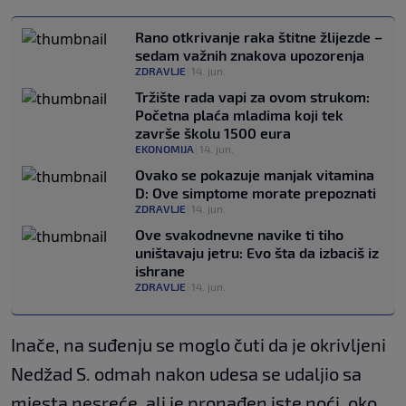
Rano otkrivanje raka štitne žlijezde –
sedam važnih znakova upozorenja
ZDRAVLJE
|
14. jun.
Tržište rada vapi za ovom strukom:
Početna plaća mladima koji tek
završe školu 1500 eura
EKONOMIJA
|
14. jun.
Ovako se pokazuje manjak vitamina
D: Ove simptome morate prepoznati
ZDRAVLJE
|
14. jun.
Ove svakodnevne navike ti tiho
uništavaju jetru: Evo šta da izbaciš iz
ishrane
ZDRAVLJE
|
14. jun.
Inače, na suđenju se moglo čuti da je okrivljeni
Nedžad S. odmah nakon udesa se udaljio sa
mjesta nesreće, ali je pronađen iste noći, oko