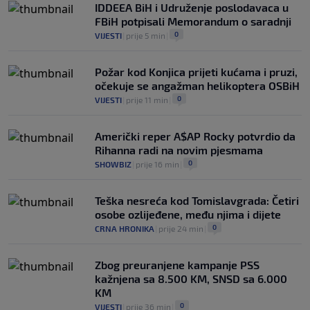
Radnika, određene i sudije prvog kola
IDDEEA BiH i Udruženje poslodavaca u
šampionata BiH
FBiH potpisali Memorandum o saradnji
0
NOGOMET
|
prije 2 h
|
0
VIJESTI
|
prije 5 min
|
Požar kod Konjica prijeti kućama i pruzi,
očekuje se angažman helikoptera OSBiH
0
VIJESTI
|
prije 11 min
|
Američki reper A$AP Rocky potvrdio da
Rihanna radi na novim pjesmama
0
SHOWBIZ
|
prije 16 min
|
Teška nesreća kod Tomislavgrada: Četiri
osobe ozlijeđene, među njima i dijete
0
CRNA HRONIKA
|
prije 24 min
|
Zbog preuranjene kampanje PSS
kažnjena sa 8.500 KM, SNSD sa 6.000
KM
0
VIJESTI
|
prije 36 min
|