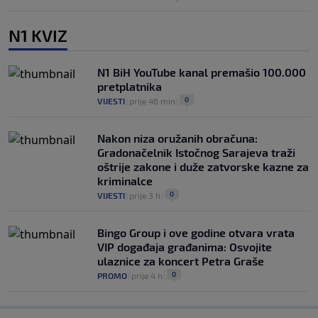
N1 KVIZ
N1 BiH YouTube kanal premašio 100.000
pretplatnika
0
VIJESTI
|
prije 46 min
|
Nakon niza oružanih obračuna:
Gradonačelnik Istočnog Sarajeva traži
oštrije zakone i duže zatvorske kazne za
kriminalce
0
VIJESTI
|
prije 3 h
|
Bingo Group i ove godine otvara vrata
VIP događaja građanima: Osvojite
ulaznice za koncert Petra Graše
0
PROMO
|
prije 4 h
|