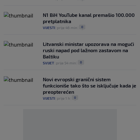
N1 BiH YouTube kanal premašio 100.000
pretplatnika
0
VIJESTI
|
prije 46 min
|
Litvanski ministar upozorava na mogući
ruski napad pod lažnom zastavom na
Baltiku
0
SVIJET
|
prije 54 min
|
Novi evropski granični sistem
funkcioniše tako što se isključuje kada je
preopterećen
0
VIJESTI
|
prije 1 h
|