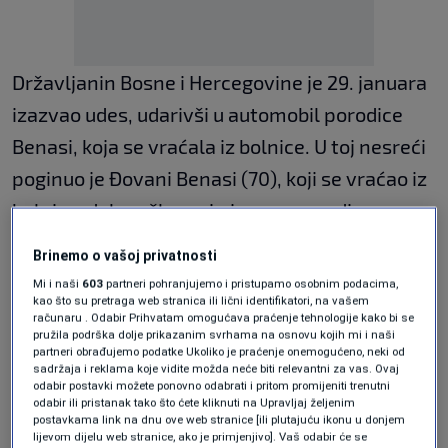
Državljanin Bosne i Hercegovine je 29. januara
izazvao udes, udarivši u automobil porodice
Benasi, koja se vraćala iz bolnice. U toj nesreći
poginuo je Đovani Benasi (70), koji se vraćao iz
bolnice, dok su članovi njegove porodice
povrijeđeni.
Brinemo o vašoj privatnosti
Mi i naši
603
partneri pohranjujemo i pristupamo osobnim podacima,
Saobraćajni vještak je na suđenju
kao što su pretraga web stranica ili lični identifikatori, na vašem
rekonstruisao događaj i došao do zaključka da
računaru . Odabir Prihvatam omogućava praćenje tehnologije kako bi se
pružila podrška dolje prikazanim svrhama na osnovu kojih mi i naši
ne samo da je Nedžad S. prošao kroz crveno,
partneri obrađujemo podatke Ukoliko je praćenje onemogućeno, neki od
sadržaja i reklama koje vidite možda neće biti relevantni za vas. Ovaj
nego je vozio brzinom od 120 km/sat, što je
odabir postavki možete ponovno odabrati i pritom promijeniti trenutni
odabir ili pristanak tako što ćete kliknuti na Upravljaj željenim
duplo više od dozvoljene.
postavkama link na dnu ove web stranice [ili plutajuću ikonu u donjem
lijevom dijelu web stranice, ako je primjenjivo]. Vaš odabir će se