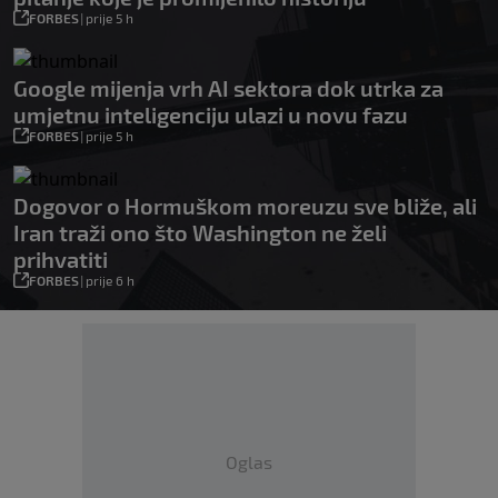
FORBES
|
prije 5 h
Google mijenja vrh AI sektora dok utrka za
umjetnu inteligenciju ulazi u novu fazu
FORBES
|
prije 5 h
Dogovor o Hormuškom moreuzu sve bliže, ali
Iran traži ono što Washington ne želi
prihvatiti
FORBES
|
prije 6 h
Oglas