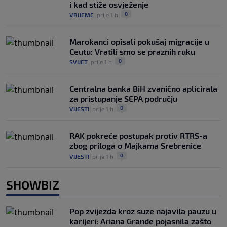
i kad stiže osvježenje
0
VRIJEME
|
prije 1 h
|
Marokanci opisali pokušaj migracije u
Ceutu: Vratili smo se praznih ruku
0
SVIJET
|
prije 1 h
|
Centralna banka BiH zvanično aplicirala
za pristupanje SEPA području
0
VIJESTI
|
prije 1 h
|
RAK pokreće postupak protiv RTRS-a
zbog priloga o Majkama Srebrenice
0
VIJESTI
|
prije 1 h
|
SHOWBIZ
Pop zvijezda kroz suze najavila pauzu u
karijeri: Ariana Grande pojasnila zašto