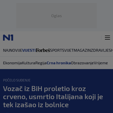
Oglas
NAJNOVIJE
VIJESTI
SPORT
SVIJET
MAGAZIN
ZDRAVLJE
S
Ekonomija
Kultura
Regija
Crna hronika
Obrazovanje
Vrijeme
POČELO SUĐENJE
Vozač iz BiH proletio kroz
crveno, usmrtio Italijana koji je
tek izašao iz bolnice