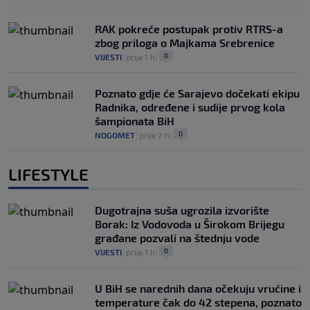
RAK pokreće postupak protiv RTRS-a
zbog priloga o Majkama Srebrenice
0
VIJESTI
|
prije 1 h
|
Poznato gdje će Sarajevo dočekati ekipu
Radnika, određene i sudije prvog kola
šampionata BiH
0
NOGOMET
|
prije 2 h
|
LIFESTYLE
Dugotrajna suša ugrozila izvorište
Borak: Iz Vodovoda u Širokom Brijegu
građane pozvali na štednju vode
0
VIJESTI
|
prije 1 h
|
U BiH se narednih dana očekuju vrućine i
temperature čak do 42 stepena, poznato