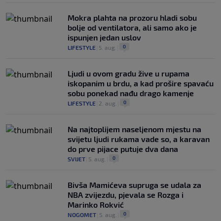
Mokra plahta na prozoru hladi sobu
bolje od ventilatora, ali samo ako je
ispunjen jedan uslov
0
LIFESTYLE
|
5. aug.
|
Ljudi u ovom gradu žive u rupama
iskopanim u brdu, a kad prošire spavaću
sobu ponekad nađu drago kamenje
0
LIFESTYLE
|
2. aug.
|
Na najtoplijem naseljenom mjestu na
svijetu ljudi rukama vade so, a karavan
do prve pijace putuje dva dana
0
SVIJET
|
5. aug.
|
Bivša Mamićeva supruga se udala za
NBA zvijezdu, pjevala se Rozga i
Marinko Rokvić
0
NOGOMET
|
5. aug.
|