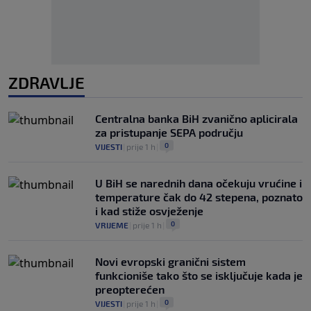
ZDRAVLJE
Centralna banka BiH zvanično aplicirala
za pristupanje SEPA području
0
VIJESTI
|
prije 1 h
|
U BiH se narednih dana očekuju vrućine i
temperature čak do 42 stepena, poznato
i kad stiže osvježenje
0
VRIJEME
|
prije 1 h
|
Novi evropski granični sistem
funkcioniše tako što se isključuje kada je
preopterećen
0
VIJESTI
|
prije 1 h
|