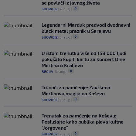
se povlači iz javnog života
0
SHOWBIZ
|
4. aug.
|
Legendarni Marduk predvodi dvodnevni
black metal praznik u Sarajevu
0
SHOWBIZ
|
3. aug.
|
U istom trenutku više od 158.000 ljudi
pokušalo kupiti kartu za koncert Dine
Merlina u Kraljevu
0
REGIJA
|
3. aug.
|
Tri noći za pamćenje: Završena
Merlinova magija na Koševu
0
SHOWBIZ
|
2. aug.
|
Trenutak za pamćenje na Koševu:
Poslušajte kako publika pjeva kultne
"Jorgovane"
0
SHOWBIZ
|
2. aug.
|