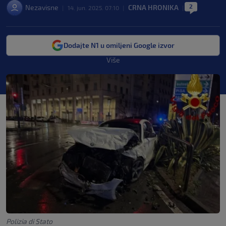
2
Nezavisne
CRNA HRONIKA
|
14. jun. 2025. 07:10
|
|
Dodajte N1 u omiljeni Google izvor
Više
Polizia di Stato