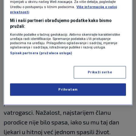
mijenjati u okviru našeg Wеб локација. Za više detalja, pogledajte
Takođe, tokom rekonstrukcije korišteni su i
Uredbu o postupanju s ličnim podacima.
Više informacija o vašoj
privatnosti
snimci nadzorne kamere koja se nalazila u
Mi i naši partneri obrađujemo podatke kako bismo
blizini.
pružali:
Koristite podatke o tačnoj geolokaciji. Aktivno skenirajte karakteristike
Na snimku se jasno vidi da je vozač iz BiH
uređaja radi identifikacije. Spremanje podataka i/ili pristupanje
podacima na uređaju. Prilagođeno oglašavanje i sadržaj, mjerenje
oglašavanja i sadržaja, istraživanje publike i razvoj usluga.
jednostavno proletio kroz crveno, i na
Spisak partnera (pružalaca usluga)
raskrsnici udario u automobil porodice Benasi,
u kojem su pored stradalog, bili njegov sin,
Prikaži svrhe
snaha i žena.
Prihvatam
Automobili su bili potpuno uništeni, a članove
porodice Benasi su morali da izvlače
vatrogasci. Nažalost, najstarijem članu
porodice nije bilo spasa, iako su mu taj dan
ljekari u hitnoj već jednom spasili život.