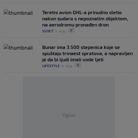
Teretni avion DHL-a prinudno sletio
nakon sudara s nepoznatim objektom,
na aerodromu pronađen dron
0
SVIJET
|
5. aug.
|
Bunar imа 3.500 stepenica koje se
spuštaju trinaest spratova, a napravljen
je da bi ljudi imali vode ljeti
0
LIFESTYLE
|
4. aug.
|
Oglas