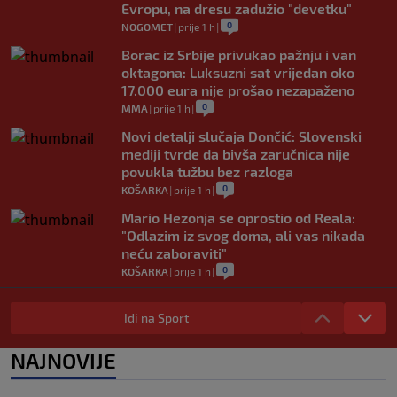
Evropu, na dresu zadužio "devetku"
0
NOGOMET
|
prije 1 h
|
Borac iz Srbije privukao pažnju i van
oktagona: Luksuzni sat vrijedan oko
17.000 eura nije prošao nezapaženo
0
MMA
|
prije 1 h
|
Novi detalji slučaja Dončić: Slovenski
mediji tvrde da bivša zaručnica nije
povukla tužbu bez razloga
0
KOŠARKA
|
prije 1 h
|
Mario Hezonja se oprostio od Reala:
"Odlazim iz svog doma, ali vas nikada
neću zaboraviti"
0
KOŠARKA
|
prije 1 h
|
Pjanić otkrio da je Alajbegović imao
bogatije ponude: "Ipak, Juve je uvijek
Idi na Sport
Juve"
0
NOGOMET
|
prije 2 h
|
NAJNOVIJE
Poznato gdje će Sarajevo dočekati ekipu