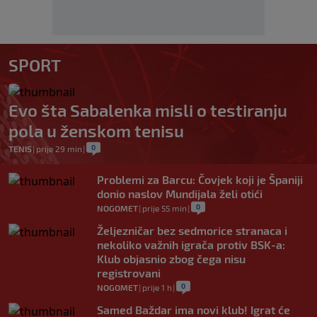
SPORT
Evo šta Sabalenka misli o testiranju
pola u ženskom tenisu
0
TENIS
|
prije 29 min
|
Problemi za Barcu: Čovjek koji je Španiji
donio naslov Mundijala želi otići
0
NOGOMET
|
prije 55 min
|
Željezničar bez sedmorice stranaca i
nekoliko važnih igrača protiv BSK-a:
Klub objasnio zbog čega nisu
registrovani
0
NOGOMET
|
prije 1 h
|
Samed Baždar ima novi klub! Igrat će