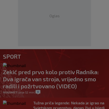
Oglas
SPORT
Zekić pred prvo kolo protiv Radnika:
Dva igrača van stroja, vrijedno smo
radili i požrtvovano (VIDEO)
0
NOGOMET
|
prije 52 min
|
Tužna priča legende: Nekada je igrao na
Svjetskom prvenstvu, danas živi u bijedi