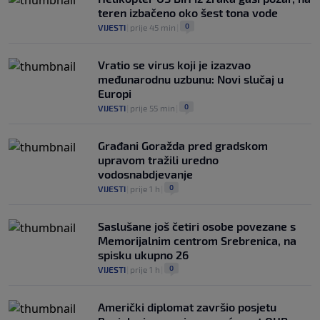
teren izbačeno oko šest tona vode
0
VIJESTI
|
prije 45 min
|
Vratio se virus koji je izazvao
međunarodnu uzbunu: Novi slučaj u
Europi
0
VIJESTI
|
prije 55 min
|
Građani Goražda pred gradskom
upravom tražili uredno
vodosnabdjevanje
0
VIJESTI
|
prije 1 h
|
Saslušane još četiri osobe povezane s
Memorijalnim centrom Srebrenica, na
spisku ukupno 26
0
VIJESTI
|
prije 1 h
|
Američki diplomat završio posjetu