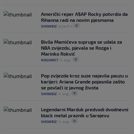
Američki reper A$AP Rocky potvrdio da
Rihanna radi na novim pjesmama
0
SHOWBIZ
|
prije 6 h
|
Bivša Mamićeva supruga se udala za
NBA zvijezdu, pjevala se Rozga i
Marinko Rokvić
0
NOGOMET
|
5. aug.
|
Pop zvijezda kroz suze najavila pauzu u
karijeri: Ariana Grande pojasnila zašto
se povlači iz javnog života
0
SHOWBIZ
|
4. aug.
|
Legendarni Marduk predvodi dvodnevni
black metal praznik u Sarajevu
0
SHOWBIZ
|
3. aug.
|