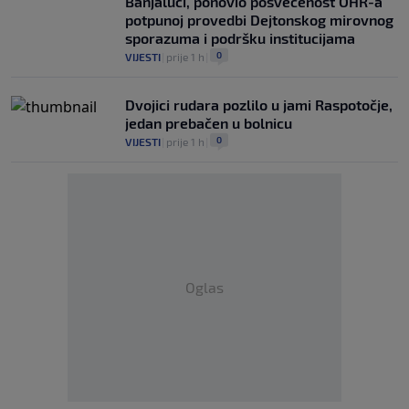
Banjaluci, ponovio posvećenost OHR-a
potpunoj provedbi Dejtonskog mirovnog
sporazuma i podršku institucijama
0
VIJESTI
|
prije 1 h
|
Dvojici rudara pozlilo u jami Raspotočje,
jedan prebačen u bolnicu
0
VIJESTI
|
prije 1 h
|
Oglas