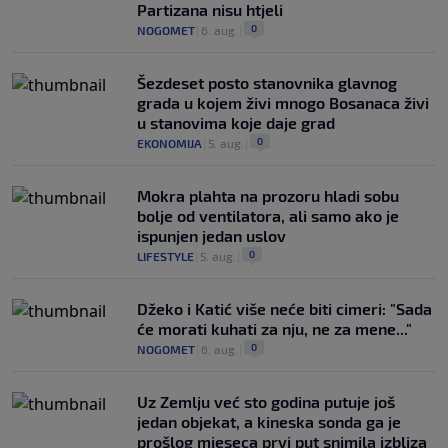
Partizana nisu htjeli
0
NOGOMET
|
6. aug.
|
Šezdeset posto stanovnika glavnog
grada u kojem živi mnogo Bosanaca živi
u stanovima koje daje grad
0
EKONOMIJA
|
5. aug.
|
Mokra plahta na prozoru hladi sobu
bolje od ventilatora, ali samo ako je
ispunjen jedan uslov
0
LIFESTYLE
|
5. aug.
|
Džeko i Katić više neće biti cimeri: "Sada
će morati kuhati za nju, ne za mene..."
0
NOGOMET
|
6. aug.
|
Uz Zemlju već sto godina putuje još
jedan objekat, a kineska sonda ga je
prošlog mjeseca prvi put snimila izbliza