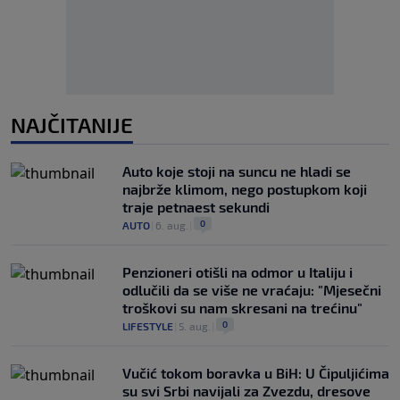
NAJČITANIJE
Auto koje stoji na suncu ne hladi se
najbrže klimom, nego postupkom koji
traje petnaest sekundi
0
AUTO
|
6. aug.
|
Penzioneri otišli na odmor u Italiju i
odlučili da se više ne vraćaju: "Mjesečni
troškovi su nam skresani na trećinu"
0
LIFESTYLE
|
5. aug.
|
Vučić tokom boravka u BiH: U Čipuljićima
su svi Srbi navijali za Zvezdu, dresove