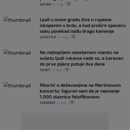
0
NAUKA
|
6. aug.
|
Ljudi u ovom gradu žive u rupama
iskopanim u brdu, a kad prošire spavaću
sobu ponekad nađu drago kamenje
0
LIFESTYLE
|
2. aug.
|
Na najtoplijem naseljenom mjestu na
svijetu ljudi rukama vade so, a karavan
do prve pijace putuje dva dana
0
SVIJET
|
5. aug.
|
Misirlić o dešavanjima na Merlinovom
koncertu: Siguran sam da je najmanje
1.000 ulaznica falsifikovano
0
SHOWBIZ
|
5. aug.
|