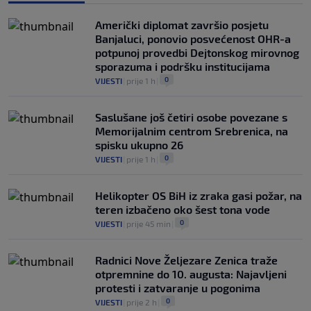
Američki diplomat završio posjetu
Banjaluci, ponovio posvećenost OHR-a
potpunoj provedbi Dejtonskog mirovnog
sporazuma i podršku institucijama
0
VIJESTI
|
prije 1 h
|
Saslušane još četiri osobe povezane s
Memorijalnim centrom Srebrenica, na
spisku ukupno 26
0
VIJESTI
|
prije 1 h
|
Helikopter OS BiH iz zraka gasi požar, na
teren izbačeno oko šest tona vode
0
VIJESTI
|
prije 45 min
|
Radnici Nove Željezare Zenica traže
otpremnine do 10. augusta: Najavljeni
protesti i zatvaranje u pogonima
0
VIJESTI
|
prije 2 h
|