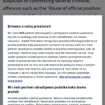
suspicion of committing several criminal
offences such as the "Abuse of official position
or authority", "Embezzlement in the service",
"Fraud in the service" and other offences
Brinemo o vašoj privatnosti
prescribed by the Criminal Code of Bosnia and
Mi i naši
603
partneri pohranjujemo i pristupamo osobnim podacima,
Herzegovina.
kao što su pretraga web stranica ili lični identifikatori, na vašem
računaru . Odabir Prihvatam omogućava praćenje tehnologije kako bi se
pružila podrška dolje prikazanim svrhama na osnovu kojih mi i naši
partneri obrađujemo podatke Ukoliko je praćenje onemogućeno, neki od
The Prosecution also said that Dragan Sojic is
sadržaja i reklama koje vidite možda neće biti relevantni za vas. Ovaj
odabir postavki možete ponovno odabrati i pritom promijeniti trenutni
suspected of corruption and “the criminal
odabir ili pristanak tako što ćete kliknuti na Upravljaj željenim
postavkama link na dnu ove web stranice [ili plutajuću ikonu u donjem
offence of violating the equality of man and
lijevom dijelu web stranice, ako je primjenjivo]. Vaš odabir će se
mijenjati u okviru našeg Wеб локација. Za više detalja, pogledajte
citizen.”
Uredbu o postupanju s ličnim podacima.
Više informacija o vašoj
privatnosti
Mi i naši partneri obrađujemo podatke kako bismo
The suspect is also charged with the
pružali:
inappropriate and illegal treatment of
Koristite podatke o tačnoj geolokaciji. Aktivno skenirajte karakteristike
uređaja radi identifikacije. Spremanje podataka i/ili pristupanje
podacima na uređaju. Prilagođeno oglašavanje i sadržaj, mjerenje