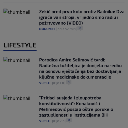
Zekić pred prvo kolo protiv Radnika: Dva
igrača van stroja, vrijedno smo radili i
požrtvovano (VIDEO)
0
NOGOMET
|
prije 52 min
|
LIFESTYLE
Porodica Amire Selimović tvrdi:
Nadležna tužiteljica je donijela naredbu
na osnovu vještačenja bez dostavljanja
ključne medicinske dokumentacije
0
VIJESTI
|
prije 1 h
|
"Pritisci susjeda i zloupotreba
konstitutivnosti": Konaković i
Mehmedović poslali oštre poruke o
zastupljenosti u institucijama BiH
0
VIJESTI
|
prije 2 h
|