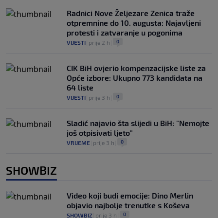
Radnici Nove Željezare Zenica traže
otpremnine do 10. augusta: Najavljeni
protesti i zatvaranje u pogonima
0
VIJESTI
|
prije 2 h
|
CIK BiH ovjerio kompenzacijske liste za
Opće izbore: Ukupno 773 kandidata na
64 liste
0
VIJESTI
|
prije 3 h
|
Sladić najavio šta slijedi u BiH: "Nemojte
još otpisivati ljeto"
0
VRIJEME
|
prije 3 h
|
SHOWBIZ
Video koji budi emocije: Dino Merlin
objavio najbolje trenutke s Koševa
0
SHOWBIZ
|
prije 3 h
|