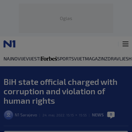
Oglas
NAJNOVIJE
VIJESTI
SPORT
SVIJET
MAGAZIN
ZDRAVLJE
SH
BiH state official charged with
corruption and violation of
human rights
0
N1 Sarajevo
NEWS
|
24. maj. 2022. 15:15
>
15:55
|
|