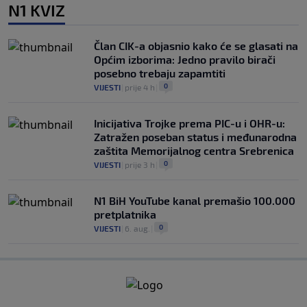
N1 KVIZ
Član CIK-a objasnio kako će se glasati na
Općim izborima: Jedno pravilo birači
posebno trebaju zapamtiti
0
VIJESTI
|
prije 4 h
|
Inicijativa Trojke prema PIC-u i OHR-u:
Zatražen poseban status i međunarodna
zaštita Memorijalnog centra Srebrenica
0
VIJESTI
|
prije 3 h
|
N1 BiH YouTube kanal premašio 100.000
pretplatnika
0
VIJESTI
|
6. aug.
|