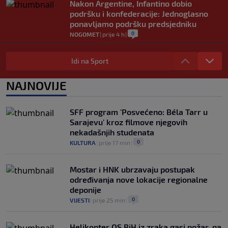
Nakon Argentine, Infantino dobio
podršku i konfederacije: Jednoglasno
ponavljamo podršku predsjedniku
0
NOGOMET
|
prije 4 h
|
Tužne vijesti: Preminuo nekadašnji
prvak Jugoslavije
Idi na Sport
0
OSTALI SPORTOVI
|
prije 4 h
|
NAJNOVIJE
Pravna bitka Luke Dončića i Anamarije
Goltes seli se u Sloveniju: Spominje se
čak 50 miliona dolara
SFF program 'Posvećeno: Béla Tarr u
0
KOŠARKA
|
prije 5 h
|
Sarajevu' kroz filmove njegovih
nekadašnjih studenata
0
KULTURA
|
prije 17 min
|
Mostar i HNK ubrzavaju postupak
određivanja nove lokacije regionalne
deponije
0
VIJESTI
|
prije 25 min
|
Helikopter OS BiH iz zraka gasi požar, na