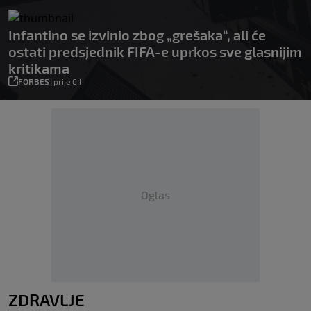
Infantino se izvinio zbog „grešaka“, ali će
ostati predsjednik FIFA-e uprkos sve glasnijim
kritikama
FORBES
|
prije 6 h
Oglas
ZDRAVLJE