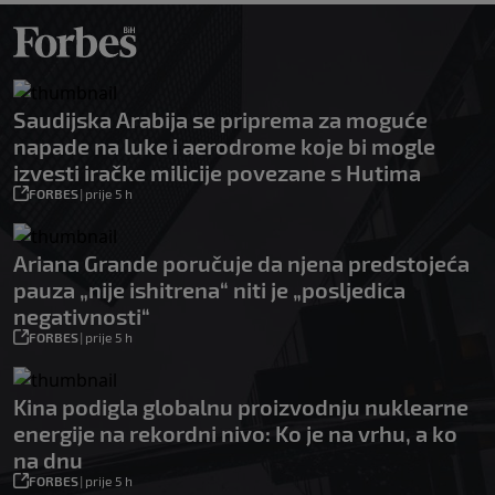
Saudijska Arabija se priprema za moguće
napade na luke i aerodrome koje bi mogle
izvesti iračke milicije povezane s Hutima
FORBES
|
prije 5 h
Ariana Grande poručuje da njena predstojeća
pauza „nije ishitrena“ niti je „posljedica
negativnosti“
FORBES
|
prije 5 h
Kina podigla globalnu proizvodnju nuklearne
energije na rekordni nivo: Ko je na vrhu, a ko
na dnu
FORBES
|
prije 5 h