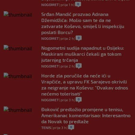
0
NOGOMET
|
prije 1 h
|
Srđan Mandić prozvao Adnana
Džemidžića: Molio sam te da ne
zatvarate Koševo, smiješ li inspekciju
poslati Borcu?
0
NOGOMET
|
prije 2 h
|
Nogometni sudija napadnut u Osijeku:
Maskirani muškarci čekali ga tokom
jutarnjeg trčanja
0
NOGOMET
|
prije 2 h
|
Horde zla poručile da neće ići u
Vrapčiće, a upravu FK Sarajevo okrivili
za neigranje na Koševu: "Ovakav odnos
nećemo tolerisati"
0
NOGOMET
|
prije 3 h
|
Đoković predložio promjene u tenisu,
Amerikanac komentarisao: Interesantno
da Novak to predlaže
0
TENIS
|
prije 3 h
|