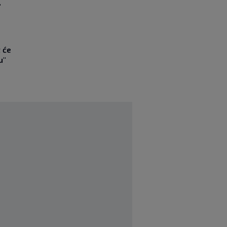
"
 će
u"