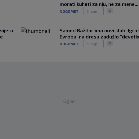
morati kuhati za nju, ne za mene...
|
|
0
NOGOMET
6. aug.
vijetu
Samed Baždar ima novi klub! Igrat
ve
Evropu, na dresu zadužio "devetk
|
|
0
NOGOMET
6. aug.
Oglas