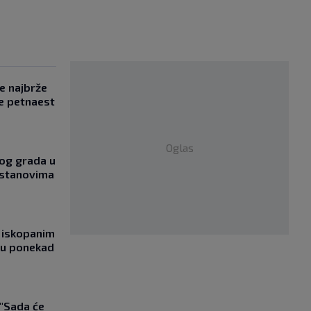
se najbrže
e petnaest
Oglas
og grada u
 stanovima
 iskopanim
bu ponekad
 "Sada će