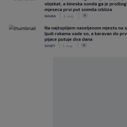
objekat, a kineska sonda ga je prošlog
mjeseca prvi put snimila izbliza
|
|
0
NAUKA
6. aug.
Na najtoplijem naseljenom mjestu na s
ljudi rukama vade so, a karavan do pr
pijace putuje dva dana
|
|
0
SVIJET
5. aug.