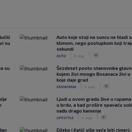
učili
Auto koje stoji na suncu ne hladi 
vi su
klimom, nego postupkom koji traj
sekundi
|
|
0
AUTO
6. aug.
ma su
Šezdeset posto stanovnika glavn
kojem živi mnogo Bosanaca živi u
koje daje grad
|
|
0
EKONOMIJA
5. aug.
lje
Ljudi u ovom gradu žive u rupama
n
u brdu, a kad prošire spavaću so
nađu drago kamenje
|
|
0
LIFESTYLE
2. aug.
edan
Džeko i Katić više neće biti cimeri: