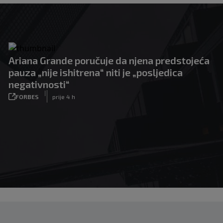
Ariana Grande poručuje da njena predstojeća
pauza „nije ishitrena“ niti je „posljedica
negativnosti“
|
FORBES
prije 4 h