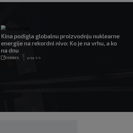
Kina podigla globalnu proizvodnju nuklearne
energije na rekordni nivo: Ko je na vrhu, a ko
na dnu
|
FORBES
prije 4 h