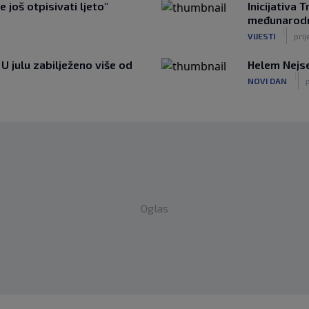
e još otpisivati ljeto"
Inicijativa
međunarodn
|
VIJESTI
prij
U julu zabilježeno više od
Helem Nejse
|
NOVI DAN
p
Oglas