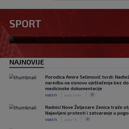
Srđan Mandić prozvao Adnan
sam te da ne zatvarate Košev
SPORT
poslati Borcu?
|
|
0
NOGOMET
prije 32 min
NAJNOVIJE
Porodica Amire Selimović tvrdi: Nadležn
naredbu na osnovu vještačenja bez dos
medicinske dokumentacije
|
|
0
VIJESTI
prije 3 min
Radnici Nove Željezare Zenica traže o
Najavljeni protesti i zatvaranje u pog
|
|
0
VIJESTI
prije 1 h