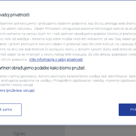
N1 SPECIJAL
ton visit
FENOMENI
vašoj privatnosti
0
WS
komentara
|
3
partneri pohranjujemo i pristupamo osobnim podacima, kao što su pretraga web stranica 
NEISTRAŽENO
ri, na vašem računaru . Odabir Prihvatam omogućava praćenje tehnologije kako bi se pruž
anim svrhama na osnovu kojih mi i naši partneri obrađujemo podatke Ukoliko je praćenj
 neki od sadržaja i reklama koje vidite možda neće biti relevantni za vas. Ovaj odabir p
VIRALNO
ati i pritom promijeniti trenutni odabir ili pristanak tako što ćete kliknuti na Upravljaj 
ink na dnu ove web stranice [ili plutajuću ikonu u donjem lijevom dijelu web stranice, a
FOTO
. Vaš odabir će se mijenjati u okviru našeg Wеб локација. Za više detalja, pogledajte Ure
s ličnim podacima.
Više informacija o vašoj privatnosti
PROMO
partneri obrađujemo podatke kako bismo pružali:
 Bosnia and Herzegovina is residing in the United
atke o tačnoj geolokaciji. Aktivno skenirajte karakteristike uređaja radi identifikacije. Sp
VIDEO
li pristupanje podacima na uređaju. Prilagođeno oglašavanje i sadržaj, mjerenje oglašavanj
urity and the expansion of bilateral trade.
Pročita
publike i razvoj usluga.
era (pružalaca usluga)
ži svrhe
Pr
Oglas