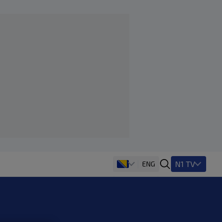
N1 TV
ENG