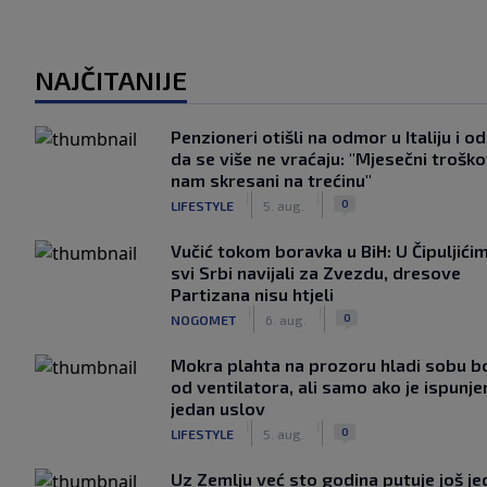
NAJČITANIJE
Penzioneri otišli na odmor u Italiju i odl
da se više ne vraćaju: "Mjesečni troško
nam skresani na trećinu"
|
|
0
LIFESTYLE
5. aug.
Vučić tokom boravka u BiH: U Čipuljići
svi Srbi navijali za Zvezdu, dresove
Partizana nisu htjeli
|
|
0
NOGOMET
6. aug.
Mokra plahta na prozoru hladi sobu bo
od ventilatora, ali samo ako je ispunje
jedan uslov
|
|
0
LIFESTYLE
5. aug.
Uz Zemlju već sto godina putuje još j