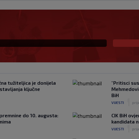
a Džemidžića: Molio
o, smiješ li inspekciju
a tužiteljica je donijela
"Pritisci su
tavljanja ključne
Mehmedović 
BiH
|
VIJESTI
prij
tpremnine do 10. augusta:
CIK BiH ovj
onima
kandidata n
|
VIJESTI
prij