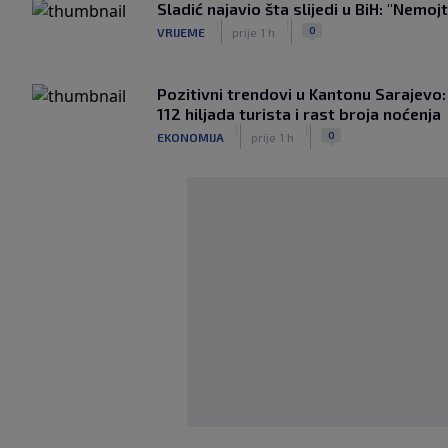
Sladić najavio šta slijedi u BiH: "Nemojt
|
|
0
VRIJEME
prije 1 h
Pozitivni trendovi u Kantonu Sarajevo: 
112 hiljada turista i rast broja noćenja
|
|
0
EKONOMIJA
prije 1 h