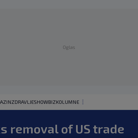
Oglas
AZIN
ZDRAVLJE
SHOWBIZ
KOLUMNE
s removal of US trade
PODCAST