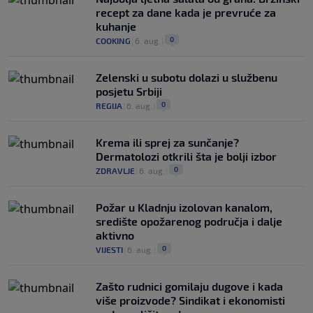
recept za dane kada je prevruće za
kuhanje
0
COOKING
|
6. aug.
|
Zelenski u subotu dolazi u službenu
posjetu Srbiji
0
REGIJA
|
6. aug.
|
Krema ili sprej za sunčanje?
Dermatolozi otkrili šta je bolji izbor
0
ZDRAVLJE
|
6. aug.
|
Požar u Kladnju izolovan kanalom,
središte opožarenog područja i dalje
aktivno
0
VIJESTI
|
6. aug.
|
Zašto rudnici gomilaju dugove i kada
više proizvode? Sindikat i ekonomisti