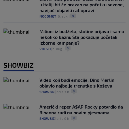
u Italiji bit će prazan na početku sezone,
navijači objavili rat upravi
0
NOGOMET
|
6. aug.
|
Milioni iz budžeta, stotine prijava i samo
nekoliko kazni: Šta pokazuje početak
izborne kampanje?
0
VIJESTI
|
6. aug.
|
SHOWBIZ
Video koji budi emocije: Dino Merlin
objavio najbolje trenutke s Koševa
0
SHOWBIZ
|
prije 3 h
|
Američki reper A$AP Rocky potvrdio da
Rihanna radi na novim pjesmama
0
SHOWBIZ
|
prije 6 h
|