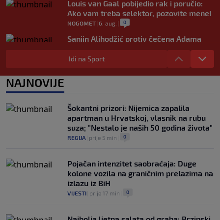
Louis van Gaal pobijedio rak i poručio:
Ako vam treba selektor, pozovite mene!
0
NOGOMET
|
6. aug.
|
Sanjin Alihodžić protiv čečena Adama
Tadushaeva – borba za WAKO PRO titulu
Idi na Sport
0
OSTALI SPORTOVI
|
6. aug.
|
Arsenal ostaje praznih ruku: Vinícius
NAJNOVIJE
Júnior i Real Madrid postigli dogovor
0
NOGOMET
|
6. aug.
|
Šokantni prizori: Nijemica zapalila
apartman u Hrvatskoj, vlasnik na rubu
suza; "Nestalo je naših 50 godina života"
0
REGIJA
|
prije 5 min
|
Pojačan intenzitet saobraćaja: Duge
kolone vozila na graničnim prelazima na
izlazu iz BiH
0
VIJESTI
|
prije 17 min
|
Najbolja ljetna salata od graha: Brzinski