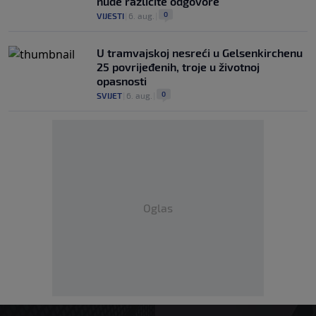
nude različite odgovore
0
VIJESTI
|
6. aug.
|
U tramvajskoj nesreći u Gelsenkirchenu
25 povrijeđenih, troje u životnoj
opasnosti
0
SVIJET
|
6. aug.
|
Oglas