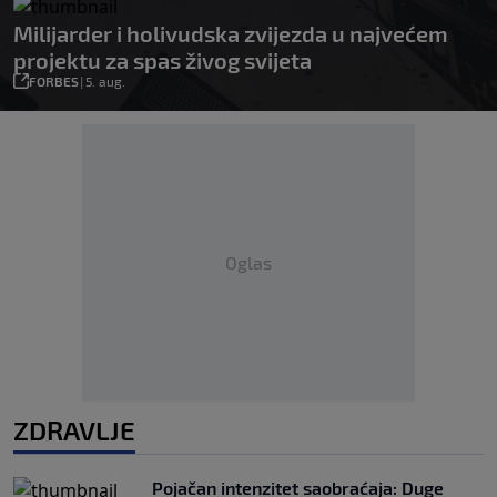
Milijarder i holivudska zvijezda u najvećem
projektu za spas živog svijeta
FORBES
|
5. aug.
Oglas
ZDRAVLJE
Pojačan intenzitet saobraćaja: Duge