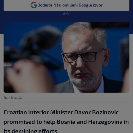
Dodajte N1 u omiljeni Google izvor
Više
Ilustracija
Croatian Interior Minister Davor Bozinovic
prommised to help Bosnia and Herzegovina in
its demining efforts.