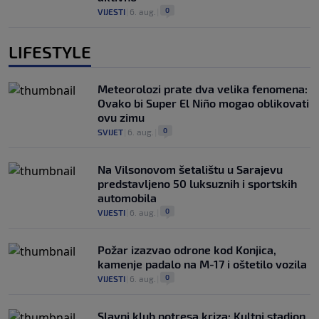
0
VIJESTI
|
6. aug.
|
LIFESTYLE
Meteorolozi prate dva velika fenomena:
Ovako bi Super El Niño mogao oblikovati
ovu zimu
0
SVIJET
|
6. aug.
|
Na Vilsonovom šetalištu u Sarajevu
predstavljeno 50 luksuznih i sportskih
automobila
0
VIJESTI
|
6. aug.
|
Požar izazvao odrone kod Konjica,
kamenje padalo na M-17 i oštetilo vozila
0
VIJESTI
|
6. aug.
|
Slavni klub potresa kriza: Kultni stadion