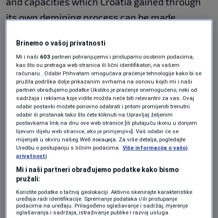
and capacities which Croatia gained through
its own demining process can be made
available to Bosnia and Herzegovina. We did
Brinemo o vašoj privatnosti
the preparations, coordinations at various
Mi i naši
603
partneri pohranjujemo i pristupamo osobnim podacima,
levels and during today’s meeting with
kao što su pretraga web stranica ili lični identifikatori, na vašem
računaru . Odabir Prihvatam omogućava praćenje tehnologije kako bi se
Bosnia’s Civil Affairs Minister Dubravka
pružila podrška dolje prikazanim svrhama na osnovu kojih mi i naši
partneri obrađujemo podatke Ukoliko je praćenje onemogućeno, neki od
Bosnjak, and Darija Filipovic, we agreed on
sadržaja i reklama koje vidite možda neće biti relevantni za vas. Ovaj
odabir postavki možete ponovno odabrati i pritom promijeniti trenutni
further steps and cooperation”, Bozinovic said.
odabir ili pristanak tako što ćete kliknuti na Upravljaj željenim
postavkama link na dnu ove web stranice [ili plutajuću ikonu u donjem
lijevom dijelu web stranice, ako je primjenjivo]. Vaš odabir će se
He recalled that Croatia cuccessfully
mijenjati u okviru našeg Wеб локација. Za više detalja, pogledajte
completed its demining process in March of
Uredbu o postupanju s ličnim podacima.
Više informacija o vašoj
privatnosti
this year.
Mi i naši partneri obrađujemo podatke kako bismo
pružali:
“We know how important this is and we want
Koristite podatke o tačnoj geolokaciji. Aktivno skenirajte karakteristike
uređaja radi identifikacije. Spremanje podataka i/ili pristupanje
to share this experience with Bosnia and
podacima na uređaju. Prilagođeno oglašavanje i sadržaj, mjerenje
oglašavanja i sadržaja, istraživanje publike i razvoj usluga.