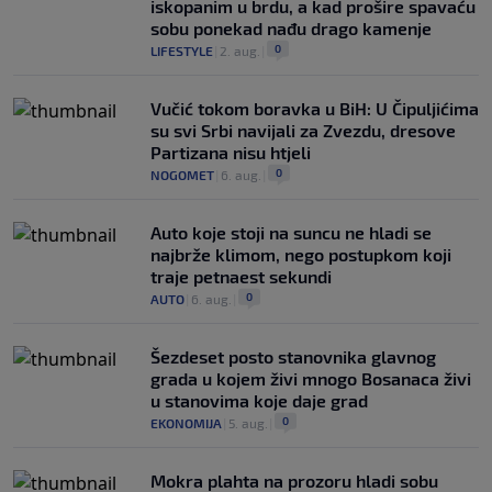
iskopanim u brdu, a kad prošire spavaću
sobu ponekad nađu drago kamenje
0
LIFESTYLE
|
2. aug.
|
Vučić tokom boravka u BiH: U Čipuljićima
su svi Srbi navijali za Zvezdu, dresove
Partizana nisu htjeli
0
NOGOMET
|
6. aug.
|
Auto koje stoji na suncu ne hladi se
najbrže klimom, nego postupkom koji
traje petnaest sekundi
0
AUTO
|
6. aug.
|
Šezdeset posto stanovnika glavnog
grada u kojem živi mnogo Bosanaca živi
u stanovima koje daje grad
0
EKONOMIJA
|
5. aug.
|
Mokra plahta na prozoru hladi sobu