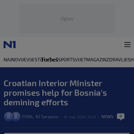
Oglas
NAJNOVIJE
VIJESTI
SPORT
SVIJET
MAGAZIN
ZDRAVLJE
SH
Croatian Interior MInister
promises help for Bosnia's
demining efforts
0
,
FENA
N1 Sarajevo
NEWS
|
10. maj. 2026. 14:22
|
|