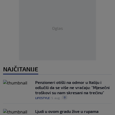
Oglas
NAJČITANIJE
Penzioneri otišli na odmor u Italiju i
odlučili da se više ne vraćaju: "Mjesečni
troškovi su nam skresani na trećinu"
0
LIFESTYLE
|
5. aug.
|
Ljudi u ovom gradu žive u rupama