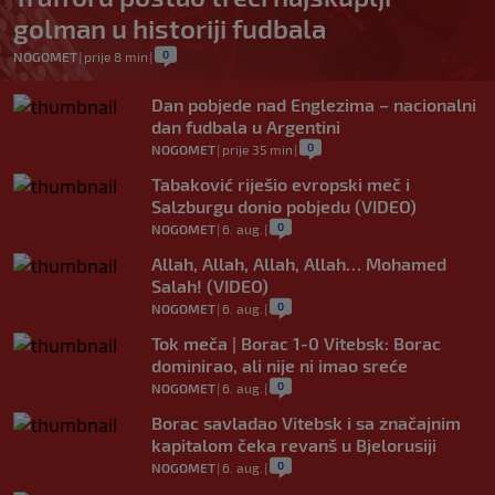
golman u historiji fudbala
0
NOGOMET
|
prije 8 min
|
Dan pobjede nad Englezima – nacionalni
dan fudbala u Argentini
0
NOGOMET
|
prije 35 min
|
Tabaković riješio evropski meč i
Salzburgu donio pobjedu (VIDEO)
0
NOGOMET
|
6. aug.
|
Allah, Allah, Allah, Allah… Mohamed
Salah! (VIDEO)
0
NOGOMET
|
6. aug.
|
Tok meča | Borac 1-0 Vitebsk: Borac
dominirao, ali nije ni imao sreće
0
NOGOMET
|
6. aug.
|
Borac savladao Vitebsk i sa značajnim
kapitalom čeka revanš u Bjelorusiji
0
NOGOMET
|
6. aug.
|