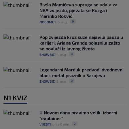
Bivša Mamićeva supruga se udala za
NBA zvijezdu, pjevala se Rozga i
Marinko Rokvić
0
NOGOMET
|
5. aug.
|
Pop zvijezda kroz suze najavila pauzu u
karijeri: Ariana Grande pojasnila zašto
se povlači iz javnog života
0
SHOWBIZ
|
4. aug.
|
Legendarni Marduk predvodi dvodnevni
black metal praznik u Sarajevu
0
SHOWBIZ
|
3. aug.
|
N1 KVIZ
U Novom danu pravimo veliki izborni
"explainer"
0
VIJESTI
|
prije 0 min.
|