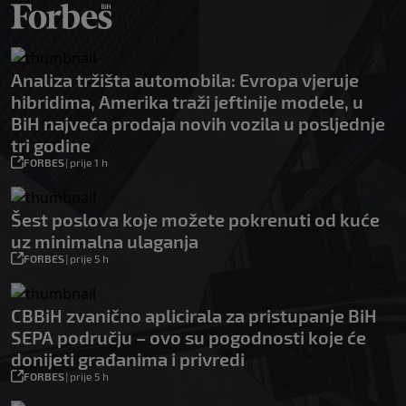
Analiza tržišta automobila: Evropa vjeruje
hibridima, Amerika traži jeftinije modele, u
BiH najveća prodaja novih vozila u posljednje
tri godine
FORBES
|
prije 1 h
Šest poslova koje možete pokrenuti od kuće
uz minimalna ulaganja
FORBES
|
prije 5 h
CBBiH zvanično aplicirala za pristupanje BiH
SEPA području – ovo su pogodnosti koje će
donijeti građanima i privredi
FORBES
|
prije 5 h