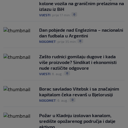
kolone vozila na graničnim prelazima na
izlazu iz BiH
0
VIJESTI
|
prije 17 min
|
Dan pobjede nad Englezima – nacionalni
dan fudbala u Argentini
0
NOGOMET
|
prije 35 min
|
Zašto rudnici gomilaju dugove i kada
više proizvode? Sindikat i ekonomisti
nude različite odgovore
0
VIJESTI
|
6. aug.
|
Borac savladao Vitebsk i sa značajnim
kapitalom čeka revanš u Bjelorusiji
0
NOGOMET
|
6. aug.
|
Požar u Kladnju izolovan kanalom,
središte opožarenog područja i dalje
aktivno