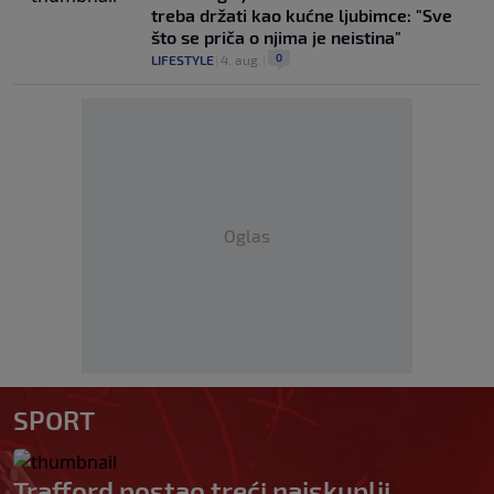
treba držati kao kućne ljubimce: "Sve
što se priča o njima je neistina"
0
LIFESTYLE
|
4. aug.
|
Oglas
SPORT
Trafford postao treći najskuplji