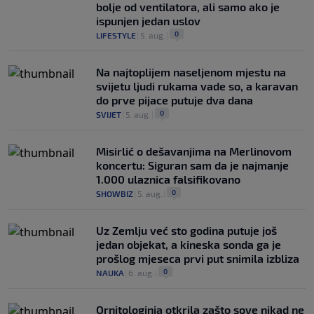
bolje od ventilatora, ali samo ako je
ispunjen jedan uslov
0
LIFESTYLE
|
5. aug.
|
Na najtoplijem naseljenom mjestu na
svijetu ljudi rukama vade so, a karavan
do prve pijace putuje dva dana
0
SVIJET
|
5. aug.
|
Misirlić o dešavanjima na Merlinovom
koncertu: Siguran sam da je najmanje
1.000 ulaznica falsifikovano
0
SHOWBIZ
|
5. aug.
|
Uz Zemlju već sto godina putuje još
jedan objekat, a kineska sonda ga je
prošlog mjeseca prvi put snimila izbliza
0
NAUKA
|
6. aug.
|
Ornitologinja otkrila zašto sove nikad ne