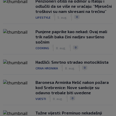
Penzioneri otišli na odmor u Italiju i
odlučili da se više ne vraćaju: "Mjesečni
troškovi su nam skresani na trećinu"
|
|
0
LIFESTYLE
5. aug.
Punjene paprike kao nekad: Ovaj mali
trik naših baka čini nadjev savršeno
sočnim
|
|
0
COOKING
8. aug.
Hadžići: Smrtno stradao motociklista
|
|
0
CRNA HRONIKA
8. aug.
Baronesa Arminka Helić nakon požara
kod Srebrenice: Nove sankcije su
odavno trebale biti uvedene
|
|
0
VIJESTI
8. aug.
Tužne vijesti: Preminuo nekadašnji