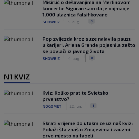
Misirlić o dešavanjima na Merlinovom
koncertu: Siguran sam da je najmanje
1.000 ulaznica falsifikovano
|
|
0
SHOWBIZ
5. aug.
Pop zvijezda kroz suze najavila pauzu
u karijeri: Ariana Grande pojasnila zašto
se povlači iz javnog života
|
|
0
SHOWBIZ
4. aug.
N1 KVIZ
Kviz: Koliko pratite Svjetsko
prvenstvo?
|
|
1
NOGOMET
22. jun.
Skrati vrijeme do utakmice uz naš kviz:
Pokaži šta znaš o Zmajevima i zauzmi
prvo mjesto na tabeli