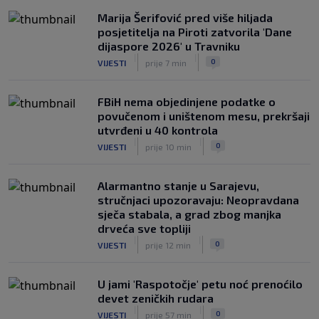
Haos u Irskoj: Navijač utrčao na teren i
Marija Šerifović pred više hiljada
nasrnuo na gostujuće fudbalere
posjetitelja na Piroti zatvorila 'Dane
(VIDEO)
dijaspore 2026' u Travniku
|
|
0
NOGOMET
8. aug.
|
|
0
VIJESTI
prije 7 min
FBiH nema objedinjene podatke o
povučenom i uništenom mesu, prekršaji
utvrđeni u 40 kontrola
|
|
0
VIJESTI
prije 10 min
Alarmantno stanje u Sarajevu,
stručnjaci upozoravaju: Neopravdana
sječa stabala, a grad zbog manjka
drveća sve topliji
|
|
0
VIJESTI
prije 12 min
U jami 'Raspotočje' petu noć prenoćilo
devet zeničkih rudara
|
|
0
VIJESTI
prije 57 min