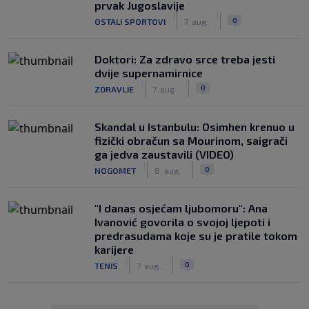
prvak Jugoslavije
|
|
0
OSTALI SPORTOVI
7. aug.
Doktori: Za zdravo srce treba jesti
dvije supernamirnice
|
|
0
ZDRAVLJE
7. aug.
Skandal u Istanbulu: Osimhen krenuo u
fizički obračun sa Mourinom, saigrači
ga jedva zaustavili (VIDEO)
|
|
0
NOGOMET
8. aug.
"I danas osjećam ljubomoru": Ana
Ivanović govorila o svojoj ljepoti i
predrasudama koje su je pratile tokom
karijere
|
|
0
TENIS
7. aug.