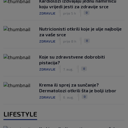
Kardiolozi izdvajaju jednu namirnicu
koju vrijedi jesti za zdravije srce
|
|
0
ZDRAVLJE
prije 5 h
Nutricionisti otkrili koje je ulje najbolje
za vaše srce
|
|
0
ZDRAVLJE
prije 8 h
Koje su zdravstvene dobrobiti
pistacija?
|
|
0
ZDRAVLJE
7. aug.
Krema ili sprej za sunčanje?
Dermatolozi otkrili šta je bolji izbor
|
|
0
ZDRAVLJE
6. aug.
LIFESTYLE