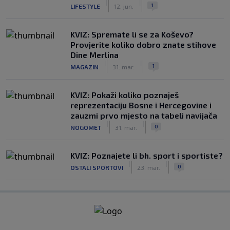
|
|
1
LIFESTYLE
12. jun.
KVIZ: Spremate li se za Koševo?
Provjerite koliko dobro znate stihove
Dine Merlina
|
|
1
MAGAZIN
31. mar.
KVIZ: Pokaži koliko poznaješ
reprezentaciju Bosne i Hercegovine i
zauzmi prvo mjesto na tabeli navijača
|
|
0
NOGOMET
31. mar.
KVIZ: Poznajete li bh. sport i sportiste?
|
|
0
OSTALI SPORTOVI
23. mar.