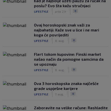
Kad je najbolje uzeti pauzu za ručak na
poslu? Evo šta kažu stručnjaci
|
|
0
LIFESTYLE
prije 2 h
Ovaj horoskopski znak važi za
najbahatiji: Kaže sve u lice i ne mari
koga će povrijediti
|
|
0
LIFESTYLE
8. aug.
Flert tokom kupovine: Finski market
našao način da pomogne samcima da
se upoznaju
|
|
0
LIFESTYLE
8. aug.
Ova 3 horoskopska znaka najčešće
grade uspješne karijere
|
|
0
LIFESTYLE
7. aug.
Zaboravite na velike račune: Rashladite