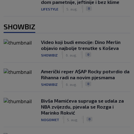
dom pametnije, jeftinije i bez klime
|
|
0
LIFESTYLE
5. aug.
SHOWBIZ
Video koji budi emocije: Dino Merlin
objavio najbolje trenutke s Koševa
|
|
0
SHOWBIZ
6. aug.
Američki reper A$AP Rocky potvrdio da
Rihanna radi na novim pjesmama
|
|
0
SHOWBIZ
6. aug.
Bivša Mamićeva supruga se udala za
NBA zvijezdu, pjevala se Rozga i
Marinko Rokvić
|
|
0
NOGOMET
5. aug.