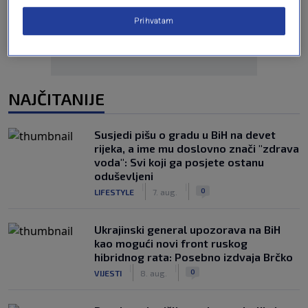
Prihvatam
NAJČITANIJE
Susjedi pišu o gradu u BiH na devet
rijeka, a ime mu doslovno znači "zdrava
voda": Svi koji ga posjete ostanu
oduševljeni
|
|
0
LIFESTYLE
7. aug.
Ukrajinski general upozorava na BiH
kao mogući novi front ruskog
hibridnog rata: Posebno izdvaja Brčko
|
|
0
VIJESTI
8. aug.