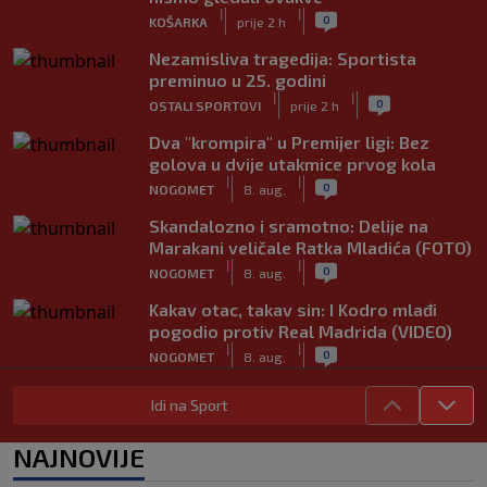
|
|
0
KOŠARKA
prije 2 h
Nezamisliva tragedija: Sportista
preminuo u 25. godini
|
|
0
OSTALI SPORTOVI
prije 2 h
Dva "krompira" u Premijer ligi: Bez
golova u dvije utakmice prvog kola
|
|
0
NOGOMET
8. aug.
Skandalozno i sramotno: Delije na
Marakani veličale Ratka Mladića (FOTO)
|
|
0
NOGOMET
8. aug.
Kakav otac, takav sin: I Kodro mlađi
pogodio protiv Real Madrida (VIDEO)
|
|
0
NOGOMET
8. aug.
Sudija dosjetljivim komentarom
Idi na Sport
nasmijao publiku nakon žalbe tenisera
(VIDEO)
NAJNOVIJE
|
|
0
TENIS
8. aug.