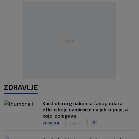
Oglas
ZDRAVLJE
Kardiohirurg nakon srčanog udara
otkrio koje namirnice uvijek kupuje, a
koje izbjegava
|
|
0
ZDRAVLJE
prije 2 h