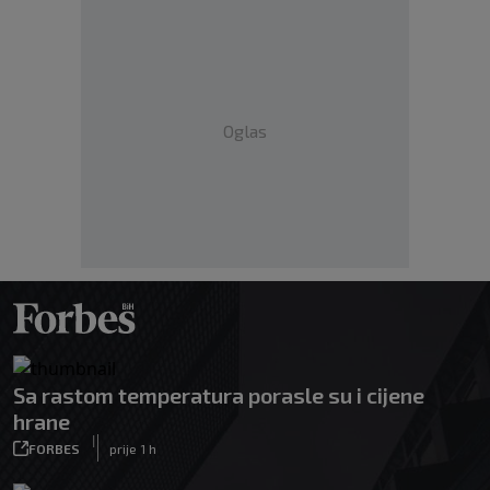
Oglas
Sa rastom temperatura porasle su i cijene
hrane
|
FORBES
prije 1 h