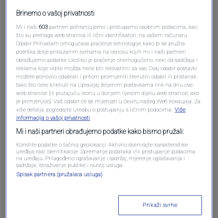
Brinemo o vašoj privatnosti
Mi i naši
603
partneri pohranjujemo i pristupamo osobnim podacima, kao
što su pretraga web stranica ili lični identifikatori, na vašem računaru .
Odabir Prihvatam omogućava praćenje tehnologije kako bi se pružila
podrška dolje prikazanim svrhama na osnovu kojih mi i naši partneri
obrađujemo podatke Ukoliko je praćenje onemogućeno, neki od sadržaja i
reklama koje vidite možda neće biti relevantni za vas. Ovaj odabir postavki
možete ponovno odabrati i pritom promijeniti trenutni odabir ili pristanak
tako što ćete kliknuti na Upravljaj željenim postavkama link na dnu ove
Oglas
web stranice [ili plutajuću ikonu u donjem lijevom dijelu web stranice, ako
je primjenjivo]. Vaš odabir će se mijenjati u okviru našeg Wеб локација. Za
više detalja, pogledajte Uredbu o postupanju s ličnim podacima.
Više
informacija o vašoj privatnosti
Mi i naši partneri obrađujemo podatke kako bismo pružali:
Koristite podatke o tačnoj geolokaciji. Aktivno skenirajte karakteristike
uređaja radi identifikacije. Spremanje podataka i/ili pristupanje podacima
na uređaju. Prilagođeno oglašavanje i sadržaj, mjerenje oglašavanja i
sadržaja, istraživanje publike i razvoj usluga.
Spisak partnera (pružalaca usluga)
Prikaži svrhe
Oglas