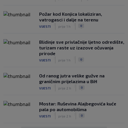
Požar kod Konjica lokaliziran,
vatrogasci i dalje na terenu
|
|
0
VIJESTI
prije 1 h
Blidinje sve privlačnije ljetno odredište,
turizam raste uz izazove očuvanja
prirode
|
|
0
VIJESTI
prije 1 h
Od ranog jutra velike gužve na
graničnim prijelazima u BiH
|
|
0
VIJESTI
prije 2 h
Mostar: Ruševina Alajbegovića kuće
pala po automobilima
|
|
0
VIJESTI
prije 2 h