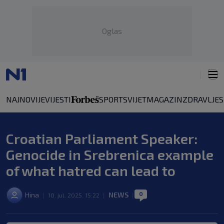
Oglas
NAJNOVIJE
VIJESTI
SPORT
SVIJET
MAGAZIN
ZDRAVLJE
Croatian Parliament Speaker:
Genocide in Srebrenica example
of what hatred can lead to
0
Hina
NEWS
|
10. jul. 2025. 15:22
|
|