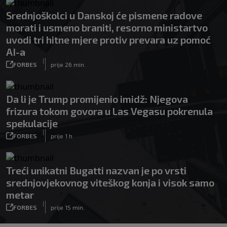
Srednjoškolci u Danskoj će pismene radove
morati i usmeno braniti, resorno ministartvo
uvodi tri hitne mjere protiv prevara uz pomoć
AI-a
|
FORBES
prije 26 min.
Da li je Trump promijenio imidž: Njegova
frizura tokom govora u Las Vegasu pokrenula
spekulacije
|
FORBES
prije 1 h
Treći unikatni Bugatti nazvan je po vrsti
srednjovjekovnog viteškog konja i visok samo
metar
|
FORBES
prije 15 min.