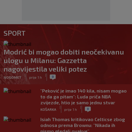
SPORT
Modrić bi mogao dobiti neočekivanu
ulogu u Milanu: Gazzetta
nagovijestila veliki potez
|
|
0
NOGOMET
prije 1 h
"Peković je imao 140 kila, nisam mogao
to da ga pitam": Luda priča NBA
zvijezde, htio je samo jednu stvar
|
|
0
KOŠARKA
prije 1 h
Isiah Thomas kritikovao Celticse zbog
odnosa prema Brownu: "Nikada ih
nismo gledali ovakve"