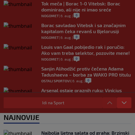
Tok meča | Borac 1-0 Vitebsk: Borac
dominirao, ali nije ni imao sreće
0
NOGOMET
|
6. aug.
|
Borac savladao Vitebsk i sa značajnim
kapitalom čeka revanš u Bjelorusiji
0
NOGOMET
|
6. aug.
|
Louis van Gaal pobijedio rak i poručio:
Ako vam treba selektor, pozovite mene!
0
NOGOMET
|
6. aug.
|
Sanjin Alihodžić protiv čečena Adama
Tadushaeva – borba za WAKO PRO titulu
0
OSTALI SPORTOVI
|
6. aug.
|
Arsenal ostaje praznih ruku: Vinícius
Júnior i Real Madrid postigli dogovor
Idi na Sport
0
NOGOMET
|
6. aug.
|
Slavni klub potresa kriza: Kultni stadion
NAJNOVIJE
u Italiji bit će prazan na početku sezone,
navijači objavili rat upravi
0
NOGOMET
|
6. aug.
|
Najbolja ljetna salata od graha: Brzinski