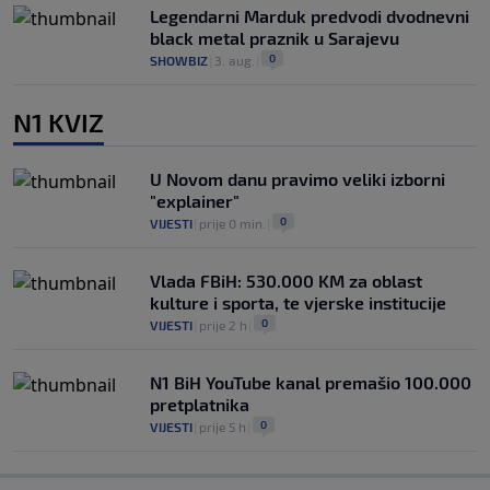
Legendarni Marduk predvodi dvodnevni
black metal praznik u Sarajevu
0
SHOWBIZ
|
3. aug.
|
N1 KVIZ
U Novom danu pravimo veliki izborni
"explainer"
0
VIJESTI
|
prije 0 min.
|
Vlada FBiH: 530.000 KM za oblast
kulture i sporta, te vjerske institucije
0
VIJESTI
|
prije 2 h
|
N1 BiH YouTube kanal premašio 100.000
pretplatnika
0
VIJESTI
|
prije 5 h
|