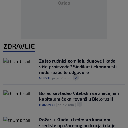
Oglas
ZDRAVLJE
Zašto rudnici gomilaju dugove i kada
više proizvode? Sindikat i ekonomisti
nude različite odgovore
0
VIJESTI
|
prije 54 min.
|
Borac savladao Vitebsk i sa značajnim
kapitalom čeka revanš u Bjelorusiji
0
NOGOMET
|
prije 2 min.
|
Požar u Kladnju izolovan kanalom,
središte opožarenog područja i dalje