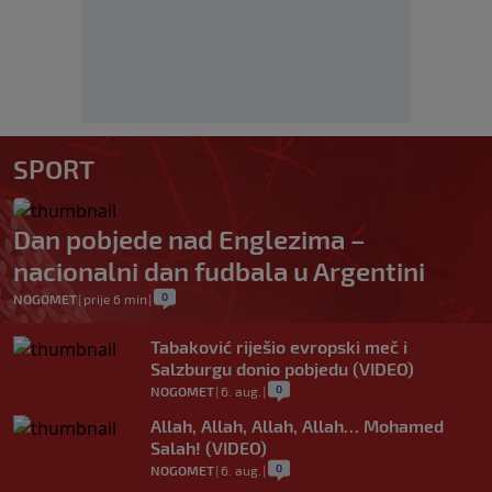
SPORT
Dan pobjede nad Englezima –
nacionalni dan fudbala u Argentini
0
NOGOMET
|
prije 6 min
|
Tabaković riješio evropski meč i
Salzburgu donio pobjedu (VIDEO)
0
NOGOMET
|
6. aug.
|
Allah, Allah, Allah, Allah… Mohamed
Salah! (VIDEO)
0
NOGOMET
|
6. aug.
|