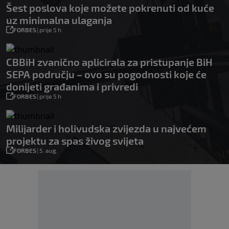
Šest poslova koje možete pokrenuti od kuće
uz minimalna ulaganja
FORBES
|
prije 5 h
CBBiH zvanično aplicirala za pristupanje BiH
SEPA području – ovo su pogodnosti koje će
donijeti građanima i privredi
FORBES
|
prije 5 h
Milijarder i holivudska zvijezda u najvećem
projektu za spas živog svijeta
FORBES
|
5. aug.