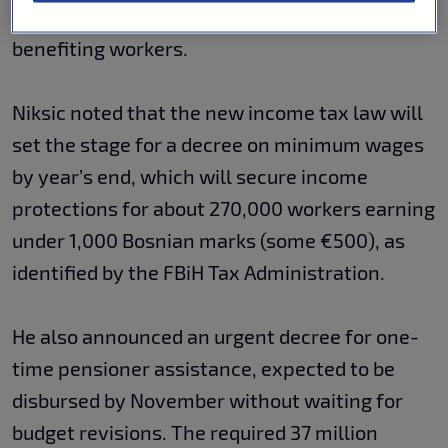
performance” as a non-taxable category,
benefiting workers.
Niksic noted that the new income tax law will
set the stage for a decree on minimum wages
by year’s end, which will secure income
protections for about 270,000 workers earning
under 1,000 Bosnian marks (some €500), as
identified by the FBiH Tax Administration.
He also announced an urgent decree for one-
time pensioner assistance, expected to be
disbursed by November without waiting for
budget revisions. The required 37 million