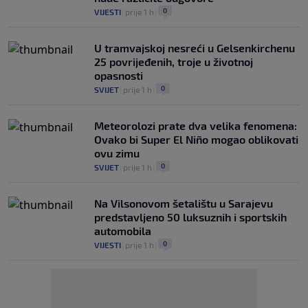
0
VIJESTI
|
prije 1 h
|
U tramvajskoj nesreći u Gelsenkirchenu
25 povrijeđenih, troje u životnoj
opasnosti
0
SVIJET
|
prije 1 h
|
Meteorolozi prate dva velika fenomena:
Ovako bi Super El Niño mogao oblikovati
ovu zimu
0
SVIJET
|
prije 1 h
|
Na Vilsonovom šetalištu u Sarajevu
predstavljeno 50 luksuznih i sportskih
automobila
0
VIJESTI
|
prije 1 h
|