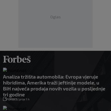
Oglas
Analiza tržišta automobila: Evropa vjeruje
hibridima, Amerika traži jeftinije modele, u
BiH najveća prodaja novih vozila u posljednje
tri godine
FORBES
|
prije 1 h