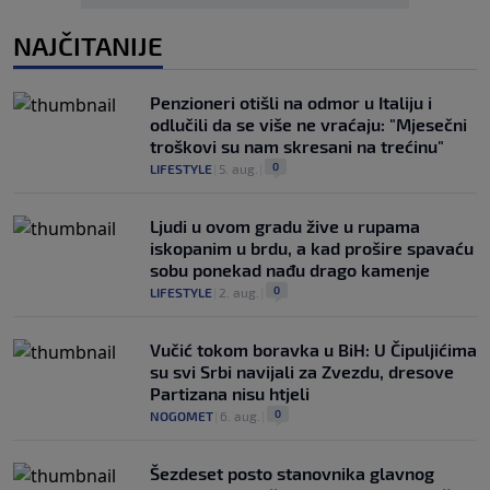
NAJČITANIJE
Penzioneri otišli na odmor u Italiju i
odlučili da se više ne vraćaju: "Mjesečni
troškovi su nam skresani na trećinu"
0
LIFESTYLE
|
5. aug.
|
Ljudi u ovom gradu žive u rupama
iskopanim u brdu, a kad prošire spavaću
sobu ponekad nađu drago kamenje
0
LIFESTYLE
|
2. aug.
|
Vučić tokom boravka u BiH: U Čipuljićima
su svi Srbi navijali za Zvezdu, dresove
Partizana nisu htjeli
0
NOGOMET
|
6. aug.
|
Šezdeset posto stanovnika glavnog