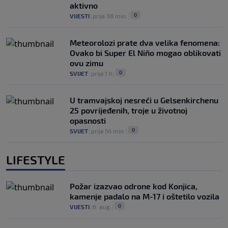
aktivno
0
VIJESTI
|
prije 38 min.
|
Meteorolozi prate dva velika fenomena:
Ovako bi Super El Niño mogao oblikovati
ovu zimu
0
SVIJET
|
prije 1 h
|
U tramvajskoj nesreći u Gelsenkirchenu
25 povrijeđenih, troje u životnoj
opasnosti
0
SVIJET
|
prije 54 min.
|
LIFESTYLE
Požar izazvao odrone kod Konjica,
kamenje padalo na M-17 i oštetilo vozila
0
VIJESTI
|
6. aug.
|