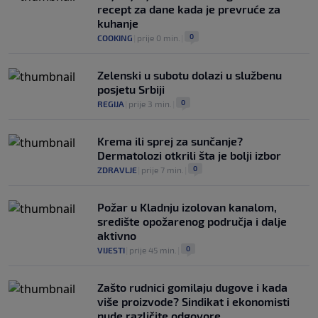
recept za dane kada je prevruće za
kuhanje
0
COOKING
|
prije 0 min.
|
Zelenski u subotu dolazi u službenu
posjetu Srbiji
0
REGIJA
|
prije 3 min.
|
Krema ili sprej za sunčanje?
Dermatolozi otkrili šta je bolji izbor
0
ZDRAVLJE
|
prije 7 min.
|
Požar u Kladnju izolovan kanalom,
središte opožarenog područja i dalje
aktivno
0
VIJESTI
|
prije 45 min.
|
Zašto rudnici gomilaju dugove i kada
više proizvode? Sindikat i ekonomisti
nude različite odgovore