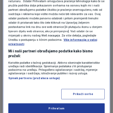
računaru . Odabir Prihvatam omogućava praćenje tehnologije kako bi se
European countries with such advanced fiscal
pružila podrška dolje prikazanim svrhama na osnovu kojih mi i naši
partneri obrađujemo podatke Ukoliko je praćenje onemogućeno, neki od
tracking.
sadržaja i reklama koje vidite možda neće biti relevantni za vas. Ovaj
odabir postavki možete ponovno odabrati i pritom promijeniti trenutni
odabir ili pristanak tako što ćete kliknuti na Upravljaj željenim
postavkama link na dnu ove web stranice [ili plutajuću ikonu u donjem
The government plans to monitor budget
lijevom dijelu web stranice, ako je primjenjivo]. Vaš odabir će se
revenues closely and, based on the results,
mijenjati u okviru našeg Wеб локација. Za više detalja, pogledajte
Uredbu o postupanju s ličnim podacima.
Više informacija o vašoj
will consider amendments to the Law on
privatnosti
Mi i naši partneri obrađujemo podatke kako bismo
Contributions to ease the tax burden on
pružali:
employers and improve conditions for
Koristite podatke o tačnoj geolokaciji. Aktivno skenirajte karakteristike
uređaja radi identifikacije. Spremanje podataka i/ili pristupanje
workers.
podacima na uređaju. Prilagođeno oglašavanje i sadržaj, mjerenje
oglašavanja i sadržaja, istraživanje publike i razvoj usluga.
Spisak partnera (pružalaca usluga)
Additionally, a Law on Amendments to the Law
on Income Tax will be fast-tracked to the FBiH
Prikaži svrhe
Parliament. These amendments, aligned with
the FBiH Labor Law, introduce “work
Prihvatam