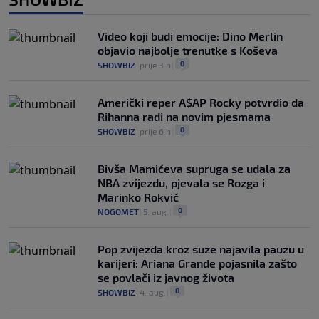
Video koji budi emocije: Dino Merlin
objavio najbolje trenutke s Koševa
0
SHOWBIZ
|
prije 3 h
|
Američki reper A$AP Rocky potvrdio da
Rihanna radi na novim pjesmama
0
SHOWBIZ
|
prije 6 h
|
Bivša Mamićeva supruga se udala za
NBA zvijezdu, pjevala se Rozga i
Marinko Rokvić
0
NOGOMET
|
5. aug.
|
Pop zvijezda kroz suze najavila pauzu u
karijeri: Ariana Grande pojasnila zašto
se povlači iz javnog života
0
SHOWBIZ
|
4. aug.
|