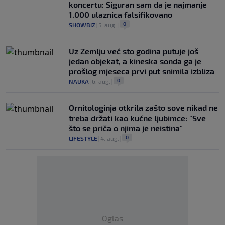
koncertu: Siguran sam da je najmanje
1.000 ulaznica falsifikovano
0
SHOWBIZ
|
5. aug.
|
Uz Zemlju već sto godina putuje još
jedan objekat, a kineska sonda ga je
prošlog mjeseca prvi put snimila izbliza
0
NAUKA
|
6. aug.
|
Ornitologinja otkrila zašto sove nikad ne
treba držati kao kućne ljubimce: "Sve
što se priča o njima je neistina"
0
LIFESTYLE
|
4. aug.
|
Oglas