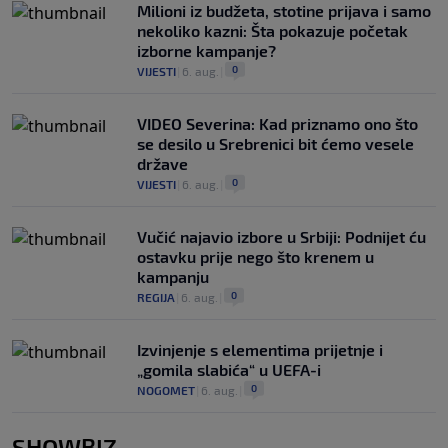
Milioni iz budžeta, stotine prijava i samo
nekoliko kazni: Šta pokazuje početak
izborne kampanje?
0
VIJESTI
|
6. aug.
|
VIDEO Severina: Kad priznamo ono što
se desilo u Srebrenici bit ćemo vesele
države
0
VIJESTI
|
6. aug.
|
Vučić najavio izbore u Srbiji: Podnijet ću
ostavku prije nego što krenem u
kampanju
0
REGIJA
|
6. aug.
|
Izvinjenje s elementima prijetnje i
„gomila slabića“ u UEFA-i
0
NOGOMET
|
6. aug.
|
SHOWBIZ