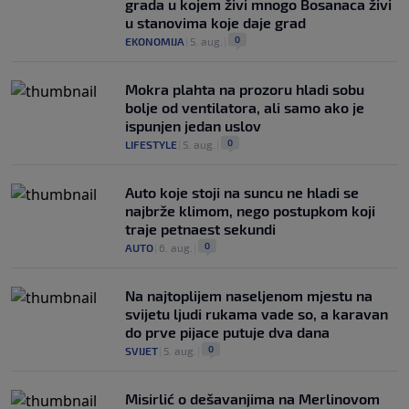
grada u kojem živi mnogo Bosanaca živi
u stanovima koje daje grad
0
EKONOMIJA
|
5. aug.
|
Mokra plahta na prozoru hladi sobu
bolje od ventilatora, ali samo ako je
ispunjen jedan uslov
0
LIFESTYLE
|
5. aug.
|
Auto koje stoji na suncu ne hladi se
najbrže klimom, nego postupkom koji
traje petnaest sekundi
0
AUTO
|
6. aug.
|
Na najtoplijem naseljenom mjestu na
svijetu ljudi rukama vade so, a karavan
do prve pijace putuje dva dana
0
SVIJET
|
5. aug.
|
Misirlić o dešavanjima na Merlinovom