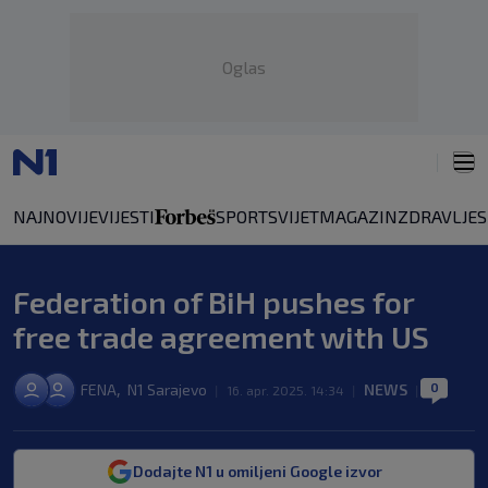
Oglas
NAJNOVIJE
VIJESTI
SPORT
SVIJET
MAGAZIN
ZDRAVLJE
Federation of BiH pushes for
free trade agreement with US
0
,
FENA
N1 Sarajevo
NEWS
|
16. apr. 2025. 14:34
|
|
Dodajte N1 u omiljeni Google izvor