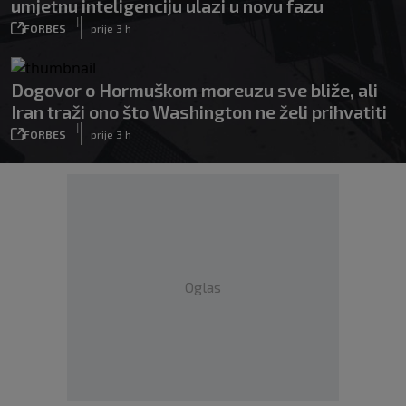
umjetnu inteligenciju ulazi u novu fazu
|
FORBES
prije 3 h
Dogovor o Hormuškom moreuzu sve bliže, ali
Iran traži ono što Washington ne želi prihvatiti
|
FORBES
prije 3 h
Oglas