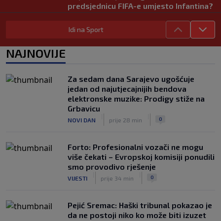
predsjednicu FIFA-e umjesto Infantina?
Uskoro mi mogla promijeniti svjetski
nogomet
Idi na Sport
|
|
0
NOGOMET
prije 3 h
NAJNOVIJE
FIFA se izvinila svim svojim članicama
zbog FFE projekta: Ali rukovodstvo i
dalje podržava Infantina
Za sedam dana Sarajevo ugošćuje
|
|
0
NOGOMET
prije 3 h
jedan od najutjecajnijih bendova
elektronske muzike: Prodigy stiže na
Lionel Messi postigao dva gola u
Grbavicu
pobjedi Inter Miamija i ispisao historiju
|
|
0
NOVI DAN
prije 28 min
Leagues Cupa (VIDEO)
|
|
0
NOGOMET
prije 4 h
Forto: Profesionalni vozači ne mogu
više čekati – Evropskoj komisiji ponudili
smo provodivo rješenje
|
|
0
VIJESTI
prije 34 min
Pejić Sremac: Haški tribunal pokazao je
da ne postoji niko ko može biti izuzet