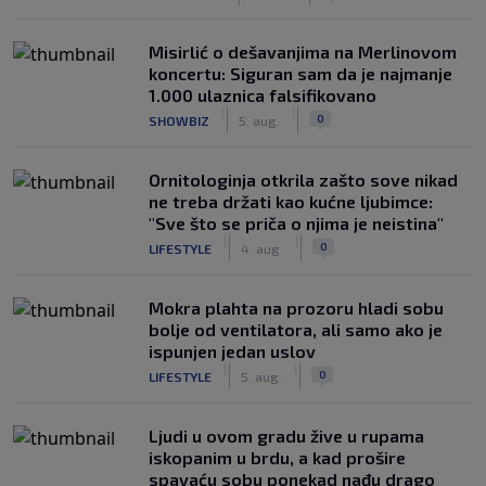
Misirlić o dešavanjima na Merlinovom
koncertu: Siguran sam da je najmanje
1.000 ulaznica falsifikovano
|
|
0
SHOWBIZ
5. aug.
Ornitologinja otkrila zašto sove nikad
ne treba držati kao kućne ljubimce:
"Sve što se priča o njima je neistina"
|
|
0
LIFESTYLE
4. aug.
Mokra plahta na prozoru hladi sobu
bolje od ventilatora, ali samo ako je
ispunjen jedan uslov
|
|
0
LIFESTYLE
5. aug.
Ljudi u ovom gradu žive u rupama
iskopanim u brdu, a kad prošire
spavaću sobu ponekad nađu drago