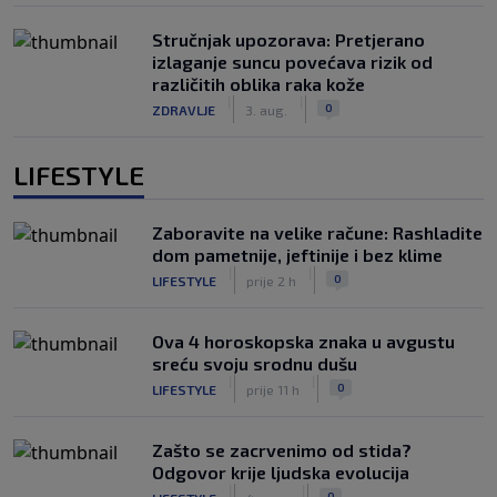
Stručnjak upozorava: Pretjerano
izlaganje suncu povećava rizik od
različitih oblika raka kože
|
|
0
ZDRAVLJE
3. aug.
LIFESTYLE
Zaboravite na velike račune: Rashladite
dom pametnije, jeftinije i bez klime
|
|
0
LIFESTYLE
prije 2 h
Ova 4 horoskopska znaka u avgustu
sreću svoju srodnu dušu
|
|
0
LIFESTYLE
prije 11 h
Zašto se zacrvenimo od stida?
Odgovor krije ljudska evolucija
|
|
0