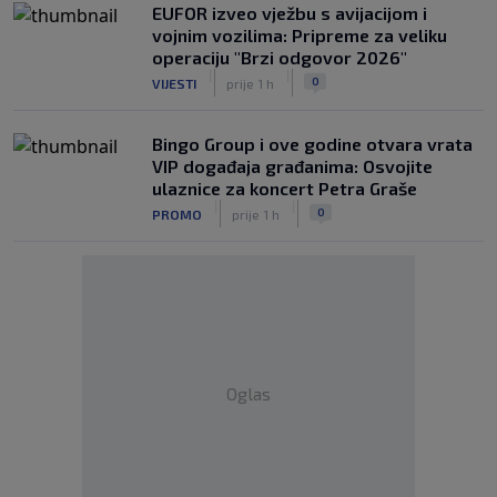
EUFOR izveo vježbu s avijacijom i
vojnim vozilima: Pripreme za veliku
operaciju "Brzi odgovor 2026"
|
|
0
VIJESTI
prije 1 h
Bingo Group i ove godine otvara vrata
VIP događaja građanima: Osvojite
ulaznice za koncert Petra Graše
|
|
0
PROMO
prije 1 h
Oglas