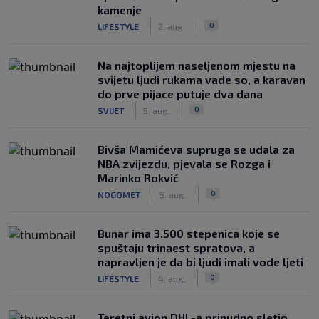
kamenje
|
|
0
LIFESTYLE
2. aug.
Na najtoplijem naseljenom mjestu na
svijetu ljudi rukama vade so, a karavan
do prve pijace putuje dva dana
|
|
0
SVIJET
5. aug.
Bivša Mamićeva supruga se udala za
NBA zvijezdu, pjevala se Rozga i
Marinko Rokvić
|
|
0
NOGOMET
5. aug.
Bunar imа 3.500 stepenica koje se
spuštaju trinaest spratova, a
napravljen je da bi ljudi imali vode ljeti
|
|
0
LIFESTYLE
4. aug.
Teretni avion DHL-a prinudno sletio