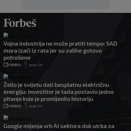
Vojna industrija ne može pratiti tempo: SAD
mora izaći iz rata jer su zalihe gotovo
potrošene
|
FORBES
prije 3 h
Želio je svijetu dati besplatnu električnu
energiju: Investitor je tada postavio jedno
pitanje koje je promijenilo historiju
|
FORBES
prije 3 h
Google mijenja vrh AI sektora dok utrka za