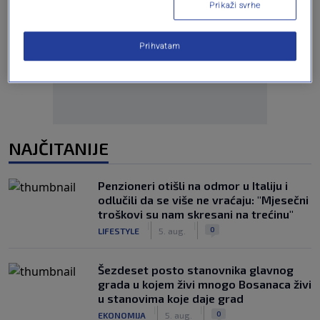
Prikaži svrhe
Oglas
Prihvatam
NAJČITANIJE
Penzioneri otišli na odmor u Italiju i
odlučili da se više ne vraćaju: "Mjesečni
troškovi su nam skresani na trećinu"
|
|
0
LIFESTYLE
5. aug.
Šezdeset posto stanovnika glavnog
grada u kojem živi mnogo Bosanaca živi
u stanovima koje daje grad
|
|
0
EKONOMIJA
5. aug.