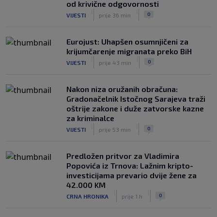
od krivične odgovornosti
|
|
0
VIJESTI
prije 36 min
Eurojust: Uhapšen osumnjičeni za
krijumčarenje migranata preko BiH
|
|
0
VIJESTI
prije 43 min
Nakon niza oružanih obračuna:
Gradonačelnik Istočnog Sarajeva traži
oštrije zakone i duže zatvorske kazne
za kriminalce
|
|
0
VIJESTI
prije 53 min
Predložen pritvor za Vladimira
Popovića iz Trnova: Lažnim kripto-
investicijama prevario dvije žene za
42.000 KM
|
|
0
CRNA HRONIKA
prije 1 h