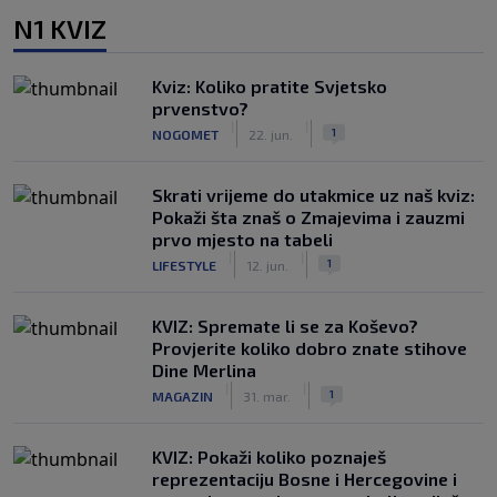
N1 KVIZ
Kviz: Koliko pratite Svjetsko
prvenstvo?
|
|
1
NOGOMET
22. jun.
Skrati vrijeme do utakmice uz naš kviz:
Pokaži šta znaš o Zmajevima i zauzmi
prvo mjesto na tabeli
|
|
1
LIFESTYLE
12. jun.
KVIZ: Spremate li se za Koševo?
Provjerite koliko dobro znate stihove
Dine Merlina
|
|
1
MAGAZIN
31. mar.
KVIZ: Pokaži koliko poznaješ
reprezentaciju Bosne i Hercegovine i