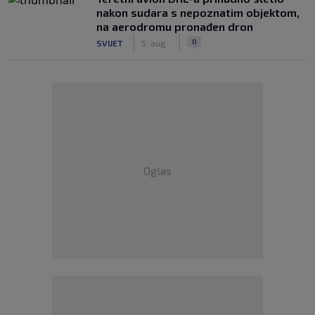
nakon sudara s nepoznatim objektom,
na aerodromu pronađen dron
|
|
0
SVIJET
5. aug.
Oglas