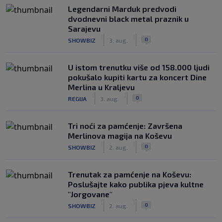
Legendarni Marduk predvodi
dvodnevni black metal praznik u
Sarajevu
|
|
0
SHOWBIZ
3. aug.
U istom trenutku više od 158.000 ljudi
pokušalo kupiti kartu za koncert Dine
Merlina u Kraljevu
|
|
0
REGIJA
3. aug.
Tri noći za pamćenje: Završena
Merlinova magija na Koševu
|
|
0
SHOWBIZ
2. aug.
Trenutak za pamćenje na Koševu:
Poslušajte kako publika pjeva kultne
"Jorgovane"
|
|
0
SHOWBIZ
2. aug.