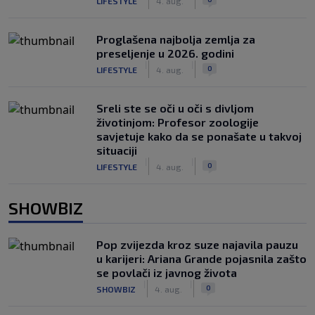
LIFESTYLE
4. aug.
Proglašena najbolja zemlja za
preseljenje u 2026. godini
|
|
0
LIFESTYLE
4. aug.
Sreli ste se oči u oči s divljom
životinjom: Profesor zoologije
savjetuje kako da se ponašate u takvoj
situaciji
|
|
0
LIFESTYLE
4. aug.
SHOWBIZ
Pop zvijezda kroz suze najavila pauzu
u karijeri: Ariana Grande pojasnila zašto
se povlači iz javnog života
|
|
0
SHOWBIZ
4. aug.