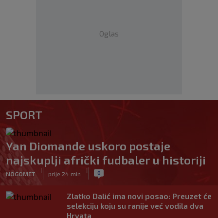
Oglas
SPORT
Yan Diomande uskoro postaje
najskuplji afrički fudbaler u historiji
|
|
0
NOGOMET
prije 24 min
Zlatko Dalić ima novi posao: Preuzet će
selekciju koju su ranije već vodila dva
Hrvata