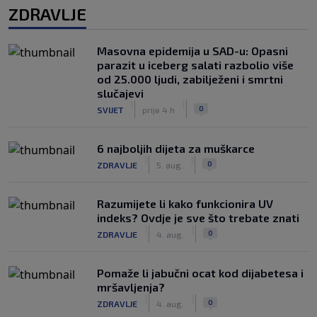
ZDRAVLJE
Masovna epidemija u SAD-u: Opasni
parazit u iceberg salati razbolio više
od 25.000 ljudi, zabilježeni i smrtni
slučajevi
|
|
0
SVIJET
prije 4 h
6 najboljih dijeta za muškarce
|
|
0
ZDRAVLJE
5. aug.
Razumijete li kako funkcionira UV
indeks? Ovdje je sve što trebate znati
|
|
0
ZDRAVLJE
4. aug.
Pomaže li jabučni ocat kod dijabetesa i
mršavljenja?
|
|
0
ZDRAVLJE
4. aug.