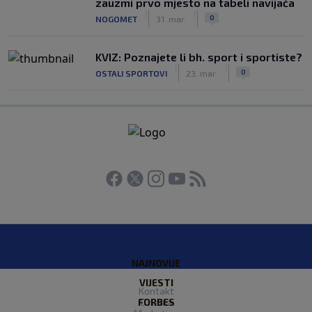
zauzmi prvo mjesto na tabeli navijača
|
|
0
NOGOMET
31. mar.
KVIZ: Poznajete li bh. sport i sportiste?
|
|
0
OSTALI SPORTOVI
23. mar.
NAJNOVIJE
VIJESTI
Kontakt
FORBES
O nama