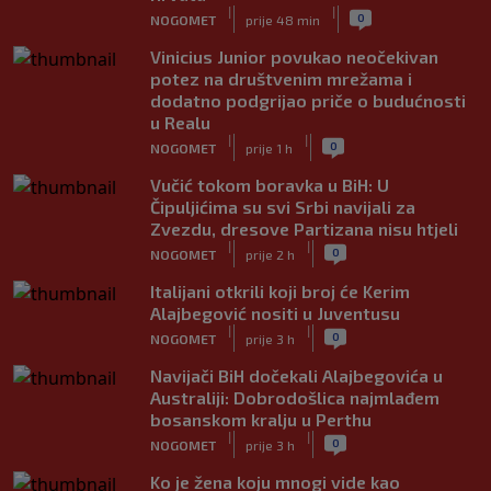
|
|
0
NOGOMET
prije 48 min
Vinicius Junior povukao neočekivan
potez na društvenim mrežama i
dodatno podgrijao priče o budućnosti
u Realu
|
|
0
NOGOMET
prije 1 h
Vučić tokom boravka u BiH: U
Čipuljićima su svi Srbi navijali za
Zvezdu, dresove Partizana nisu htjeli
|
|
0
NOGOMET
prije 2 h
Italijani otkrili koji broj će Kerim
Alajbegović nositi u Juventusu
|
|
0
NOGOMET
prije 3 h
Navijači BiH dočekali Alajbegovića u
Australiji: Dobrodošlica najmlađem
bosanskom kralju u Perthu
|
|
0
NOGOMET
prije 3 h
Ko je žena koju mnogi vide kao