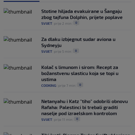
nasrnuo na gostujuće fudbalere (VIDEO)
0
NOGOMET
|
8. aug.
|
Stotine hiljada evakuirane u Šangaju
zbog tajfuna Dolphin, prijete poplave
0
SVIJET
|
prije 2 min
|
Za dlaku izbjegnut sudar aviona u
Sydneyju
0
SVIJET
|
prije 5 min
|
Kolač s limunom i sirom: Recept za
božanstvenu slasticu koja se topi u
ustima
0
COOKING
|
prije 7 min
|
Netanyahu i Katz "tiho" odobrili obnovu
Rafaha: Palestinci bi trebali graditi
naselje pod izraelskom kontrolom
0
SVIJET
|
prije 11 min
|