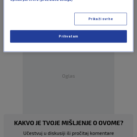
Više tema kao što je ova?
Prikaži svrhe
BORIS PISTORIUS
DEFENCE MINISTER
GERMANY
Prihvatam
Oglas
KAKVO JE TVOJE MIŠLJENJE O OVOME?
Učestvuj u diskusiji ili pročitaj komentare