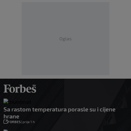
Oglas
Sa rastom temperatura porasle su i cijene
hrane
FORBES
|
prije 1 h