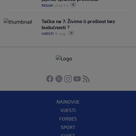
0
REGIJA
|
prije 3 h
|
Tačka na 7: Živimo li prošlost bez
budućnosti ?
0
VIJESTI
|
8. aug.
|
NAJNOVIJE
VIJESTI
FORBES
SPORT
SVIJET