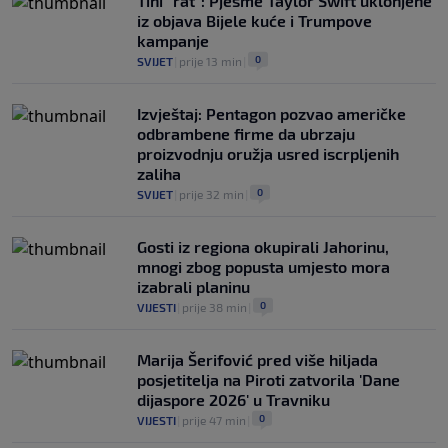
Tihi "rat": Pjesme Taylor Swift uklonjene
iz objava Bijele kuće i Trumpove
kampanje
0
SVIJET
|
prije 13 min
|
Izvještaj: Pentagon pozvao američke
odbrambene firme da ubrzaju
proizvodnju oružja usred iscrpljenih
zaliha
0
SVIJET
|
prije 32 min
|
Gosti iz regiona okupirali Jahorinu,
mnogi zbog popusta umjesto mora
izabrali planinu
0
VIJESTI
|
prije 38 min
|
Marija Šerifović pred više hiljada
posjetitelja na Piroti zatvorila 'Dane
dijaspore 2026' u Travniku
0
VIJESTI
|
prije 47 min
|