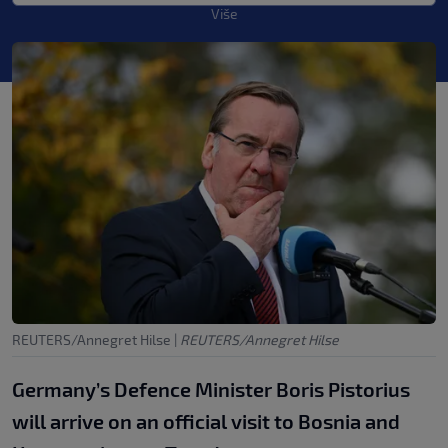
Više
REUTERS/Annegret Hilse
|
REUTERS/Annegret Hilse
Germany’s Defence Minister Boris Pistorius
will arrive on an official visit to Bosnia and