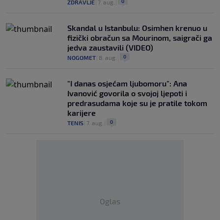
0
ZDRAVLJE
|
7. aug.
|
Skandal u Istanbulu: Osimhen krenuo u
fizički obračun sa Mourinom, saigrači ga
jedva zaustavili (VIDEO)
0
NOGOMET
|
8. aug.
|
"I danas osjećam ljubomoru": Ana
Ivanović govorila o svojoj ljepoti i
predrasudama koje su je pratile tokom
karijere
0
TENIS
|
7. aug.
|
Oglas