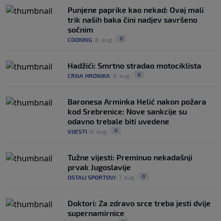
Punjene paprike kao nekad: Ovaj mali
trik naših baka čini nadjev savršeno
sočnim
0
COOKING
|
8. aug.
|
Hadžići: Smrtno stradao motociklista
0
CRNA HRONIKA
|
8. aug.
|
Baronesa Arminka Helić nakon požara
kod Srebrenice: Nove sankcije su
odavno trebale biti uvedene
0
VIJESTI
|
8. aug.
|
Tužne vijesti: Preminuo nekadašnji
prvak Jugoslavije
0
OSTALI SPORTOVI
|
7. aug.
|
Doktori: Za zdravo srce treba jesti dvije
supernamirnice