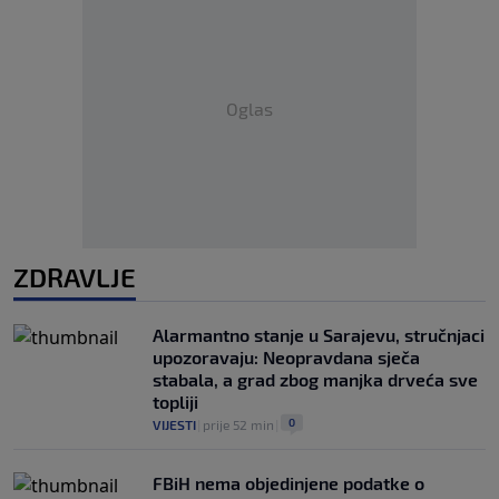
Oglas
ZDRAVLJE
Alarmantno stanje u Sarajevu, stručnjaci
upozoravaju: Neopravdana sječa
stabala, a grad zbog manjka drveća sve
topliji
0
VIJESTI
|
prije 52 min
|
FBiH nema objedinjene podatke o