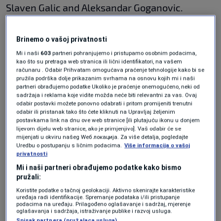
Slaven Galic and Aleksandar Goganovic.
Pistorius will be formally welcomed in front of
Brinemo o vašoj privatnosti
the House of the Armed Forces of BiH, and
Mi i naši
603
partneri pohranjujemo i pristupamo osobnim podacima,
kao što su pretraga web stranica ili lični identifikatori, na vašem
then he will hold a working meeting, while
računaru . Odabir Prihvatam omogućava praćenje tehnologije kako bi se
pružila podrška dolje prikazanim svrhama na osnovu kojih mi i naši
statements to the media are planned for 1:40
partneri obrađujemo podatke Ukoliko je praćenje onemogućeno, neki od
sadržaja i reklama koje vidite možda neće biti relevantni za vas. Ovaj
pm.
odabir postavki možete ponovno odabrati i pritom promijeniti trenutni
odabir ili pristanak tako što ćete kliknuti na Upravljaj željenim
postavkama link na dnu ove web stranice [ili plutajuću ikonu u donjem
lijevom dijelu web stranice, ako je primjenjivo]. Vaš odabir će se
This is another in a series of visits by high-
mijenjati u okviru našeg Wеб локација. Za više detalja, pogledajte
Uredbu o postupanju s ličnim podacima.
Više informacija o vašoj
ranking international officials to Bosnia and
privatnosti
Herzegovina in recent days, and the last time
Mi i naši partneri obrađujemo podatke kako bismo
pružali:
Pistorius spoke with any of the local officials
Koristite podatke o tačnoj geolokaciji. Aktivno skenirajte karakteristike
was in 2023 when he met with the member of
uređaja radi identifikacije. Spremanje podataka i/ili pristupanje
podacima na uređaju. Prilagođeno oglašavanje i sadržaj, mjerenje
the BiH Presidency, Denis Becirovic.
oglašavanja i sadržaja, istraživanje publike i razvoj usluga.
Spisak partnera (pružalaca usluga)