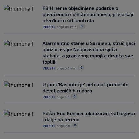
FBiH nema objedinjene podatke o
povučenom i uništenom mesu, prekršaji
utvrđeni u 40 kontrola
0
VIJESTI
|
prije 49 min
|
Alarmantno stanje u Sarajevu, stručnjaci
upozoravaju: Neopravdana sječa
stabala, a grad zbog manjka drveća sve
topliji
0
VIJESTI
|
prije 52 min
|
U jami 'Raspotočje' petu noć prenoćilo
devet zeničkih rudara
0
VIJESTI
|
prije 1 h
|
Požar kod Konjica lokaliziran, vatrogasci
i dalje na terenu
0
VIJESTI
|
prije 2 h
|