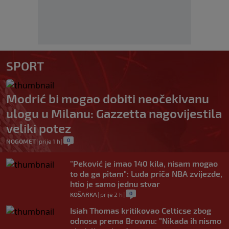
SPORT
Modrić bi mogao dobiti neočekivanu
ulogu u Milanu: Gazzetta nagovijestila
veliki potez
0
NOGOMET
|
prije 1 h
|
"Peković je imao 140 kila, nisam mogao
to da ga pitam": Luda priča NBA zvijezde,
htio je samo jednu stvar
0
KOŠARKA
|
prije 2 h
|
Isiah Thomas kritikovao Celticse zbog
odnosa prema Brownu: "Nikada ih nismo