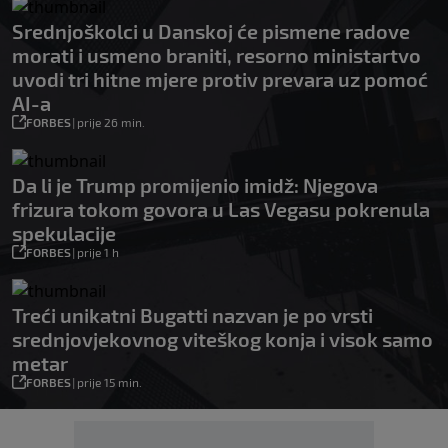
Srednjoškolci u Danskoj će pismene radove
morati i usmeno braniti, resorno ministartvo
uvodi tri hitne mjere protiv prevara uz pomoć
AI-a
FORBES
|
prije 26 min.
Da li je Trump promijenio imidž: Njegova
frizura tokom govora u Las Vegasu pokrenula
spekulacije
FORBES
|
prije 1 h
Treći unikatni Bugatti nazvan je po vrsti
srednjovjekovnog viteškog konja i visok samo
metar
FORBES
|
prije 15 min.