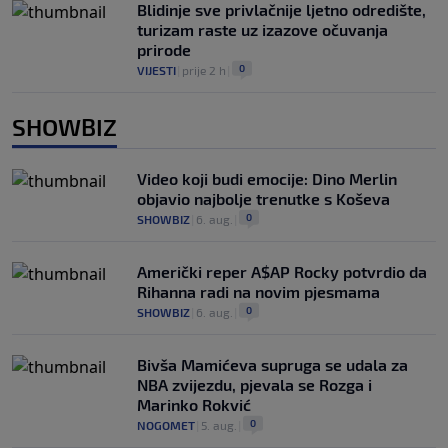
Blidinje sve privlačnije ljetno odredište,
turizam raste uz izazove očuvanja
prirode
0
VIJESTI
|
prije 2 h
|
SHOWBIZ
Video koji budi emocije: Dino Merlin
objavio najbolje trenutke s Koševa
0
SHOWBIZ
|
6. aug.
|
Američki reper A$AP Rocky potvrdio da
Rihanna radi na novim pjesmama
0
SHOWBIZ
|
6. aug.
|
Bivša Mamićeva supruga se udala za
NBA zvijezdu, pjevala se Rozga i
Marinko Rokvić
0
NOGOMET
|
5. aug.
|