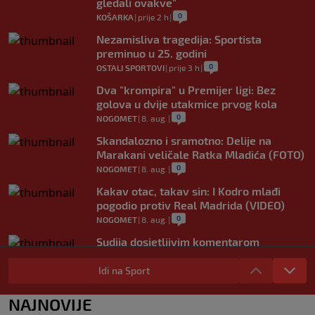
gledali ovakve"
0
KOŠARKA
|
prije 2 h
|
Nezamisliva tragedija: Sportista
preminuo u 25. godini
0
OSTALI SPORTOVI
|
prije 3 h
|
Dva "krompira" u Premijer ligi: Bez
golova u dvije utakmice prvog kola
0
NOGOMET
|
8. aug.
|
Skandalozno i sramotno: Delije na
Marakani veličale Ratka Mladića (FOTO)
0
NOGOMET
|
8. aug.
|
Kakav otac, takav sin: I Kodro mlađi
pogodio protiv Real Madrida (VIDEO)
0
NOGOMET
|
8. aug.
|
Sudija dosjetljivim komentarom
nasmijao publiku nakon žalbe tenisera
(VIDEO)
Idi na Sport
0
TENIS
|
8. aug.
|
NAJNOVIJE
Haos u Irskoj: Navijač utrčao na teren i