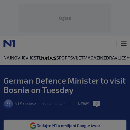
Oglas
NAJNOVIJE
VIJESTI
SPORT
SVIJET
MAGAZIN
ZDRAVLJE
SH
German Defence Minister to visit
Bosnia on Tuesday
0
N1 Sarajevo
NEWS
|
05. feb. 2024. 13:36
|
|
Dodajte N1 u omiljeni Google izvor