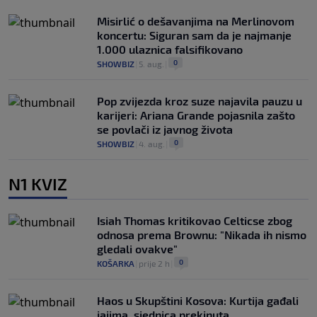
Misirlić o dešavanjima na Merlinovom
koncertu: Siguran sam da je najmanje
1.000 ulaznica falsifikovano
0
SHOWBIZ
|
5. aug.
|
Pop zvijezda kroz suze najavila pauzu u
karijeri: Ariana Grande pojasnila zašto
se povlači iz javnog života
0
SHOWBIZ
|
4. aug.
|
N1 KVIZ
Isiah Thomas kritikovao Celticse zbog
odnosa prema Brownu: "Nikada ih nismo
gledali ovakve"
0
KOŠARKA
|
prije 2 h
|
Haos u Skupštini Kosova: Kurtija gađali
jajima, sjednica prekinuta