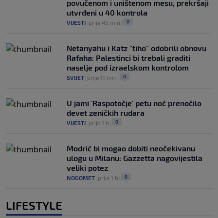
povučenom i uništenom mesu, prekršaji
utvrđeni u 40 kontrola
0
VIJESTI
|
prije 49 min
|
Netanyahu i Katz "tiho" odobrili obnovu
Rafaha: Palestinci bi trebali graditi
naselje pod izraelskom kontrolom
0
SVIJET
|
prije 11 min
|
U jami 'Raspotočje' petu noć prenoćilo
devet zeničkih rudara
0
VIJESTI
|
prije 1 h
|
Modrić bi mogao dobiti neočekivanu
ulogu u Milanu: Gazzetta nagovijestila
veliki potez
0
NOGOMET
|
prije 1 h
|
LIFESTYLE