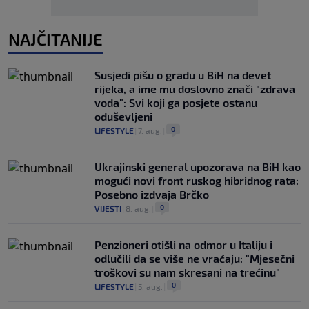
NAJČITANIJE
Susjedi pišu o gradu u BiH na devet
rijeka, a ime mu doslovno znači "zdrava
voda": Svi koji ga posjete ostanu
oduševljeni
0
LIFESTYLE
|
7. aug.
|
Ukrajinski general upozorava na BiH kao
mogući novi front ruskog hibridnog rata:
Posebno izdvaja Brčko
0
VIJESTI
|
8. aug.
|
Penzioneri otišli na odmor u Italiju i
odlučili da se više ne vraćaju: "Mjesečni
troškovi su nam skresani na trećinu"
0
LIFESTYLE
|
5. aug.
|