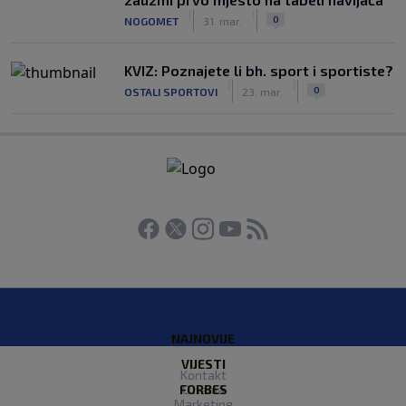
|
|
0
NOGOMET
31. mar.
KVIZ: Poznajete li bh. sport i sportiste?
|
|
0
OSTALI SPORTOVI
23. mar.
NAJNOVIJE
VIJESTI
Kontakt
FORBES
O nama
Marketing