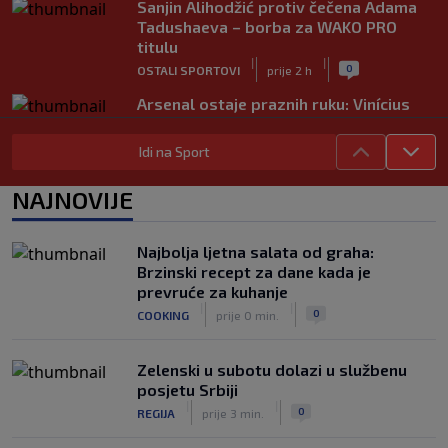
Sanjin Alihodžić protiv čečena Adama
Tadushaeva – borba za WAKO PRO
titulu
|
|
0
OSTALI SPORTOVI
prije 2 h
Arsenal ostaje praznih ruku: Vinícius
Júnior i Real Madrid postigli dogovor
|
|
0
NOGOMET
prije 2 h
Idi na Sport
Slavni klub potresa kriza: Kultni
NAJNOVIJE
stadion u Italiji bit će prazan na
početku sezone, navijači objavili rat
upravi
Najbolja ljetna salata od graha:
|
|
0
NOGOMET
prije 3 h
Brzinski recept za dane kada je
prevruće za kuhanje
Izvinjenje s elementima prijetnje i
|
|
0
COOKING
prije 0 min.
„gomila slabića“ u UEFA-i
|
|
0
NOGOMET
prije 3 h
Zelenski u subotu dolazi u službenu
posjetu Srbiji
|
|
0
REGIJA
prije 3 min.