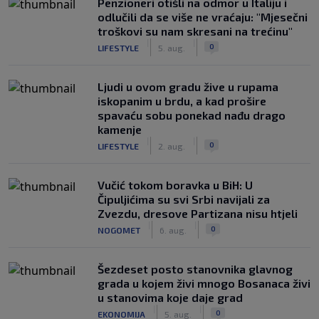
Penzioneri otišli na odmor u Italiju i
odlučili da se više ne vraćaju: "Mjesečni
troškovi su nam skresani na trećinu"
|
|
0
LIFESTYLE
5. aug.
Ljudi u ovom gradu žive u rupama
iskopanim u brdu, a kad prošire
spavaću sobu ponekad nađu drago
kamenje
|
|
0
LIFESTYLE
2. aug.
Vučić tokom boravka u BiH: U
Čipuljićima su svi Srbi navijali za
Zvezdu, dresove Partizana nisu htjeli
|
|
0
NOGOMET
6. aug.
Šezdeset posto stanovnika glavnog
grada u kojem živi mnogo Bosanaca živi
u stanovima koje daje grad
|
|
0
EKONOMIJA
5. aug.