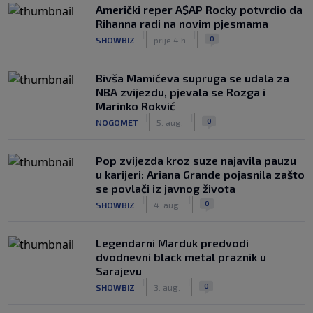
Američki reper A$AP Rocky potvrdio da
Rihanna radi na novim pjesmama
|
|
0
SHOWBIZ
prije 4 h
Bivša Mamićeva supruga se udala za
NBA zvijezdu, pjevala se Rozga i
Marinko Rokvić
|
|
0
NOGOMET
5. aug.
Pop zvijezda kroz suze najavila pauzu
u karijeri: Ariana Grande pojasnila zašto
se povlači iz javnog života
|
|
0
SHOWBIZ
4. aug.
Legendarni Marduk predvodi
dvodnevni black metal praznik u
Sarajevu
|
|
0
SHOWBIZ
3. aug.