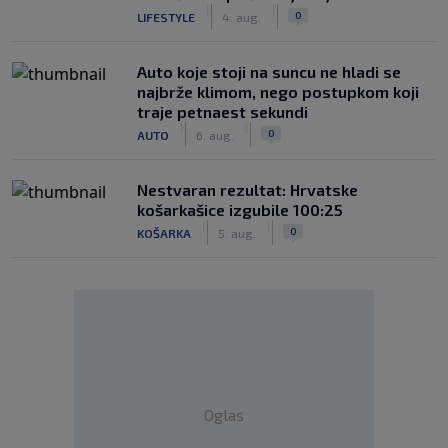
|
|
0
LIFESTYLE
4. aug.
Auto koje stoji na suncu ne hladi se
najbrže klimom, nego postupkom koji
traje petnaest sekundi
|
|
0
AUTO
6. aug.
Nestvaran rezultat: Hrvatske
košarkašice izgubile 100:25
|
|
0
KOŠARKA
5. aug.
Oglas