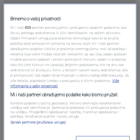
Brinemo o vašoj privatnosti
Mi i naši
603
partneri pohranjujemo i pristupamo osobnim podacima, kao
Pošalji
što su pretraga web stranica ili lični identifikatori, na vašem računaru .
Odabir Prihvatam omogućava praćenje tehnologije kako bi se pružila
podrška dolje prikazanim svrhama na osnovu kojih mi i naši partneri
obrađujemo podatke Ukoliko je praćenje onemogućeno, neki od sadržaja i
reklama koje vidite možda neće biti relevantni za vas. Ovaj odabir postavki
možete ponovno odabrati i pritom promijeniti trenutni odabir ili pristanak
tako što ćete kliknuti na Upravljaj željenim postavkama link na dnu ove
Pošalji komentar
web stranice [ili plutajuću ikonu u donjem lijevom dijelu web stranice, ako
je primjenjivo]. Vaš odabir će se mijenjati u okviru našeg Wеб локација. Za
više detalja, pogledajte Uredbu o postupanju s ličnim podacima.
Više
informacija o vašoj privatnosti
Mi i naši partneri obrađujemo podatke kako bismo pružali:
Koristite podatke o tačnoj geolokaciji. Aktivno skenirajte karakteristike
uređaja radi identifikacije. Spremanje podataka i/ili pristupanje podacima
na uređaju. Prilagođeno oglašavanje i sadržaj, mjerenje oglašavanja i
sadržaja, istraživanje publike i razvoj usluga.
Spisak partnera (pružalaca usluga)
Oglas