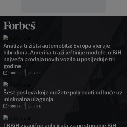
Analiza tržišta automobila: Evropa vjeruje
hibridima, Amerika traži jeftinije modele, u BiH
najveća prodaja novih vozila u posljednje tri
godine
|
FORBES
prije 1 h
Šest poslova koje možete pokrenuti od kuće uz
minimalna ulaganja
|
FORBES
prije 5 h
CBBiH zvanično aplicirala za pristupanje BiH