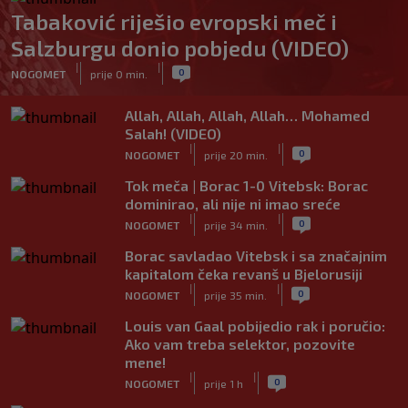
Tabaković riješio evropski meč i
Salzburgu donio pobjedu (VIDEO)
|
|
0
NOGOMET
prije 0 min.
Allah, Allah, Allah, Allah… Mohamed
Salah! (VIDEO)
|
|
0
NOGOMET
prije 20 min.
Tok meča | Borac 1-0 Vitebsk: Borac
dominirao, ali nije ni imao sreće
|
|
0
NOGOMET
prije 34 min.
Borac savladao Vitebsk i sa značajnim
kapitalom čeka revanš u Bjelorusiji
|
|
0
NOGOMET
prije 35 min.
Louis van Gaal pobijedio rak i poručio:
Ako vam treba selektor, pozovite
mene!
|
|
0
NOGOMET
prije 1 h