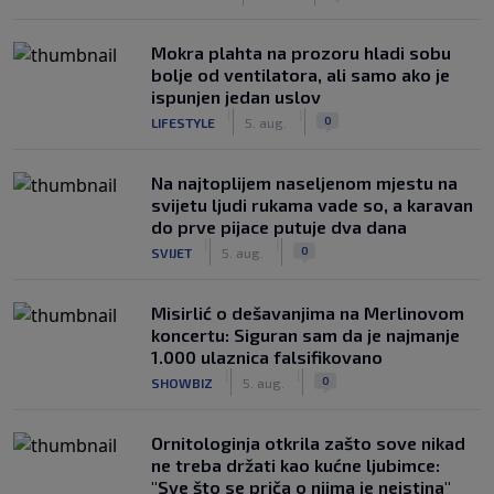
Mokra plahta na prozoru hladi sobu
bolje od ventilatora, ali samo ako je
ispunjen jedan uslov
|
|
0
LIFESTYLE
5. aug.
Na najtoplijem naseljenom mjestu na
svijetu ljudi rukama vade so, a karavan
do prve pijace putuje dva dana
|
|
0
SVIJET
5. aug.
Misirlić o dešavanjima na Merlinovom
koncertu: Siguran sam da je najmanje
1.000 ulaznica falsifikovano
|
|
0
SHOWBIZ
5. aug.
Ornitologinja otkrila zašto sove nikad
ne treba držati kao kućne ljubimce:
"Sve što se priča o njima je neistina"