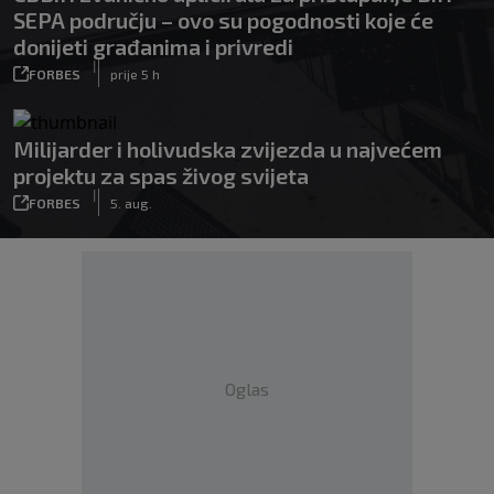
SEPA području – ovo su pogodnosti koje će
donijeti građanima i privredi
|
FORBES
prije 5 h
Milijarder i holivudska zvijezda u najvećem
projektu za spas živog svijeta
|
FORBES
5. aug.
Oglas