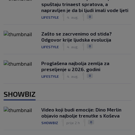
spuštaju trinaest spratova, a
napravljen je da bi ljudi imali vode ljeti
|
|
0
LIFESTYLE
4. aug.
Zašto se zacrvenimo od stida?
Odgovor krije ljudska evolucija
|
|
0
LIFESTYLE
4. aug.
Proglašena najbolja zemlja za
preseljenje u 2026. godini
|
|
0
LIFESTYLE
4. aug.
SHOWBIZ
Video koji budi emocije: Dino Merlin
objavio najbolje trenutke s Koševa
|
|
0
SHOWBIZ
prije 2 h