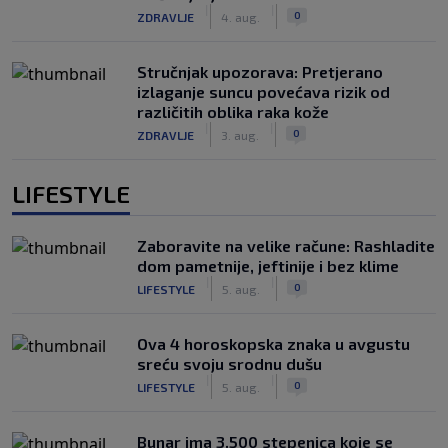
|
|
0
ZDRAVLJE
4. aug.
Stručnjak upozorava: Pretjerano
izlaganje suncu povećava rizik od
različitih oblika raka kože
|
|
0
ZDRAVLJE
3. aug.
LIFESTYLE
Zaboravite na velike račune: Rashladite
dom pametnije, jeftinije i bez klime
|
|
0
LIFESTYLE
5. aug.
Ova 4 horoskopska znaka u avgustu
sreću svoju srodnu dušu
|
|
0
LIFESTYLE
5. aug.
Bunar imа 3.500 stepenica koje se