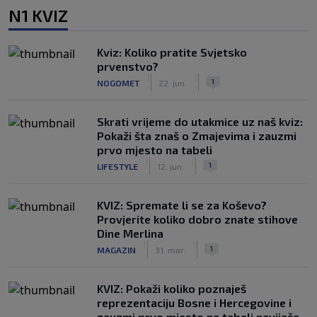
N1 KVIZ
Kviz: Koliko pratite Svjetsko
prvenstvo?
|
|
1
NOGOMET
22. jun.
Skrati vrijeme do utakmice uz naš kviz:
Pokaži šta znaš o Zmajevima i zauzmi
prvo mjesto na tabeli
|
|
1
LIFESTYLE
12. jun.
KVIZ: Spremate li se za Koševo?
Provjerite koliko dobro znate stihove
Dine Merlina
|
|
1
MAGAZIN
31. mar.
KVIZ: Pokaži koliko poznaješ
reprezentaciju Bosne i Hercegovine i
zauzmi prvo mjesto na tabeli navijača