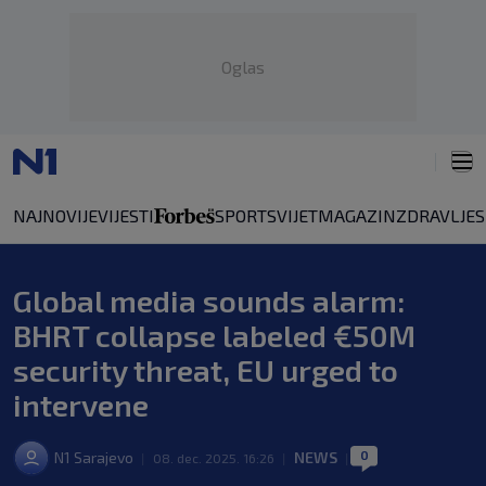
Oglas
NAJNOVIJE
VIJESTI
SPORT
SVIJET
MAGAZIN
ZDRAVLJE
Global media sounds alarm:
BHRT collapse labeled €50M
security threat, EU urged to
intervene
0
N1 Sarajevo
NEWS
|
08. dec. 2025. 16:26
|
|