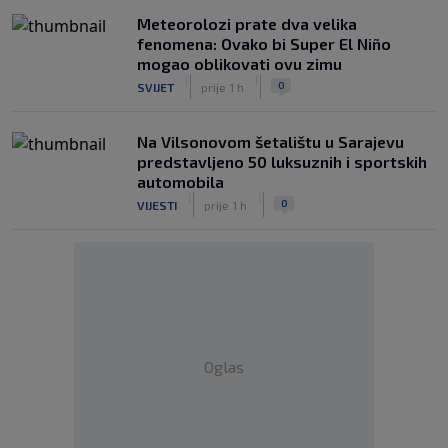
Meteorolozi prate dva velika
fenomena: Ovako bi Super El Niño
mogao oblikovati ovu zimu
|
|
0
SVIJET
prije 1 h
Na Vilsonovom šetalištu u Sarajevu
predstavljeno 50 luksuznih i sportskih
automobila
|
|
0
VIJESTI
prije 1 h
Oglas