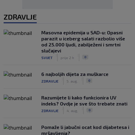
ZDRAVLJE
Masovna epidemija u SAD-u: Opasni
parazit u iceberg salati razbolio više
od 25.000 ljudi, zabilježeni i smrtni
slučajevi
|
|
0
SVIJET
prije 2 h
6 najboljih dijeta za muškarce
|
|
0
ZDRAVLJE
5. aug.
Razumijete li kako funkcionira UV
indeks? Ovdje je sve što trebate znati
|
|
0
ZDRAVLJE
4. aug.
Pomaže li jabučni ocat kod dijabetesa i
mršavljenja?