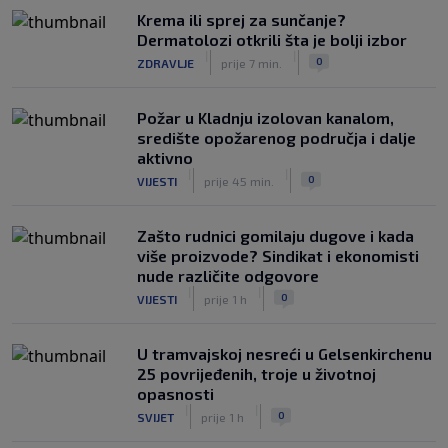
Krema ili sprej za sunčanje?
Dermatolozi otkrili šta je bolji izbor
|
|
0
ZDRAVLJE
prije 7 min.
Požar u Kladnju izolovan kanalom,
središte opožarenog područja i dalje
aktivno
|
|
0
VIJESTI
prije 45 min.
Zašto rudnici gomilaju dugove i kada
više proizvode? Sindikat i ekonomisti
nude različite odgovore
|
|
0
VIJESTI
prije 1 h
U tramvajskoj nesreći u Gelsenkirchenu
25 povrijeđenih, troje u životnoj
opasnosti
|
|
0
SVIJET
prije 1 h