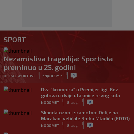
SPORT
Nezamisliva tragedija: Sportista
preminuo u 25. godini
|
|
0
OSTALI SPORTOVI
prije 42 min
Dva "krompira" u Premijer ligi: Bez
golova u dvije utakmice prvog kola
|
|
0
NOGOMET
8. aug.
Skandalozno i sramotno: Delije na
Marakani veličale Ratka Mladića (FOTO)
|
|
0
NOGOMET
8. aug.