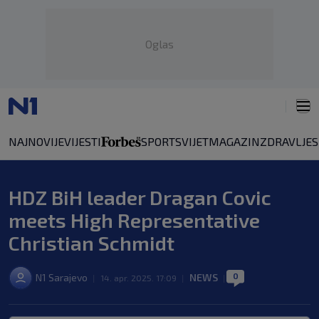
Oglas
NAJNOVIJE
VIJESTI
SPORT
SVIJET
MAGAZIN
ZDRAVLJE
HDZ BiH leader Dragan Covic
meets High Representative
Christian Schmidt
0
N1 Sarajevo
NEWS
|
14. apr. 2025. 17:09
|
|