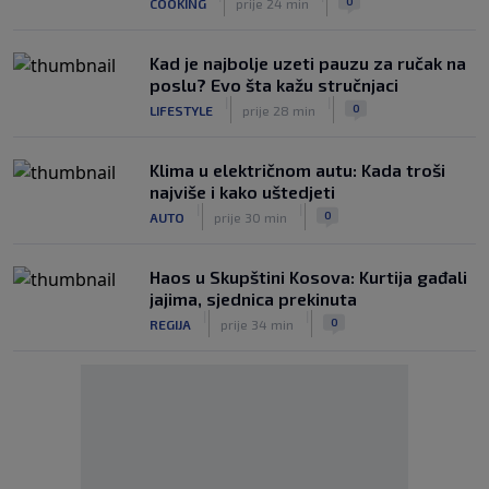
0
COOKING
prije 24 min
Kad je najbolje uzeti pauzu za ručak na
poslu? Evo šta kažu stručnjaci
|
|
0
LIFESTYLE
prije 28 min
Klima u električnom autu: Kada troši
najviše i kako uštedjeti
|
|
0
AUTO
prije 30 min
Haos u Skupštini Kosova: Kurtija gađali
jajima, sjednica prekinuta
|
|
0
REGIJA
prije 34 min