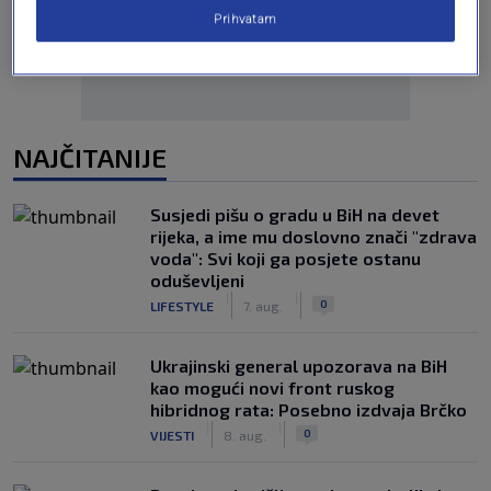
Prihvatam
NAJČITANIJE
Susjedi pišu o gradu u BiH na devet
rijeka, a ime mu doslovno znači "zdrava
voda": Svi koji ga posjete ostanu
oduševljeni
|
|
0
LIFESTYLE
7. aug.
Ukrajinski general upozorava na BiH
kao mogući novi front ruskog
hibridnog rata: Posebno izdvaja Brčko
|
|
0
VIJESTI
8. aug.