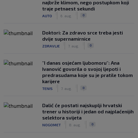
najbrže klimom, nego postupkom koji
traje petnaest sekundi
|
|
0
AUTO
6. aug.
Doktori: Za zdravo srce treba jesti
dvije supernamirnice
|
|
0
ZDRAVLJE
7. aug.
"I danas osjećam ljubomoru": Ana
Ivanović govorila o svojoj ljepoti i
predrasudama koje su je pratile tokom
karijere
|
|
0
TENIS
7. aug.
Dalić će postati najskuplji hrvatski
trener u historiji i jedan od najplaćenijih
selektora svijeta
|
|
0
NOGOMET
8. aug.