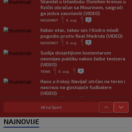
Skandal u Istanbulu: Osimhen krenuo u
fizički obračun sa Mourinom, saigrači
ga jedva zaustavili (VIDEO)
|
|
0
NOGOMET
8. aug.
Kakav otac, takav sin: I Kodro mlađi
pogodio protiv Real Madrida (VIDEO)
|
|
0
NOGOMET
8. aug.
Sudija dosjetljivim komentarom
nasmijao publiku nakon žalbe tenisera
(VIDEO)
|
|
0
TENIS
8. aug.
Haos u Irskoj: Navijač utrčao na teren i
nasrnuo na gostujuće fudbalere
(VIDEO)
|
|
0
NOGOMET
8. aug.
Idi na Sport
Rivalstvo je ostalo po strani: Real
Madrid se oglasio nakon teškog
NAJNOVIJE
gubitka Lionela Messija
|
|
0
NOGOMET
8. aug.