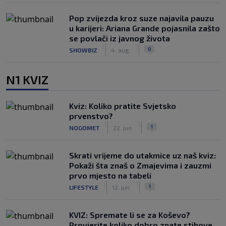
Pop zvijezda kroz suze najavila pauzu
u karijeri: Ariana Grande pojasnila zašto
se povlači iz javnog života
|
|
0
SHOWBIZ
4. aug.
N1 KVIZ
Kviz: Koliko pratite Svjetsko
prvenstvo?
|
|
1
NOGOMET
22. jun.
Skrati vrijeme do utakmice uz naš kviz:
Pokaži šta znaš o Zmajevima i zauzmi
prvo mjesto na tabeli
|
|
1
LIFESTYLE
12. jun.
KVIZ: Spremate li se za Koševo?
Provjerite koliko dobro znate stihove