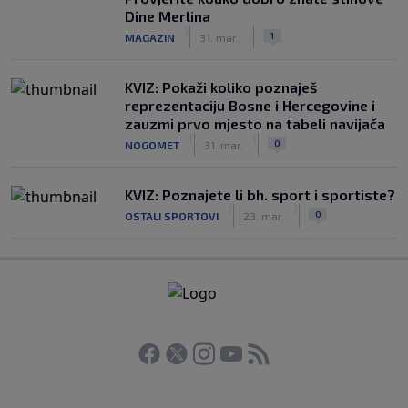
Dine Merlina
|
|
1
MAGAZIN
31. mar.
KVIZ: Pokaži koliko poznaješ
reprezentaciju Bosne i Hercegovine i
zauzmi prvo mjesto na tabeli navijača
|
|
0
NOGOMET
31. mar.
KVIZ: Poznajete li bh. sport i sportiste?
|
|
0
OSTALI SPORTOVI
23. mar.