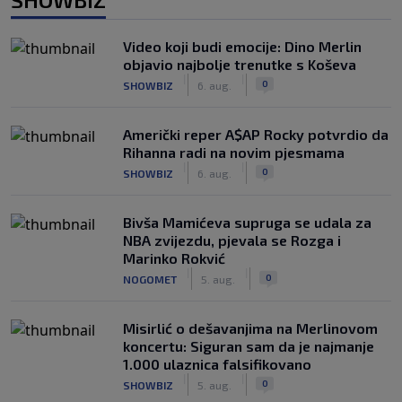
Video koji budi emocije: Dino Merlin
objavio najbolje trenutke s Koševa
|
|
0
SHOWBIZ
6. aug.
Američki reper A$AP Rocky potvrdio da
Rihanna radi na novim pjesmama
|
|
0
SHOWBIZ
6. aug.
Bivša Mamićeva supruga se udala za
NBA zvijezdu, pjevala se Rozga i
Marinko Rokvić
|
|
0
NOGOMET
5. aug.
Misirlić o dešavanjima na Merlinovom
koncertu: Siguran sam da je najmanje
1.000 ulaznica falsifikovano
|
|
0
SHOWBIZ
5. aug.