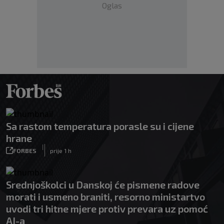
Oglas
Sa rastom temperatura porasle su i cijene
hrane
|
FORBES
prije 1 h
Srednjoškolci u Danskoj će pismene radove
morati i usmeno braniti, resorno ministartvo
uvodi tri hitne mjere protiv prevara uz pomoć
AI-a