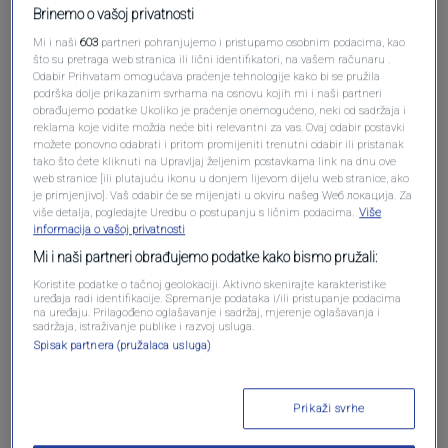
Brinemo o vašoj privatnosti
Mi i naši
603
partneri pohranjujemo i pristupamo osobnim podacima, kao
što su pretraga web stranica ili lični identifikatori, na vašem računaru .
Odabir Prihvatam omogućava praćenje tehnologije kako bi se pružila
podrška dolje prikazanim svrhama na osnovu kojih mi i naši partneri
obrađujemo podatke Ukoliko je praćenje onemogućeno, neki od sadržaja i
reklama koje vidite možda neće biti relevantni za vas. Ovaj odabir postavki
možete ponovno odabrati i pritom promijeniti trenutni odabir ili pristanak
tako što ćete kliknuti na Upravljaj željenim postavkama link na dnu ove
web stranice [ili plutajuću ikonu u donjem lijevom dijelu web stranice, ako
Oglas
je primjenjivo]. Vaš odabir će se mijenjati u okviru našeg Wеб локација. Za
više detalja, pogledajte Uredbu o postupanju s ličnim podacima.
Više
informacija o vašoj privatnosti
Mi i naši partneri obrađujemo podatke kako bismo pružali:
Koristite podatke o tačnoj geolokaciji. Aktivno skenirajte karakteristike
uređaja radi identifikacije. Spremanje podataka i/ili pristupanje podacima
na uređaju. Prilagođeno oglašavanje i sadržaj, mjerenje oglašavanja i
sadržaja, istraživanje publike i razvoj usluga.
Spisak partnera (pružalaca usluga)
Prikaži svrhe
Oglas