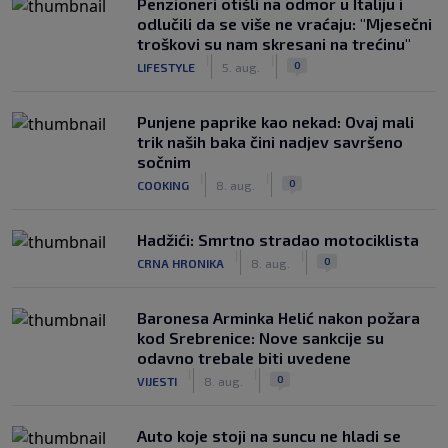
Penzioneri otišli na odmor u Italiju i
odlučili da se više ne vraćaju: "Mjesečni
troškovi su nam skresani na trećinu"
|
|
0
LIFESTYLE
5. aug.
Punjene paprike kao nekad: Ovaj mali
trik naših baka čini nadjev savršeno
sočnim
|
|
0
COOKING
8. aug.
Hadžići: Smrtno stradao motociklista
|
|
0
CRNA HRONIKA
8. aug.
Baronesa Arminka Helić nakon požara
kod Srebrenice: Nove sankcije su
odavno trebale biti uvedene
|
|
0
VIJESTI
8. aug.
Auto koje stoji na suncu ne hladi se