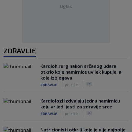
Oglas
ZDRAVLJE
Kardiohirurg nakon srčanog udara
otkrio koje namirnice uvijek kupuje, a
koje izbjegava
|
|
0
ZDRAVLJE
prije 2 h
Kardiolozi izdvajaju jednu namirnicu
koju vrijedi jesti za zdravije srce
|
|
0
ZDRAVLJE
prije 5 h
Nutricionisti otkrili koje je ulje najbolje