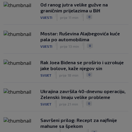
Od ranog jutra velike gužve na
WNBA igračice odgovorile Kanteru
graničnim prijelazima u BiH
nakon provokacije: "Nećemo biti
|
|
0
VIJESTI
prije 11 min
politički pijuni"
|
|
0
KOŠARKA
8. aug.
Mostar: Ruševina Alajbegovića kuće
pala po automobilima
|
|
0
VIJESTI
prije 13 min
Rak Joea Bidena se proširio i uzrokuje
jake bolove, kaže njegov sin
|
|
0
SVIJET
prije 18 min
Ukrajina završila 40-dnevnu operaciju,
Zelenski: Imaju velike probleme
|
|
0
SVIJET
prije 21 min
Savršeni prilog: Recept za najfinije
mahune sa špekom
|
|