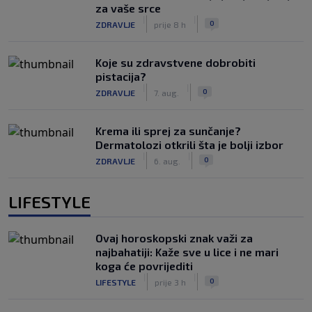
za vaše srce
|
|
0
ZDRAVLJE
prije 8 h
Koje su zdravstvene dobrobiti
pistacija?
|
|
0
ZDRAVLJE
7. aug.
Krema ili sprej za sunčanje?
Dermatolozi otkrili šta je bolji izbor
|
|
0
ZDRAVLJE
6. aug.
LIFESTYLE
Ovaj horoskopski znak važi za
najbahatiji: Kaže sve u lice i ne mari
koga će povrijediti
|
|
0
LIFESTYLE
prije 3 h