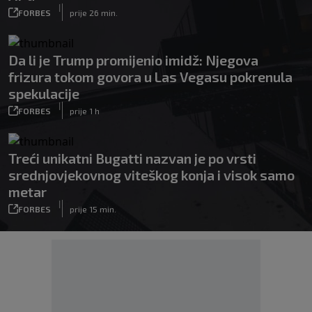
|
FORBES
prije 26 min.
Da li je Trump promijenio imidž: Njegova
frizura tokom govora u Las Vegasu pokrenula
spekulacije
|
FORBES
prije 1 h
Treći unikatni Bugatti nazvan je po vrsti
srednjovjekovnog viteškog konja i visok samo
metar
|
FORBES
prije 15 min.