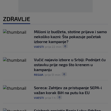
ZDRAVLJE
Milioni iz budžeta, stotine prijava i samo
nekoliko kazni: Šta pokazuje početak
izborne kampanje?
0
VIJESTI
|
prije 22 min
|
Vučić najavio izbore u Srbiji: Podnijet ću
ostavku prije nego što krenem u
kampanju
0
REGIJA
|
prije 51 min
|
Soreca: Zahtjev za pristupanje SEPA-i
važan korak BiH na putu ka EU
0
VIJESTI
|
prije 1 h
|
Crishock posjetio Banja Luku: Održao