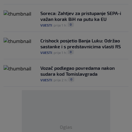
Soreca: Zahtjev za pristupanje SEPA-i
važan korak BiH na putu ka EU
0
VIJESTI
|
prije 1 h
|
Crishock posjetio Banja Luku: Održao
sastanke i s predstavnicima vlasti RS
0
VIJESTI
|
prije 1 h
|
Vozač podlegao povredama nakon
sudara kod Tomislavgrada
0
VIJESTI
|
prije 2 h
|
Oglas