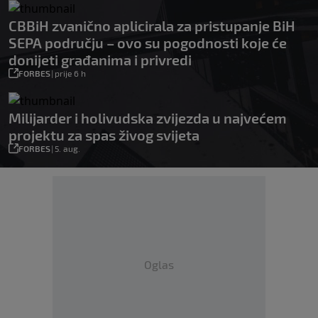
CBBiH zvanično aplicirala za pristupanje BiH
SEPA području – ovo su pogodnosti koje će
donijeti građanima i privredi
FORBES
|
prije 6 h
Milijarder i holivudska zvijezda u najvećem
projektu za spas živog svijeta
FORBES
|
5. aug.
Oglas