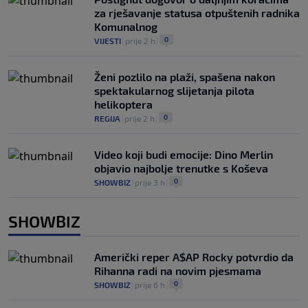
za rješavanje statusa otpuštenih radnika
Komunalnog
0
VIJESTI
|
prije 2 h
|
Ženi pozlilo na plaži, spašena nakon
spektakularnog slijetanja pilota
helikoptera
0
REGIJA
|
prije 2 h
|
Video koji budi emocije: Dino Merlin
objavio najbolje trenutke s Koševa
0
SHOWBIZ
|
prije 3 h
|
SHOWBIZ
Američki reper A$AP Rocky potvrdio da
Rihanna radi na novim pjesmama
0
SHOWBIZ
|
prije 6 h
|