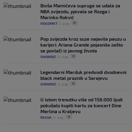
Bivša Mamićeva supruga se udala za
NBA zvijezdu, pjevala se Rozga i
Marinko Rokvić
0
NOGOMET
|
5. aug.
|
Pop zvijezda kroz suze najavila pauzu u
karijeri: Ariana Grande pojasnila zašto
se povlači iz javnog života
0
SHOWBIZ
|
4. aug.
|
Legendarni Marduk predvodi dvodnevni
black metal praznik u Sarajevu
0
SHOWBIZ
|
3. aug.
|
U istom trenutku više od 158.000 ljudi
pokušalo kupiti kartu za koncert Dine
Merlina u Kraljevu
0
REGIJA
|
3. aug.
|