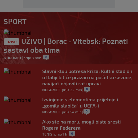
SPORT
UŽIVO | Borac - Vitebsk: Poznati
UŽIVO
sastavi oba tima
0
NOGOMET
|
prije 3 min
|
Slavni klub potresa kriza: Kultni stadion
u Italiji bit će prazan na početku sezone,
navijači objavili rat upravi
0
NOGOMET
|
prije 22 min
|
Izvinjenje s elementima prijetnje i
„gomila slabića“ u UEFA-i
0
NOGOMET
|
prije 54 min
|
Ako ste na moru, mogli biste sresti
Rogera Federera
0
TENIS
|
prije 1 h
|