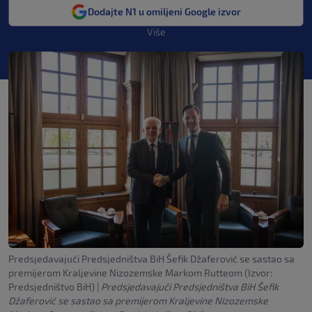
Dodajte N1 u omiljeni Google izvor
Više
Predsjedavajući Predsjedništva BiH Šefik Džaferović se sastao sa
premijerom Kraljevine Nizozemske Markom Rutteom (Izvor:
Predsjedništvo BiH)
|
Predsjedavajući Predsjedništva BiH Šefik
Džaferović se sastao sa premijerom Kraljevine Nizozemske