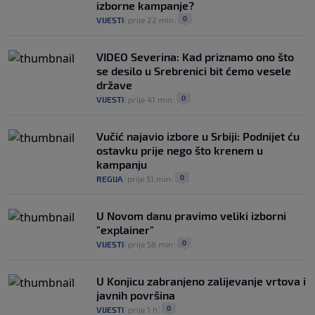
izborne kampanje?
0
VIJESTI
|
prije 22 min
|
VIDEO Severina: Kad priznamo ono što
se desilo u Srebrenici bit ćemo vesele
države
0
VIJESTI
|
prije 41 min
|
Vučić najavio izbore u Srbiji: Podnijet ću
ostavku prije nego što krenem u
kampanju
0
REGIJA
|
prije 51 min
|
U Novom danu pravimo veliki izborni
"explainer"
0
VIJESTI
|
prije 58 min
|
U Konjicu zabranjeno zalijevanje vrtova i
javnih površina
0
VIJESTI
|
prije 1 h
|