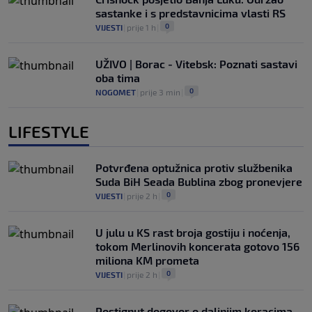
sastanke i s predstavnicima vlasti RS
0
VIJESTI
|
prije 1 h
|
UŽIVO | Borac - Vitebsk: Poznati sastavi
oba tima
0
NOGOMET
|
prije 3 min
|
LIFESTYLE
Potvrđena optužnica protiv službenika
Suda BiH Seada Bublina zbog pronevjere
0
VIJESTI
|
prije 2 h
|
U julu u KS rast broja gostiju i noćenja,
tokom Merlinovih koncerata gotovo 156
miliona KM prometa
0
VIJESTI
|
prije 2 h
|
Postignut dogovor o daljnjim koracima