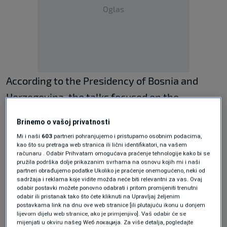
Oglas
According to the Presidency of Bosnia and
Herzegovina, the talks focused on the
processes of jeopardising of the Dayton Peace
Brinemo o vašoj privatnosti
Agreement and 27 years of its implementation
Mi i naši
603
partneri pohranjujemo i pristupamo osobnim podacima,
through the disputing of the state institutions
kao što su pretraga web stranica ili lični identifikatori, na vašem
računaru . Odabir Prihvatam omogućava praćenje tehnologije kako bi se
of Bosnia and Herzegovina and their
pružila podrška dolje prikazanim svrhama na osnovu kojih mi i naši
partneri obrađujemo podatke Ukoliko je praćenje onemogućeno, neki od
competencies. It was emphasised that such
sadržaja i reklama koje vidite možda neće biti relevantni za vas. Ovaj
odabir postavki možete ponovno odabrati i pritom promijeniti trenutni
processed will not be tolerated and will be
odabir ili pristanak tako što ćete kliknuti na Upravljaj željenim
postavkama link na dnu ove web stranice [ili plutajuću ikonu u donjem
stopped, including through restrictive
lijevom dijelu web stranice, ako je primjenjivo]. Vaš odabir će se
mijenjati u okviru našeg Wеб локација. Za više detalja, pogledajte
measures.