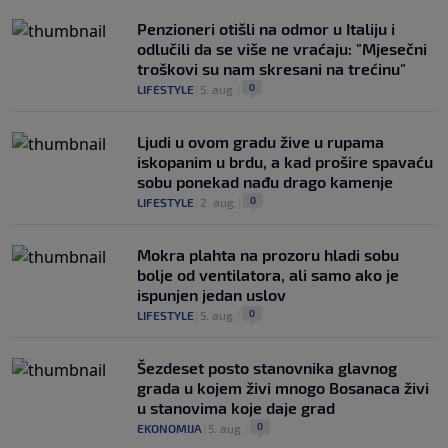
Penzioneri otišli na odmor u Italiju i
odlučili da se više ne vraćaju: "Mjesečni
troškovi su nam skresani na trećinu"
0
LIFESTYLE
|
5. aug.
|
Ljudi u ovom gradu žive u rupama
iskopanim u brdu, a kad prošire spavaću
sobu ponekad nađu drago kamenje
0
LIFESTYLE
|
2. aug.
|
Mokra plahta na prozoru hladi sobu
bolje od ventilatora, ali samo ako je
ispunjen jedan uslov
0
LIFESTYLE
|
5. aug.
|
Šezdeset posto stanovnika glavnog
grada u kojem živi mnogo Bosanaca živi
u stanovima koje daje grad
0
EKONOMIJA
|
5. aug.
|