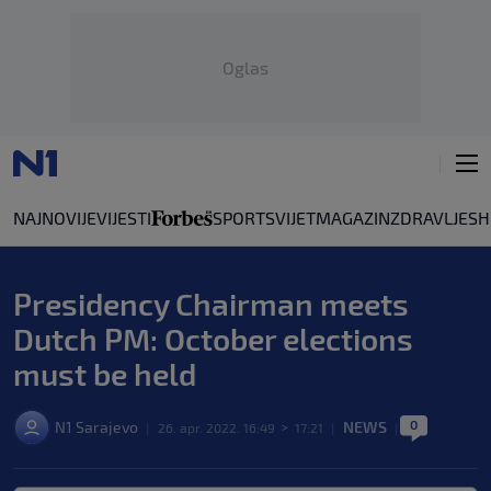
Oglas
NAJNOVIJE
VIJESTI
SPORT
SVIJET
MAGAZIN
ZDRAVLJE
SH
Presidency Chairman meets
Dutch PM: October elections
must be held
0
N1 Sarajevo
NEWS
|
26. apr. 2022. 16:49
>
17:21
|
|