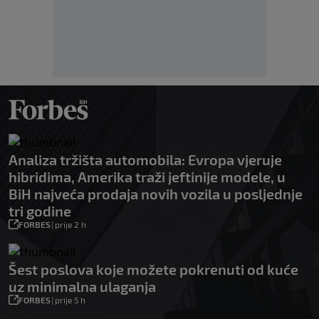
Analiza tržišta automobila: Evropa vjeruje
hibridima, Amerika traži jeftinije modele, u
BiH najveća prodaja novih vozila u posljednje
tri godine
FORBES
|
prije 2 h
Šest poslova koje možete pokrenuti od kuće
uz minimalna ulaganja
FORBES
|
prije 5 h