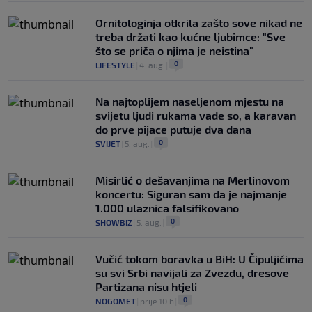
Ornitologinja otkrila zašto sove nikad ne
treba držati kao kućne ljubimce: "Sve
što se priča o njima je neistina"
0
LIFESTYLE
|
4. aug.
|
Na najtoplijem naseljenom mjestu na
svijetu ljudi rukama vade so, a karavan
do prve pijace putuje dva dana
0
SVIJET
|
5. aug.
|
Misirlić o dešavanjima na Merlinovom
koncertu: Siguran sam da je najmanje
1.000 ulaznica falsifikovano
0
SHOWBIZ
|
5. aug.
|
Vučić tokom boravka u BiH: U Čipuljićima
su svi Srbi navijali za Zvezdu, dresove
Partizana nisu htjeli
0
NOGOMET
|
prije 10 h
|