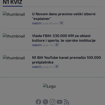
N1 KVIZ
U Novom danu pravimo veliki izborni
"explainer"
0
VIJESTI
|
prije 58 min
|
Vlada FBiH: 530.000 KM za oblast
kulture i sporta, te vjerske institucije
0
VIJESTI
|
prije 3 h
|
N1 BiH YouTube kanal premašio 100.000
pretplatnika
0
VIJESTI
|
prije 6 h
|