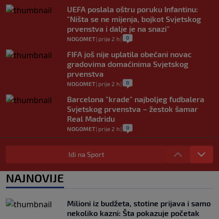
UEFA poslala oštru poruku Infantinu:
"Ništa se ne mijenja, bojkot Svjetskog
prvenstva i dalje je na snazi"
0
NOGOMET
|
prije 2 h
|
FIFA još nije uplatila obećani novac
gradovima domaćinima Svjetskog
prvenstva
0
NOGOMET
|
prije 2 h
|
Barcelona "krade" najboljeg fudbalera
Svjetskog prvenstva – žestok šamar
Real Madridu
0
NOGOMET
|
prije 2 h
|
Bio je najbolji igrač Svjetskog prvenstva,
bavio se i tenisom, a sada je postao novi
Idi na Sport
selektor Urugvaja
0
NOGOMET
|
prije 2 h
|
NAJNOVIJE
Ubijen David Owori (27), jedan od
najboljih fudbalera Ugande
Milioni iz budžeta, stotine prijava i samo
0
NOGOMET
|
prije 2 h
|
nekoliko kazni: Šta pokazuje početak