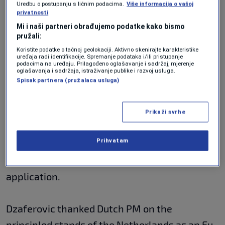
Uredbu o postupanju s ličnim podacima.
Više informacija o vašoj
privatnosti
Mi i naši partneri obrađujemo podatke kako bismo
The two officials also discussed the blockade
pružali:
of the state institutions and stressed the
Koristite podatke o tačnoj geolokaciji. Aktivno skenirajte karakteristike
uređaja radi identifikacije. Spremanje podataka i/ili pristupanje
necessity of returning to regular work and
podacima na uređaju. Prilagođeno oglašavanje i sadržaj, mjerenje
oglašavanja i sadržaja, istraživanje publike i razvoj usluga.
decision making in full capacity in order to
Spisak partnera (pružalaca usluga)
secure stability and for Bosnia and
Herzegovina to achieve accelerated progress
Prikaži svrhe
on its European path through reform laws that
Prihvatam
are in line with the European Commission's
Opinion on the country's membership
application.
Dzaferovic thanked Dutch PM on the
principled stands of the Netherlands as an Eu