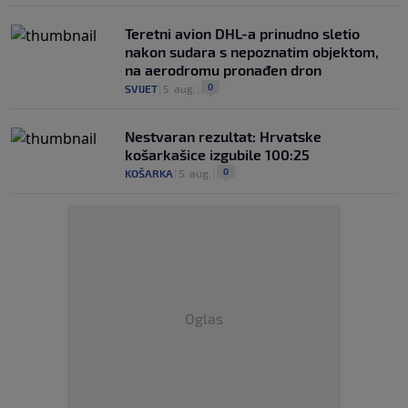
Teretni avion DHL-a prinudno sletio
nakon sudara s nepoznatim objektom,
na aerodromu pronađen dron
0
SVIJET
|
5. aug.
|
Nestvaran rezultat: Hrvatske
košarkašice izgubile 100:25
0
KOŠARKA
|
5. aug.
|
Oglas