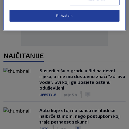
Oglas
Prihvatam
NAJČITANIJE
Susjedi pišu o gradu u BiH na devet
rijeka, a ime mu doslovno znači "zdrava
voda": Svi koji ga posjete ostanu
oduševljeni
|
|
0
LIFESTYLE
prije 5 h
Auto koje stoji na suncu ne hladi se
najbrže klimom, nego postupkom koji
traje petnaest sekundi
|
|
0
AUTO
6. aug.