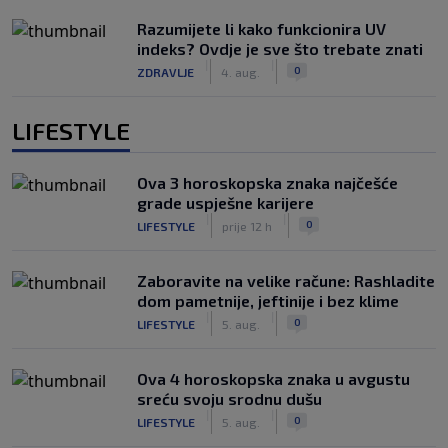
Razumijete li kako funkcionira UV
indeks? Ovdje je sve što trebate znati
|
|
0
ZDRAVLJE
4. aug.
LIFESTYLE
Ova 3 horoskopska znaka najčešće
grade uspješne karijere
|
|
0
LIFESTYLE
prije 12 h
Zaboravite na velike račune: Rashladite
dom pametnije, jeftinije i bez klime
|
|
0
LIFESTYLE
5. aug.
Ova 4 horoskopska znaka u avgustu
sreću svoju srodnu dušu
|
|
0
LIFESTYLE
5. aug.