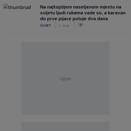
Na najtoplijem naseljenom mjestu na
svijetu ljudi rukama vade so, a karavan
do prve pijace putuje dva dana
|
|
0
SVIJET
5. aug.
Oglas