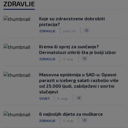
ZDRAVLJE
Koje su zdravstvene dobrobiti
pistacija?
|
|
0
ZDRAVLJE
prije 3 h
Krema ili sprej za sunčanje?
Dermatolozi otkrili šta je bolji izbor
|
|
0
ZDRAVLJE
6. aug.
Masovna epidemija u SAD-u: Opasni
parazit u iceberg salati razbolio više
od 25.000 ljudi, zabilježeni i smrtni
slučajevi
|
|
0
SVIJET
6. aug.
6 najboljih dijeta za muškarce
|
|
0
ZDRAVLJE
5. aug.