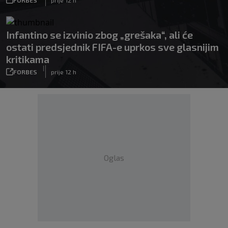
Infantino se izvinio zbog „grešaka“, ali će
ostati predsjednik FIFA-e uprkos sve glasnijim
kritikama
|
FORBES
prije 12 h
Oglas