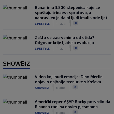
Bunar imа 3.500 stepenica koje se
spuštaju trinaest spratova, a
napravljen je da bi ljudi imali vode ljeti
|
|
0
LIFESTYLE
4. aug.
Zašto se zacrvenimo od stida?
Odgovor krije ljudska evolucija
|
|
0
LIFESTYLE
4. aug.
SHOWBIZ
Video koji budi emocije: Dino Merlin
objavio najbolje trenutke s Koševa
|
|
0
SHOWBIZ
6. aug.
Američki reper A$AP Rocky potvrdio da
Rihanna radi na novim pjesmama
|
|
0
SHOWBIZ
6. aug.