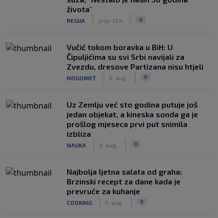
života"
|
|
0
REGIJA
prije 12 h
Vučić tokom boravka u BiH: U
Čipuljićima su svi Srbi navijali za
Zvezdu, dresove Partizana nisu htjeli
|
|
0
NOGOMET
6. aug.
Uz Zemlju već sto godina putuje još
jedan objekat, a kineska sonda ga je
prošlog mjeseca prvi put snimila
izbliza
|
|
0
NAUKA
6. aug.
Najbolja ljetna salata od graha:
Brzinski recept za dane kada je
prevruće za kuhanje
|
|
0
COOKING
6. aug.