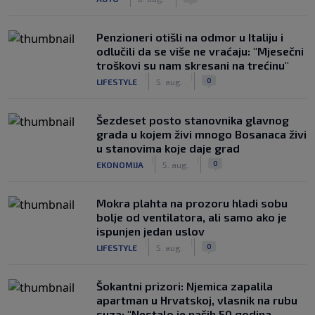
Penzioneri otišli na odmor u Italiju i
odlučili da se više ne vraćaju: "Mjesečni
troškovi su nam skresani na trećinu"
|
|
0
LIFESTYLE
5. aug.
Šezdeset posto stanovnika glavnog
grada u kojem živi mnogo Bosanaca živi
u stanovima koje daje grad
|
|
0
EKONOMIJA
5. aug.
Mokra plahta na prozoru hladi sobu
bolje od ventilatora, ali samo ako je
ispunjen jedan uslov
|
|
0
LIFESTYLE
5. aug.
Šokantni prizori: Njemica zapalila
apartman u Hrvatskoj, vlasnik na rubu
suza; "Nestalo je naših 50 godina