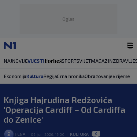
Oglas
NAJNOVIJE
VIJESTI
SPORT
SVIJET
MAGAZIN
ZDRAVLJE
Ekonomija
Kultura
Regija
Crna hronika
Obrazovanje
Vrijeme
Knjiga Hajrudina Redžovića
'Operacija Cardiff – Od Cardiffa
do Zenice'
0
FENA
KULTURA
|
09. jun. 2026. 19:00
|
|