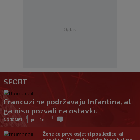
Oglas
SPORT
Francuzi ne podržavaju Infantina, ali
ga nisu pozvali na ostavku
|
|
0
NOGOMET
prije 1 min
Žene će prve osjetiti posljedice, ali
poručuju: Ako treba, neka bude bojkot