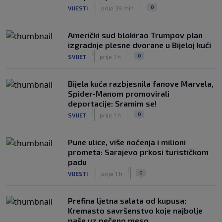
|
|
0
VIJESTI
prije 39 min
Američki sud blokirao Trumpov plan
izgradnje plesne dvorane u Bijeloj kući
|
|
0
SVIJET
prije 1 h
Bijela kuća razbjesnila fanove Marvela,
Spider-Manom promovirali
deportacije: Sramim se!
|
|
0
SVIJET
prije 1 h
Pune ulice, više noćenja i milioni
prometa: Sarajevo prkosi turističkom
padu
|
|
0
VIJESTI
prije 1 h
Prefina ljetna salata od kupusa:
Kremasto savršenstvo koje najbolje
paše uz pečeno meso