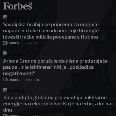
Saudijska Arabija se priprema za moguće
napade na luke i aerodrome koje bi mogle
izvesti iračke milicije povezane s Hutima
|
FORBES
prije 11 h
Ariana Grande poručuje da njena predstojeća
pauza „nije ishitrena“ niti je „posljedica
negativnosti“
|
FORBES
prije 12 h
Kina podigla globalnu proizvodnju nuklearne
energije na rekordni nivo: Ko je na vrhu, a ko na
dnu
|
FORBES
prije 12 h