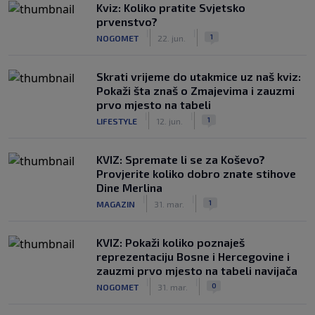
Kviz: Koliko pratite Svjetsko
prvenstvo?
|
|
1
NOGOMET
22. jun.
Skrati vrijeme do utakmice uz naš kviz:
Pokaži šta znaš o Zmajevima i zauzmi
prvo mjesto na tabeli
|
|
1
LIFESTYLE
12. jun.
KVIZ: Spremate li se za Koševo?
Provjerite koliko dobro znate stihove
Dine Merlina
|
|
1
MAGAZIN
31. mar.
KVIZ: Pokaži koliko poznaješ
reprezentaciju Bosne i Hercegovine i
zauzmi prvo mjesto na tabeli navijača
|
|
0
NOGOMET
31. mar.