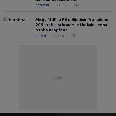
|
|
0
COOKING
prije 1 h
Akcija MUP-a RS u Bijeljini: Pronađeno
206 stabljika konoplje i kokain, jedna
osoba uhapšena
|
|
0
VIJESTI
prije 1 h
Oglas