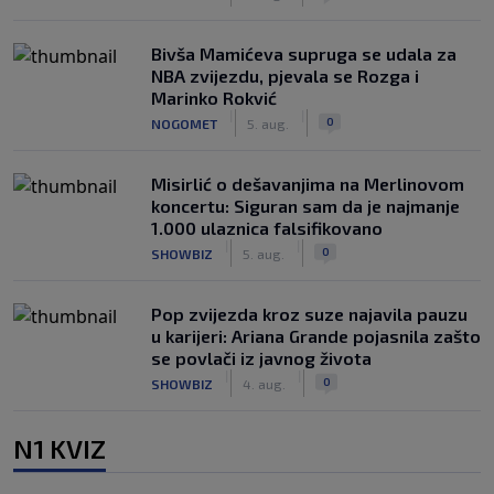
Bivša Mamićeva supruga se udala za
NBA zvijezdu, pjevala se Rozga i
Marinko Rokvić
|
|
0
NOGOMET
5. aug.
Misirlić o dešavanjima na Merlinovom
koncertu: Siguran sam da je najmanje
1.000 ulaznica falsifikovano
|
|
0
SHOWBIZ
5. aug.
Pop zvijezda kroz suze najavila pauzu
u karijeri: Ariana Grande pojasnila zašto
se povlači iz javnog života
|
|
0
SHOWBIZ
4. aug.
N1 KVIZ