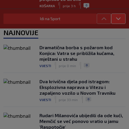
|
|
0
KOŠARKA
prije 3 h
Ivan Toney optužen za napad u noćnom
Idi na Sport
klubu u Londonu
|
|
0
NOGOMET
prije 3 h
NAJNOVIJE
Utakmica Barcelone otkazana zbog
migrantske krize
Dramatična borba s požarom kod
|
|
0
NOGOMET
prije 4 h
Konjica: Vatra se približila kućama,
mještani u strahu
|
|
0
VIJESTI
prije 0 min
Dva krivična djela pod istragom:
Eksplozivna naprava u Vitezu i
zapaljeno vozilo u Novom Travniku
|
|
0
VIJESTI
prije 33 min
Rudari Milanovića ubijedili da ode kući,
Memčić se već ponovo vratio u jamu
'Raspotočje'