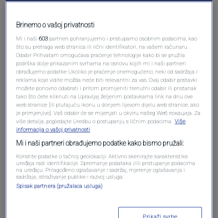
Pošalji komentar
Brinemo o vašoj privatnosti
Mi i naši
603
partneri pohranjujemo i pristupamo osobnim podacima, kao
što su pretraga web stranica ili lični identifikatori, na vašem računaru .
Odabir Prihvatam omogućava praćenje tehnologije kako bi se pružila
podrška dolje prikazanim svrhama na osnovu kojih mi i naši partneri
obrađujemo podatke Ukoliko je praćenje onemogućeno, neki od sadržaja i
reklama koje vidite možda neće biti relevantni za vas. Ovaj odabir postavki
možete ponovno odabrati i pritom promijeniti trenutni odabir ili pristanak
tako što ćete kliknuti na Upravljaj željenim postavkama link na dnu ove
web stranice [ili plutajuću ikonu u donjem lijevom dijelu web stranice, ako
Oglas
je primjenjivo]. Vaš odabir će se mijenjati u okviru našeg Wеб локација. Za
više detalja, pogledajte Uredbu o postupanju s ličnim podacima.
Više
informacija o vašoj privatnosti
Mi i naši partneri obrađujemo podatke kako bismo pružali:
Koristite podatke o tačnoj geolokaciji. Aktivno skenirajte karakteristike
uređaja radi identifikacije. Spremanje podataka i/ili pristupanje podacima
na uređaju. Prilagođeno oglašavanje i sadržaj, mjerenje oglašavanja i
sadržaja, istraživanje publike i razvoj usluga.
Spisak partnera (pružalaca usluga)
Prikaži svrhe