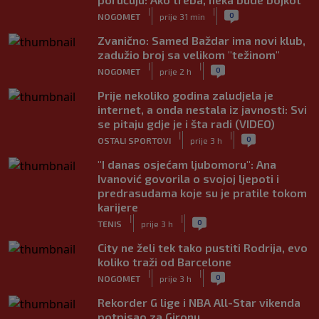
|
|
0
NOGOMET
prije 31 min
Zvanično: Samed Baždar ima novi klub,
zadužio broj sa velikom "težinom"
|
|
0
NOGOMET
prije 2 h
Prije nekoliko godina zaludjela je
internet, a onda nestala iz javnosti: Svi
se pitaju gdje je i šta radi (VIDEO)
|
|
0
OSTALI SPORTOVI
prije 3 h
"I danas osjećam ljubomoru": Ana
Ivanović govorila o svojoj ljepoti i
predrasudama koje su je pratile tokom
karijere
|
|
0
TENIS
prije 3 h
City ne želi tek tako pustiti Rodrija, evo
koliko traži od Barcelone
|
|
0
NOGOMET
prije 3 h
Rekorder G lige i NBA All-Star vikenda
potpisao za Gironu