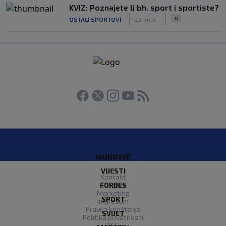
KVIZ: Poznajete li bh. sport i sportiste?
|
|
0
OSTALI SPORTOVI
23. mar.
NAJNOVIJE
VIJESTI
Kontakt
FORBES
O nama
Marketing
SPORT
Impresum
Pravila korištenja
SVIJET
Politika privatnosti
RSS