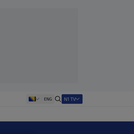
N1 TV
ENG