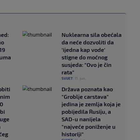
med:
Nuklearna sila obećala
no
da neće dozvoliti da
 19
'ijedna kap vode'
ijuma
stigne do moćnog
susjeda: "Ovo je čin
rata"
SVIJET
|
11. jun.
obiti
Država poznata kao
mnim
"Groblje carstava"
00
jedina je zemlja koja je
bi
pobijedila Rusiju, a
ruge
SAD-u nanijela
a
"najveće poniženje u
ćeg
historiji"
SVIJET
|
11. jun.