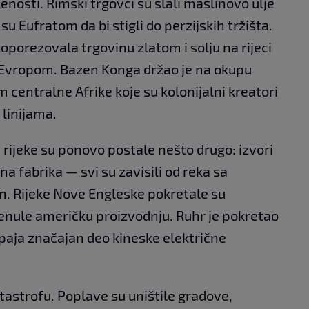
ljenosti. Rimski trgovci su slali maslinovo ulje
su Eufratom da bi stigli do perzijskih tržišta.
oporezovala trgovinu zlatom i solju na rijeci
s Evropom. Bazen Konga držao je na okupu
 centralne Afrike koje su kolonijalni kreatori
 linijama.
a, rijeke su ponovo postale nešto drugo: izvori
na fabrika — svi su zavisili od reka sa
. Rijeke Nove Engleske pokretale su
renule američku proizvodnju. Ruhr je pokretao
paja značajan deo kineske električne
tastrofu. Poplave su uništile gradove,