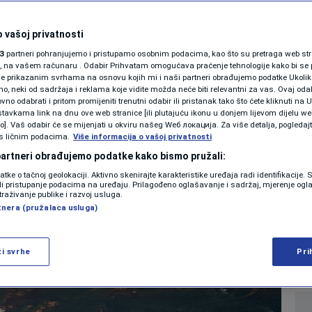
SHOWBIZ
oblikovale ljudsku
KOLUMNE
 vašoj privatnosti
3
partneri pohranjujemo i pristupamo osobnim podacima, kao što su pretraga web stran
dna od njih presijeca
ori, na vašem računaru . Odabir Prihvatam omogućava praćenje tehnologije kako bi se 
je prikazanim svrhama na osnovu kojih mi i naši partneri obrađujemo podatke Ukoliko
 neki od sadržaja i reklama koje vidite možda neće biti relevantni za vas. Ovaj odab
PODCAST
no odabrati i pritom promijeniti trenutni odabir ili pristanak tako što ćete kliknuti na U
tavkama link na dnu ove web stranice [ili plutajuću ikonu u donjem lijevom dijelu we
N1 SPECIJAL
vo]. Vaš odabir će se mijenjati u okviru našeg Wеб локација. Za više detalja, pogledaj
s ličnim podacima.
Više informacija o vašoj privatnosti
0
 2026. 09:31
KULTURA
komentara
|
|
FENOMENI
 partneri obrađujemo podatke kako bismo pružali:
datke o tačnoj geolokaciji. Aktivno skenirajte karakteristike uređaja radi identifikacije.
NEISTRAŽENO
ili pristupanje podacima na uređaju. Prilagođeno oglašavanje i sadržaj, mjerenje ogl
Više
traživanje publike i razvoj usluga.
tnera (pružalaca usluga)
VIRALNO
FOTO
ži svrhe
Pri
PROMO
VIDEO