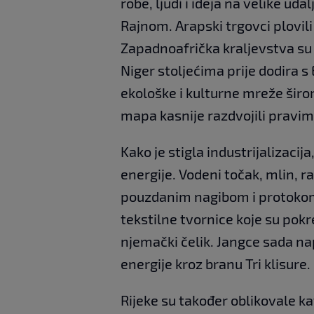
robe, ljudi i ideja na velike uda
Rajnom. Arapski trgovci plovili 
Zapadnoafrička kraljevstva su 
Niger stoljećima prije dodira 
ekološke i kulturne mreže širom
mapa kasnije razdvojili pravim
Kako je stigla industrijalizacij
energije. Vodeni točak, mlin, ra
pouzdanim nagibom i protokom
tekstilne tvornice koje su pok
njemački čelik. Jangce sada na
energije kroz branu Tri klisure.
Rijeke su također oblikovale ka