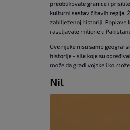
preoblikovale granice i prisilil
kulturni sastav čitavih regija. 
zabilježenoj historiji. Poplave 
raseljavale milione u Pakistan
Ove rijeke nisu samo geografsk
historije - sile koje su određiv
može da gradi vojske i ko može 
Nil