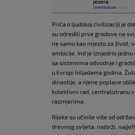
jezera
TEHNOLOGIJA
|
11. jun.
Priča o ljudskoj civilizaciji je 
su odredili prve gradove na svi
ne samo kao mjesto za život, 
ambicije. Ind je iznjedrio jednu
sa sistemima odvodnje i grads
u Evropi hiljadama godina. Žuta
dinastije, a njene poplave obli
kolektivni rad, centraliziranu 
razmjerima.
Rijeke su učinile više od održav
drevnog svijeta: najbrži, najjef