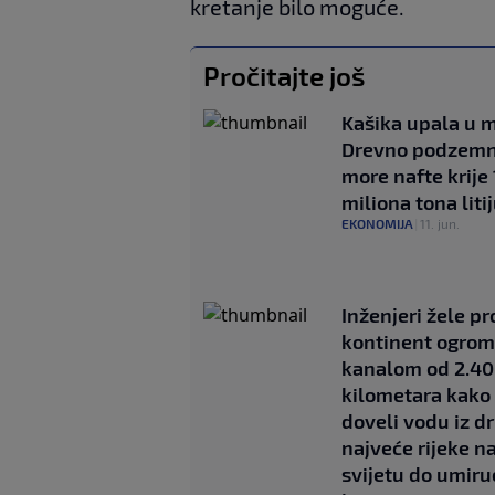
kretanje bilo moguće.
Pročitajte još
Kašika upala u 
Drevno podzem
more nafte krije
miliona tona lit
EKONOMIJA
|
11. jun.
Inženjeri žele pr
kontinent ogro
kanalom od 2.4
kilometara kako 
doveli vodu iz d
najveće rijeke n
svijetu do umiru