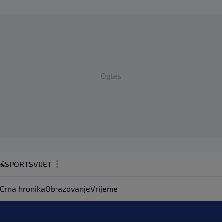
Oglas
SPORT
SVIJET
MAGAZIN
Crna hronika
Obrazovanje
Vrijeme
ZDRAVLJE