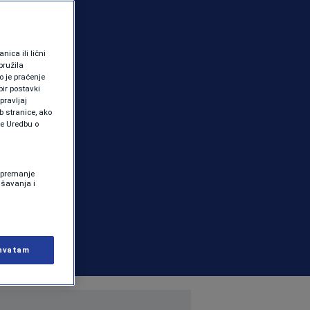
ica ili lični
pružila
 je praćenje
ir postavki
pravljaj
b stranice, ako
te Uredbu o
 Spremanje
ašavanja i
hvatam