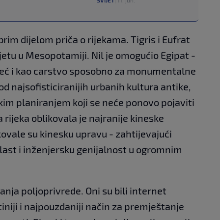
dobrim dijelom priča o rijekama. Tigris i Eufrat
jetu u Mesopotamiji. Nil je omogućio Egipat -
već i kao carstvo sposobno za monumentalne
 od najsofisticiranijih urbanih kultura antike,
kim planiranjem koji se neće ponovo pojaviti
 rijeka oblikovala je najranije kineske
kovale su kinesku upravu - zahtijevajući
vlast i inženjersku genijalnost u ogromnim
anja poljoprivrede. Oni su bili internet
tiniji i najpouzdaniji način za premještanje