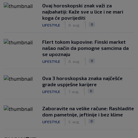
Ovaj horoskopski znak važi za
najbahatiji: Kaže sve u lice i ne mari
koga će povrijediti
|
|
0
LIFESTYLE
8. aug.
Flert tokom kupovine: Finski market
našao način da pomogne samcima da
se upoznaju
|
|
0
LIFESTYLE
8. aug.
Ova 3 horoskopska znaka najčešće
grade uspješne karijere
|
|
0
LIFESTYLE
7. aug.
Zaboravite na velike račune: Rashladite
dom pametnije, jeftinije i bez klime
|
|
0
LIFESTYLE
5. aug.