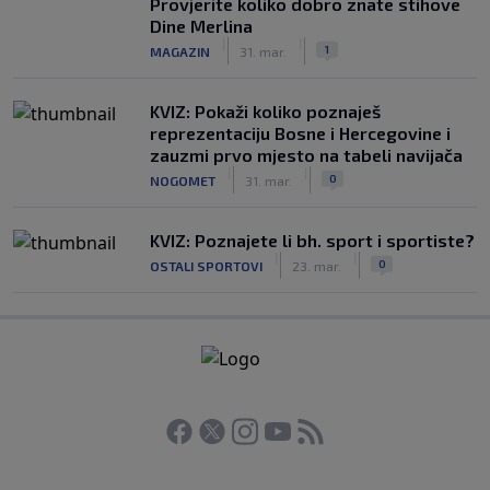
Provjerite koliko dobro znate stihove
Dine Merlina
|
|
1
MAGAZIN
31. mar.
KVIZ: Pokaži koliko poznaješ
reprezentaciju Bosne i Hercegovine i
zauzmi prvo mjesto na tabeli navijača
|
|
0
NOGOMET
31. mar.
KVIZ: Poznajete li bh. sport i sportiste?
|
|
0
OSTALI SPORTOVI
23. mar.