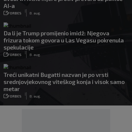
AI-a
|
FORBES
8. aug.
Da li je Trump promijenio imidž: Njegova
frizura tokom govora u Las Vegasu pokrenula
spekulacije
|
FORBES
8. aug.
Treći unikatni Bugatti nazvan je po vrsti
srednjovjekovnog viteškog konja i visok samo
metar
|
FORBES
8. aug.