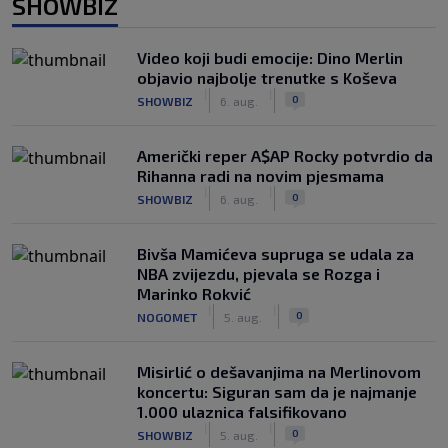
SHOWBIZ
Video koji budi emocije: Dino Merlin
objavio najbolje trenutke s Koševa
|
|
0
SHOWBIZ
6. aug.
Američki reper A$AP Rocky potvrdio da
Rihanna radi na novim pjesmama
|
|
0
SHOWBIZ
6. aug.
Bivša Mamićeva supruga se udala za
NBA zvijezdu, pjevala se Rozga i
Marinko Rokvić
|
|
0
NOGOMET
5. aug.
Misirlić o dešavanjima na Merlinovom
koncertu: Siguran sam da je najmanje
1.000 ulaznica falsifikovano
|
|
0
SHOWBIZ
5. aug.