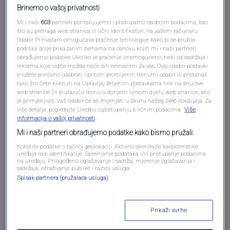
Brinemo o vašoj privatnosti
Mi i naši
603
partneri pohranjujemo i pristupamo osobnim podacima, kao
što su pretraga web stranica ili lični identifikatori, na vašem računaru .
Odabir Prihvatam omogućava praćenje tehnologije kako bi se pružila
podrška dolje prikazanim svrhama na osnovu kojih mi i naši partneri
obrađujemo podatke Ukoliko je praćenje onemogućeno, neki od sadržaja i
reklama koje vidite možda neće biti relevantni za vas. Ovaj odabir postavki
možete ponovno odabrati i pritom promijeniti trenutni odabir ili pristanak
Oglas
tako što ćete kliknuti na Upravljaj željenim postavkama link na dnu ove
web stranice [ili plutajuću ikonu u donjem lijevom dijelu web stranice, ako
je primjenjivo]. Vaš odabir će se mijenjati u okviru našeg Wеб локација. Za
više detalja, pogledajte Uredbu o postupanju s ličnim podacima.
Više
informacija o vašoj privatnosti
Mi i naši partneri obrađujemo podatke kako bismo pružali:
Koristite podatke o tačnoj geolokaciji. Aktivno skenirajte karakteristike
uređaja radi identifikacije. Spremanje podataka i/ili pristupanje podacima
na uređaju. Prilagođeno oglašavanje i sadržaj, mjerenje oglašavanja i
sadržaja, istraživanje publike i razvoj usluga.
Spisak partnera (pružalaca usluga)
Oglas
Prikaži svrhe