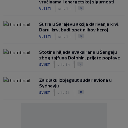
vrućinama i energetskoj sigurnosti
|
|
0
VIJESTI
prije 1 h
Sutra u Sarajevu akcija darivanja krvi:
Daruj krv, budi opet njihov heroj
|
|
0
VIJESTI
prije 1 h
Stotine hiljada evakuirane u Šangaju
zbog tajfuna Dolphin, prijete poplave
|
|
0
SVIJET
prije 1 h
Za dlaku izbjegnut sudar aviona u
Sydneyju
|
|
0
SVIJET
prije 2 h