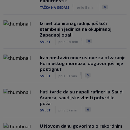
budućnosti?
(VIDEO)
|
|
|
|
0
TAČKA NA SEDAM
prije 8 min
0
NOGOMET
8. aug.
Izrael planira izgradnju još 627
stambenih jedinica na okupiranoj
Zapadnoj obali
|
|
0
SVIJET
prije 48 min
Iran postavio nove uslove za otvaranje
Hormuškog moreuza, dogovor još nije
postignut
|
|
0
SVIJET
prije 51 min
Huti tvrde da su napali rafineriju Saudi
Aramca, saudijske vlasti potvrdile
požar
|
|
0
SVIJET
prije 57 min
U Novom danu govorimo o rekordnim