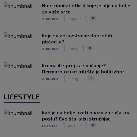
Nutricionisti otkrili koje je ulje najbolje
za vaše srce
|
|
0
ZDRAVLJE
prije 8 h
Koje su zdravstvene dobrobiti
pistacija?
|
|
0
ZDRAVLJE
7. aug.
Krema ili sprej za sunčanje?
Dermatolozi otkrili šta je bolji izbor
|
|
0
ZDRAVLJE
6. aug.
LIFESTYLE
Kad je najbolje uzeti pauzu za ručak na
poslu? Evo šta kažu stručnjaci
|
|
0
LIFESTYLE
prije 5 h