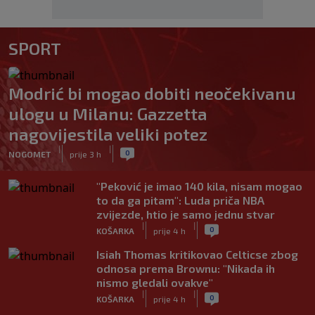
SPORT
Modrić bi mogao dobiti neočekivanu
ulogu u Milanu: Gazzetta
nagovijestila veliki potez
|
|
0
NOGOMET
prije 3 h
"Peković je imao 140 kila, nisam mogao
to da ga pitam": Luda priča NBA
zvijezde, htio je samo jednu stvar
|
|
0
KOŠARKA
prije 4 h
Isiah Thomas kritikovao Celticse zbog
odnosa prema Brownu: "Nikada ih
nismo gledali ovakve"
|
|
0
KOŠARKA
prije 4 h