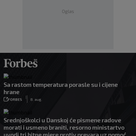
Oglas
Sa rastom temperatura porasle su i cijene
hrane
|
FORBES
8. aug.
Srednjoškolci u Danskoj će pismene radove
morati i usmeno braniti, resorno ministartvo
uvodi tri hitne mjere protiv prevara uz pomoć