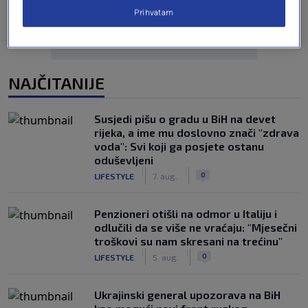
Prihvatam
NAJČITANIJE
Susjedi pišu o gradu u BiH na devet
rijeka, a ime mu doslovno znači "zdrava
voda": Svi koji ga posjete ostanu
oduševljeni
|
|
0
LIFESTYLE
7. aug.
Penzioneri otišli na odmor u Italiju i
odlučili da se više ne vraćaju: "Mjesečni
troškovi su nam skresani na trećinu"
|
|
0
LIFESTYLE
5. aug.
Ukrajinski general upozorava na BiH