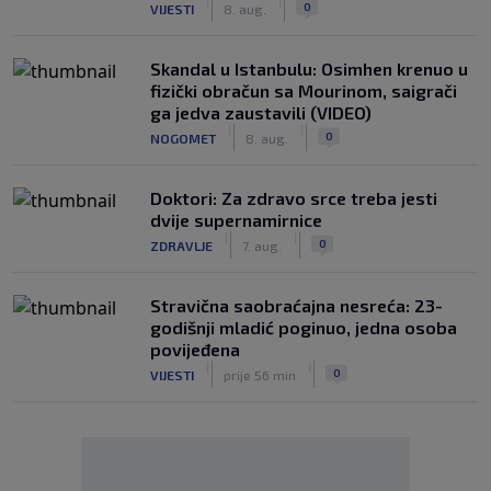
|
|
0
VIJESTI
8. aug.
Skandal u Istanbulu: Osimhen krenuo u
fizički obračun sa Mourinom, saigrači
ga jedva zaustavili (VIDEO)
|
|
0
NOGOMET
8. aug.
Doktori: Za zdravo srce treba jesti
dvije supernamirnice
|
|
0
ZDRAVLJE
7. aug.
Stravična saobraćajna nesreća: 23-
godišnji mladić poginuo, jedna osoba
povijeđena
|
|
0
VIJESTI
prije 56 min