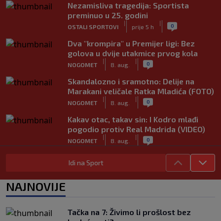
Nezamisliva tragedija: Sportista
preminuo u 25. godini
|
|
0
OSTALI SPORTOVI
prije 5 h
Dva "krompira" u Premijer ligi: Bez
golova u dvije utakmice prvog kola
|
|
0
NOGOMET
8. aug.
Skandalozno i sramotno: Delije na
Marakani veličale Ratka Mladića (FOTO)
|
|
0
NOGOMET
8. aug.
Kakav otac, takav sin: I Kodro mlađi
pogodio protiv Real Madrida (VIDEO)
|
|
0
NOGOMET
8. aug.
Sudija dosjetljivim komentarom
Idi na Sport
nasmijao publiku nakon žalbe tenisera
(VIDEO)
NAJNOVIJE
|
|
0
TENIS
8. aug.
Haos u Irskoj: Navijač utrčao na teren i
Tačka na 7: Živimo li prošlost bez
nasrnuo na gostujuće fudbalere