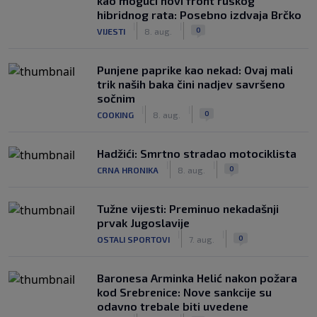
kao mogući novi front ruskog
hibridnog rata: Posebno izdvaja Brčko
|
|
0
VIJESTI
8. aug.
Punjene paprike kao nekad: Ovaj mali
trik naših baka čini nadjev savršeno
sočnim
|
|
0
COOKING
8. aug.
Hadžići: Smrtno stradao motociklista
|
|
0
CRNA HRONIKA
8. aug.
Tužne vijesti: Preminuo nekadašnji
prvak Jugoslavije
|
|
0
OSTALI SPORTOVI
7. aug.
Baronesa Arminka Helić nakon požara
kod Srebrenice: Nove sankcije su
odavno trebale biti uvedene