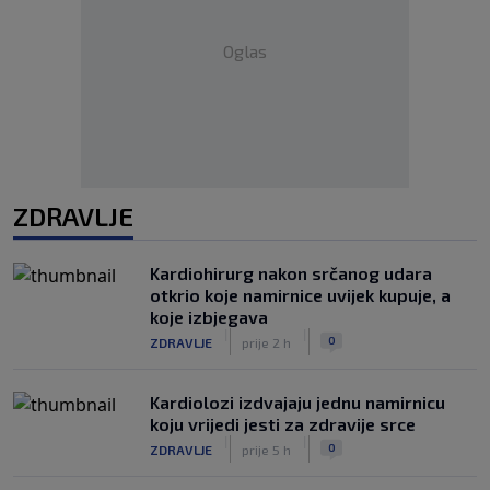
Oglas
ZDRAVLJE
Kardiohirurg nakon srčanog udara
otkrio koje namirnice uvijek kupuje, a
koje izbjegava
|
|
0
ZDRAVLJE
prije 2 h
Kardiolozi izdvajaju jednu namirnicu
koju vrijedi jesti za zdravije srce
|
|
0
ZDRAVLJE
prije 5 h