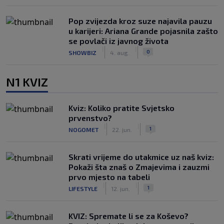
Pop zvijezda kroz suze najavila pauzu
u karijeri: Ariana Grande pojasnila zašto
se povlači iz javnog života
|
|
0
SHOWBIZ
4. aug.
N1 KVIZ
Kviz: Koliko pratite Svjetsko
prvenstvo?
|
|
1
NOGOMET
22. jun.
Skrati vrijeme do utakmice uz naš kviz:
Pokaži šta znaš o Zmajevima i zauzmi
prvo mjesto na tabeli
|
|
1
LIFESTYLE
12. jun.
KVIZ: Spremate li se za Koševo?