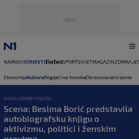
Oglas
NAJNOVIJE
VIJESTI
SPORT
SVIJET
MAGAZIN
ZDRAVLJE
Ekonomija
Kultura
Regija
Crna hronika
Obrazovanje
Vrijeme
KNJIGA O BORBI I POLITICI
Scena: Besima Borić predstavila
autobiografsku knjigu o
aktivizmu, politici i ženskim
pravima