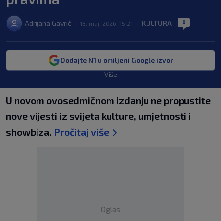
0
Adrijana Gavrić
KULTURA
|
13. maj. 2026. 15:21
|
|
Dodajte N1 u omiljeni Google izvor
Više
U novom ovosedmičnom izdanju ne propustite
nove vijesti iz svijeta kulture, umjetnosti i
showbiza.
Pročitaj više
Oglas