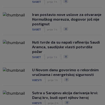
0
SVIJET
prije 1 h
Iran postavio nove uslove za otvaranje
Hormuškog moreuza, dogovor još nije
postignut
|
|
0
SVIJET
prije 1 h
Huti tvrde da su napali rafineriju Saudi
Aramca, saudijske vlasti potvrdile
požar
|
|
0
SVIJET
prije 1 h
U Novom danu govorimo o rekordnim
vrućinama i energetskoj sigurnosti
|
|
0
VIJESTI
prije 1 h
Sutra u Sarajevu akcija darivanja krvi:
Daruj krv, budi opet njihov heroj
|
|
0
VIJESTI
prije 2 h