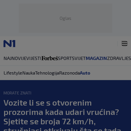
Oglas
NAJNOVIJE
VIJESTI
SPORT
SVIJET
MAGAZIN
ZDRAVLJE
Lifestyle
Nauka
Tehnologija
Razonoda
Auto
MORATE ZNATI
Vozite li se s otvorenim
prozorima kada udari vrućina?
Sjetite se broja 72 km/h,
stručnjaci otkrivaju šta se tada