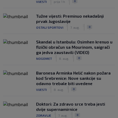
0
VIJESTI
prije 1 h
Tužne vijesti: Preminuo nekadašnji
prvak Jugoslavije
|
|
0
OSTALI SPORTOVI
7. aug.
Skandal u Istanbulu: Osimhen krenuo u
fizički obračun sa Mourinom, saigrači
ga jedva zaustavili (VIDEO)
|
|
0
NOGOMET
8. aug.
Baronesa Arminka Helić nakon požara
kod Srebrenice: Nove sankcije su
odavno trebale biti uvedene
|
|
0
VIJESTI
8. aug.
Doktori: Za zdravo srce treba jesti
dvije supernamirnice
|
|
0
ZDRAVLJE
7. aug.