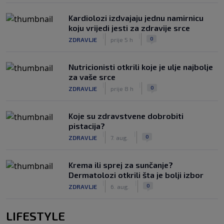
Kardiolozi izdvajaju jednu namirnicu
koju vrijedi jesti za zdravije srce
|
|
0
ZDRAVLJE
prije 5 h
Nutricionisti otkrili koje je ulje najbolje
za vaše srce
|
|
0
ZDRAVLJE
prije 8 h
Koje su zdravstvene dobrobiti
pistacija?
|
|
0
ZDRAVLJE
7. aug.
Krema ili sprej za sunčanje?
Dermatolozi otkrili šta je bolji izbor
|
|
0
ZDRAVLJE
6. aug.
LIFESTYLE