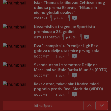
Isiah Thomas kritikovao Celticse zbog
odnosa prema Brownu: "Nikada ih
nismo gledali ovakve"
|
|
0
KOŠARKA
prije 4 h
Nezamisliva tragedija: Sportista
preminuo u 25. godini
|
|
0
OSTALI SPORTOVI
prije 5 h
Dva "krompira" u Premijer ligi: Bez
golova u dvije utakmice prvog kola
|
|
0
NOGOMET
8. aug.
Skandalozno i sramotno: Delije na
Marakani veličale Ratka Mladića (FOTO)
|
|
0
NOGOMET
8. aug.
Kakav otac, takav sin: I Kodro mlađi
pogodio protiv Real Madrida (VIDEO)
|
|
0
NOGOMET
8. aug.
Sudija dosjetljivim komentarom
Idi na Sport
nasmijao publiku nakon žalbe tenisera