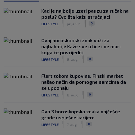
Kad je najbolje uzeti pauzu za ručak na
poslu? Evo šta kažu stručnjaci
|
|
0
LIFESTYLE
prije 5 h
Ovaj horoskopski znak važi za
najbahatiji: Kaže sve u lice i ne mari
koga će povrijediti
|
|
0
LIFESTYLE
8. aug.
Flert tokom kupovine: Finski market
našao način da pomogne samcima da
se upoznaju
|
|
0
LIFESTYLE
8. aug.
Ova 3 horoskopska znaka najčešće
grade uspješne karijere
|
|
0
LIFESTYLE
7. aug.