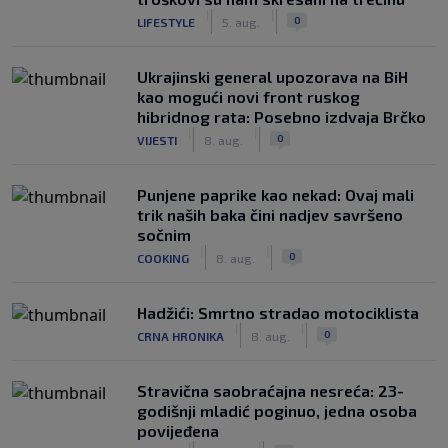
|
|
0
LIFESTYLE
5. aug.
Ukrajinski general upozorava na BiH
kao mogući novi front ruskog
hibridnog rata: Posebno izdvaja Brčko
|
|
0
VIJESTI
8. aug.
Punjene paprike kao nekad: Ovaj mali
trik naših baka čini nadjev savršeno
sočnim
|
|
0
COOKING
8. aug.
Hadžići: Smrtno stradao motociklista
|
|
0
CRNA HRONIKA
8. aug.
Stravična saobraćajna nesreća: 23-
godišnji mladić poginuo, jedna osoba
povijeđena
|
|