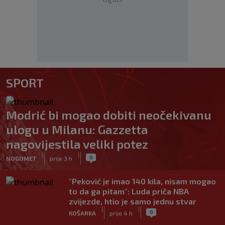
SPORT
Modrić bi mogao dobiti neočekivanu
ulogu u Milanu: Gazzetta
nagovijestila veliki potez
|
|
0
NOGOMET
prije 3 h
"Peković je imao 140 kila, nisam mogao
to da ga pitam": Luda priča NBA
zvijezde, htio je samo jednu stvar
|
|
0
KOŠARKA
prije 4 h