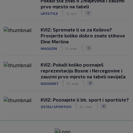
Pokaži šta znaš o Zmajevima i zauzmi
prvo mjesto na tabeli
|
|
1
LIFESTYLE
12. jun.
KVIZ: Spremate li se za Koševo?
Provjerite koliko dobro znate stihove
Dine Merlina
|
|
1
MAGAZIN
31. mar.
KVIZ: Pokaži koliko poznaješ
reprezentaciju Bosne i Hercegovine i
zauzmi prvo mjesto na tabeli navijača
|
|
0
NOGOMET
31. mar.
KVIZ: Poznajete li bh. sport i sportiste?
|
|
0
OSTALI SPORTOVI
23. mar.