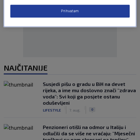
Prihvatam
Oglas
NAJČITANIJE
Susjedi pišu o gradu u BiH na devet
rijeka, a ime mu doslovno znači "zdrava
voda": Svi koji ga posjete ostanu
oduševljeni
|
|
0
LIFESTYLE
7. aug.
Penzioneri otišli na odmor u Italiju i
odlučili da se više ne vraćaju: "Mjesečni
troškovi su nam skresani na trećinu"