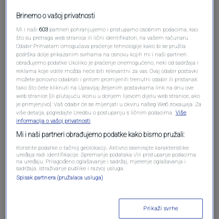
Brinemo o vašoj privatnosti
Pošalji komentar
Mi i naši
603
partneri pohranjujemo i pristupamo osobnim podacima, kao
što su pretraga web stranica ili lični identifikatori, na vašem računaru .
Odabir Prihvatam omogućava praćenje tehnologije kako bi se pružila
podrška dolje prikazanim svrhama na osnovu kojih mi i naši partneri
obrađujemo podatke Ukoliko je praćenje onemogućeno, neki od sadržaja i
reklama koje vidite možda neće biti relevantni za vas. Ovaj odabir postavki
možete ponovno odabrati i pritom promijeniti trenutni odabir ili pristanak
tako što ćete kliknuti na Upravljaj željenim postavkama link na dnu ove
web stranice [ili plutajuću ikonu u donjem lijevom dijelu web stranice, ako
je primjenjivo]. Vaš odabir će se mijenjati u okviru našeg Wеб локација. Za
više detalja, pogledajte Uredbu o postupanju s ličnim podacima.
Više
informacija o vašoj privatnosti
Oglas
Mi i naši partneri obrađujemo podatke kako bismo pružali:
Koristite podatke o tačnoj geolokaciji. Aktivno skenirajte karakteristike
uređaja radi identifikacije. Spremanje podataka i/ili pristupanje podacima
na uređaju. Prilagođeno oglašavanje i sadržaj, mjerenje oglašavanja i
sadržaja, istraživanje publike i razvoj usluga.
Spisak partnera (pružalaca usluga)
Prikaži svrhe