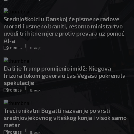
Srednjoškolci u Danskoj će pismene radove
morati i usmeno braniti, resorno ministartvo
uvodi tri hitne mjere protiv prevara uz pomoć
AI-a
|
FORBES
8. aug.
Da li je Trump promijenio imidž: Njegova
frizura tokom govora u Las Vegasu pokrenula
spekulacije
|
FORBES
8. aug.
Treći unikatni Bugatti nazvan je po vrsti
srednjovjekovnog viteškog konja i visok samo
metar
|
FORBES
8. aug.