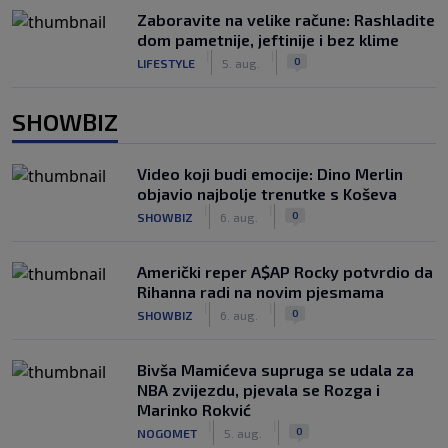
Zaboravite na velike račune: Rashladite
dom pametnije, jeftinije i bez klime
|
|
0
LIFESTYLE
5. aug.
SHOWBIZ
Video koji budi emocije: Dino Merlin
objavio najbolje trenutke s Koševa
|
|
0
SHOWBIZ
6. aug.
Američki reper A$AP Rocky potvrdio da
Rihanna radi na novim pjesmama
|
|
0
SHOWBIZ
6. aug.
Bivša Mamićeva supruga se udala za
NBA zvijezdu, pjevala se Rozga i
Marinko Rokvić
|
|
0
NOGOMET
5. aug.