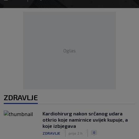
Oglas
ZDRAVLJE
Kardiohirurg nakon srčanog udara
otkrio koje namirnice uvijek kupuje, a
koje izbjegava
|
|
0
ZDRAVLJE
prije 2 h