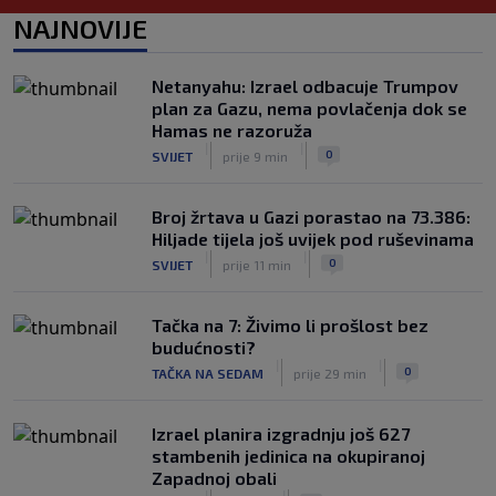
(VIDEO)
NAJNOVIJE
|
|
0
TENIS
8. aug.
Haos u Irskoj: Navijač utrčao na teren i
Netanyahu: Izrael odbacuje Trumpov
nasrnuo na gostujuće fudbalere
plan za Gazu, nema povlačenja dok se
(VIDEO)
Hamas ne razoruža
|
|
0
NOGOMET
8. aug.
|
|
0
SVIJET
prije 9 min
Broj žrtava u Gazi porastao na 73.386:
Hiljade tijela još uvijek pod ruševinama
|
|
0
SVIJET
prije 11 min
Tačka na 7: Živimo li prošlost bez
budućnosti?
|
|
0
TAČKA NA SEDAM
prije 29 min
Izrael planira izgradnju još 627
stambenih jedinica na okupiranoj
Zapadnoj obali
|
|