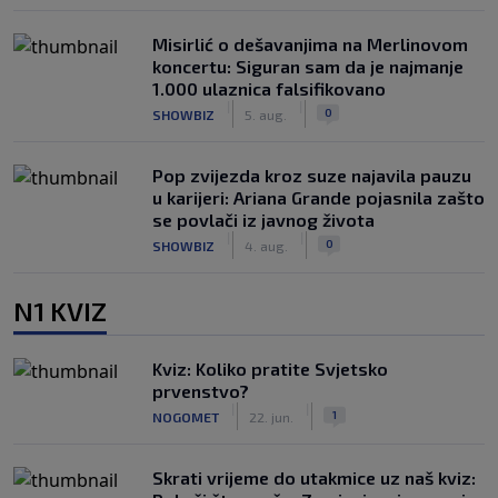
Misirlić o dešavanjima na Merlinovom
koncertu: Siguran sam da je najmanje
1.000 ulaznica falsifikovano
|
|
0
SHOWBIZ
5. aug.
Pop zvijezda kroz suze najavila pauzu
u karijeri: Ariana Grande pojasnila zašto
se povlači iz javnog života
|
|
0
SHOWBIZ
4. aug.
N1 KVIZ
Kviz: Koliko pratite Svjetsko
prvenstvo?
|
|
1
NOGOMET
22. jun.
Skrati vrijeme do utakmice uz naš kviz: