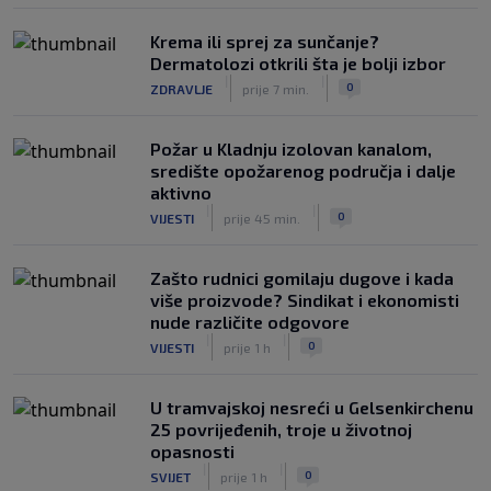
Krema ili sprej za sunčanje?
Dermatolozi otkrili šta je bolji izbor
|
|
0
ZDRAVLJE
prije 7 min.
Požar u Kladnju izolovan kanalom,
središte opožarenog područja i dalje
aktivno
|
|
0
VIJESTI
prije 45 min.
Zašto rudnici gomilaju dugove i kada
više proizvode? Sindikat i ekonomisti
nude različite odgovore
|
|
0
VIJESTI
prije 1 h
U tramvajskoj nesreći u Gelsenkirchenu
25 povrijeđenih, troje u životnoj
opasnosti
|
|
0
SVIJET
prije 1 h