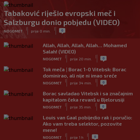
Tabaković riješio evropski meč i
Salzburgu donio pobjedu (VIDEO)
|
|
0
NOGOMET
prije 0 min.
Allah, Allah, Allah, Allah… Mohamed
Salah! (VIDEO)
|
|
0
NOGOMET
prije 20 min.
Tok meča | Borac 1-0 Vitebsk: Borac
dominirao, ali nije ni imao sreće
|
|
0
NOGOMET
prije 34 min.
Borac savladao Vitebsk i sa značajnim
kapitalom čeka revanš u Bjelorusiji
|
|
0
NOGOMET
prije 35 min.
Louis van Gaal pobijedio rak i poručio:
Ako vam treba selektor, pozovite
mene!
|
|
0
NOGOMET
prije 1 h