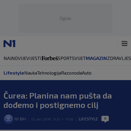
Oglas
NAJNOVIJE
VIJESTI
SPORT
SVIJET
MAGAZIN
ZDRAVLJE
Lifestyle
Nauka
Tehnologija
Razonoda
Auto
Čurea: Planina nam pušta da
dođemo i postignemo cilj
0
N1 BiH
LIFESTYLE
|
13. jan. 2016. 11:31
>
11:50
|
|