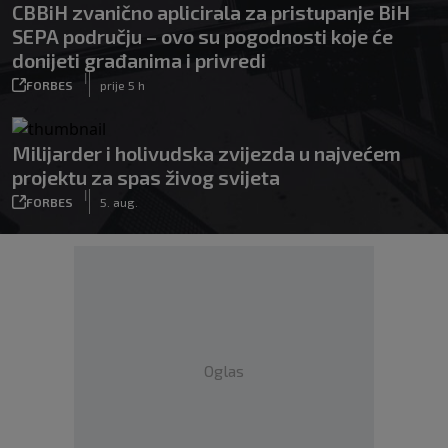
CBBiH zvanično aplicirala za pristupanje BiH
SEPA području – ovo su pogodnosti koje će
donijeti građanima i privredi
|
FORBES
prije 5 h
Milijarder i holivudska zvijezda u najvećem
projektu za spas živog svijeta
|
FORBES
5. aug.
Oglas