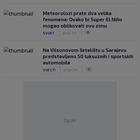
Meteorolozi prate dva velika
fenomena: Ovako bi Super El Niño
mogao oblikovati ovu zimu
|
|
0
SVIJET
prije 1 h
Na Vilsonovom šetalištu u Sarajevu
predstavljeno 50 luksuznih i sportskih
automobila
|
|
0
VIJESTI
prije 1 h
Oglas