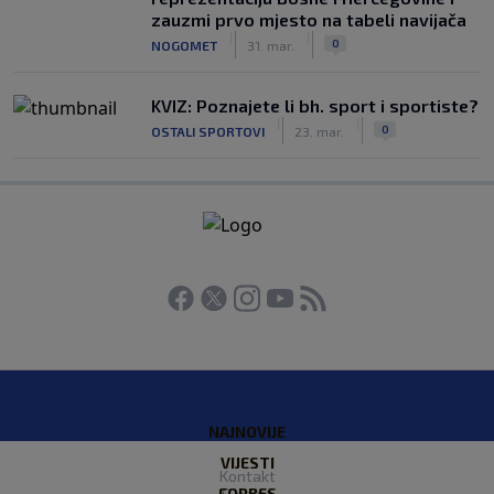
zauzmi prvo mjesto na tabeli navijača
|
|
0
NOGOMET
31. mar.
KVIZ: Poznajete li bh. sport i sportiste?
|
|
0
OSTALI SPORTOVI
23. mar.
NAJNOVIJE
VIJESTI
Kontakt
FORBES
O nama