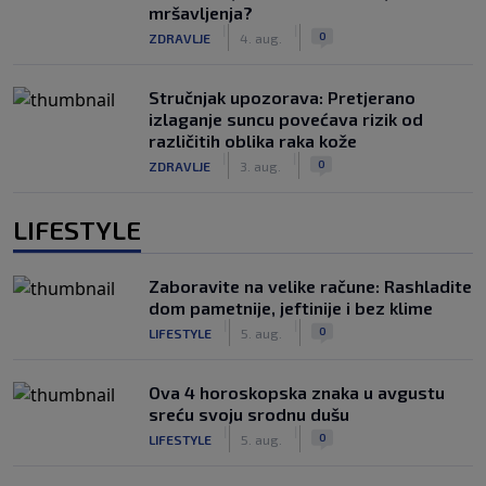
mršavljenja?
|
|
0
ZDRAVLJE
4. aug.
Stručnjak upozorava: Pretjerano
izlaganje suncu povećava rizik od
različitih oblika raka kože
|
|
0
ZDRAVLJE
3. aug.
LIFESTYLE
Zaboravite na velike račune: Rashladite
dom pametnije, jeftinije i bez klime
|
|
0
LIFESTYLE
5. aug.
Ova 4 horoskopska znaka u avgustu
sreću svoju srodnu dušu
|
|
0
LIFESTYLE
5. aug.