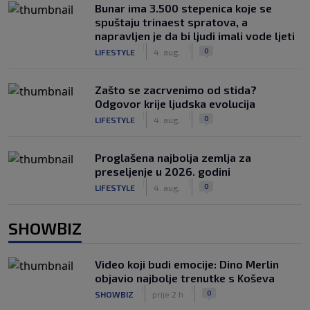
Bunar imа 3.500 stepenica koje se
spuštaju trinaest spratova, a
napravljen je da bi ljudi imali vode ljeti
|
|
0
LIFESTYLE
4. aug.
Zašto se zacrvenimo od stida?
Odgovor krije ljudska evolucija
|
|
0
LIFESTYLE
4. aug.
Proglašena najbolja zemlja za
preseljenje u 2026. godini
|
|
0
LIFESTYLE
4. aug.
SHOWBIZ
Video koji budi emocije: Dino Merlin
objavio najbolje trenutke s Koševa
|
|
0
SHOWBIZ
prije 2 h