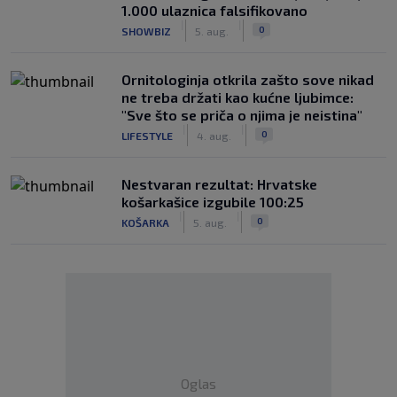
1.000 ulaznica falsifikovano
|
|
0
SHOWBIZ
5. aug.
Ornitologinja otkrila zašto sove nikad
ne treba držati kao kućne ljubimce:
"Sve što se priča o njima je neistina"
|
|
0
LIFESTYLE
4. aug.
Nestvaran rezultat: Hrvatske
košarkašice izgubile 100:25
|
|
0
KOŠARKA
5. aug.
Oglas