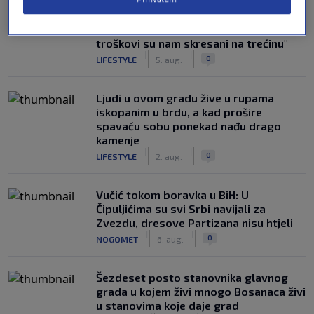
Penzioneri otišli na odmor u Italiju i
odlučili da se više ne vraćaju: "Mjesečni
troškovi su nam skresani na trećinu"
|
|
0
LIFESTYLE
5. aug.
Ljudi u ovom gradu žive u rupama
iskopanim u brdu, a kad prošire
spavaću sobu ponekad nađu drago
kamenje
|
|
0
LIFESTYLE
2. aug.
Vučić tokom boravka u BiH: U
Čipuljićima su svi Srbi navijali za
Zvezdu, dresove Partizana nisu htjeli
|
|
0
NOGOMET
6. aug.
Šezdeset posto stanovnika glavnog
grada u kojem živi mnogo Bosanaca živi
u stanovima koje daje grad