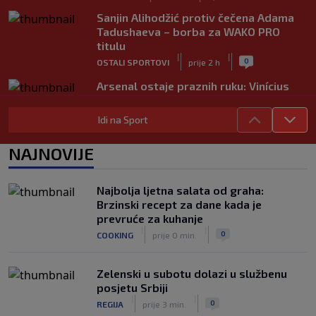
Sanjin Alihodžić protiv čečena Adama
Tadushaeva – borba za WAKO PRO
titulu
|
|
0
OSTALI SPORTOVI
prije 2 h
Arsenal ostaje praznih ruku: Vinícius
Júnior i Real Madrid postigli dogovor
|
|
0
NOGOMET
prije 2 h
Idi na Sport
Slavni klub potresa kriza: Kultni
NAJNOVIJE
stadion u Italiji bit će prazan na
početku sezone, navijači objavili rat
upravi
Najbolja ljetna salata od graha:
|
|
0
NOGOMET
prije 3 h
Brzinski recept za dane kada je
prevruće za kuhanje
Izvinjenje s elementima prijetnje i
|
|
0
COOKING
prije 0 min.
„gomila slabića“ u UEFA-i
|
|
0
NOGOMET
prije 3 h
Zelenski u subotu dolazi u službenu
posjetu Srbiji
|
|
0
REGIJA
prije 3 min.