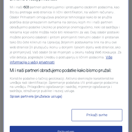
Oglas
Mi i naši
603
partneri pohranjujemo i pristupamo osobnim podacima, kao
što su pretraga web stranica ili lični identifikatori, na vašem računaru .
Odabir Prihvatam omogućava praćenje tehnologije kako bi se pružila
podrška dolje prikazanim svrhama na osnovu kojih mi i naši partneri
obrađujemo podatke Ukoliko je praćenje onemogućeno, neki od sadržaja i
reklama koje vidite možda neće biti relevantni za vas. Ovaj odabir postavki
možete ponovno odabrati i pritom promijeniti trenutni odabir ili pristanak
tako što ćete kliknuti na Upravljaj željenim postavkama link na dnu ove
web stranice [ili plutajuću ikonu u donjem lijevom dijelu web stranice, ako
je primjenjivo]. Vaš odabir će se mijenjati u okviru našeg Wеб локација. Za
više detalja, pogledajte Uredbu o postupanju s ličnim podacima.
Više
informacija o vašoj privatnosti
Mi i naši partneri obrađujemo podatke kako bismo pružali:
Oglas
Koristite podatke o tačnoj geolokaciji. Aktivno skenirajte karakteristike
uređaja radi identifikacije. Spremanje podataka i/ili pristupanje podacima
na uređaju. Prilagođeno oglašavanje i sadržaj, mjerenje oglašavanja i
sadržaja, istraživanje publike i razvoj usluga.
Spisak partnera (pružalaca usluga)
Prikaži svrhe
NAJČITANIJE
Prihvatam