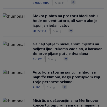
|
|
0
EKONOMIJA
5. aug.
Mokra plahta na prozoru hladi sobu
bolje od ventilatora, ali samo ako je
ispunjen jedan uslov
|
|
0
LIFESTYLE
5. aug.
Na najtoplijem naseljenom mjestu na
svijetu ljudi rukama vade so, a karavan
do prve pijace putuje dva dana
|
|
0
SVIJET
5. aug.
Auto koje stoji na suncu ne hladi se
najbrže klimom, nego postupkom koji
traje petnaest sekundi
|
|
0
AUTO
6. aug.
Misirlić o dešavanjima na Merlinovom
koncertu: Siguran sam da je najmanje