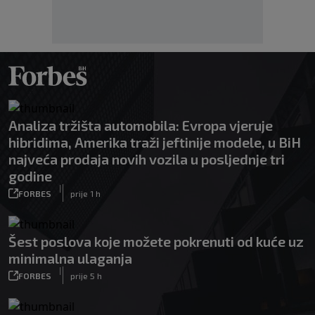
Analiza tržišta automobila: Evropa vjeruje
hibridima, Amerika traži jeftinije modele, u BiH
najveća prodaja novih vozila u posljednje tri
godine
|
FORBES
prije 1 h
Šest poslova koje možete pokrenuti od kuće uz
minimalna ulaganja
|
FORBES
prije 5 h