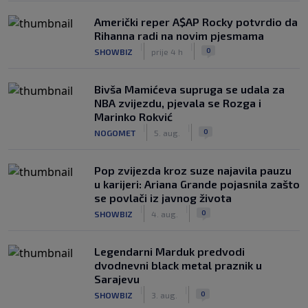
Američki reper A$AP Rocky potvrdio da
Rihanna radi na novim pjesmama
|
|
0
SHOWBIZ
prije 4 h
Bivša Mamićeva supruga se udala za
NBA zvijezdu, pjevala se Rozga i
Marinko Rokvić
|
|
0
NOGOMET
5. aug.
Pop zvijezda kroz suze najavila pauzu
u karijeri: Ariana Grande pojasnila zašto
se povlači iz javnog života
|
|
0
SHOWBIZ
4. aug.
Legendarni Marduk predvodi
dvodnevni black metal praznik u
Sarajevu
|
|
0
SHOWBIZ
3. aug.