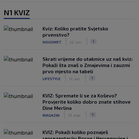
N1 KVIZ
Kviz: Koliko pratite Svjetsko
prvenstvo?
|
|
1
NOGOMET
22. jun.
Skrati vrijeme do utakmice uz naš kviz:
Pokaži šta znaš o Zmajevima i zauzmi
prvo mjesto na tabeli
|
|
1
LIFESTYLE
12. jun.
KVIZ: Spremate li se za Koševo?
Provjerite koliko dobro znate stihove
Dine Merlina
|
|
1
MAGAZIN
31. mar.
KVIZ: Pokaži koliko poznaješ
reprezentaciju Bosne i Hercegovine i