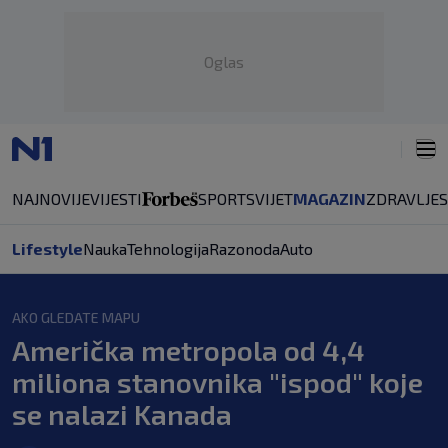
Oglas
NAJNOVIJE
VIJESTI
SPORT
SVIJET
MAGAZIN
ZDRAVLJE
Lifestyle
Nauka
Tehnologija
Razonoda
Auto
AKO GLEDATE MAPU
Američka metropola od 4,4
miliona stanovnika "ispod" koje
se nalazi Kanada