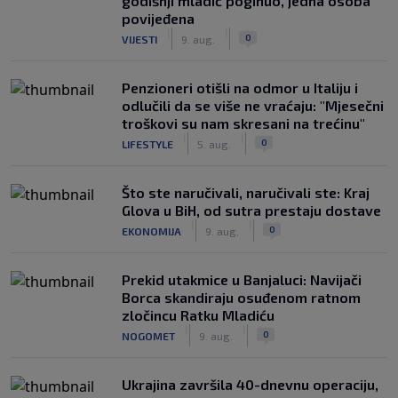
godišnji mladić poginuo, jedna osoba
povijeđena
|
|
0
VIJESTI
9. aug.
Penzioneri otišli na odmor u Italiju i
odlučili da se više ne vraćaju: "Mjesečni
troškovi su nam skresani na trećinu"
|
|
0
LIFESTYLE
5. aug.
Što ste naručivali, naručivali ste: Kraj
Glova u BiH, od sutra prestaju dostave
|
|
0
EKONOMIJA
9. aug.
Prekid utakmice u Banjaluci: Navijači
Borca skandiraju osuđenom ratnom
zločincu Ratku Mladiću
|
|
0
NOGOMET
9. aug.
Ukrajina završila 40-dnevnu operaciju,