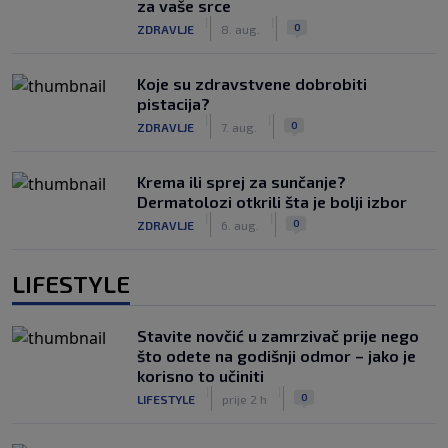
za vaše srce
|
|
0
ZDRAVLJE
8. aug.
Koje su zdravstvene dobrobiti
pistacija?
|
|
0
ZDRAVLJE
7. aug.
Krema ili sprej za sunčanje?
Dermatolozi otkrili šta je bolji izbor
|
|
0
ZDRAVLJE
6. aug.
LIFESTYLE
Stavite novčić u zamrzivač prije nego
što odete na godišnji odmor – jako je
korisno to učiniti
|
|
0
LIFESTYLE
prije 2 h