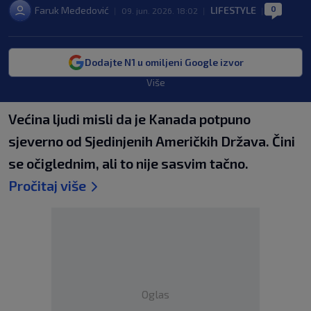
0
Faruk Međedović
LIFESTYLE
|
09. jun. 2026. 18:02
|
|
Dodajte N1 u omiljeni Google izvor
Više
Većina ljudi misli da je Kanada potpuno
sjeverno od Sjedinjenih Američkih Država. Čini
se očiglednim, ali to nije sasvim tačno.
Pročitaj više
Oglas