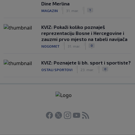
Dine Merlina
|
|
1
MAGAZIN
31. mar.
KVIZ: Pokaži koliko poznaješ
reprezentaciju Bosne i Hercegovine i
zauzmi prvo mjesto na tabeli navijača
|
|
0
NOGOMET
31. mar.
KVIZ: Poznajete li bh. sport i sportiste?
|
|
0
OSTALI SPORTOVI
23. mar.