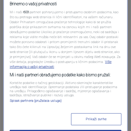
Brinemo o vašoj privatnosti
Mi i naši
603
partneri pohranjujemo i pristupamo osobnim podacima, kao
što su pretraga web stranica ili lični identifikatori, na vašem računaru .
Odabir Prihvatam omogućava praćenje tehnologije kako bi se pružila
podrška dolje prikazanim svrhama na osnovu kojih mi i naši partneri
obrađujemo podatke Ukoliko je praćenje onemogućeno, neki od sadržaja i
reklama koje vidite možda neće biti relevantni za vas. Ovaj odabir postavki
možete ponovno odabrati i pritom promijeniti trenutni odabir ili pristanak
Oglas
tako što ćete kliknuti na Upravljaj željenim postavkama link na dnu ove
web stranice [ili plutajuću ikonu u donjem lijevom dijelu web stranice, ako
je primjenjivo]. Vaš odabir će se mijenjati u okviru našeg Wеб локација. Za
više detalja, pogledajte Uredbu o postupanju s ličnim podacima.
Više
informacija o vašoj privatnosti
Mi i naši partneri obrađujemo podatke kako bismo pružali:
Koristite podatke o tačnoj geolokaciji. Aktivno skenirajte karakteristike
uređaja radi identifikacije. Spremanje podataka i/ili pristupanje podacima
na uređaju. Prilagođeno oglašavanje i sadržaj, mjerenje oglašavanja i
sadržaja, istraživanje publike i razvoj usluga.
Spisak partnera (pružalaca usluga)
Oglas
Prikaži svrhe