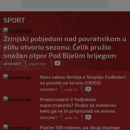
SPORT
Zrinjski pobjedom nad povratnikom u
elitu otvorio sezonu: Čelik pružio
snažan otpor Pod Bijelim brijegom
|
|
0
NOGOMET
prije 9 min.
Haos nakon derbija u Skoplju: Fudbaleri
se potukli na terenu (VIDEO)
|
|
0
NOGOMET
prije 1 h
Prepoznajete li fudbalsku
superzvijezdu? Ovako se maskirao
kako ga ne bi prepoznali na avionu
|
|
0
NOGOMET
prije 1 h
Plaćen 100 miliona, pa zbog dopinga