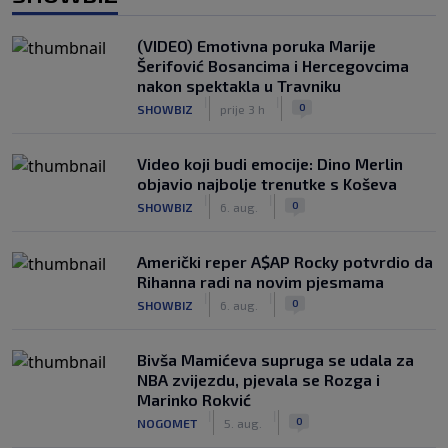
(VIDEO) Emotivna poruka Marije
Šerifović Bosancima i Hercegovcima
nakon spektakla u Travniku
|
|
0
SHOWBIZ
prije 3 h
Video koji budi emocije: Dino Merlin
objavio najbolje trenutke s Koševa
|
|
0
SHOWBIZ
6. aug.
Američki reper A$AP Rocky potvrdio da
Rihanna radi na novim pjesmama
|
|
0
SHOWBIZ
6. aug.
Bivša Mamićeva supruga se udala za
NBA zvijezdu, pjevala se Rozga i
Marinko Rokvić
|
|
0
NOGOMET
5. aug.