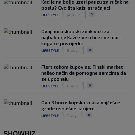
Kad je najbolje uzeti pauzu za ručak na
poslu? Evo šta kažu stručnjaci
|
|
0
LIFESTYLE
prije 9 h
Ovaj horoskopski znak važi za
najbahatiji: Kaže sve u lice i ne mari
koga će povrijediti
|
|
0
LIFESTYLE
8. aug.
Flert tokom kupovine: Finski market
našao način da pomogne samcima da
se upoznaju
|
|
0
LIFESTYLE
8. aug.
Ova 3 horoskopska znaka najčešće
grade uspješne karijere
|
|
0
LIFESTYLE
7. aug.
SHOWBIZ