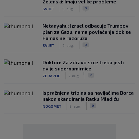
Zelenski: Imaju velike probleme
|
|
0
SVIJET
9. aug.
Netanyahu: Izrael odbacuje Trumpov
plan za Gazu, nema povlačenja dok se
Hamas ne razoruža
|
|
0
SVIJET
9. aug.
Doktori: Za zdravo srce treba jesti
dvije supernamirnice
|
|
0
ZDRAVLJE
7. aug.
Ispražnjena tribina sa navijačima Borca
nakon skandiranja Ratku Mladiću
|
|
0
NOGOMET
9. aug.