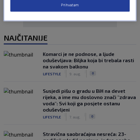
Prihvatam
NAJČITANIJE
Komarci je ne podnose, a ljude
oduševljava: Biljka koja bi trebala rasti
na svakom balkonu
|
|
0
LIFESTYLE
9. aug.
Susjedi pišu o gradu u BiH na devet
rijeka, a ime mu doslovno znači "zdrava
voda": Svi koji ga posjete ostanu
oduševljeni
|
|
0
LIFESTYLE
7. aug.
Stravična saobraćajna nesreća: 23-