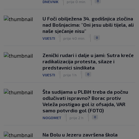
0
DNEVNIK
prije 0 min.
legendi NBA lige
|
|
0
KOŠARKA
prije 3 h
U Foči obilježena 34. godišnjica zločina
nad Bošnjacima: "Oni jesu ubili tijela, ali
naše sjećanje nisu"
|
|
0
VIJESTI
prije 40 min.
Zenički rudari i dalje u jami: Sutra kreće
radikalizacija protesta, silaze i
predstavnici sindikata
|
|
0
VIJESTI
prije 1 h
Šta sudijama u PLBiH treba da počnu
odlučivati ispravno? Borac protiv
Veleža postigao gol iz ofsajda, VAR
samo potvrdio gol (FOTO)
|
|
0
NOGOMET
prije 2 h
Na Đolu u Jezeru završena škola