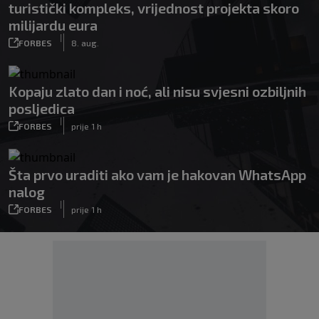
turistički kompleks, vrijednost projekta skoro
milijardu eura
|
FORBES
8. aug.
Kopaju zlato dan i noć, ali nisu svjesni ozbiljnih
posljedica
|
FORBES
prije 1 h
Šta prvo uraditi ako vam je hakovan WhatsApp
nalog
|
FORBES
prije 1 h