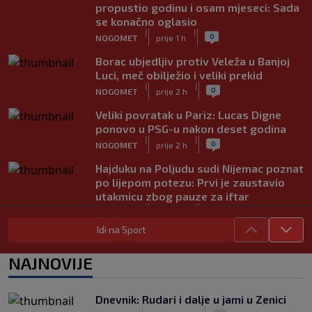
propustio godinu i osam mjeseci: Sada
se konačno oglasio
|
|
0
NOGOMET
prije 1 h
Borac ubjedljiv protiv Veleža u Banjoj
Luci, meč obilježio i veliki prekid
|
|
0
NOGOMET
prije 2 h
Veliki povratak u Pariz: Lucas Digne
ponovo u PSG-u nakon deset godina
|
|
0
NOGOMET
prije 2 h
Hajduku na Poljudu sudi Nijemac poznat
po lijepom potezu: Prvi je zaustavio
utakmicu zbog pauze za iftar
|
|
0
NOGOMET
prije 2 h
Idi na Sport
Asistencija iz auta kakva se rijetko viđa:
Napravio salto pa savršeno pronašao
NAJNOVIJE
saigrača (VIDEO)
|
|
0
NOGOMET
prije 2 h
Dnevnik: Rudari i dalje u jami u Zenici
Preminula jedna od najvećih trenerskih
|
|