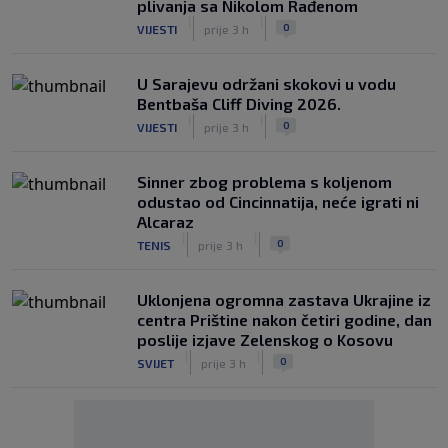
plivanja sa Nikolom Rađenom
|
|
0
VIJESTI
prije 3 h
U Sarajevu održani skokovi u vodu
Bentbaša Cliff Diving 2026.
|
|
0
VIJESTI
prije 3 h
Sinner zbog problema s koljenom
odustao od Cincinnatija, neće igrati ni
Alcaraz
|
|
0
TENIS
prije 3 h
Uklonjena ogromna zastava Ukrajine iz
centra Prištine nakon četiri godine, dan
poslije izjave Zelenskog o Kosovu
|
|
0
SVIJET
prije 3 h