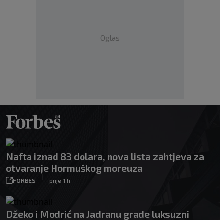
Oglas
Nafta iznad 83 dolara, nova lista zahtjeva za
otvaranje Hormuškog moreuza
|
FORBES
prije 1 h
Džeko i Modrić na Jadranu grade luksuzni