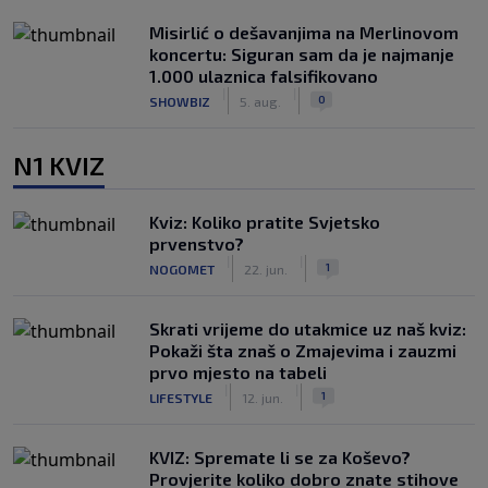
Misirlić o dešavanjima na Merlinovom
koncertu: Siguran sam da je najmanje
1.000 ulaznica falsifikovano
|
|
0
SHOWBIZ
5. aug.
N1 KVIZ
Kviz: Koliko pratite Svjetsko
prvenstvo?
|
|
1
NOGOMET
22. jun.
Skrati vrijeme do utakmice uz naš kviz:
Pokaži šta znaš o Zmajevima i zauzmi
prvo mjesto na tabeli
|
|
1
LIFESTYLE
12. jun.
KVIZ: Spremate li se za Koševo?
Provjerite koliko dobro znate stihove