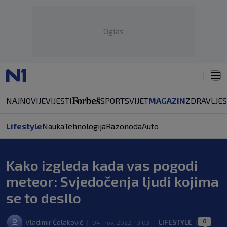
Oglas
NAJNOVIJE
VIJESTI
SPORT
SVIJET
MAGAZIN
ZDRAVLJE
Lifestyle
Nauka
Tehnologija
Razonoda
Auto
Kako izgleda kada vas pogodi
meteor: Svjedočenja ljudi kojima
se to desilo
0
Vladimir Čolaković
LIFESTYLE
|
04. nov. 2022. 13:03
|
|