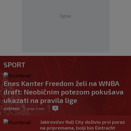
Oglas
SPORT
Enes Kanter Freedom želi na WNBA
draft: Neobičnim potezom pokušava
ukazati na pravila lige
|
|
0
KOŠARKA
prije 3 min
Jakirovićev Hull City doživio prvi poraz
na pripremama, bolji bio Eintracht