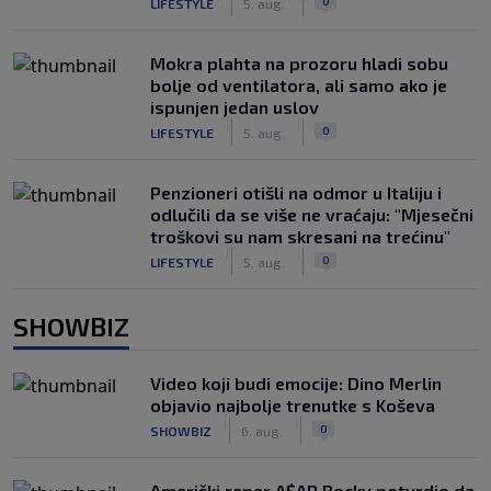
0
LIFESTYLE
5. aug.
Mokra plahta na prozoru hladi sobu
bolje od ventilatora, ali samo ako je
ispunjen jedan uslov
|
|
0
LIFESTYLE
5. aug.
Penzioneri otišli na odmor u Italiju i
odlučili da se više ne vraćaju: "Mjesečni
troškovi su nam skresani na trećinu"
|
|
0
LIFESTYLE
5. aug.
SHOWBIZ
Video koji budi emocije: Dino Merlin
objavio najbolje trenutke s Koševa
|
|
0
SHOWBIZ
6. aug.
Američki reper A$AP Rocky potvrdio da