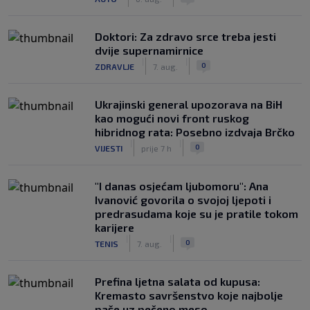
Doktori: Za zdravo srce treba jesti
dvije supernamirnice
|
|
0
ZDRAVLJE
7. aug.
Ukrajinski general upozorava na BiH
kao mogući novi front ruskog
hibridnog rata: Posebno izdvaja Brčko
|
|
0
VIJESTI
prije 7 h
"I danas osjećam ljubomoru": Ana
Ivanović govorila o svojoj ljepoti i
predrasudama koje su je pratile tokom
karijere
|
|
0
TENIS
7. aug.
Prefina ljetna salata od kupusa:
Kremasto savršenstvo koje najbolje
paše uz pečeno meso