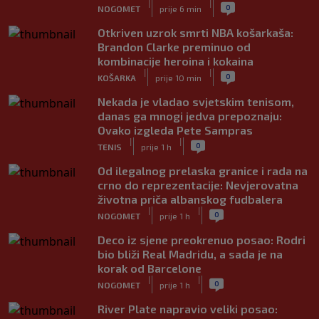
|
|
0
NOGOMET
prije 6 min
Otkriven uzrok smrti NBA košarkaša:
Brandon Clarke preminuo od
kombinacije heroina i kokaina
|
|
0
KOŠARKA
prije 10 min
Nekada je vladao svjetskim tenisom,
danas ga mnogi jedva prepoznaju:
Ovako izgleda Pete Sampras
|
|
0
TENIS
prije 1 h
Od ilegalnog prelaska granice i rada na
crno do reprezentacije: Nevjerovatna
životna priča albanskog fudbalera
|
|
0
NOGOMET
prije 1 h
Deco iz sjene preokrenuo posao: Rodri
bio bliži Real Madridu, a sada je na
korak od Barcelone
|
|
0
NOGOMET
prije 1 h
River Plate napravio veliki posao: