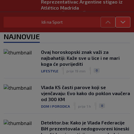
Reprezentativac Argentine stigao iz
Atlético Madrida
|
|
0
NOGOMET
prije 1 h
Idi na Sport
Gasol savjetovao Wembanyamu:
Najopasniji je u reketu, ali mora
NAJNOVIJE
dodatno ojačati
|
|
0
KOŠARKA
prije 1 h
Ovaj horoskopski znak važi za
Solidan debi Alajbegovića u porazu
najbahatiji: Kaže sve u lice i ne mari
Juventusa od Intera, Zmaj učestvovao
koga će povrijediti
u akciji za gol "Stare Dame"
|
|
|
|
0
LIFESTYLE
prije 19 min
0
NOGOMET
prije 2 h
Vlada KS časti parove koji se
vjenčavaju: Evo kako do poklon vaučera
od 300 KM
|
|
0
DOM I PORODICA
prije 1 h
Detektor.ba: Kako je Vlada Federacije
BiH prezentovala nedogovoreni kineski