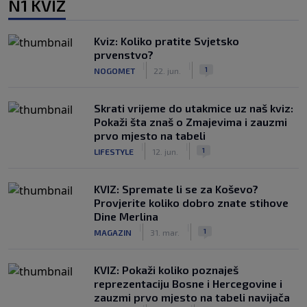
N1 KVIZ
Kviz: Koliko pratite Svjetsko
prvenstvo?
|
|
1
NOGOMET
22. jun.
Skrati vrijeme do utakmice uz naš kviz:
Pokaži šta znaš o Zmajevima i zauzmi
prvo mjesto na tabeli
|
|
1
LIFESTYLE
12. jun.
KVIZ: Spremate li se za Koševo?
Provjerite koliko dobro znate stihove
Dine Merlina
|
|
1
MAGAZIN
31. mar.
KVIZ: Pokaži koliko poznaješ
reprezentaciju Bosne i Hercegovine i
zauzmi prvo mjesto na tabeli navijača