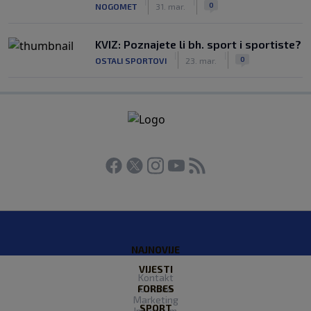
|
|
0
NOGOMET
31. mar.
KVIZ: Poznajete li bh. sport i sportiste?
|
|
0
OSTALI SPORTOVI
23. mar.
NAJNOVIJE
VIJESTI
Kontakt
FORBES
O nama
Marketing
SPORT
Impresum