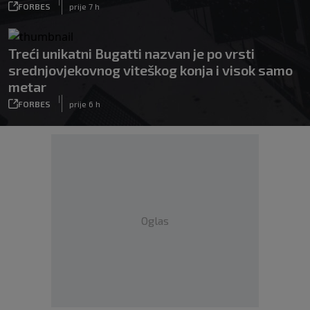
|
FORBES
prije 7 h
Treći unikatni Bugatti nazvan je po vrsti
srednjovjekovnog viteškog konja i visok samo
metar
|
FORBES
prije 6 h
Oglas