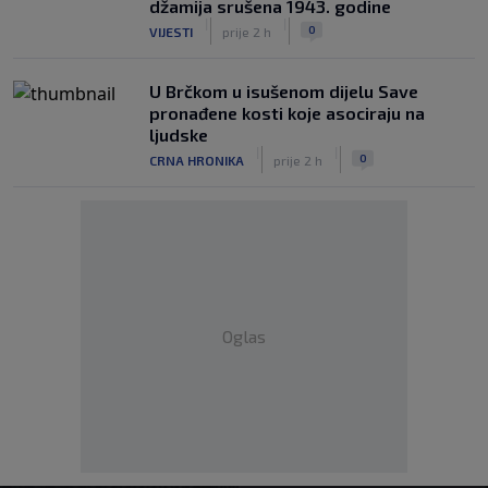
džamija srušena 1943. godine
|
|
0
VIJESTI
prije 2 h
U Brčkom u isušenom dijelu Save
pronađene kosti koje asociraju na
ljudske
|
|
0
CRNA HRONIKA
prije 2 h
Oglas