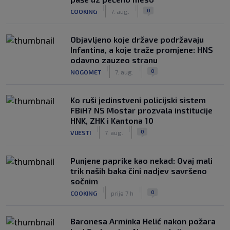
|
|
0
COOKING
7. aug.
Objavljeno koje države podržavaju
Infantina, a koje traže promjene: HNS
odavno zauzeo stranu
|
|
0
NOGOMET
7. aug.
Ko ruši jedinstveni policijski sistem
FBiH? NS Mostar prozvala institucije
HNK, ZHK i Kantona 10
|
|
0
VIJESTI
7. aug.
Punjene paprike kao nekad: Ovaj mali
trik naših baka čini nadjev savršeno
sočnim
|
|
0
COOKING
prije 7 h
Baronesa Arminka Helić nakon požara