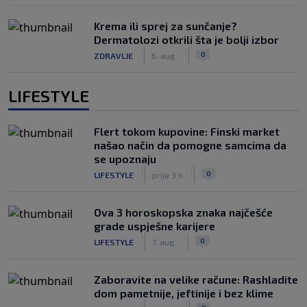
Krema ili sprej za sunčanje?
Dermatolozi otkrili šta je bolji izbor
|
|
0
ZDRAVLJE
6. aug.
LIFESTYLE
Flert tokom kupovine: Finski market
našao način da pomogne samcima da
se upoznaju
|
|
0
LIFESTYLE
prije 3 h
Ova 3 horoskopska znaka najčešće
grade uspješne karijere
|
|
0
LIFESTYLE
7. aug.
Zaboravite na velike račune: Rashladite
dom pametnije, jeftinije i bez klime
|
|