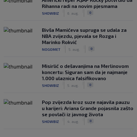
Rihanna radi na novim pjesmama
|
|
0
SHOWBIZ
6. aug.
Bivša Mamićeva supruga se udala za
NBA zvijezdu, pjevala se Rozga i
Marinko Rokvić
|
|
0
NOGOMET
5. aug.
Misirlić o dešavanjima na Merlinovom
koncertu: Siguran sam da je najmanje
1.000 ulaznica falsifikovano
|
|
0
SHOWBIZ
5. aug.
Pop zvijezda kroz suze najavila pauzu
u karijeri: Ariana Grande pojasnila zašto
se povlači iz javnog života
|
|
0
SHOWBIZ
4. aug.