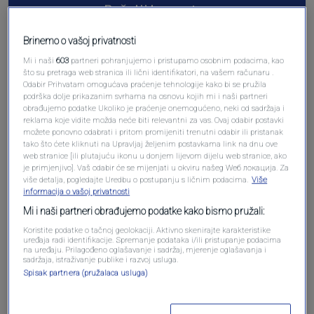
Pošalji komentar
Brinemo o vašoj privatnosti
Mi i naši
603
partneri pohranjujemo i pristupamo osobnim podacima, kao
što su pretraga web stranica ili lični identifikatori, na vašem računaru .
Odabir Prihvatam omogućava praćenje tehnologije kako bi se pružila
podrška dolje prikazanim svrhama na osnovu kojih mi i naši partneri
obrađujemo podatke Ukoliko je praćenje onemogućeno, neki od sadržaja i
reklama koje vidite možda neće biti relevantni za vas. Ovaj odabir postavki
možete ponovno odabrati i pritom promijeniti trenutni odabir ili pristanak
tako što ćete kliknuti na Upravljaj željenim postavkama link na dnu ove
web stranice [ili plutajuću ikonu u donjem lijevom dijelu web stranice, ako
Oglas
je primjenjivo]. Vaš odabir će se mijenjati u okviru našeg Wеб локација. Za
više detalja, pogledajte Uredbu o postupanju s ličnim podacima.
Više
informacija o vašoj privatnosti
Mi i naši partneri obrađujemo podatke kako bismo pružali:
Koristite podatke o tačnoj geolokaciji. Aktivno skenirajte karakteristike
uređaja radi identifikacije. Spremanje podataka i/ili pristupanje podacima
na uređaju. Prilagođeno oglašavanje i sadržaj, mjerenje oglašavanja i
sadržaja, istraživanje publike i razvoj usluga.
Spisak partnera (pružalaca usluga)