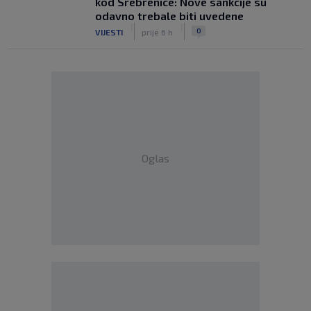
kod Srebrenice: Nove sankcije su
odavno trebale biti uvedene
|
|
0
VIJESTI
prije 6 h
Oglas