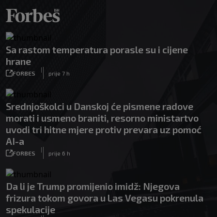
Sa rastom temperatura porasle su i cijene
hrane
|
FORBES
prije 7 h
Srednjoškolci u Danskoj će pismene radove
morati i usmeno braniti, resorno ministartvo
uvodi tri hitne mjere protiv prevara uz pomoć
AI-a
|
FORBES
prije 6 h
Da li je Trump promijenio imidž: Njegova
frizura tokom govora u Las Vegasu pokrenula
spekulacije