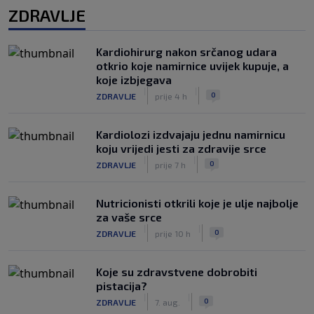
ZDRAVLJE
Kardiohirurg nakon srčanog udara
otkrio koje namirnice uvijek kupuje, a
koje izbjegava
|
|
0
ZDRAVLJE
prije 4 h
Kardiolozi izdvajaju jednu namirnicu
koju vrijedi jesti za zdravije srce
|
|
0
ZDRAVLJE
prije 7 h
Nutricionisti otkrili koje je ulje najbolje
za vaše srce
|
|
0
ZDRAVLJE
prije 10 h
Koje su zdravstvene dobrobiti
pistacija?
|
|
0
ZDRAVLJE
7. aug.