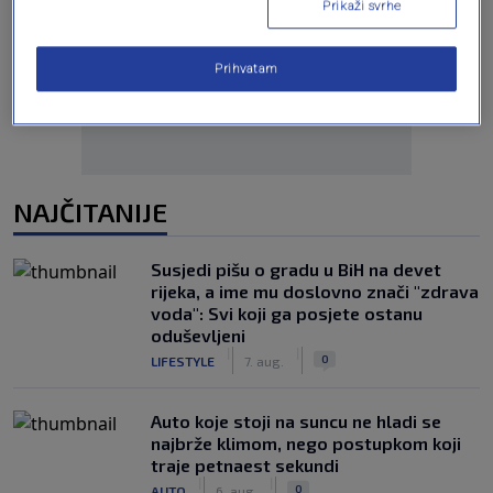
Prikaži svrhe
Oglas
Prihvatam
NAJČITANIJE
Susjedi pišu o gradu u BiH na devet
rijeka, a ime mu doslovno znači "zdrava
voda": Svi koji ga posjete ostanu
oduševljeni
|
|
0
LIFESTYLE
7. aug.
Auto koje stoji na suncu ne hladi se
najbrže klimom, nego postupkom koji
traje petnaest sekundi
|
|
0
AUTO
6. aug.