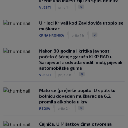
kredit kao investiciju za spas bolnica
|
|
0
VIJESTI
prije 1 h
U rijeci Krivaji kod Zavidovića utopio se
muškarac
|
|
0
CRNA HRONIKA
prije 1 h
Nakon 30 godina i kritika javnosti
počelo čišćenje garaža KJKP RAD u
Sarajevu: Iz odvoda vadili mulj, pijesak i
automobilske gume
|
|
0
VIJESTI
prije 2 h
Malo se (pre)više popilo: U splitsku
bolnicu doveden muškarac sa 6,2
promila alkohola u krvi
|
|
0
REGIJA
prije 2 h
Čajniče: U Milatkovićima otvorena