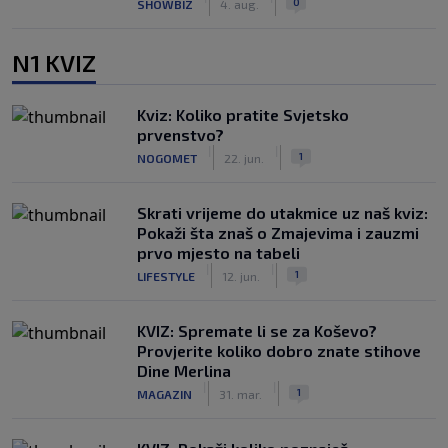
0
SHOWBIZ
4. aug.
N1 KVIZ
Kviz: Koliko pratite Svjetsko
prvenstvo?
|
|
1
NOGOMET
22. jun.
Skrati vrijeme do utakmice uz naš kviz:
Pokaži šta znaš o Zmajevima i zauzmi
prvo mjesto na tabeli
|
|
1
LIFESTYLE
12. jun.
KVIZ: Spremate li se za Koševo?
Provjerite koliko dobro znate stihove
Dine Merlina
|
|
1
MAGAZIN
31. mar.