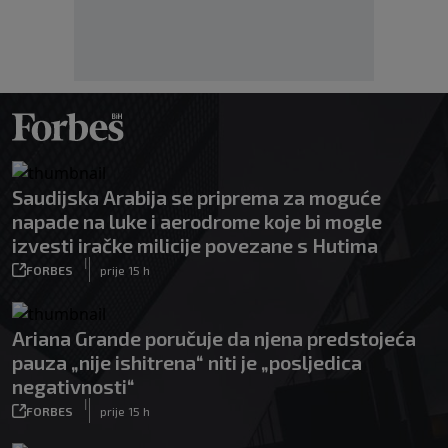
Saudijska Arabija se priprema za moguće
napade na luke i aerodrome koje bi mogle
izvesti iračke milicije povezane s Hutima
|
FORBES
prije 15 h
Ariana Grande poručuje da njena predstojeća
pauza „nije ishitrena“ niti je „posljedica
negativnosti“
|
FORBES
prije 15 h