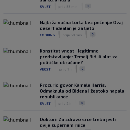
|
|
0
SVIJET
prije 55 min
Najbrža voćna torta bez pečenja: Ovaj
desert idealan je za ljeto
|
|
0
COOKING
prije 59 min
Konstitutivnost i legitimno
predstavljanje: Temelj BiH ili alat za
političke obračune?
|
|
0
VIJESTI
prije 1 h
Procurio govor Kamale Harris:
Odmaknula od Bidena i žestoko napala
republikance
|
|
0
SVIJET
prije 2 h
Doktori: Za zdravo srce treba jesti
dvije supernamirnice
|
|