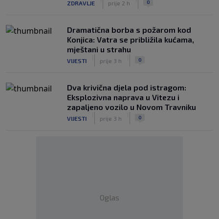
0
ZDRAVLJE
prije 2 h
Dramatična borba s požarom kod
Konjica: Vatra se približila kućama,
mještani u strahu
|
|
0
VIJESTI
prije 3 h
Dva krivična djela pod istragom:
Eksplozivna naprava u Vitezu i
zapaljeno vozilo u Novom Travniku
|
|
0
VIJESTI
prije 3 h
Oglas