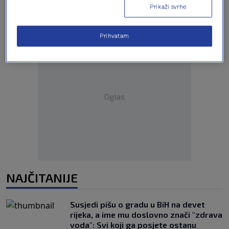
Prikaži svrhe
Prihvatam
Oglas
NAJČITANIJE
Susjedi pišu o gradu u BiH na devet
rijeka, a ime mu doslovno znači "zdrava
voda": Svi koji ga posjete ostanu