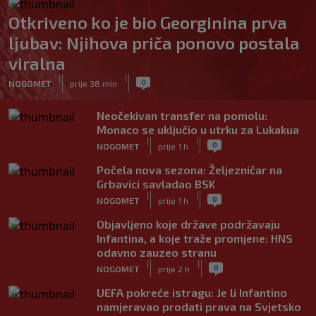
Otkriveno ko je bio Georginina prva
ljubav: Njihova priča ponovo postala
viralna
|
|
0
NOGOMET
prije 38 min
Neočekivan transfer na pomolu:
Monaco se uključio u utrku za Lukakua
|
|
0
NOGOMET
prije 1 h
Počela nova sezona: Željezničar na
Grbavici savladao BSK
|
|
0
NOGOMET
prije 1 h
Objavljeno koje države podržavaju
Infantina, a koje traže promjene: HNS
odavno zauzeo stranu
|
|
0
NOGOMET
prije 2 h
UEFA pokreće istragu: Je li Infantino
namjeravao prodati prava na Svjetsko