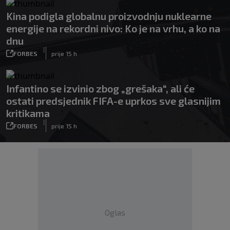
Kina podigla globalnu proizvodnju nuklearne
energije na rekordni nivo: Ko je na vrhu, a ko na
dnu
|
FORBES
prije 15 h
Infantino se izvinio zbog „grešaka“, ali će
ostati predsjednik FIFA-e uprkos sve glasnijim
kritikama
|
FORBES
prije 15 h
Oglas