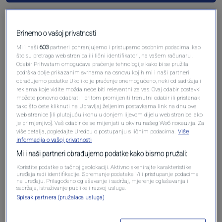
Brinemo o vašoj privatnosti
Mi i naši
603
partneri pohranjujemo i pristupamo osobnim podacima, kao
Pre 3 godina
Diogen
što su pretraga web stranica ili lični identifikatori, na vašem računaru .
Odabir Prihvatam omogućava praćenje tehnologije kako bi se pružila
podrška dolje prikazanim svrhama na osnovu kojih mi i naši partneri
Odavno nisam vidio gluplji kviz!
obrađujemo podatke Ukoliko je praćenje onemogućeno, neki od sadržaja i
reklama koje vidite možda neće biti relevantni za vas. Ovaj odabir postavki
Odgovori
možete ponovno odabrati i pritom promijeniti trenutni odabir ili pristanak
tako što ćete kliknuti na Upravljaj željenim postavkama link na dnu ove
web stranice [ili plutajuću ikonu u donjem lijevom dijelu web stranice, ako
je primjenjivo]. Vaš odabir će se mijenjati u okviru našeg Wеб локација. Za
više detalja, pogledajte Uredbu o postupanju s ličnim podacima.
Više
informacija o vašoj privatnosti
Mi i naši partneri obrađujemo podatke kako bismo pružali:
Koristite podatke o tačnoj geolokaciji. Aktivno skenirajte karakteristike
uređaja radi identifikacije. Spremanje podataka i/ili pristupanje podacima
na uređaju. Prilagođeno oglašavanje i sadržaj, mjerenje oglašavanja i
sadržaja, istraživanje publike i razvoj usluga.
Oglas
Spisak partnera (pružalaca usluga)