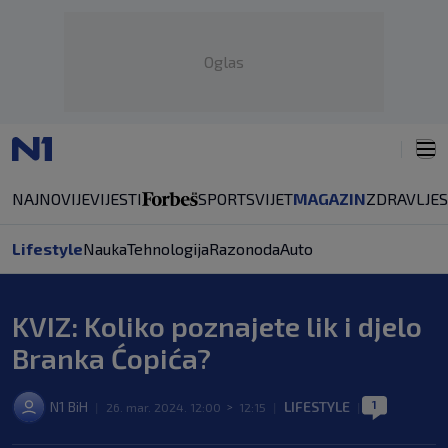
Oglas
NAJNOVIJE
VIJESTI
SPORT
SVIJET
MAGAZIN
ZDRAVLJE
Lifestyle
Nauka
Tehnologija
Razonoda
Auto
KVIZ: Koliko poznajete lik i djelo
Branka Ćopića?
1
N1 BiH
LIFESTYLE
|
26. mar. 2024. 12:00
>
12:15
|
|