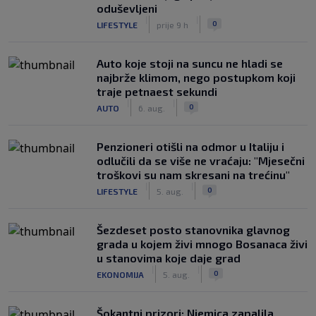
oduševljeni
|
|
0
LIFESTYLE
prije 9 h
Auto koje stoji na suncu ne hladi se
najbrže klimom, nego postupkom koji
traje petnaest sekundi
|
|
0
AUTO
6. aug.
Penzioneri otišli na odmor u Italiju i
odlučili da se više ne vraćaju: "Mjesečni
troškovi su nam skresani na trećinu"
|
|
0
LIFESTYLE
5. aug.
Šezdeset posto stanovnika glavnog
grada u kojem živi mnogo Bosanaca živi
u stanovima koje daje grad
|
|
0
EKONOMIJA
5. aug.
Šokantni prizori: Njemica zapalila