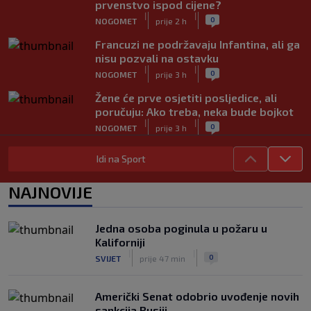
prvenstvo ispod cijene?
|
|
0
NOGOMET
prije 2 h
Francuzi ne podržavaju Infantina, ali ga
nisu pozvali na ostavku
|
|
0
NOGOMET
prije 3 h
Žene će prve osjetiti posljedice, ali
poručuju: Ako treba, neka bude bojkot
|
|
0
NOGOMET
prije 3 h
Zvanično: Samed Baždar ima novi klub,
Idi na Sport
zadužio broj sa velikom "težinom"
|
|
0
NOGOMET
prije 5 h
NAJNOVIJE
Prije nekoliko godina zaludjela je
internet, a onda nestala iz javnosti: Svi
Jedna osoba poginula u požaru u
se pitaju gdje je i šta radi (VIDEO)
Kaliforniji
|
|
0
OSTALI SPORTOVI
prije 6 h
|
|
0
SVIJET
prije 47 min
Američki Senat odobrio uvođenje novih
sankcija Rusiji