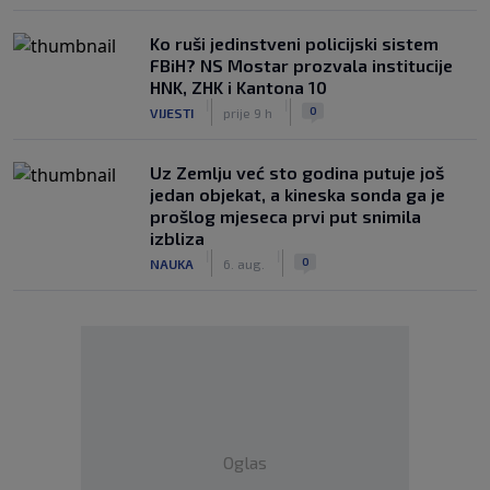
Ko ruši jedinstveni policijski sistem
FBiH? NS Mostar prozvala institucije
HNK, ZHK i Kantona 10
|
|
0
VIJESTI
prije 9 h
Uz Zemlju već sto godina putuje još
jedan objekat, a kineska sonda ga je
prošlog mjeseca prvi put snimila
izbliza
|
|
0
NAUKA
6. aug.
Oglas