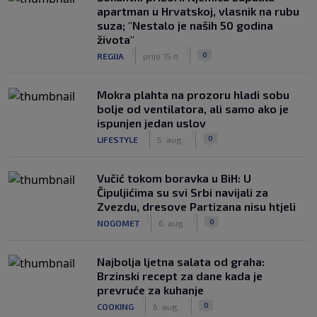
apartman u Hrvatskoj, vlasnik na rubu
suza; "Nestalo je naših 50 godina
života"
|
|
0
REGIJA
prije 15 h
Mokra plahta na prozoru hladi sobu
bolje od ventilatora, ali samo ako je
ispunjen jedan uslov
|
|
0
LIFESTYLE
5. aug.
Vučić tokom boravka u BiH: U
Čipuljićima su svi Srbi navijali za
Zvezdu, dresove Partizana nisu htjeli
|
|
0
NOGOMET
6. aug.
Najbolja ljetna salata od graha:
Brzinski recept za dane kada je
prevruće za kuhanje
|
|
0
COOKING
6. aug.