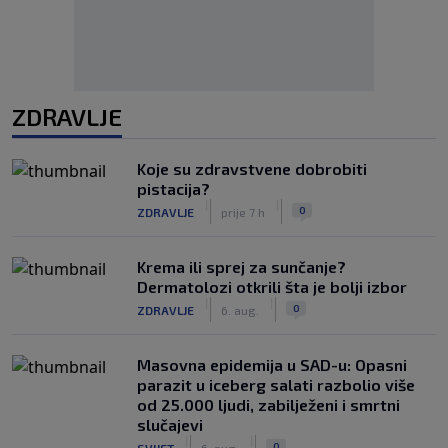
ZDRAVLJE
Koje su zdravstvene dobrobiti
pistacija?
|
|
0
ZDRAVLJE
prije 7 h
Krema ili sprej za sunčanje?
Dermatolozi otkrili šta je bolji izbor
|
|
0
ZDRAVLJE
6. aug.
Masovna epidemija u SAD-u: Opasni
parazit u iceberg salati razbolio više
od 25.000 ljudi, zabilježeni i smrtni
slučajevi
|
|
0
SVIJET
6. aug.