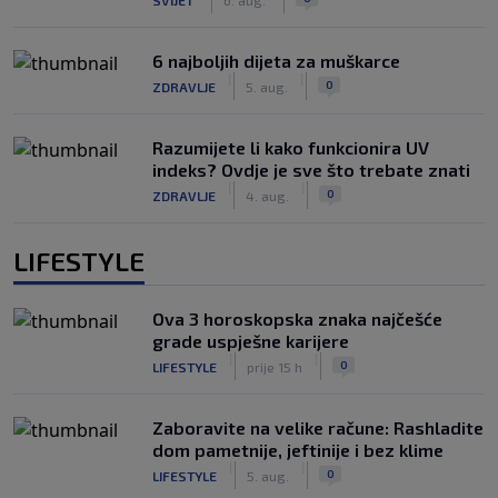
6 najboljih dijeta za muškarce
|
|
0
ZDRAVLJE
5. aug.
Razumijete li kako funkcionira UV
indeks? Ovdje je sve što trebate znati
|
|
0
ZDRAVLJE
4. aug.
LIFESTYLE
Ova 3 horoskopska znaka najčešće
grade uspješne karijere
|
|
0
LIFESTYLE
prije 15 h
Zaboravite na velike račune: Rashladite
dom pametnije, jeftinije i bez klime
|
|
0
LIFESTYLE
5. aug.