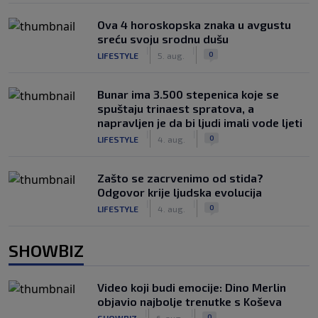
Ova 4 horoskopska znaka u avgustu
sreću svoju srodnu dušu
|
|
0
LIFESTYLE
5. aug.
Bunar imа 3.500 stepenica koje se
spuštaju trinaest spratova, a
napravljen je da bi ljudi imali vode ljeti
|
|
0
LIFESTYLE
4. aug.
Zašto se zacrvenimo od stida?
Odgovor krije ljudska evolucija
|
|
0
LIFESTYLE
4. aug.
SHOWBIZ
Video koji budi emocije: Dino Merlin
objavio najbolje trenutke s Koševa
|
|
0
SHOWBIZ
6. aug.