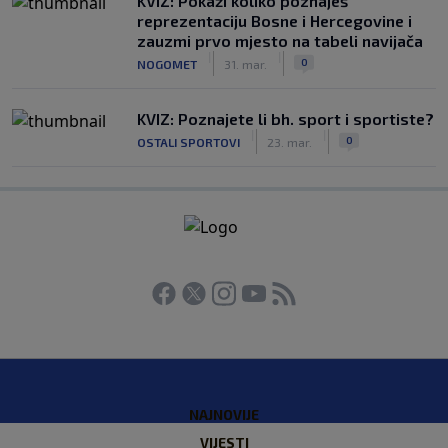
KVIZ: Pokaži koliko poznaješ
reprezentaciju Bosne i Hercegovine i
zauzmi prvo mjesto na tabeli navijača
|
|
0
NOGOMET
31. mar.
KVIZ: Poznajete li bh. sport i sportiste?
|
|
0
OSTALI SPORTOVI
23. mar.
NAJNOVIJE
VIJESTI