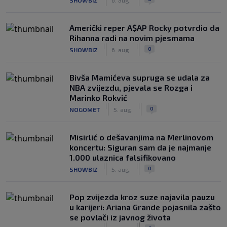
Američki reper A$AP Rocky potvrdio da
Rihanna radi na novim pjesmama
|
|
0
SHOWBIZ
6. aug.
Bivša Mamićeva supruga se udala za
NBA zvijezdu, pjevala se Rozga i
Marinko Rokvić
|
|
0
NOGOMET
5. aug.
Misirlić o dešavanjima na Merlinovom
koncertu: Siguran sam da je najmanje
1.000 ulaznica falsifikovano
|
|
0
SHOWBIZ
5. aug.
Pop zvijezda kroz suze najavila pauzu
u karijeri: Ariana Grande pojasnila zašto
se povlači iz javnog života
|
|