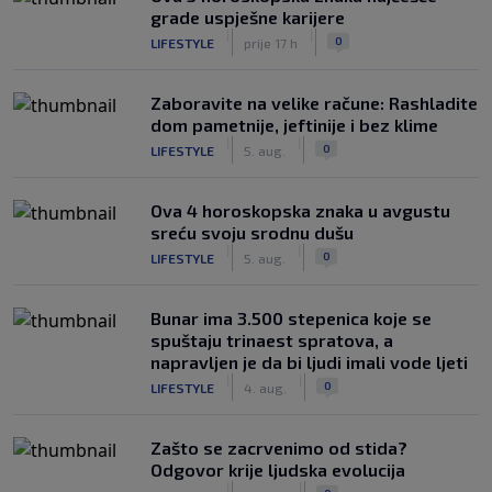
grade uspješne karijere
|
|
0
LIFESTYLE
prije 17 h
Zaboravite na velike račune: Rashladite
dom pametnije, jeftinije i bez klime
|
|
0
LIFESTYLE
5. aug.
Ova 4 horoskopska znaka u avgustu
sreću svoju srodnu dušu
|
|
0
LIFESTYLE
5. aug.
Bunar imа 3.500 stepenica koje se
spuštaju trinaest spratova, a
napravljen je da bi ljudi imali vode ljeti
|
|
0
LIFESTYLE
4. aug.
Zašto se zacrvenimo od stida?
Odgovor krije ljudska evolucija
|
|