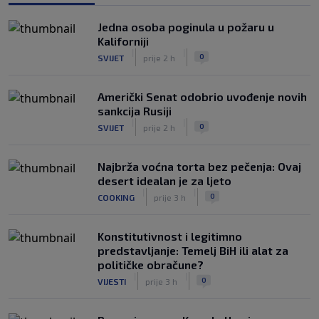
Prije nekoliko godina zaludjela je
internet, a onda nestala iz javnosti: Svi
Jedna osoba poginula u požaru u
se pitaju gdje je i šta radi (VIDEO)
Kaliforniji
|
|
0
OSTALI SPORTOVI
prije 8 h
|
|
0
SVIJET
prije 2 h
Američki Senat odobrio uvođenje novih
sankcija Rusiji
|
|
0
SVIJET
prije 2 h
Najbrža voćna torta bez pečenja: Ovaj
desert idealan je za ljeto
|
|
0
COOKING
prije 3 h
Konstitutivnost i legitimno
predstavljanje: Temelj BiH ili alat za
političke obračune?
|
|
0
VIJESTI
prije 3 h