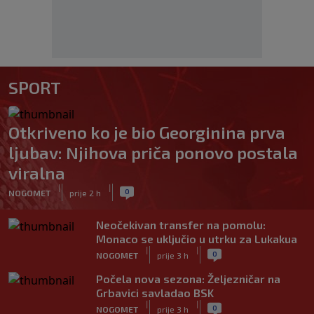
SPORT
Otkriveno ko je bio Georginina prva
ljubav: Njihova priča ponovo postala
viralna
|
|
0
NOGOMET
prije 2 h
Neočekivan transfer na pomolu:
Monaco se uključio u utrku za Lukakua
|
|
0
NOGOMET
prije 3 h
Počela nova sezona: Željezničar na
Grbavici savladao BSK
|
|
0
NOGOMET
prije 3 h