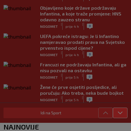
Objavljeno koje države podržavaju
Infantina, a koje traže promjene: HNS
odavno zauzeo stranu
|
|
0
NOGOMET
prije 4 h
UEFA pokreće istragu: Je li Infantino
namjeravao prodati prava na Svjetsko
prvenstvo ispod cijene?
|
|
0
NOGOMET
prije 4 h
Francuzi ne podržavaju Infantina, ali ga
nisu pozvali na ostavku
|
|
0
NOGOMET
prije 5 h
Žene će prve osjetiti posljedice, ali
poručuju: Ako treba, neka bude bojkot
|
|
0
NOGOMET
prije 5 h
Zvanično: Samed Baždar ima novi klub,
Idi na Sport
zadužio broj sa velikom "težinom"
|
|
0
NOGOMET
prije 7 h
NAJNOVIJE