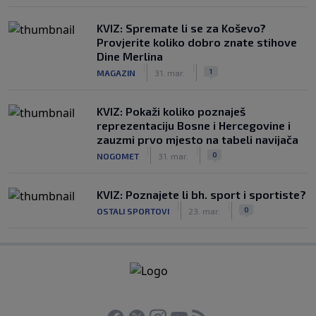
KVIZ: Spremate li se za Koševo?
Provjerite koliko dobro znate stihove
Dine Merlina
|
|
1
MAGAZIN
31. mar.
KVIZ: Pokaži koliko poznaješ
reprezentaciju Bosne i Hercegovine i
zauzmi prvo mjesto na tabeli navijača
|
|
0
NOGOMET
31. mar.
KVIZ: Poznajete li bh. sport i sportiste?
|
|
0
OSTALI SPORTOVI
23. mar.