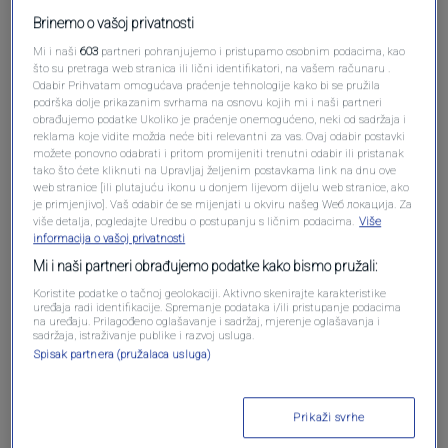
Brinemo o vašoj privatnosti
Mi i naši
603
partneri pohranjujemo i pristupamo osobnim podacima, kao
što su pretraga web stranica ili lični identifikatori, na vašem računaru .
Odabir Prihvatam omogućava praćenje tehnologije kako bi se pružila
Oglas
podrška dolje prikazanim svrhama na osnovu kojih mi i naši partneri
obrađujemo podatke Ukoliko je praćenje onemogućeno, neki od sadržaja i
reklama koje vidite možda neće biti relevantni za vas. Ovaj odabir postavki
možete ponovno odabrati i pritom promijeniti trenutni odabir ili pristanak
tako što ćete kliknuti na Upravljaj željenim postavkama link na dnu ove
web stranice [ili plutajuću ikonu u donjem lijevom dijelu web stranice, ako
je primjenjivo]. Vaš odabir će se mijenjati u okviru našeg Wеб локација. Za
više detalja, pogledajte Uredbu o postupanju s ličnim podacima.
Više
informacija o vašoj privatnosti
Mi i naši partneri obrađujemo podatke kako bismo pružali:
Koristite podatke o tačnoj geolokaciji. Aktivno skenirajte karakteristike
uređaja radi identifikacije. Spremanje podataka i/ili pristupanje podacima
na uređaju. Prilagođeno oglašavanje i sadržaj, mjerenje oglašavanja i
sadržaja, istraživanje publike i razvoj usluga.
Oglas
Spisak partnera (pružalaca usluga)
Prikaži svrhe