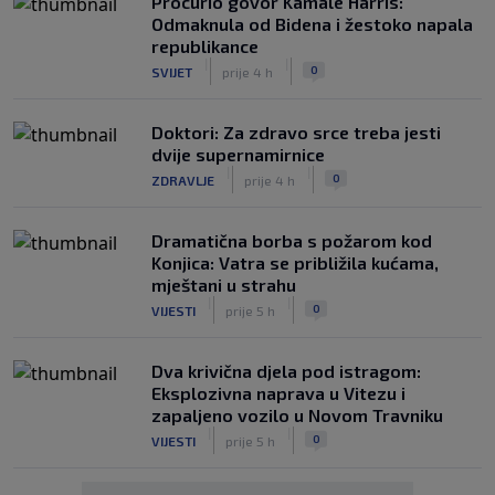
Procurio govor Kamale Harris:
Odmaknula od Bidena i žestoko napala
republikance
|
|
0
SVIJET
prije 4 h
Doktori: Za zdravo srce treba jesti
dvije supernamirnice
|
|
0
ZDRAVLJE
prije 4 h
Dramatična borba s požarom kod
Konjica: Vatra se približila kućama,
mještani u strahu
|
|
0
VIJESTI
prije 5 h
Dva krivična djela pod istragom:
Eksplozivna naprava u Vitezu i
zapaljeno vozilo u Novom Travniku
|
|
0
VIJESTI
prije 5 h