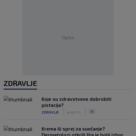
Oglas
ZDRAVLJE
Koje su zdravstvene dobrobiti
pistacija?
|
|
0
ZDRAVLJE
prije 9 h
Krema ili sprej za sunčanje?
Dermatolozi otkrili šta je bolji izbor