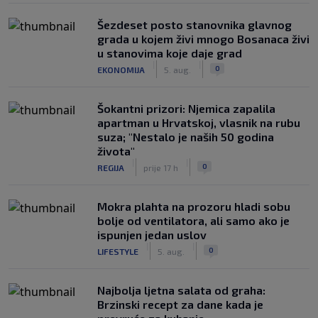
Šezdeset posto stanovnika glavnog
grada u kojem živi mnogo Bosanaca živi
u stanovima koje daje grad
|
|
0
EKONOMIJA
5. aug.
Šokantni prizori: Njemica zapalila
apartman u Hrvatskoj, vlasnik na rubu
suza; "Nestalo je naših 50 godina
života"
|
|
0
REGIJA
prije 17 h
Mokra plahta na prozoru hladi sobu
bolje od ventilatora, ali samo ako je
ispunjen jedan uslov
|
|
0
LIFESTYLE
5. aug.
Najbolja ljetna salata od graha:
Brzinski recept za dane kada je