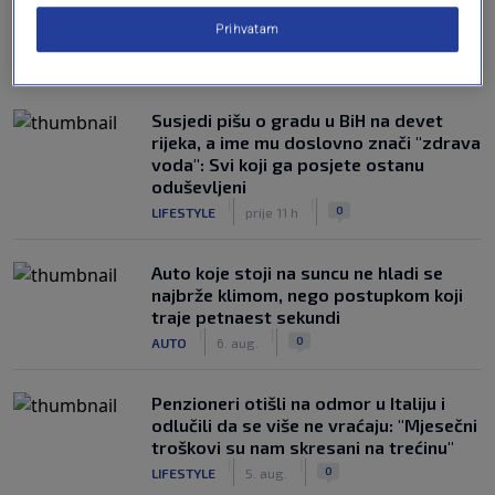
Prihvatam
NAJČITANIJE
Susjedi pišu o gradu u BiH na devet
rijeka, a ime mu doslovno znači "zdrava
voda": Svi koji ga posjete ostanu
oduševljeni
|
|
0
LIFESTYLE
prije 11 h
Auto koje stoji na suncu ne hladi se
najbrže klimom, nego postupkom koji
traje petnaest sekundi
|
|
0
AUTO
6. aug.
Penzioneri otišli na odmor u Italiju i
odlučili da se više ne vraćaju: "Mjesečni
troškovi su nam skresani na trećinu"
|
|
0
LIFESTYLE
5. aug.