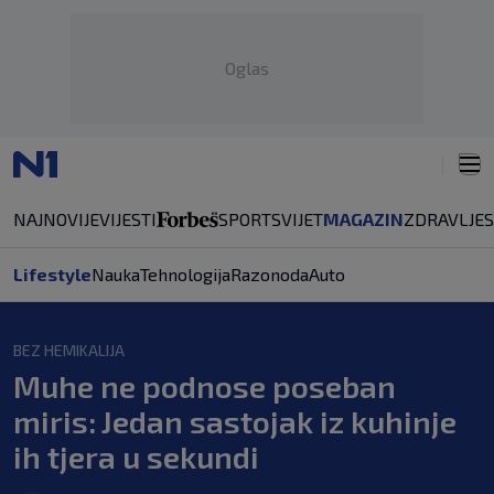
Oglas
NAJNOVIJE
VIJESTI
SPORT
SVIJET
MAGAZIN
ZDRAVLJE
Lifestyle
Nauka
Tehnologija
Razonoda
Auto
BEZ HEMIKALIJA
Muhe ne podnose poseban
miris: Jedan sastojak iz kuhinje
ih tjera u sekundi