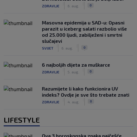
|
|
0
ZDRAVLJE
6. aug.
Masovna epidemija u SAD-u: Opasni
parazit u iceberg salati razbolio više
od 25.000 ljudi, zabilježeni i smrtni
slučajevi
|
|
0
SVIJET
6. aug.
6 najboljih dijeta za muškarce
|
|
0
ZDRAVLJE
5. aug.
Razumijete li kako funkcionira UV
indeks? Ovdje je sve što trebate znati
|
|
0
ZDRAVLJE
4. aug.
LIFESTYLE
Ova 3 horoskopska znaka najčešće