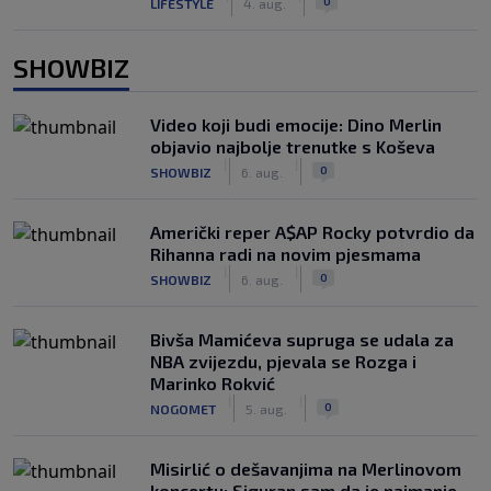
0
LIFESTYLE
4. aug.
SHOWBIZ
Video koji budi emocije: Dino Merlin
objavio najbolje trenutke s Koševa
|
|
0
SHOWBIZ
6. aug.
Američki reper A$AP Rocky potvrdio da
Rihanna radi na novim pjesmama
|
|
0
SHOWBIZ
6. aug.
Bivša Mamićeva supruga se udala za
NBA zvijezdu, pjevala se Rozga i
Marinko Rokvić
|
|
0
NOGOMET
5. aug.
Misirlić o dešavanjima na Merlinovom
koncertu: Siguran sam da je najmanje