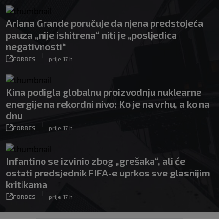
Ariana Grande poručuje da njena predstojeća
pauza „nije ishitrena“ niti je „posljedica
negativnosti“
|
FORBES
prije 17 h
Kina podigla globalnu proizvodnju nuklearne
energije na rekordni nivo: Ko je na vrhu, a ko na
dnu
|
FORBES
prije 17 h
Infantino se izvinio zbog „grešaka“, ali će
ostati predsjednik FIFA-e uprkos sve glasnijim
kritikama
|
FORBES
prije 17 h