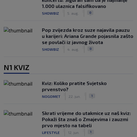
1.000 ulaznica falsifikovano
|
|
0
SHOWBIZ
5. aug.
Pop zvijezda kroz suze najavila pauzu
u karijeri: Ariana Grande pojasnila zašto
se povlači iz javnog života
|
|
0
SHOWBIZ
4. aug.
N1 KVIZ
Kviz: Koliko pratite Svjetsko
prvenstvo?
|
|
1
NOGOMET
22. jun.
Skrati vrijeme do utakmice uz naš kviz:
Pokaži šta znaš o Zmajevima i zauzmi
prvo mjesto na tabeli
|
|
1
LIFESTYLE
12. jun.