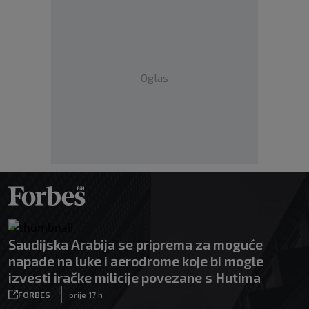
Oglas
Saudijska Arabija se priprema za moguće
napade na luke i aerodrome koje bi mogle
izvesti iračke milicije povezane s Hutima
|
FORBES
prije 17 h