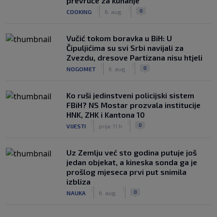
prevruće za kuhanje
|
|
0
COOKING
6. aug.
Vučić tokom boravka u BiH: U
Čipuljićima su svi Srbi navijali za
Zvezdu, dresove Partizana nisu htjeli
|
|
0
NOGOMET
6. aug.
Ko ruši jedinstveni policijski sistem
FBiH? NS Mostar prozvala institucije
HNK, ZHK i Kantona 10
|
|
0
VIJESTI
prije 11 h
Uz Zemlju već sto godina putuje još
jedan objekat, a kineska sonda ga je
prošlog mjeseca prvi put snimila
izbliza
|
|
0
NAUKA
6. aug.