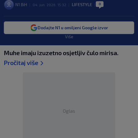
0
N1 BiH
LIFESTYLE
|
04. jun. 2026. 15:32
|
|
Dodajte N1 u omiljeni Google izvor
Više
Muhe imaju izuzetno osjetljiv čulo mirisa.
Pročitaj više
Oglas