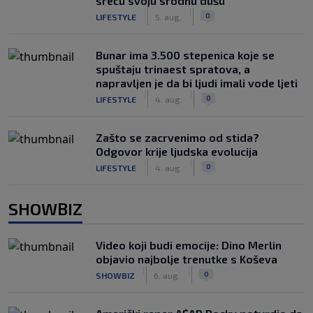
sreću svoju srodnu dušu
|
|
0
LIFESTYLE
5. aug.
Bunar imа 3.500 stepenica koje se
spuštaju trinaest spratova, a
napravljen je da bi ljudi imali vode ljeti
|
|
0
LIFESTYLE
4. aug.
Zašto se zacrvenimo od stida?
Odgovor krije ljudska evolucija
|
|
0
LIFESTYLE
4. aug.
SHOWBIZ
Video koji budi emocije: Dino Merlin
objavio najbolje trenutke s Koševa
|
|
0
SHOWBIZ
6. aug.