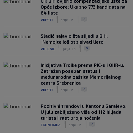
CIK BiH ovjerio kompenzacijske liste za
Opće izbore: Ukupno 773 kandidata na
64 liste
|
|
0
VIJESTI
prije 1 h
Sladić najavio šta slijedi u BiH:
"Nemojte još otpisivati ljeto"
|
|
0
VRIJEME
prije 1 h
Inicijativa Trojke prema PIC-u i OHR-u:
Zatražen poseban status i
međunarodna zaštita Memorijalnog
centra Srebrenica
|
|
0
VIJESTI
prije 1 h
Pozitivni trendovi u Kantonu Sarajevo:
U julu zabilježeno više od 112 hiljada
turista i rast broja noćenja
|
|
0
EKONOMIJA
prije 1 h