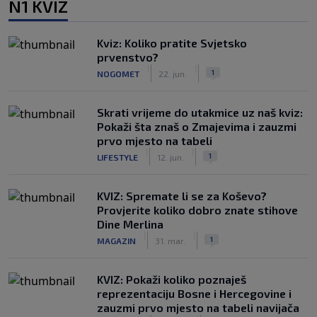
N1 KVIZ
Kviz: Koliko pratite Svjetsko
prvenstvo?
|
|
1
NOGOMET
22. jun.
Skrati vrijeme do utakmice uz naš kviz:
Pokaži šta znaš o Zmajevima i zauzmi
prvo mjesto na tabeli
|
|
1
LIFESTYLE
12. jun.
KVIZ: Spremate li se za Koševo?
Provjerite koliko dobro znate stihove
Dine Merlina
|
|
1
MAGAZIN
31. mar.
KVIZ: Pokaži koliko poznaješ
reprezentaciju Bosne i Hercegovine i
zauzmi prvo mjesto na tabeli navijača