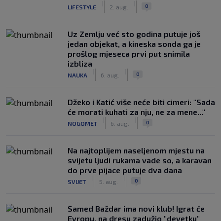
|
|
0
LIFESTYLE
2. aug.
Uz Zemlju već sto godina putuje još
jedan objekat, a kineska sonda ga je
prošlog mjeseca prvi put snimila
izbliza
|
|
0
NAUKA
6. aug.
Džeko i Katić više neće biti cimeri: "Sada
će morati kuhati za nju, ne za mene..."
|
|
0
NOGOMET
6. aug.
Na najtoplijem naseljenom mjestu na
svijetu ljudi rukama vade so, a karavan
do prve pijace putuje dva dana
|
|
0
SVIJET
5. aug.
Samed Baždar ima novi klub! Igrat će
Evropu, na dresu zadužio "devetku"