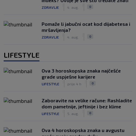
indeks? Ovdje je sve što trebate znati
|
|
0
ZDRAVLJE
4. aug.
Pomaže li jabučni ocat kod dijabetesa i
mršavljenja?
|
|
0
ZDRAVLJE
4. aug.
LIFESTYLE
Ova 3 horoskopska znaka najčešće
grade uspješne karijere
|
|
0
LIFESTYLE
prije 4 h
Zaboravite na velike račune: Rashladite
dom pametnije, jeftinije i bez klime
|
|
0
LIFESTYLE
5. aug.
Ova 4 horoskopska znaka u avgustu