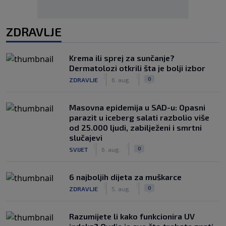
ZDRAVLJE
Krema ili sprej za sunčanje?
Dermatolozi otkrili šta je bolji izbor
|
|
0
ZDRAVLJE
6. aug.
Masovna epidemija u SAD-u: Opasni
parazit u iceberg salati razbolio više
od 25.000 ljudi, zabilježeni i smrtni
slučajevi
|
|
0
SVIJET
6. aug.
6 najboljih dijeta za muškarce
|
|
0
ZDRAVLJE
5. aug.
Razumijete li kako funkcionira UV