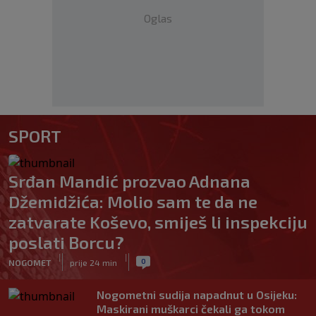
Oglas
SPORT
Srđan Mandić prozvao Adnana
Džemidžića: Molio sam te da ne
zatvarate Koševo, smiješ li inspekciju
poslati Borcu?
|
|
0
NOGOMET
prije 24 min
Nogometni sudija napadnut u Osijeku:
Maskirani muškarci čekali ga tokom