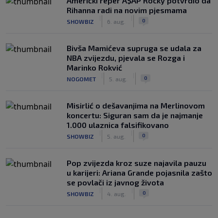
Američki reper A$AP Rocky potvrdio da
Rihanna radi na novim pjesmama
|
|
0
SHOWBIZ
6. aug.
Bivša Mamićeva supruga se udala za
NBA zvijezdu, pjevala se Rozga i
Marinko Rokvić
|
|
0
NOGOMET
5. aug.
Misirlić o dešavanjima na Merlinovom
koncertu: Siguran sam da je najmanje
1.000 ulaznica falsifikovano
|
|
0
SHOWBIZ
5. aug.
Pop zvijezda kroz suze najavila pauzu
u karijeri: Ariana Grande pojasnila zašto
se povlači iz javnog života
|
|
0
SHOWBIZ
4. aug.