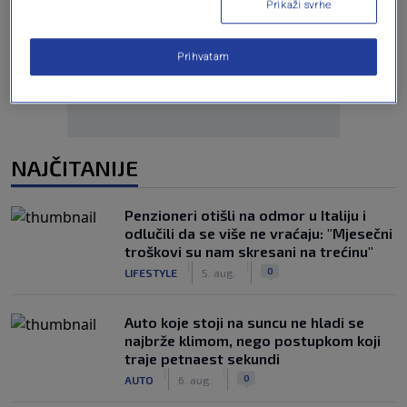
Prikaži svrhe
Oglas
Prihvatam
NAJČITANIJE
Penzioneri otišli na odmor u Italiju i
odlučili da se više ne vraćaju: "Mjesečni
troškovi su nam skresani na trećinu"
|
|
0
LIFESTYLE
5. aug.
Auto koje stoji na suncu ne hladi se
najbrže klimom, nego postupkom koji
traje petnaest sekundi
|
|
0
AUTO
6. aug.