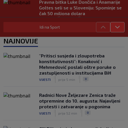
Pravna bitka Luke Dončića i Anamarije
Goltes seli se u Sloveniju: Spominje se
čak 50 miliona dolara
|
|
0
KOŠARKA
prije 3 h
Idi na Sport
Danas počinje nova sezona šampionata
BiH: Željezničar protiv novajlije na
NAJNOVIJE
Grbavici
|
|
0
NOGOMET
prije 3 h
"Pritisci susjeda i zloupotreba
Infantino u jeku brojnih kritika, dobio
konstitutivnosti": Konaković i
javnu podršku jednog nogometnog
Mehmedović poslali oštre poruke o
saveza, ali i jednu kritiku
zastupljenosti u institucijama BiH
|
|
0
NOGOMET
prije 4 h
|
|
0
VIJESTI
prije 5 min
Radnici Nove Željezare Zenica traže
otpremnine do 10. augusta: Najavljeni
protesti i zatvaranje u pogonima
|
|
0
VIJESTI
prije 52 min