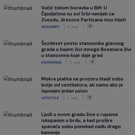
Vučić tokom boravka u BiH: U
Čipuljićima su svi Srbi navijali za
Zvezdu, dresove Partizana nisu htjeli
|
|
0
NOGOMET
6. aug.
Šezdeset posto stanovnika glavnog
grada u kojem živi mnogo Bosanaca živi
u stanovima koje daje grad
|
|
0
EKONOMIJA
5. aug.
Mokra plahta na prozoru hladi sobu
bolje od ventilatora, ali samo ako je
ispunjen jedan uslov
|
|
0
LIFESTYLE
5. aug.
Ljudi u ovom gradu žive u rupama
iskopanim u brdu, a kad prošire
spavaću sobu ponekad nađu drago
kamenje