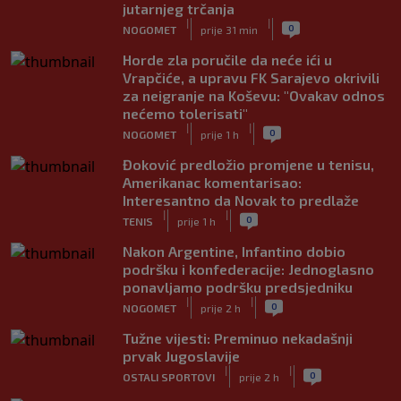
jutarnjeg trčanja
|
|
0
NOGOMET
prije 31 min
Horde zla poručile da neće ići u
Vrapčiće, a upravu FK Sarajevo okrivili
za neigranje na Koševu: "Ovakav odnos
nećemo tolerisati"
|
|
0
NOGOMET
prije 1 h
Đoković predložio promjene u tenisu,
Amerikanac komentarisao:
Interesantno da Novak to predlaže
|
|
0
TENIS
prije 1 h
Nakon Argentine, Infantino dobio
podršku i konfederacije: Jednoglasno
ponavljamo podršku predsjedniku
|
|
0
NOGOMET
prije 2 h
Tužne vijesti: Preminuo nekadašnji
prvak Jugoslavije
|
|
0
OSTALI SPORTOVI
prije 2 h