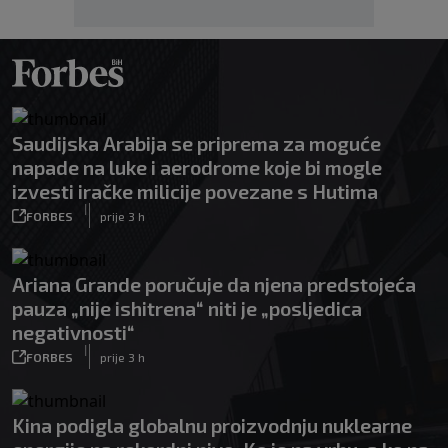
Saudijska Arabija se priprema za moguće
napade na luke i aerodrome koje bi mogle
izvesti iračke milicije povezane s Hutima
|
FORBES
prije 3 h
Ariana Grande poručuje da njena predstojeća
pauza „nije ishitrena“ niti je „posljedica
negativnosti“
|
FORBES
prije 3 h
Kina podigla globalnu proizvodnju nuklearne