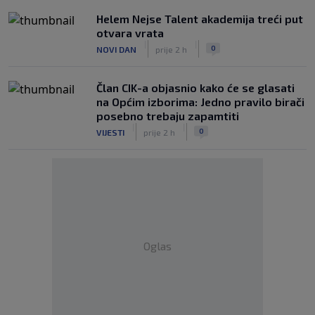
Helem Nejse Talent akademija treći put
otvara vrata
|
|
0
NOVI DAN
prije 2 h
Član CIK-a objasnio kako će se glasati
na Općim izborima: Jedno pravilo birači
posebno trebaju zapamtiti
|
|
0
VIJESTI
prije 2 h
Oglas