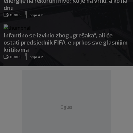
energije na rekordni nivo: Ko je na vrhu, a ko na
dnu
|
FORBES
prije 4 h
Infantino se izvinio zbog „grešaka“, ali će
ostati predsjednik FIFA-e uprkos sve glasnijim
kritikama
|
FORBES
prije 4 h
Oglas