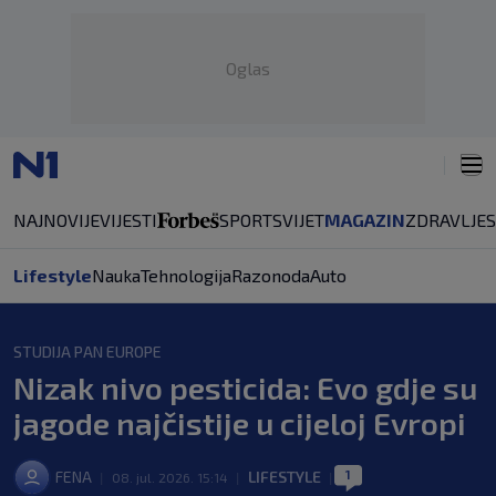
Oglas
NAJNOVIJE
VIJESTI
SPORT
SVIJET
MAGAZIN
ZDRAVLJE
Lifestyle
Nauka
Tehnologija
Razonoda
Auto
STUDIJA PAN EUROPE
Nizak nivo pesticida: Evo gdje su
jagode najčistije u cijeloj Evropi
1
FENA
LIFESTYLE
|
08. jul. 2026. 15:14
|
|