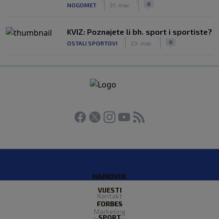
|
|
0
NOGOMET
31. mar.
KVIZ: Poznajete li bh. sport i sportiste?
|
|
0
OSTALI SPORTOVI
23. mar.
NAJNOVIJE
VIJESTI
Kontakt
FORBES
O nama
Marketing
SPORT