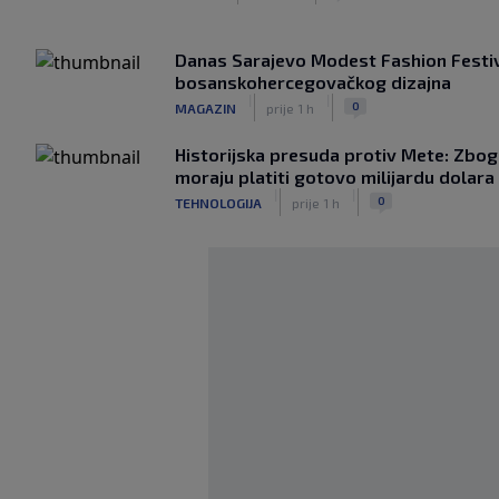
Danas Sarajevo Modest Fashion Festiv
bosanskohercegovačkog dizajna
|
|
0
MAGAZIN
prije 1 h
Historijska presuda protiv Mete: Zbog
moraju platiti gotovo milijardu dolara
|
|
0
TEHNOLOGIJA
prije 1 h