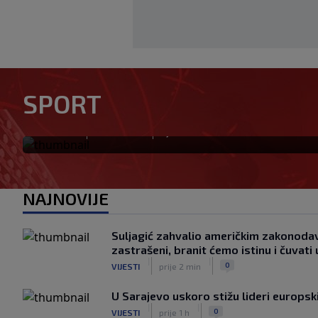
Pravna bitka Luke Dončića i 
SPORT
se u Sloveniju: Spominje se 
|
|
0
KOŠARKA
prije 35 min
NAJNOVIJE
Suljagić zahvalio američkim zakonoda
zastrašeni, branit ćemo istinu i čuvat
|
|
0
VIJESTI
prije 2 min
U Sarajevo uskoro stižu lideri europs
|
|
0
VIJESTI
prije 1 h