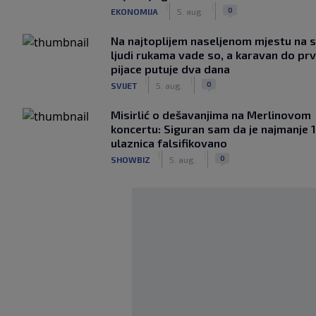
|
|
0
EKONOMIJA
5. aug.
Na najtoplijem naseljenom mjestu na s
ljudi rukama vade so, a karavan do pr
pijace putuje dva dana
|
|
0
SVIJET
5. aug.
Misirlić o dešavanjima na Merlinovom
koncertu: Siguran sam da je najmanje 
ulaznica falsifikovano
|
|
0
SHOWBIZ
5. aug.