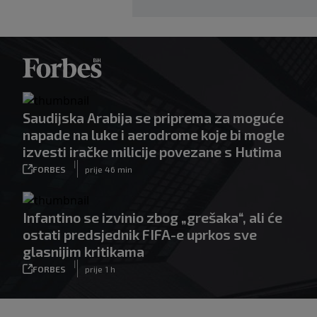
Saudijska Arabija se priprema za moguće
napade na luke i aerodrome koje bi mogle
izvesti iračke milicije povezane s Hutima
|
FORBES
prije 46 min
Infantino se izvinio zbog „grešaka“, ali će
ostati predsjednik FIFA-e uprkos sve
glasnijim kritikama
|
FORBES
prije 1 h