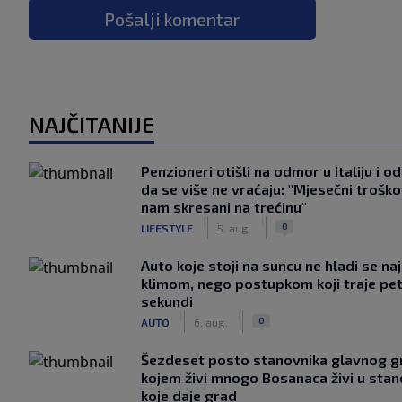
Pošalji komentar
NAJČITANIJE
Penzioneri otišli na odmor u Italiju i odl
da se više ne vraćaju: "Mjesečni troško
nam skresani na trećinu"
|
|
0
LIFESTYLE
5. aug.
Auto koje stoji na suncu ne hladi se na
klimom, nego postupkom koji traje pe
sekundi
|
|
0
AUTO
6. aug.
Šezdeset posto stanovnika glavnog g
kojem živi mnogo Bosanaca živi u sta
koje daje grad