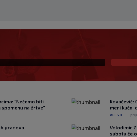
Anamarije Goltes seli
čak 50 miliona dolara
vcima: "Nećemo biti
Kovačević: 
i uspomenu na žrtve"
meni kućni 
|
VIJESTI
prij
kih gradova
Volodimir Z
subotu će o