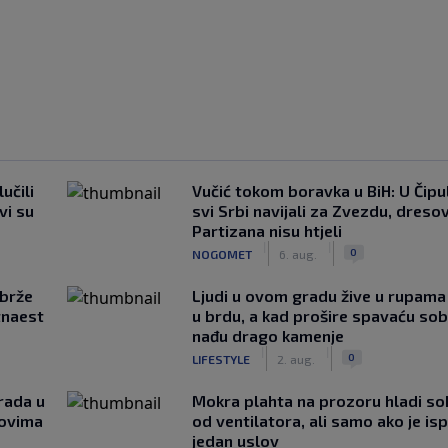
učili
Vučić tokom boravka u BiH: U Čipul
vi su
svi Srbi navijali za Zvezdu, dreso
Partizana nisu htjeli
|
|
0
NOGOMET
6. aug.
jbrže
Ljudi u ovom gradu žive u rupama
tnaest
u brdu, a kad prošire spavaću so
nađu drago kamenje
|
|
0
LIFESTYLE
2. aug.
rada u
Mokra plahta na prozoru hladi so
novima
od ventilatora, ali samo ako je is
jedan uslov