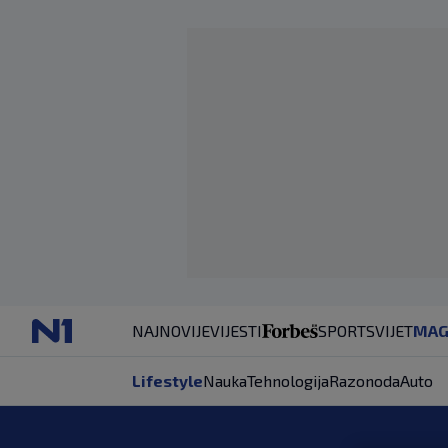
NAJNOVIJE
VIJESTI
SPORT
SVIJET
MAG
Lifestyle
Nauka
Tehnologija
Razonoda
Auto