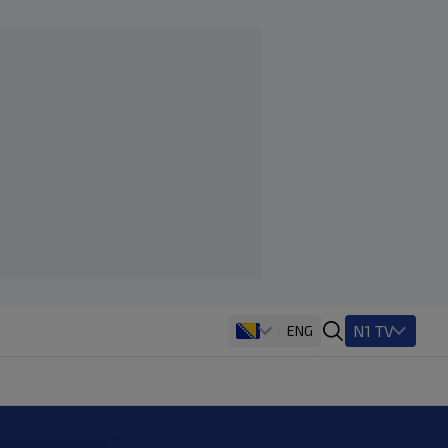
N1 TV
ENG