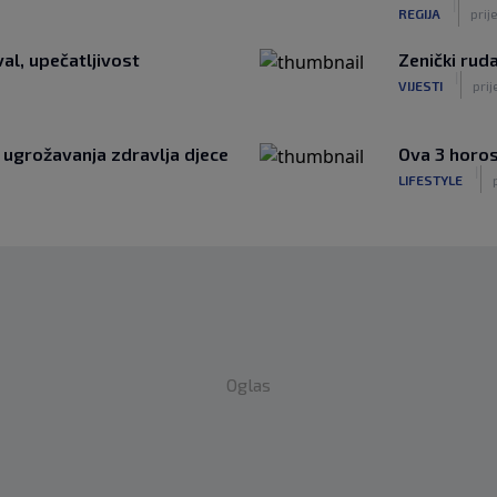
|
REGIJA
prije
al, upečatljivost
Zenički rud
|
VIJESTI
prij
 ugrožavanja zdravlja djece
Ova 3 horos
|
LIFESTYLE
Oglas