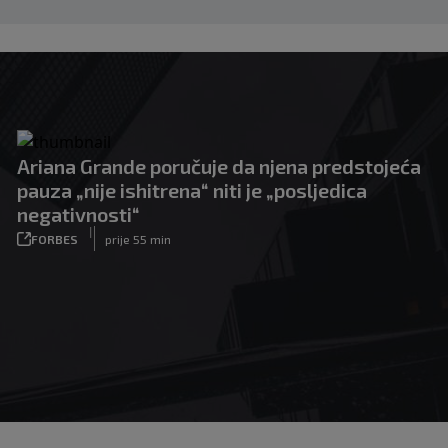
Ariana Grande poručuje da njena predstojeća
pauza „nije ishitrena“ niti je „posljedica
negativnosti“
|
FORBES
prije 55 min