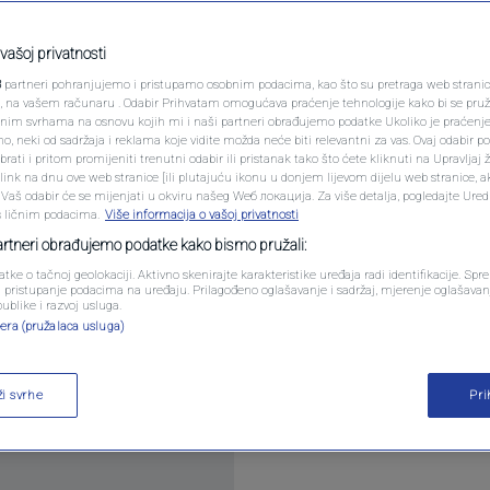
PODCAST
 ne podnose
N1 SPECIJAL
vašoj privatnosti
3
partneri pohranjujemo i pristupamo osobnim podacima, kao što su pretraga web stranica 
FENOMENI
ri, na vašem računaru . Odabir Prihvatam omogućava praćenje tehnologije kako bi se pruž
entara
anim svrhama na osnovu kojih mi i naši partneri obrađujemo podatke Ukoliko je praćenj
 neki od sadržaja i reklama koje vidite možda neće biti relevantni za vas. Ovaj odabir p
NEISTRAŽENO
ati i pritom promijeniti trenutni odabir ili pristanak tako što ćete kliknuti na Upravljaj 
ink na dnu ove web stranice [ili plutajuću ikonu u donjem lijevom dijelu web stranice, a
VIRALNO
. Vaš odabir će se mijenjati u okviru našeg Wеб локација. Za više detalja, pogledajte Ure
s ličnim podacima.
Više informacija o vašoj privatnosti
FOTO
partneri obrađujemo podatke kako bismo pružali:
atke o tačnoj geolokaciji. Aktivno skenirajte karakteristike uređaja radi identifikacije. Sp
PROMO
li pristupanje podacima na uređaju. Prilagođeno oglašavanje i sadržaj, mjerenje oglašavanj
 na terasi. Miris cvijeća, lagan povjetarac i razgo
publike i razvoj usluga.
era (pružalaca usluga)
e da se pojavi nekoliko upornih komaraca pa da už
VIDEO
hanja rukama.
Pročitaj više
ži svrhe
Pr