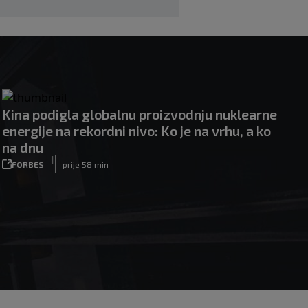
Kina podigla globalnu proizvodnju nuklearne
energije na rekordni nivo: Ko je na vrhu, a ko
na dnu
|
FORBES
prije 58 min