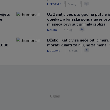
|
|
0
LIFESTYLE
5. aug.
vijetu
Uz Zemlju već sto godina putuje j
ve
objekat, a kineska sonda ga je pr
mjeseca prvi put snimila izbliza
|
|
0
NAUKA
6. aug.
Džeko i Katić više neće biti cimeri:
1.000
morati kuhati za nju, ne za mene...
|
|
0
NOGOMET
6. aug.
Oglas