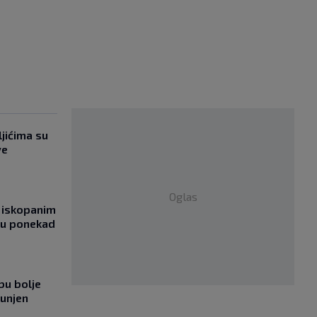
jićima su
ve
Oglas
 iskopanim
bu ponekad
bu bolje
punjen