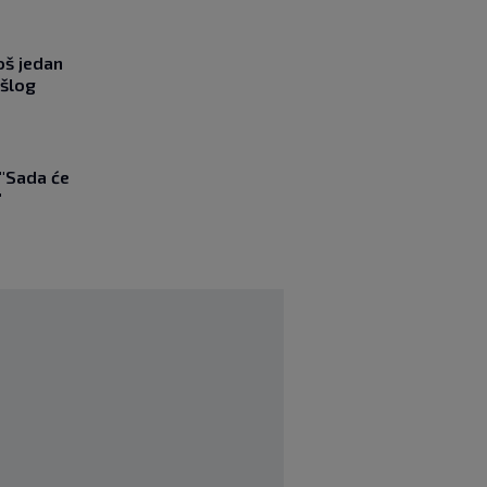
oš jedan
ošlog
 "Sada će
"