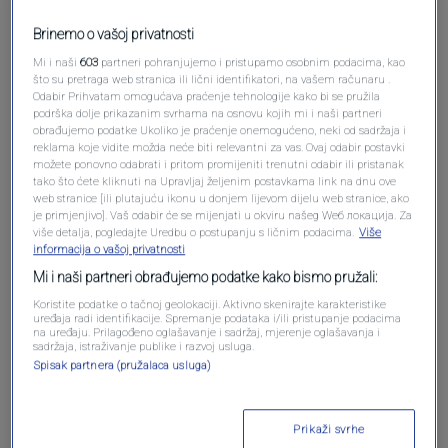
Brinemo o vašoj privatnosti
Mi i naši
603
partneri pohranjujemo i pristupamo osobnim podacima, kao
što su pretraga web stranica ili lični identifikatori, na vašem računaru .
Odabir Prihvatam omogućava praćenje tehnologije kako bi se pružila
podrška dolje prikazanim svrhama na osnovu kojih mi i naši partneri
obrađujemo podatke Ukoliko je praćenje onemogućeno, neki od sadržaja i
reklama koje vidite možda neće biti relevantni za vas. Ovaj odabir postavki
Oglas
možete ponovno odabrati i pritom promijeniti trenutni odabir ili pristanak
tako što ćete kliknuti na Upravljaj željenim postavkama link na dnu ove
web stranice [ili plutajuću ikonu u donjem lijevom dijelu web stranice, ako
je primjenjivo]. Vaš odabir će se mijenjati u okviru našeg Wеб локација. Za
više detalja, pogledajte Uredbu o postupanju s ličnim podacima.
Više
informacija o vašoj privatnosti
Mi i naši partneri obrađujemo podatke kako bismo pružali:
Koristite podatke o tačnoj geolokaciji. Aktivno skenirajte karakteristike
uređaja radi identifikacije. Spremanje podataka i/ili pristupanje podacima
na uređaju. Prilagođeno oglašavanje i sadržaj, mjerenje oglašavanja i
sadržaja, istraživanje publike i razvoj usluga.
Spisak partnera (pružalaca usluga)
Oglas
Prikaži svrhe