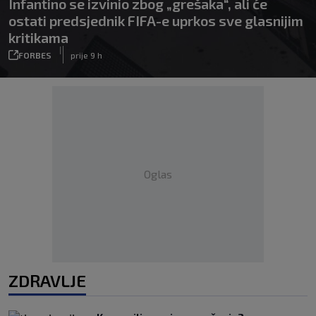
Infantino se izvinio zbog „grešaka“, ali će
ostati predsjednik FIFA-e uprkos sve glasnijim
kritikama
|
FORBES
prije 9 h
Oglas
ZDRAVLJE