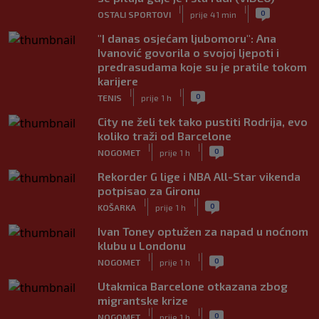
|
|
0
OSTALI SPORTOVI
prije 41 min
"I danas osjećam ljubomoru": Ana
Ivanović govorila o svojoj ljepoti i
predrasudama koje su je pratile tokom
karijere
|
|
0
TENIS
prije 1 h
City ne želi tek tako pustiti Rodrija, evo
koliko traži od Barcelone
|
|
0
NOGOMET
prije 1 h
Rekorder G lige i NBA All-Star vikenda
potpisao za Gironu
|
|
0
KOŠARKA
prije 1 h
Ivan Toney optužen za napad u noćnom
klubu u Londonu
|
|
0
NOGOMET
prije 1 h
Utakmica Barcelone otkazana zbog
migrantske krize
|
|
0
NOGOMET
prije 1 h