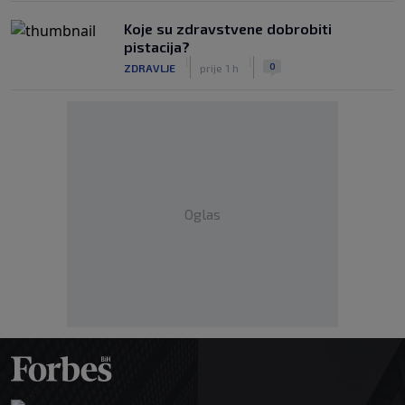
Koje su zdravstvene dobrobiti
pistacija?
|
|
0
ZDRAVLJE
prije 1 h
Oglas