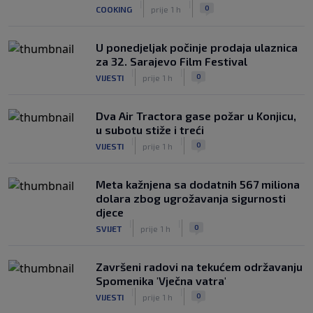
|
|
0
COOKING
prije 1 h
U ponedjeljak počinje prodaja ulaznica
za 32. Sarajevo Film Festival
|
|
0
VIJESTI
prije 1 h
Dva Air Tractora gase požar u Konjicu,
u subotu stiže i treći
|
|
0
VIJESTI
prije 1 h
Meta kažnjena sa dodatnih 567 miliona
dolara zbog ugrožavanja sigurnosti
djece
|
|
0
SVIJET
prije 1 h
Završeni radovi na tekućem održavanju
Spomenika 'Vječna vatra'
|
|
0
VIJESTI
prije 1 h