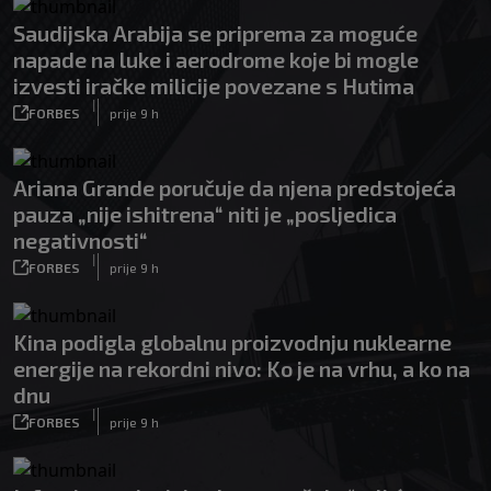
Saudijska Arabija se priprema za moguće
napade na luke i aerodrome koje bi mogle
izvesti iračke milicije povezane s Hutima
|
FORBES
prije 9 h
Ariana Grande poručuje da njena predstojeća
pauza „nije ishitrena“ niti je „posljedica
negativnosti“
|
FORBES
prije 9 h
Kina podigla globalnu proizvodnju nuklearne
energije na rekordni nivo: Ko je na vrhu, a ko na
dnu
|
FORBES
prije 9 h