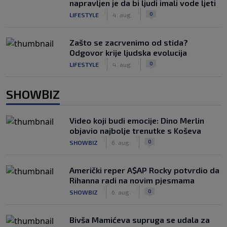
napravljen je da bi ljudi imali vode ljeti
|
|
0
LIFESTYLE
4. aug.
Zašto se zacrvenimo od stida?
Odgovor krije ljudska evolucija
|
|
0
LIFESTYLE
4. aug.
SHOWBIZ
Video koji budi emocije: Dino Merlin
objavio najbolje trenutke s Koševa
|
|
0
SHOWBIZ
6. aug.
Američki reper A$AP Rocky potvrdio da
Rihanna radi na novim pjesmama
|
|
0
SHOWBIZ
6. aug.
Bivša Mamićeva supruga se udala za