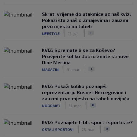
Skrati vrijeme do utakmice uz naš kviz:
Pokaži šta znaš o Zmajevima i zauzmi
prvo mjesto na tabeli
|
|
1
LIFESTYLE
12. jun.
KVIZ: Spremate li se za Koševo?
Provjerite koliko dobro znate stihove
Dine Merlina
|
|
1
MAGAZIN
31. mar.
KVIZ: Pokaži koliko poznaješ
reprezentaciju Bosne i Hercegovine i
zauzmi prvo mjesto na tabeli navijača
|
|
0
NOGOMET
31. mar.
KVIZ: Poznajete li bh. sport i sportiste?
|
|
0
OSTALI SPORTOVI
23. mar.