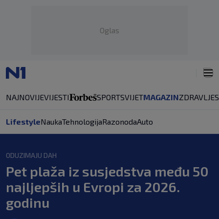
Oglas
NAJNOVIJE
VIJESTI
SPORT
SVIJET
MAGAZIN
ZDRAVLJE
Lifestyle
Nauka
Tehnologija
Razonoda
Auto
ODUZIMAJU DAH
Pet plaža iz susjedstva među 50
najljepših u Evropi za 2026.
godinu