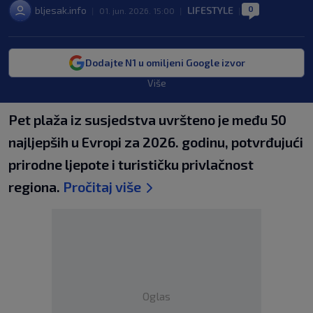
0
bljesak.info
LIFESTYLE
|
01. jun. 2026. 15:00
|
|
Dodajte N1 u omiljeni Google izvor
Više
Pet plaža iz susjedstva uvršteno je među 50
najljepših u Evropi za 2026. godinu, potvrđujući
prirodne ljepote i turističku privlačnost
regiona.
Pročitaj više
Oglas