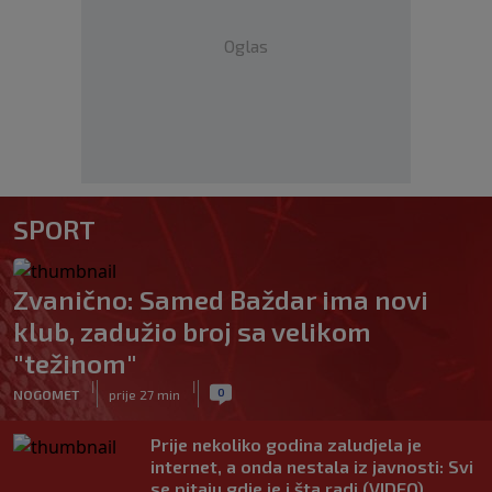
Oglas
SPORT
Zvanično: Samed Baždar ima novi
klub, zadužio broj sa velikom
"težinom"
|
|
0
NOGOMET
prije 27 min
Prije nekoliko godina zaludjela je
internet, a onda nestala iz javnosti: Svi
se pitaju gdje je i šta radi (VIDEO)