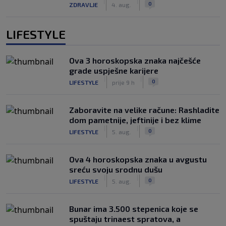
|
|
0
ZDRAVLJE
4. aug.
LIFESTYLE
Ova 3 horoskopska znaka najčešće
grade uspješne karijere
|
|
0
LIFESTYLE
prije 9 h
Zaboravite na velike račune: Rashladite
dom pametnije, jeftinije i bez klime
|
|
0
LIFESTYLE
5. aug.
Ova 4 horoskopska znaka u avgustu
sreću svoju srodnu dušu
|
|
0
LIFESTYLE
5. aug.
Bunar imа 3.500 stepenica koje se
spuštaju trinaest spratova, a