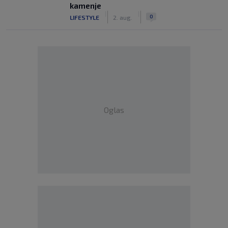
kamenje
|
|
0
LIFESTYLE
2. aug.
Oglas