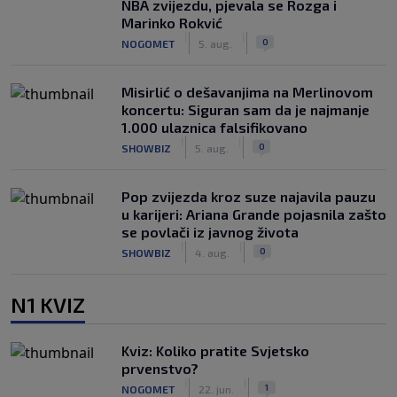
NBA zvijezdu, pjevala se Rozga i
Marinko Rokvić
|
|
0
NOGOMET
5. aug.
Misirlić o dešavanjima na Merlinovom
koncertu: Siguran sam da je najmanje
1.000 ulaznica falsifikovano
|
|
0
SHOWBIZ
5. aug.
Pop zvijezda kroz suze najavila pauzu
u karijeri: Ariana Grande pojasnila zašto
se povlači iz javnog života
|
|
0
SHOWBIZ
4. aug.
N1 KVIZ
Kviz: Koliko pratite Svjetsko
prvenstvo?
|
|
1
NOGOMET
22. jun.