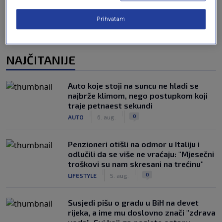
Prihvatam
NAJČITANIJE
Auto koje stoji na suncu ne hladi se
najbrže klimom, nego postupkom koji
traje petnaest sekundi
|
|
0
AUTO
6. aug.
Penzioneri otišli na odmor u Italiju i
odlučili da se više ne vraćaju: "Mjesečni
troškovi su nam skresani na trećinu"
|
|
0
LIFESTYLE
5. aug.
Susjedi pišu o gradu u BiH na devet
rijeka, a ime mu doslovno znači "zdrava