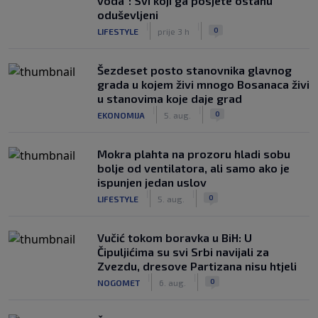
voda": Svi koji ga posjete ostanu
oduševljeni
|
|
0
LIFESTYLE
prije 3 h
Šezdeset posto stanovnika glavnog
grada u kojem živi mnogo Bosanaca živi
u stanovima koje daje grad
|
|
0
EKONOMIJA
5. aug.
Mokra plahta na prozoru hladi sobu
bolje od ventilatora, ali samo ako je
ispunjen jedan uslov
|
|
0
LIFESTYLE
5. aug.
Vučić tokom boravka u BiH: U
Čipuljićima su svi Srbi navijali za
Zvezdu, dresove Partizana nisu htjeli
|
|
0
NOGOMET
6. aug.