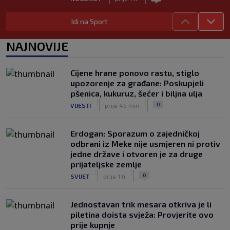
FS Norveške poručio Infantinu: Odlazi,
Idi na Sport
odmah!
|
|
0
NOGOMET
prije 2 h
NAJNOVIJE
Bila je sportska zvijezda, a onda otišla
u penziju: Sada oduševila akrobacijama
Cijene hrane ponovo rastu, stiglo
u bikiniju (FOTO+VIDEO)
upozorenje za građane: Poskupjeli
|
|
0
OSTALI SPORTOVI
prije 2 h
pšenica, kukuruz, šećer i biljna ulja
|
|
0
VIJESTI
prije 46 min
Erdogan: Sporazum o zajedničkoj
odbrani iz Meke nije usmjeren ni protiv
jedne države i otvoren je za druge
prijateljske zemlje
|
|
0
SVIJET
prije 1 h
Jednostavan trik mesara otkriva je li
piletina doista svježa: Provjerite ovo
prije kupnje