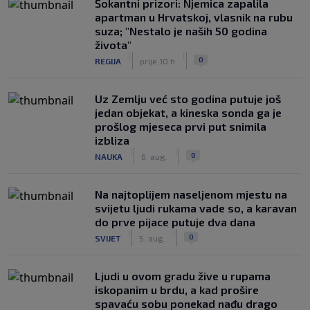
Šokantni prizori: Njemica zapalila
apartman u Hrvatskoj, vlasnik na rubu
suza; "Nestalo je naših 50 godina
života"
|
|
0
REGIJA
prije 10 h
Uz Zemlju već sto godina putuje još
jedan objekat, a kineska sonda ga je
prošlog mjeseca prvi put snimila
izbliza
|
|
0
NAUKA
6. aug.
Na najtoplijem naseljenom mjestu na
svijetu ljudi rukama vade so, a karavan
do prve pijace putuje dva dana
|
|
0
SVIJET
5. aug.
Ljudi u ovom gradu žive u rupama
iskopanim u brdu, a kad prošire
spavaću sobu ponekad nađu drago