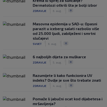
Krema ili sprej za sunčanje?
Dermatolozi otkrili šta je bolji izbor
|
|
0
ZDRAVLJE
6. aug.
Masovna epidemija u SAD-u: Opasni
parazit u iceberg salati razbolio više
od 25.000 ljudi, zabilježeni i smrtni
slučajevi
|
|
0
SVIJET
6. aug.
6 najboljih dijeta za muškarce
|
|
0
ZDRAVLJE
5. aug.
Razumijete li kako funkcionira UV
indeks? Ovdje je sve što trebate znati
|
|
0
ZDRAVLJE
4. aug.
Pomaže li jabučni ocat kod dijabetesa i
mršavljenja?