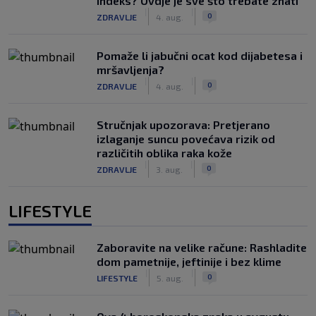
indeks? Ovdje je sve što trebate znati
|
|
0
ZDRAVLJE
4. aug.
Pomaže li jabučni ocat kod dijabetesa i
mršavljenja?
|
|
0
ZDRAVLJE
4. aug.
Stručnjak upozorava: Pretjerano
izlaganje suncu povećava rizik od
različitih oblika raka kože
|
|
0
ZDRAVLJE
3. aug.
LIFESTYLE
Zaboravite na velike račune: Rashladite
dom pametnije, jeftinije i bez klime
|
|
0
LIFESTYLE
5. aug.