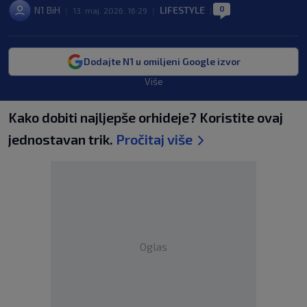
0
N1 BiH
LIFESTYLE
|
13. maj. 2026. 16:29
|
|
Dodajte N1 u omiljeni Google izvor
Više
Kako dobiti najljepše orhideje? Koristite ovaj
jednostavan trik.
Pročitaj više
Oglas