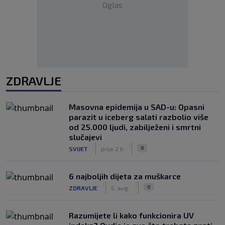
Oglas
ZDRAVLJE
Masovna epidemija u SAD-u: Opasni
parazit u iceberg salati razbolio više
od 25.000 ljudi, zabilježeni i smrtni
slučajevi
|
|
0
SVIJET
prije 2 h
6 najboljih dijeta za muškarce
|
|
0
ZDRAVLJE
5. aug.
Razumijete li kako funkcionira UV