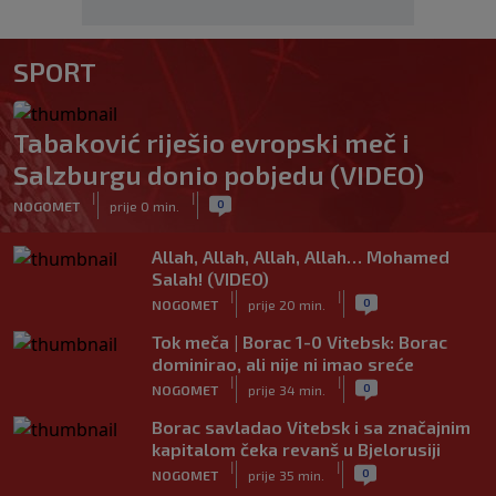
SPORT
Tabaković riješio evropski meč i
Salzburgu donio pobjedu (VIDEO)
|
|
0
NOGOMET
prije 0 min.
Allah, Allah, Allah, Allah… Mohamed
Salah! (VIDEO)
|
|
0
NOGOMET
prije 20 min.
Tok meča | Borac 1-0 Vitebsk: Borac
dominirao, ali nije ni imao sreće
|
|
0
NOGOMET
prije 34 min.
Borac savladao Vitebsk i sa značajnim
kapitalom čeka revanš u Bjelorusiji
|
|
0
NOGOMET
prije 35 min.