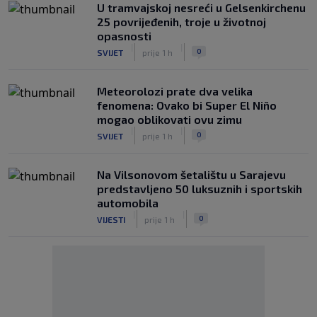
U tramvajskoj nesreći u Gelsenkirchenu
25 povrijeđenih, troje u životnoj
opasnosti
|
|
0
SVIJET
prije 1 h
Meteorolozi prate dva velika
fenomena: Ovako bi Super El Niño
mogao oblikovati ovu zimu
|
|
0
SVIJET
prije 1 h
Na Vilsonovom šetalištu u Sarajevu
predstavljeno 50 luksuznih i sportskih
automobila
|
|
0
VIJESTI
prije 1 h