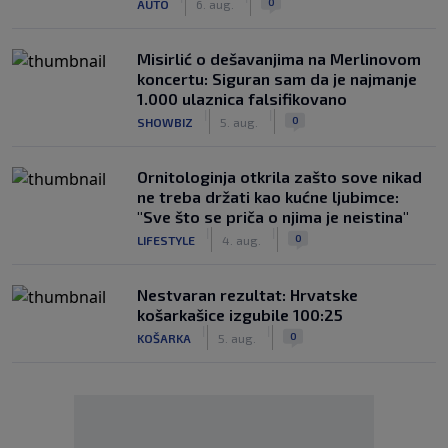
0
AUTO
6. aug.
Misirlić o dešavanjima na Merlinovom
koncertu: Siguran sam da je najmanje
1.000 ulaznica falsifikovano
|
|
0
SHOWBIZ
5. aug.
Ornitologinja otkrila zašto sove nikad
ne treba držati kao kućne ljubimce:
"Sve što se priča o njima je neistina"
|
|
0
LIFESTYLE
4. aug.
Nestvaran rezultat: Hrvatske
košarkašice izgubile 100:25
|
|
0
KOŠARKA
5. aug.