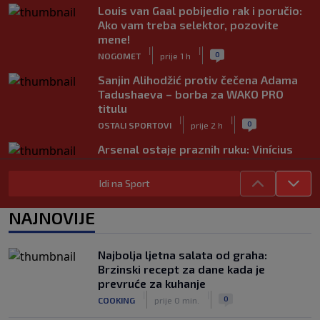
Louis van Gaal pobijedio rak i poručio:
Ako vam treba selektor, pozovite
mene!
|
|
0
NOGOMET
prije 1 h
Sanjin Alihodžić protiv čečena Adama
Tadushaeva – borba za WAKO PRO
titulu
|
|
0
OSTALI SPORTOVI
prije 2 h
Arsenal ostaje praznih ruku: Vinícius
Júnior i Real Madrid postigli dogovor
|
|
0
NOGOMET
prije 2 h
Idi na Sport
Slavni klub potresa kriza: Kultni
NAJNOVIJE
stadion u Italiji bit će prazan na
početku sezone, navijači objavili rat
upravi
Najbolja ljetna salata od graha:
|
|
0
NOGOMET
prije 3 h
Brzinski recept za dane kada je
prevruće za kuhanje
Izvinjenje s elementima prijetnje i
|
|
0
COOKING
prije 0 min.
„gomila slabića“ u UEFA-i
|
|
0
NOGOMET
prije 3 h