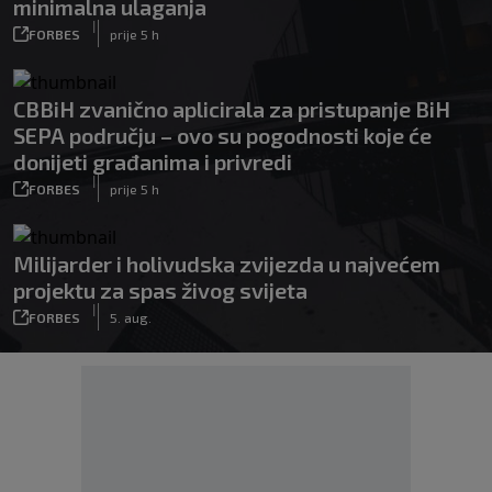
minimalna ulaganja
|
FORBES
prije 5 h
CBBiH zvanično aplicirala za pristupanje BiH
SEPA području – ovo su pogodnosti koje će
donijeti građanima i privredi
|
FORBES
prije 5 h
Milijarder i holivudska zvijezda u najvećem
projektu za spas živog svijeta
|
FORBES
5. aug.