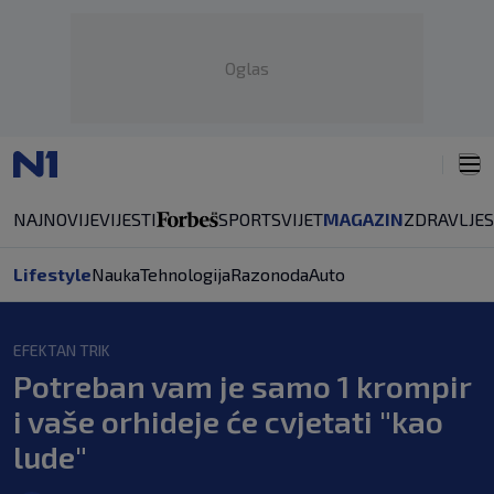
Oglas
NAJNOVIJE
VIJESTI
SPORT
SVIJET
MAGAZIN
ZDRAVLJE
Lifestyle
Nauka
Tehnologija
Razonoda
Auto
EFEKTAN TRIK
Potreban vam je samo 1 krompir
i vaše orhideje će cvjetati "kao
lude"