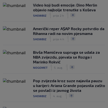
Video koji budi emocije: Dino Merlin
objavio najbolje trenutke s Koševa
|
|
0
SHOWBIZ
prije 2 h
Američki reper A$AP Rocky potvrdio da
Rihanna radi na novim pjesmama
|
|
0
SHOWBIZ
prije 4 h
Bivša Mamićeva supruga se udala za
NBA zvijezdu, pjevala se Rozga i
Marinko Rokvić
|
|
0
NOGOMET
5. aug.
Pop zvijezda kroz suze najavila pauzu
u karijeri: Ariana Grande pojasnila zašto
se povlači iz javnog života
|
|
0
SHOWBIZ
4. aug.