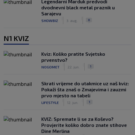
Legendarni Marduk predvodi
dvodnevni black metal praznik u
Sarajevu
|
|
0
SHOWBIZ
3. aug.
N1 KVIZ
Kviz: Koliko pratite Svjetsko
prvenstvo?
|
|
1
NOGOMET
22. jun.
Skrati vrijeme do utakmice uz naš kviz:
Pokaži šta znaš o Zmajevima i zauzmi
prvo mjesto na tabeli
|
|
1
LIFESTYLE
12. jun.
KVIZ: Spremate li se za Koševo?
Provjerite koliko dobro znate stihove
Dine Merlina