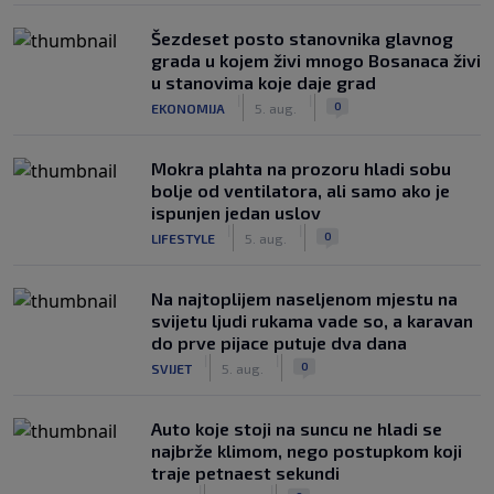
Šezdeset posto stanovnika glavnog
grada u kojem živi mnogo Bosanaca živi
u stanovima koje daje grad
|
|
0
EKONOMIJA
5. aug.
Mokra plahta na prozoru hladi sobu
bolje od ventilatora, ali samo ako je
ispunjen jedan uslov
|
|
0
LIFESTYLE
5. aug.
Na najtoplijem naseljenom mjestu na
svijetu ljudi rukama vade so, a karavan
do prve pijace putuje dva dana
|
|
0
SVIJET
5. aug.
Auto koje stoji na suncu ne hladi se
najbrže klimom, nego postupkom koji
traje petnaest sekundi
|
|