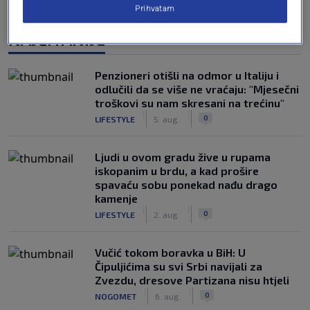
Prihvatam
NAJČITANIJE
Penzioneri otišli na odmor u Italiju i
odlučili da se više ne vraćaju: "Mjesečni
troškovi su nam skresani na trećinu"
|
|
0
LIFESTYLE
5. aug.
Ljudi u ovom gradu žive u rupama
iskopanim u brdu, a kad prošire
spavaću sobu ponekad nađu drago
kamenje
|
|
0
LIFESTYLE
2. aug.
Vučić tokom boravka u BiH: U
Čipuljićima su svi Srbi navijali za
Zvezdu, dresove Partizana nisu htjeli
|
|
0
NOGOMET
6. aug.