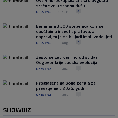
Ova 4 horoskopska znaka u avgustu
sreću svoju srodnu dušu
|
|
0
LIFESTYLE
5. aug.
Bunar imа 3.500 stepenica koje se
spuštaju trinaest spratova, a
napravljen je da bi ljudi imali vode ljeti
|
|
0
LIFESTYLE
4. aug.
Zašto se zacrvenimo od stida?
Odgovor krije ljudska evolucija
|
|
0
LIFESTYLE
4. aug.
Proglašena najbolja zemlja za
preseljenje u 2026. godini
|
|
0
LIFESTYLE
4. aug.
SHOWBIZ