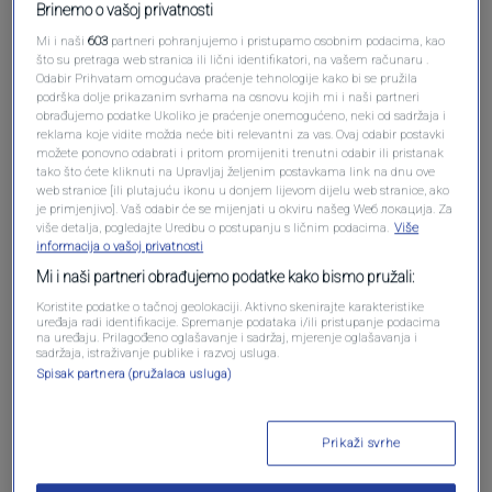
Brinemo o vašoj privatnosti
Mi i naši
603
partneri pohranjujemo i pristupamo osobnim podacima, kao
što su pretraga web stranica ili lični identifikatori, na vašem računaru .
Odabir Prihvatam omogućava praćenje tehnologije kako bi se pružila
podrška dolje prikazanim svrhama na osnovu kojih mi i naši partneri
Oglas
obrađujemo podatke Ukoliko je praćenje onemogućeno, neki od sadržaja i
reklama koje vidite možda neće biti relevantni za vas. Ovaj odabir postavki
možete ponovno odabrati i pritom promijeniti trenutni odabir ili pristanak
tako što ćete kliknuti na Upravljaj željenim postavkama link na dnu ove
web stranice [ili plutajuću ikonu u donjem lijevom dijelu web stranice, ako
je primjenjivo]. Vaš odabir će se mijenjati u okviru našeg Wеб локација. Za
više detalja, pogledajte Uredbu o postupanju s ličnim podacima.
Više
informacija o vašoj privatnosti
Mi i naši partneri obrađujemo podatke kako bismo pružali:
Koristite podatke o tačnoj geolokaciji. Aktivno skenirajte karakteristike
uređaja radi identifikacije. Spremanje podataka i/ili pristupanje podacima
na uređaju. Prilagođeno oglašavanje i sadržaj, mjerenje oglašavanja i
sadržaja, istraživanje publike i razvoj usluga.
Spisak partnera (pružalaca usluga)
Oglas
Prikaži svrhe