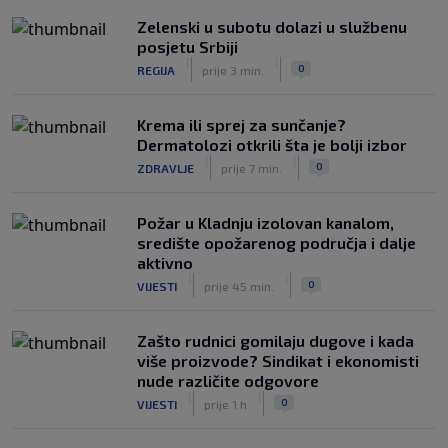
Zelenski u subotu dolazi u službenu
posjetu Srbiji
|
|
0
REGIJA
prije 3 min.
Krema ili sprej za sunčanje?
Dermatolozi otkrili šta je bolji izbor
|
|
0
ZDRAVLJE
prije 7 min.
Požar u Kladnju izolovan kanalom,
središte opožarenog područja i dalje
aktivno
|
|
0
VIJESTI
prije 45 min.
Zašto rudnici gomilaju dugove i kada
više proizvode? Sindikat i ekonomisti
nude različite odgovore
|
|
0
VIJESTI
prije 1 h