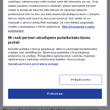
Saksija za sadnju
sadržaja i reklama koje vidite možda neće biti relevantni za vas. Ovaj
odabir postavki možete ponovno odabrati i pritom promijeniti trenutni
odabir ili pristanak tako što ćete kliknuti na Upravljaj željenim
Voda
postavkama link na dnu ove web stranice [ili plutajuću ikonu u donjem
lijevom dijelu web stranice, ako je primjenjivo]. Vaš odabir će se
mijenjati u okviru našeg Wеб локација. Za više detalja, pogledajte
Kako izvesti trik s
Uredbu o postupanju s ličnim podacima.
Više informacija o vašoj
privatnosti
krompirom?
Mi i naši partneri obrađujemo podatke kako bismo
pružali:
Koristite podatke o tačnoj geolokaciji. Aktivno skenirajte karakteristike
Priprema krompira
uređaja radi identifikacije. Spremanje podataka i/ili pristupanje
podacima na uređaju. Prilagođeno oglašavanje i sadržaj, mjerenje
oglašavanja i sadržaja, istraživanje publike i razvoj usluga.
Temeljno operite krompir kako biste uklonili
Spisak partnera (pružalaca usluga)
pesticide i prljavštinu. Nemojte uklanjati koru,
jer ona sadrži važne hranjive tvari za biljke,
Prikaži svrhe
prenosi
Aktivni.
Prihvatam
Priprema posude