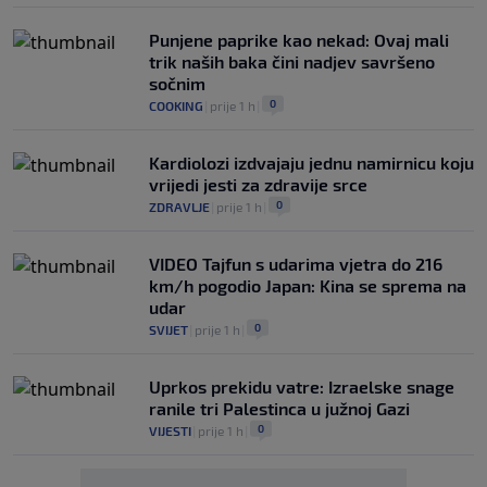
Punjene paprike kao nekad: Ovaj mali
trik naših baka čini nadjev savršeno
sočnim
0
COOKING
|
prije 1 h
|
Kardiolozi izdvajaju jednu namirnicu koju
vrijedi jesti za zdravije srce
0
ZDRAVLJE
|
prije 1 h
|
VIDEO Tajfun s udarima vjetra do 216
km/h pogodio Japan: Kina se sprema na
udar
0
SVIJET
|
prije 1 h
|
Uprkos prekidu vatre: Izraelske snage
ranile tri Palestinca u južnoj Gazi
0
VIJESTI
|
prije 1 h
|