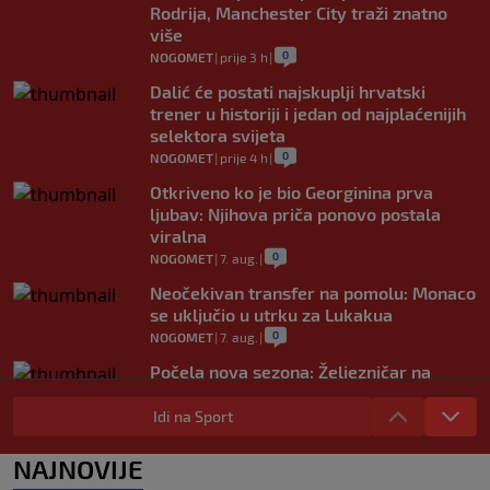
Rodrija, Manchester City traži znatno
više
0
NOGOMET
|
prije 3 h
|
Dalić će postati najskuplji hrvatski
trener u historiji i jedan od najplaćenijih
selektora svijeta
0
NOGOMET
|
prije 4 h
|
Otkriveno ko je bio Georginina prva
ljubav: Njihova priča ponovo postala
viralna
0
NOGOMET
|
7. aug.
|
Neočekivan transfer na pomolu: Monaco
se uključio u utrku za Lukakua
0
NOGOMET
|
7. aug.
|
Počela nova sezona: Željezničar na
Grbavici savladao BSK
Idi na Sport
0
NOGOMET
|
7. aug.
|
UEFA pokreće istragu: Je li Infantino
NAJNOVIJE
namjeravao prodati prava na Svjetsko