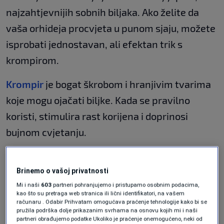
najzahtjevnijih sobnih biljaka. Ako želite da
vaša orhideja procvjeta u punom sjaju, možete
isprobati jednostavan, ali efektan trik s
krompirom.
Krompir
je bogat škrobom i hranjivim tvarima
koje mogu ojačati biljke. Kada se pravilno
koristi, stimulira rast korijena i doprinosi
bujnom cvjetanju.
Potrebno vam je:
Brinemo o vašoj privatnosti
1 ili 2 svježa, neoguljena krompira
Mi i naši
603
partneri pohranjujemo i pristupamo osobnim podacima,
kao što su pretraga web stranica ili lični identifikatori, na vašem
Supstrat za orhideje
računaru . Odabir Prihvatam omogućava praćenje tehnologije kako bi se
pružila podrška dolje prikazanim svrhama na osnovu kojih mi i naši
partneri obrađujemo podatke Ukoliko je praćenje onemogućeno, neki od