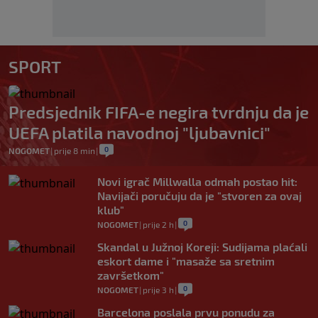
SPORT
Predsjednik FIFA-e negira tvrdnju da je
UEFA platila navodnoj "ljubavnici"
0
NOGOMET
|
prije 8 min
|
Novi igrač Millwalla odmah postao hit:
Navijači poručuju da je "stvoren za ovaj
klub"
0
NOGOMET
|
prije 2 h
|
Skandal u Južnoj Koreji: Sudijama plaćali
eskort dame i "masaže sa sretnim
završetkom"
0
NOGOMET
|
prije 3 h
|
Barcelona poslala prvu ponudu za