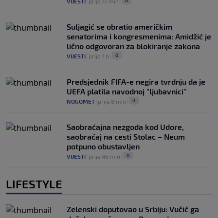
0
VIJESTI
|
prije 15 min
|
Suljagić se obratio američkim
senatorima i kongresmenima: Amidžić je
lično odgovoran za blokiranje zakona
0
VIJESTI
|
prije 1 h
|
Predsjednik FIFA-e negira tvrdnju da je
UEFA platila navodnoj "ljubavnici"
0
NOGOMET
|
prije 8 min
|
Saobraćajna nezgoda kod Udore,
saobraćaj na cesti Stolac – Neum
potpuno obustavljen
0
VIJESTI
|
prije 48 min
|
LIFESTYLE
Zelenski doputovao u Srbiju: Vučić ga