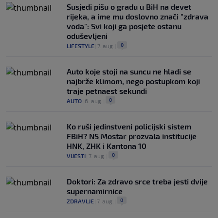
Susjedi pišu o gradu u BiH na devet
rijeka, a ime mu doslovno znači "zdrava
voda": Svi koji ga posjete ostanu
oduševljeni
0
LIFESTYLE
|
7. aug.
|
Auto koje stoji na suncu ne hladi se
najbrže klimom, nego postupkom koji
traje petnaest sekundi
0
AUTO
|
6. aug.
|
Ko ruši jedinstveni policijski sistem
FBiH? NS Mostar prozvala institucije
HNK, ZHK i Kantona 10
0
VIJESTI
|
7. aug.
|
Doktori: Za zdravo srce treba jesti dvije
supernamirnice
0
ZDRAVLJE
|
7. aug.
|