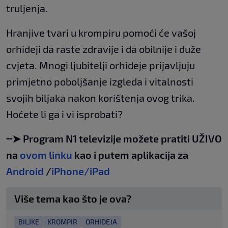
truljenja.
Hranjive tvari u krompiru pomoći će vašoj
orhideji da raste zdravije i da obilnije i duže
cvjeta. Mnogi ljubitelji orhideje prijavljuju
primjetno poboljšanje izgleda i vitalnosti
svojih biljaka nakon korištenja ovog trika.
Hoćete li ga i vi isprobati?
┈➤ Program N1 televizije možete pratiti UŽIVO
na
ovom linku
kao i putem aplikacija za
Android
/
iPhone/iPad
Više tema kao što je ova?
BILJKE
KROMPIR
ORHIDEJA