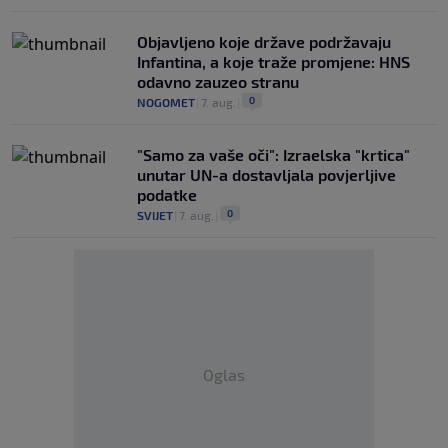
Objavljeno koje države podržavaju
Infantina, a koje traže promjene: HNS
odavno zauzeo stranu
0
NOGOMET
|
7. aug.
|
"Samo za vaše oči": Izraelska "krtica"
unutar UN-a dostavljala povjerljive
podatke
0
SVIJET
|
7. aug.
|
Oglas