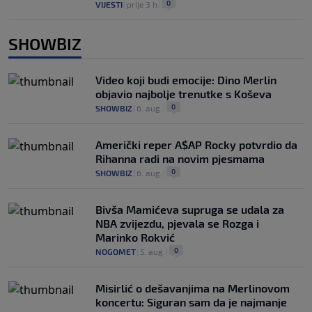
0
VIJESTI
|
prije 3 h
|
SHOWBIZ
Video koji budi emocije: Dino Merlin
objavio najbolje trenutke s Koševa
0
SHOWBIZ
|
6. aug.
|
Američki reper A$AP Rocky potvrdio da
Rihanna radi na novim pjesmama
0
SHOWBIZ
|
6. aug.
|
Bivša Mamićeva supruga se udala za
NBA zvijezdu, pjevala se Rozga i
Marinko Rokvić
0
NOGOMET
|
5. aug.
|
Misirlić o dešavanjima na Merlinovom
koncertu: Siguran sam da je najmanje