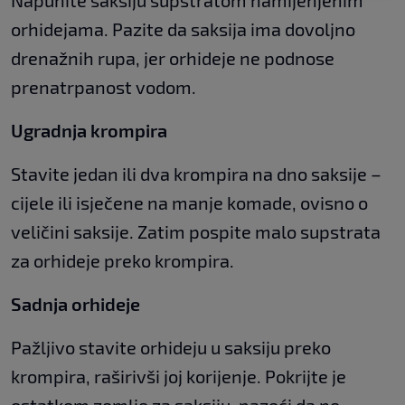
Napunite saksiju supstratom namijenjenim
orhidejama. Pazite da saksija ima dovoljno
drenažnih rupa, jer orhideje ne podnose
prenatrpanost vodom.
Ugradnja krompira
Stavite jedan ili dva krompira na dno saksije –
cijele ili isječene na manje komade, ovisno o
veličini saksije. Zatim pospite malo supstrata
za orhideje preko krompira.
Sadnja orhideje
Pažljivo stavite orhideju u saksiju preko
krompira, raširivši joj korijenje. Pokrijte je