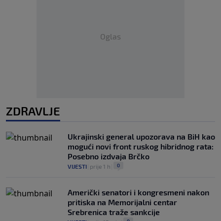
Oglas
ZDRAVLJE
Ukrajinski general upozorava na BiH kao
mogući novi front ruskog hibridnog rata:
Posebno izdvaja Brčko
0
VIJESTI
|
prije 1 h
|
Američki senatori i kongresmeni nakon
pritiska na Memorijalni centar
Srebrenica traže sankcije