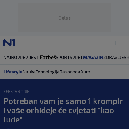
Oglas
NAJNOVIJE
VIJESTI
SPORT
SVIJET
MAGAZIN
ZDRAVLJE
S
Lifestyle
Nauka
Tehnologija
Razonoda
Auto
EFEKTAN TRIK
Potreban vam je samo 1 krompir
i vaše orhideje će cvjetati "kao
lude"