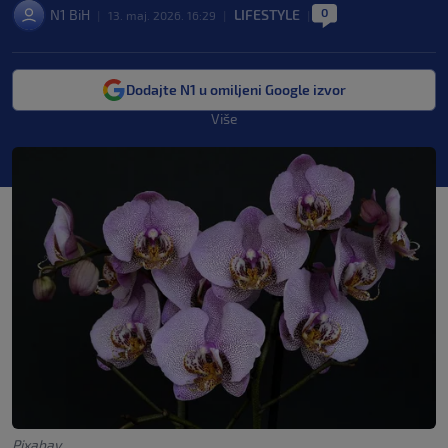
0
N1 BiH
LIFESTYLE
|
13. maj. 2026. 16:29
|
|
Dodajte N1 u omiljeni Google izvor
Više
Pixabay