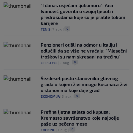
"I danas osjećam ljubomoru": Ana
Ivanović govorila o svojoj ljepoti i
predrasudama koje su je pratile tokom
karijere
0
TENIS
|
7. aug.
|
Penzioneri otišli na odmor u Italiju i
odlučili da se više ne vraćaju: "Mjesečni
troškovi su nam skresani na trećinu"
0
LIFESTYLE
|
5. aug.
|
Šezdeset posto stanovnika glavnog
grada u kojem živi mnogo Bosanaca živi
u stanovima koje daje grad
0
EKONOMIJA
|
5. aug.
|
Prefina ljetna salata od kupusa:
Kremasto savršenstvo koje najbolje
paše uz pečeno meso
0
COOKING
|
7. aug.
|