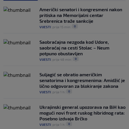
prvenstvo ispod cijene?
0
NOGOMET
|
7. aug.
|
Američki senatori i kongresmeni nakon
pritiska na Memorijalni centar
Srebrenica traže sankcije
0
VIJESTI
|
prije 15 min
|
Saobraćajna nezgoda kod Udore,
saobraćaj na cesti Stolac – Neum
potpuno obustavljen
0
VIJESTI
|
prije 48 min
|
Suljagić se obratio američkim
senatorima i kongresmenima: Amidžić je
lično odgovoran za blokiranje zakona
0
VIJESTI
|
prije 1 h
|
Ukrajinski general upozorava na BiH kao
mogući novi front ruskog hibridnog rata:
Posebno izdvaja Brčko
0
VIJESTI
|
prije 1 h
|