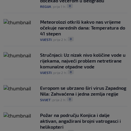
dočekao večerom u Beogradu
0
REGIJA
|
prije 1 h
|
Meteorolozi otkrili kakvo nas vrijeme
očekuje narednih dana: Temperatura do
41 stepen
0
VIJESTI
|
prije 2 h
|
Stručnjaci: Uz nizak nivo količine vode u
rijekama, najveći problem netretirane
komunalne otpadne vode
0
VIJESTI
|
prije 2 h
|
Evropom se ubrzano širi virus Zapadnog
Nila: Zahvaćena i jedna zemlja regije
0
SVIJET
|
prije 2 h
|
Požar na području Konjica i dalje
aktivan, angažirani brojni vatrogasci i
helikopteri