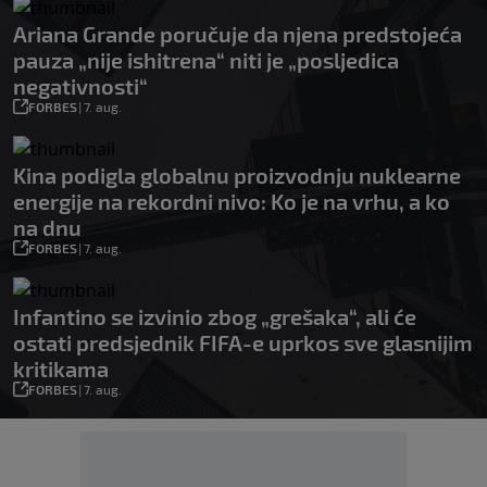
Ariana Grande poručuje da njena predstojeća
pauza „nije ishitrena“ niti je „posljedica
negativnosti“
FORBES
|
7. aug.
Kina podigla globalnu proizvodnju nuklearne
energije na rekordni nivo: Ko je na vrhu, a ko
na dnu
FORBES
|
7. aug.
Infantino se izvinio zbog „grešaka“, ali će
ostati predsjednik FIFA-e uprkos sve glasnijim
kritikama
FORBES
|
7. aug.