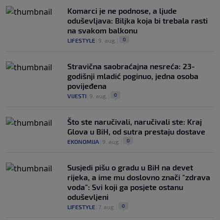
Komarci je ne podnose, a ljude
oduševljava: Biljka koja bi trebala rasti
na svakom balkonu
0
LIFESTYLE
|
9. aug.
|
Stravična saobraćajna nesreća: 23-
godišnji mladić poginuo, jedna osoba
povijeđena
0
VIJESTI
|
9. aug.
|
Što ste naručivali, naručivali ste: Kraj
Glova u BiH, od sutra prestaju dostave
0
EKONOMIJA
|
9. aug.
|
Susjedi pišu o gradu u BiH na devet
rijeka, a ime mu doslovno znači "zdrava
voda": Svi koji ga posjete ostanu
oduševljeni
0
LIFESTYLE
|
7. aug.
|