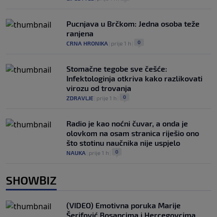
Pucnjava u Brčkom: Jedna osoba teže
ranjena
0
CRNA HRONIKA
|
prije 1 h
|
Stomačne tegobe sve češće:
Infektologinja otkriva kako razlikovati
virozu od trovanja
0
ZDRAVLJE
|
prije 1 h
|
Radio je kao noćni čuvar, a onda je
olovkom na osam stranica riješio ono
što stotinu naučnika nije uspjelo
0
NAUKA
|
prije 1 h
|
SHOWBIZ
(VIDEO) Emotivna poruka Marije
Šerifović Bosancima i Hercegovcima