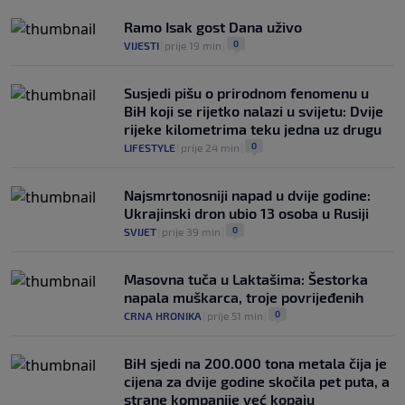
Liverpoola: "Ne možemo održati nivo
koji želimo"
Ramo Isak gost Dana uživo
0
NOGOMET
|
prije 4 h
|
0
VIJESTI
|
prije 19 min
|
Susjedi pišu o prirodnom fenomenu u
BiH koji se rijetko nalazi u svijetu: Dvije
rijeke kilometrima teku jedna uz drugu
0
LIFESTYLE
|
prije 24 min
|
Najsmrtonosniji napad u dvije godine:
Ukrajinski dron ubio 13 osoba u Rusiji
0
SVIJET
|
prije 39 min
|
Masovna tuča u Laktašima: Šestorka
napala muškarca, troje povrijeđenih
0
CRNA HRONIKA
|
prije 51 min
|
BiH sjedi na 200.000 tona metala čija je
cijena za dvije godine skočila pet puta, a
strane kompanije već kopaju