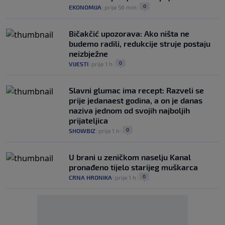
0
EKONOMIJA
|
prije 56 min
|
Bičakčić upozorava: Ako ništa ne
budemo radili, redukcije struje postaju
neizbježne
0
VIJESTI
|
prije 1 h
|
Slavni glumac ima recept: Razveli se
prije jedanaest godina, a on je danas
naziva jednom od svojih najboljih
prijateljica
0
SHOWBIZ
|
prije 1 h
|
U brani u zeničkom naselju Kanal
pronađeno tijelo starijeg muškarca
0
CRNA HRONIKA
|
prije 1 h
|