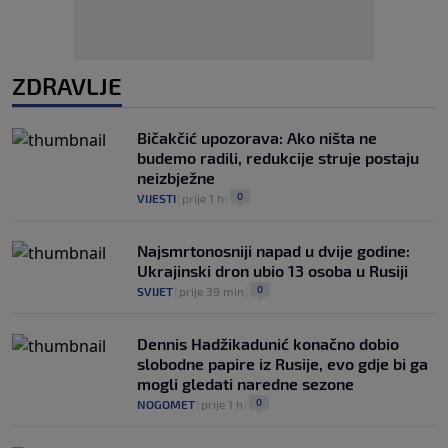
ZDRAVLJE
Bičakčić upozorava: Ako ništa ne
budemo radili, redukcije struje postaju
neizbježne
0
VIJESTI
|
prije 1 h
|
Najsmrtonosniji napad u dvije godine:
Ukrajinski dron ubio 13 osoba u Rusiji
0
SVIJET
|
prije 39 min
|
Dennis Hadžikadunić konačno dobio
slobodne papire iz Rusije, evo gdje bi ga
mogli gledati naredne sezone
0
NOGOMET
|
prije 1 h
|