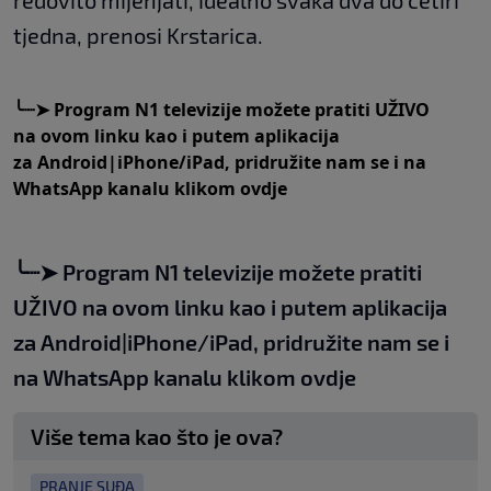
redovito mijenjati, idealno svaka dva do četiri
tjedna, prenosi Krstarica.
╰┈➤
Program N1 televizije možete pratiti UŽIVO
na
ovom linku
kao i putem aplikacija
za
An
droid
|
iPhone/iPad,
pridružite nam se i na
WhatsApp kanalu klikom
ovdje
╰┈➤
Program N1 televizije možete pratiti
UŽIVO na
ovom linku
kao i putem aplikacija
za
An
droid
|
iPhone/iPad,
pridružite nam se i
na WhatsApp kanalu klikom
ovdje
Više tema kao što je ova?
PRANJE SUĐA