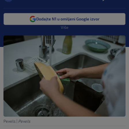
Dodajte N1 u omiljeni Google izvor
Više
Pexels
|
Pexels