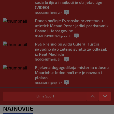
sada briljira i najbolji je strijelac lige
(VIDEO)
0
NOGOMET
|
prije 2 h
|
Danas počinje Evropsko prvenstvo u
atletici: Mesud Pezer jedini predstavnik
Bosne i Hercegovine
0
OSTALI SPORTOVI
|
prije 3 h
|
PSG krenuo po Ardu Gülera: Turčin
navodno dao zeleno svjetlo za odlazak
iz Real Madrida
0
NOGOMET
|
prije 3 h
|
Riješena dugogodišnja misterija o Joseu
Mourinhu: Jedne noći me je nazvao i
plakao
0
NOGOMET
|
prije 3 h
|
Tottenham ide po Savinha: Spursi
spremili oko 70 miliona eura za Brazilca
Idi na Sport
0
NOGOMET
|
prije 3 h
|
NAJNOVIJE
Iraola zabrinut nakon novog poraza