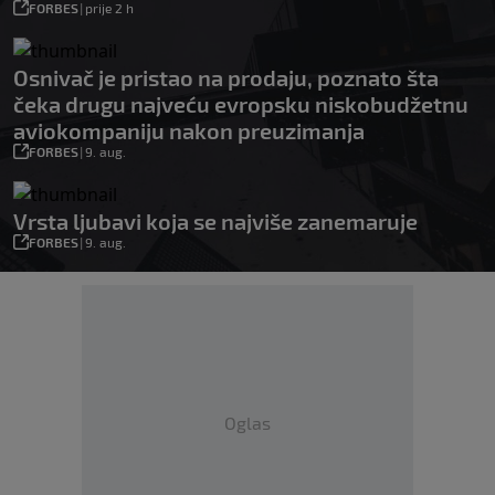
FORBES
|
prije 2 h
Osnivač je pristao na prodaju, poznato šta
čeka drugu najveću evropsku niskobudžetnu
aviokompaniju nakon preuzimanja
FORBES
|
9. aug.
Vrsta ljubavi koja se najviše zanemaruje
FORBES
|
9. aug.
Oglas