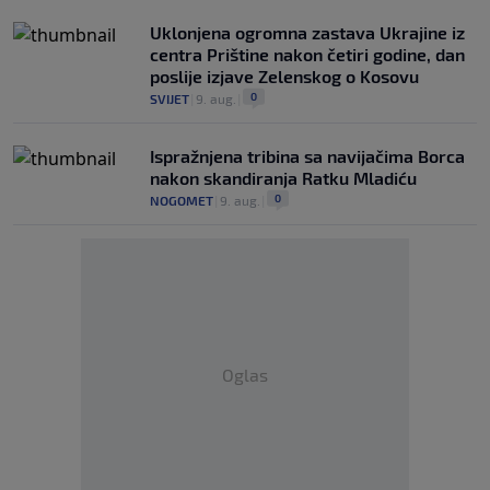
Uklonjena ogromna zastava Ukrajine iz
centra Prištine nakon četiri godine, dan
poslije izjave Zelenskog o Kosovu
0
SVIJET
|
9. aug.
|
Ispražnjena tribina sa navijačima Borca
nakon skandiranja Ratku Mladiću
0
NOGOMET
|
9. aug.
|
Oglas