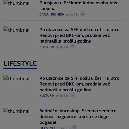
Pucnjava u Brčkom: Jedna osoba teže
ranjena
0
CRNA HRONIKA
|
prije 1 h
|
Po ulaznice za SFF došli u četiri ujutro:
Redovi pred BKC-om, prodaja već
nadmašila prošlu godinu
0
KULTURA
|
prije 1 h
|
LIFESTYLE
Po ulaznice za SFF došli u četiri ujutro:
Redovi pred BKC-om, prodaja već
nadmašila prošlu godinu
0
KULTURA
|
prije 1 h
|
Sedmični horoskop: Sredina sedmice
donosi razgovore koji su se dugo
odgađali
0
LIFESTYLE
|
prije 1 h
|