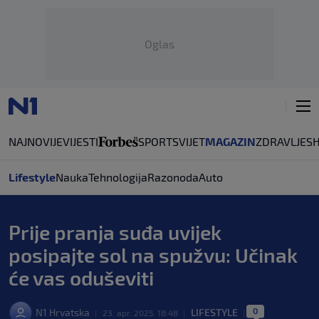
Oglas
NAJNOVIJE
VIJESTI
SPORT
SVIJET
MAGAZIN
ZDRAVLJE
S
Lifestyle
Nauka
Tehnologija
Razonoda
Auto
Prije pranja suđa uvijek
posipajte sol na spužvu: Učinak
će vas oduševiti
0
N1 Hrvatska
LIFESTYLE
|
23. apr. 2025. 18:48
|
|