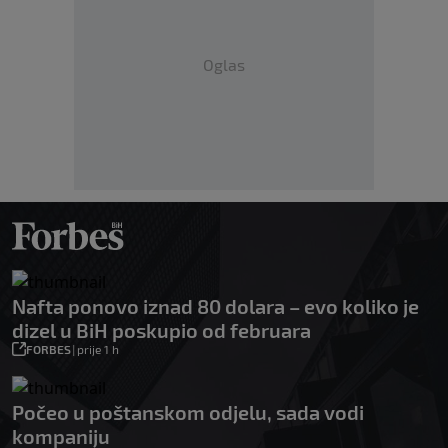
Oglas
Nafta ponovo iznad 80 dolara – evo koliko je
dizel u BiH poskupio od februara
FORBES
|
prije 1 h
Počeo u poštanskom odjelu, sada vodi
kompaniju