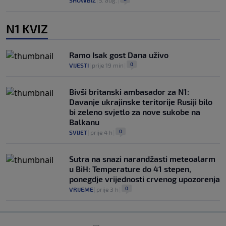
SHOWBIZ
|
5. aug.
|
N1 KVIZ
Ramo Isak gost Dana uživo
0
VIJESTI
|
prije 19 min
|
Bivši britanski ambasador za N1:
Davanje ukrajinske teritorije Rusiji bilo
bi zeleno svjetlo za nove sukobe na
Balkanu
0
SVIJET
|
prije 4 h
|
Sutra na snazi narandžasti meteoalarm
u BiH: Temperature do 41 stepen,
ponegdje vrijednosti crvenog upozorenja
0
VRIJEME
|
prije 3 h
|