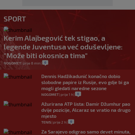
SPORT
Kerim Alajbegović tek stigao, a
legende Juventusa već oduševljene:
"Može biti okosnica tima"
0
NOGOMET
|
prije 8 min
|
Dennis Hadžikadunić konačno dobio
slobodne papire iz Rusije, evo gdje bi ga
mogli gledati naredne sezone
0
NOGOMET
|
prije 1 h
|
Ažurirana ATP lista: Damir Džumhur pao
dvije pozicije, Alcaraz se vratio na drugo
mjesto
0
TENIS
|
prije 2 h
|
Za Sarajevo odigrao samo devet minuta,