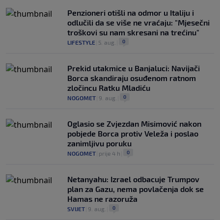
Penzioneri otišli na odmor u Italiju i
odlučili da se više ne vraćaju: "Mjesečni
troškovi su nam skresani na trećinu"
0
LIFESTYLE
|
5. aug.
|
Prekid utakmice u Banjaluci: Navijači
Borca skandiraju osuđenom ratnom
zločincu Ratku Mladiću
0
NOGOMET
|
9. aug.
|
Oglasio se Zvjezdan Misimović nakon
pobjede Borca protiv Veleža i poslao
zanimljivu poruku
0
NOGOMET
|
prije 4 h
|
Netanyahu: Izrael odbacuje Trumpov
plan za Gazu, nema povlačenja dok se
Hamas ne razoruža
0
SVIJET
|
9. aug.
|