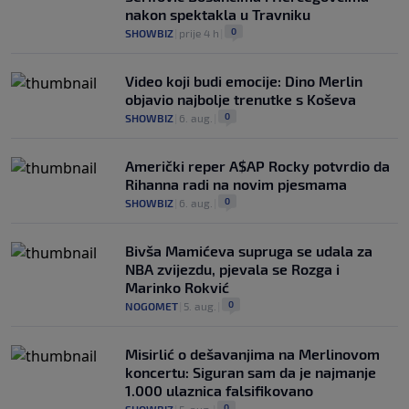
nakon spektakla u Travniku
0
SHOWBIZ
|
prije 4 h
|
Video koji budi emocije: Dino Merlin
objavio najbolje trenutke s Koševa
0
SHOWBIZ
|
6. aug.
|
Američki reper A$AP Rocky potvrdio da
Rihanna radi na novim pjesmama
0
SHOWBIZ
|
6. aug.
|
Bivša Mamićeva supruga se udala za
NBA zvijezdu, pjevala se Rozga i
Marinko Rokvić
0
NOGOMET
|
5. aug.
|
Misirlić o dešavanjima na Merlinovom
koncertu: Siguran sam da je najmanje
1.000 ulaznica falsifikovano
0