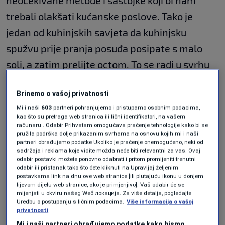
neočekivane metode i sastojke koji bi nam
trebali olakšati kućanske poslove. Tako je
jedan od kuhinjskih savjeta da kuhinjsku
spužvu prije pranja posuđa posipate s malo
soli, a zatim prelijte octom. To se radi u svrhu
dezinfekcije, uništavanja bakterija i održavanja
Brinemo o vašoj privatnosti
higijene.
Mi i naši
603
partneri pohranjujemo i pristupamo osobnim podacima,
kao što su pretraga web stranica ili lični identifikatori, na vašem
računaru . Odabir Prihvatam omogućava praćenje tehnologije kako bi se
Sol je prirodno antibakterijsko sredstvo koje
pružila podrška dolje prikazanim svrhama na osnovu kojih mi i naši
partneri obrađujemo podatke Ukoliko je praćenje onemogućeno, neki od
sprječava rast bakterija, dok je ocat poznat po
sadržaja i reklama koje vidite možda neće biti relevantni za vas. Ovaj
svojim antibakterijskim i antifungalnim
odabir postavki možete ponovno odabrati i pritom promijeniti trenutni
odabir ili pristanak tako što ćete kliknuti na Upravljaj željenim
svojstvima. U kombinaciji sa soli pojačava se
postavkama link na dnu ove web stranice [ili plutajuću ikonu u donjem
lijevom dijelu web stranice, ako je primjenjivo]. Vaš odabir će se
učinak dezinfekcije. Ocat također pomaže u
mijenjati u okviru našeg Wеб локација. Za više detalja, pogledajte
Uredbu o postupanju s ličnim podacima.
Više informacija o vašoj
otapanju ostataka hrane i masnoće,
privatnosti
Mi i naši partneri obrađujemo podatke kako bismo