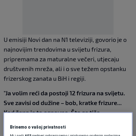
U emisiji Novi dan na N1 televiziji, govorio je o
najnovijim trendovima u svijetu frizura,
pripremama za maturalne večeri, utjecaju
društvenih mreža, ali i o sve težem opstanku
frizerskog zanata u BiH i regiji.
"Ja volim reći da postoji 12 frizura na svijetu.
Sve zavisi od dužine – bob, kratke frizure...
Kod žena je to osnovno. Što se tiče
muškaraca, više volim dužu kosu, ali sve
Brinemo o vašoj privatnosti
zavisi od toga kako se neko vidi i šta želi",
kaže
Mi i naši
603
partneri pohranjujemo i pristupamo osobnim podacima,