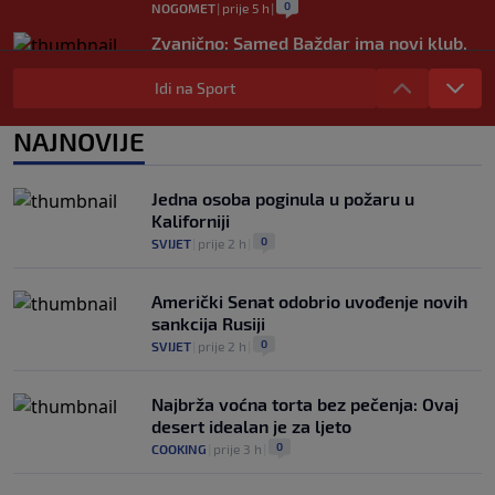
0
NOGOMET
|
prije 5 h
|
Zvanično: Samed Baždar ima novi klub,
zadužio broj sa velikom "težinom"
Idi na Sport
0
NOGOMET
|
prije 7 h
|
Prije nekoliko godina zaludjela je
NAJNOVIJE
internet, a onda nestala iz javnosti: Svi
se pitaju gdje je i šta radi (VIDEO)
0
OSTALI SPORTOVI
|
prije 8 h
|
Jedna osoba poginula u požaru u
Kaliforniji
0
SVIJET
|
prije 2 h
|
Američki Senat odobrio uvođenje novih
sankcija Rusiji
0
SVIJET
|
prije 2 h
|
Najbrža voćna torta bez pečenja: Ovaj
desert idealan je za ljeto
0
COOKING
|
prije 3 h
|