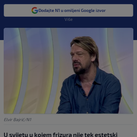
Dodajte N1 u omiljeni Google izvor
Više
Elvir Bajrić/N1
U svijetu u kojem frizura nije tek estetski