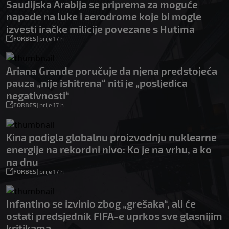
Saudijska Arabija se priprema za moguće
napade na luke i aerodrome koje bi mogle
izvesti iračke milicije povezane s Hutima
FORBES
|
prije 17 h
Ariana Grande poručuje da njena predstojeća
pauza „nije ishitrena“ niti je „posljedica
negativnosti“
FORBES
|
prije 17 h
Kina podigla globalnu proizvodnju nuklearne
energije na rekordni nivo: Ko je na vrhu, a ko
na dnu
FORBES
|
prije 17 h
Infantino se izvinio zbog „grešaka“, ali će
ostati predsjednik FIFA-e uprkos sve glasnijim
kritikama