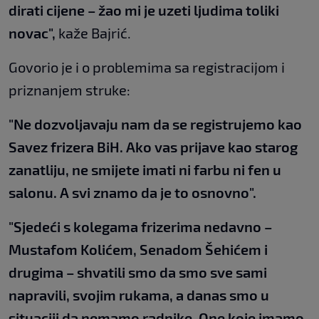
dirati cijene – žao mi je uzeti ljudima toliki
novac",
kaže Bajrić.
Govorio je i o problemima sa registracijom i
priznanjem struke:
"Ne dozvoljavaju nam da se registrujemo kao
Savez frizera BiH. Ako vas prijave kao starog
zanatliju, ne smijete imati ni farbu ni fen u
salonu. A svi znamo da je to osnovno".
"Sjedeći s kolegama frizerima nedavno –
Mustafom Kolićem, Senadom Šehićem i
drugima – shvatili smo da smo sve sami
napravili, svojim rukama, a danas smo u
situaciji da nemamo radnike. One koje imamo