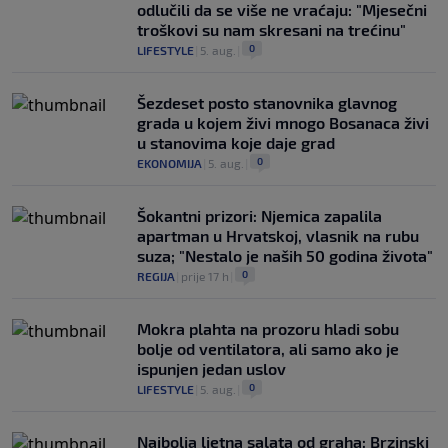
odlučili da se više ne vraćaju: "Mjesečni
troškovi su nam skresani na trećinu"
0
LIFESTYLE
|
5. aug.
|
Šezdeset posto stanovnika glavnog
grada u kojem živi mnogo Bosanaca živi
u stanovima koje daje grad
0
EKONOMIJA
|
5. aug.
|
Šokantni prizori: Njemica zapalila
apartman u Hrvatskoj, vlasnik na rubu
suza; "Nestalo je naših 50 godina života"
0
REGIJA
|
prije 17 h
|
Mokra plahta na prozoru hladi sobu
bolje od ventilatora, ali samo ako je
ispunjen jedan uslov
0
LIFESTYLE
|
5. aug.
|
Najbolja ljetna salata od graha: Brzinski