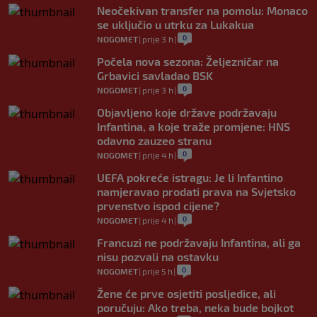
Neočekivan transfer na pomolu: Monaco
se uključio u utrku za Lukakua
0
NOGOMET
|
prije 3 h
|
Počela nova sezona: Željezničar na
Grbavici savladao BSK
0
NOGOMET
|
prije 3 h
|
Objavljeno koje države podržavaju
Infantina, a koje traže promjene: HNS
odavno zauzeo stranu
0
NOGOMET
|
prije 4 h
|
UEFA pokreće istragu: Je li Infantino
namjeravao prodati prava na Svjetsko
prvenstvo ispod cijene?
0
NOGOMET
|
prije 4 h
|
Francuzi ne podržavaju Infantina, ali ga
nisu pozvali na ostavku
0
NOGOMET
|
prije 5 h
|
Žene će prve osjetiti posljedice, ali
poručuju: Ako treba, neka bude bojkot