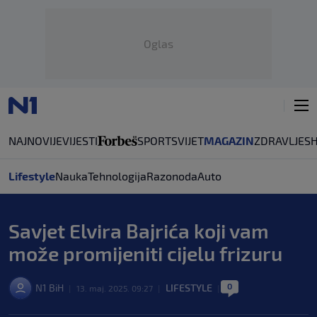
Oglas
NAJNOVIJE
VIJESTI
SPORT
SVIJET
MAGAZIN
ZDRAVLJE
S
Lifestyle
Nauka
Tehnologija
Razonoda
Auto
Savjet Elvira Bajrića koji vam
može promijeniti cijelu frizuru
0
N1 BiH
LIFESTYLE
|
13. maj. 2025. 09:27
|
|