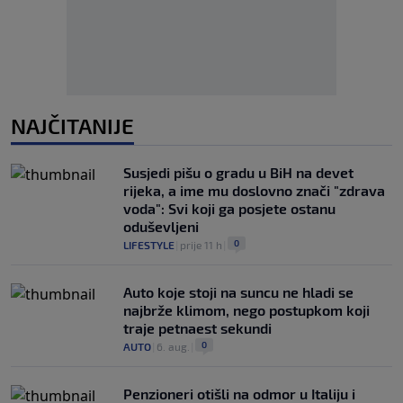
NAJČITANIJE
Susjedi pišu o gradu u BiH na devet
rijeka, a ime mu doslovno znači "zdrava
voda": Svi koji ga posjete ostanu
oduševljeni
0
LIFESTYLE
|
prije 11 h
|
Auto koje stoji na suncu ne hladi se
najbrže klimom, nego postupkom koji
traje petnaest sekundi
0
AUTO
|
6. aug.
|
Penzioneri otišli na odmor u Italiju i