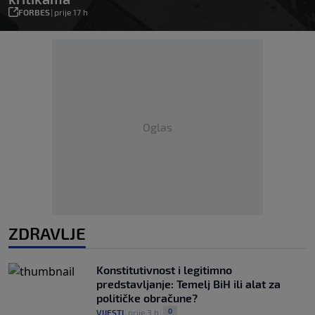
FORBES
|
prije 17 h
Oglas
ZDRAVLJE
Konstitutivnost i legitimno
predstavljanje: Temelj BiH ili alat za
političke obračune?
0
VIJESTI
|
prije 3 h
|