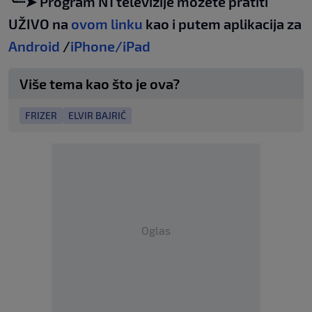
╰┈➤ Program N1 televizije možete pratiti
UŽIVO na
ovom linku
kao i putem aplikacija za
Android
/
iPhone/iPad
Više tema kao što je ova?
FRIZER
ELVIR BAJRIĆ
Oglas