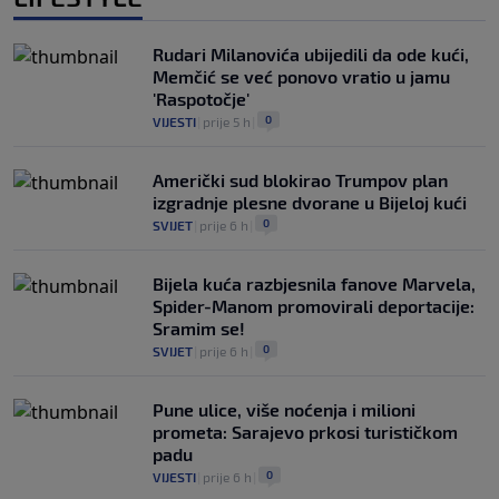
Rudari Milanovića ubijedili da ode kući,
Memčić se već ponovo vratio u jamu
'Raspotočje'
0
VIJESTI
|
prije 5 h
|
Američki sud blokirao Trumpov plan
izgradnje plesne dvorane u Bijeloj kući
0
SVIJET
|
prije 6 h
|
Bijela kuća razbjesnila fanove Marvela,
Spider-Manom promovirali deportacije:
Sramim se!
0
SVIJET
|
prije 6 h
|
Pune ulice, više noćenja i milioni
prometa: Sarajevo prkosi turističkom
padu
0
VIJESTI
|
prije 6 h
|