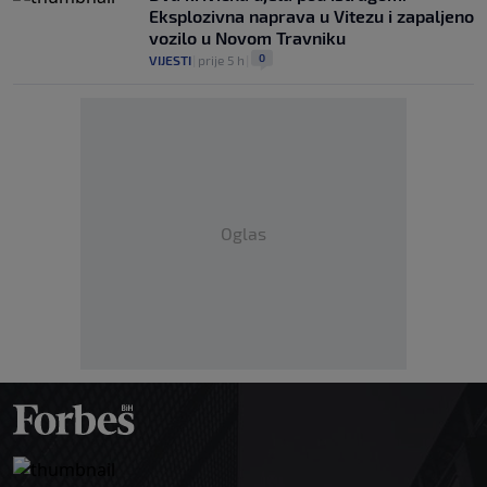
Eksplozivna naprava u Vitezu i zapaljeno
vozilo u Novom Travniku
0
VIJESTI
|
prije 5 h
|
Oglas