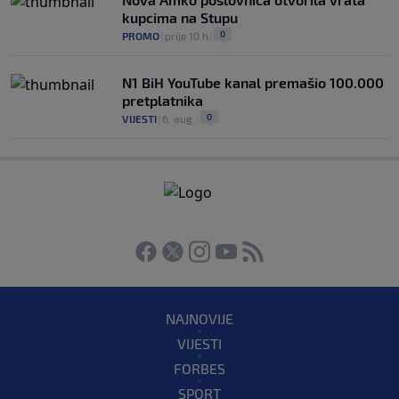
kupcima na Stupu
0
PROMO
|
prije 10 h
|
N1 BiH YouTube kanal premašio 100.000
pretplatnika
0
VIJESTI
|
6. aug.
|
NAJNOVIJE
VIJESTI
FORBES
SPORT