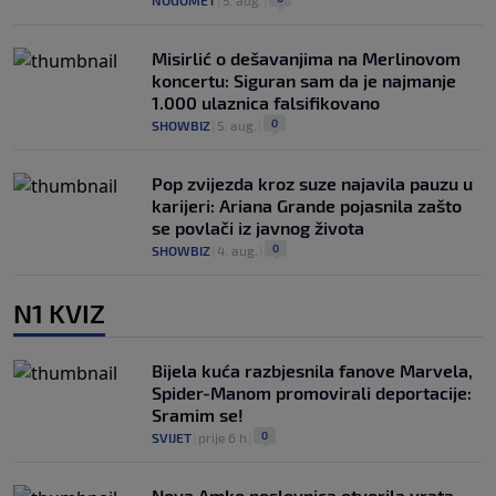
NOGOMET
|
5. aug.
|
Misirlić o dešavanjima na Merlinovom
koncertu: Siguran sam da je najmanje
1.000 ulaznica falsifikovano
0
SHOWBIZ
|
5. aug.
|
Pop zvijezda kroz suze najavila pauzu u
karijeri: Ariana Grande pojasnila zašto
se povlači iz javnog života
0
SHOWBIZ
|
4. aug.
|
N1 KVIZ
Bijela kuća razbjesnila fanove Marvela,
Spider-Manom promovirali deportacije:
Sramim se!
0
SVIJET
|
prije 6 h
|
Nova Amko poslovnica otvorila vrata