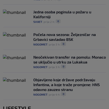
Jedna osoba poginula u požaru u
Kaliforniji
0
SVIJET
|
prije 2 h
|
Počela nova sezona: Željezničar na
Grbavici savladao BSK
0
NOGOMET
|
prije 3 h
|
Neočekivan transfer na pomolu: Monaco
se uključio u utrku za Lukakua
0
NOGOMET
|
prije 3 h
|
Objavljeno koje države podržavaju
Infantina, a koje traže promjene: HNS
odavno zauzeo stranu
0
NOGOMET
|
prije 4 h
|
LIFESTYLE