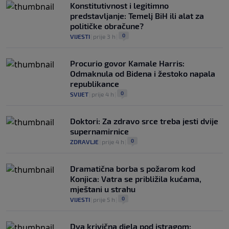
Konstitutivnost i legitimno
predstavljanje: Temelj BiH ili alat za
političke obračune?
0
VIJESTI
|
prije 3 h
|
Procurio govor Kamale Harris:
Odmaknula od Bidena i žestoko napala
republikance
0
SVIJET
|
prije 4 h
|
Doktori: Za zdravo srce treba jesti dvije
supernamirnice
0
ZDRAVLJE
|
prije 4 h
|
Dramatična borba s požarom kod
Konjica: Vatra se približila kućama,
mještani u strahu
0
VIJESTI
|
prije 5 h
|
Dva krivična djela pod istragom: