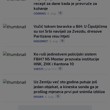
recept za dane kada je prevruće za
kuhanje
0
COOKING
|
6. aug.
|
Vučić tokom boravka u BiH: U Čipuljićima
su svi Srbi navijali za Zvezdu, dresove
Partizana nisu htjeli
0
NOGOMET
|
6. aug.
|
Ko ruši jedinstveni policijski sistem
FBiH? NS Mostar prozvala institucije
HNK, ZHK i Kantona 10
0
VIJESTI
|
prije 11 h
|
Uz Zemlju već sto godina putuje još
jedan objekat, a kineska sonda ga je
prošlog mjeseca prvi put snimila izbliza
0
NAUKA
|
6. aug.
|