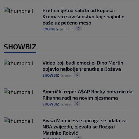
Prefina ljetna salata od kupusa:
Kremasto savršenstvo koje najbolje
paše uz pečeno meso
0
COOKING
|
prije 6 h
|
SHOWBIZ
Video koji budi emocije: Dino Merlin
objavio najbolje trenutke s Koševa
0
SHOWBIZ
|
6. aug.
|
Američki reper A$AP Rocky potvrdio da
Rihanna radi na novim pjesmama
0
SHOWBIZ
|
6. aug.
|
Bivša Mamićeva supruga se udala za
NBA zvijezdu, pjevala se Rozga i
Marinko Rokvić
0