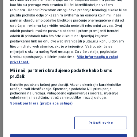
Bajrić.
kao što su pretraga web stranica ili lični identifikatori, na vašem
računaru . Odabir Prihvatam omogućava praćenje tehnologije kako bi se
pružila podrška dolje prikazanim svrhama na osnovu kojih mi i naši
Strast i posvećenost
partneri obrađujemo podatke Ukoliko je praćenje onemogućeno, neki od
sadržaja i reklama koje vidite možda neće biti relevantni za vas. Ovaj
odabir postavki možete ponovno odabrati i pritom promijeniti trenutni
Bajrićeva karijera počela je iz ljubavi prema
odabir ili pristanak tako što ćete kliknuti na Upravljaj željenim
postavkama link na dnu ove web stranice [ili plutajuću ikonu u donjem
zanatu. Kako kaže, putovao je mnogo,
lijevom dijelu web stranice, ako je primjenjivo]. Vaš odabir će se
mijenjati u okviru našeg Wеб локација. Za više detalja, pogledajte
učestvovao na radionicama širom svijeta, ali
Uredbu o postupanju s ličnim podacima.
Više informacija o vašoj
privatnosti
mu je uvijek bilo najvažnije da stečeno znanje
Mi i naši partneri obrađujemo podatke kako bismo
primijeni na domaćoj sceni.
pružali:
Koristite podatke o tačnoj geolokaciji. Aktivno skenirajte karakteristike
"Želja i ljubav prema poslu su me nosile.
uređaja radi identifikacije. Spremanje podataka i/ili pristupanje
podacima na uređaju. Prilagođeno oglašavanje i sadržaj, mjerenje
oglašavanja i sadržaja, istraživanje publike i razvoj usluga.
Putovao sam puno, išao na work shopove, ali
Spisak partnera (pružalaca usluga)
sam uvijek jedva čekao da dođem kući i to
uradim ovdje, na bh. sceni
", kaže on.
Prikaži svrhe
U razgovoru otkriva i zanimljive trendove