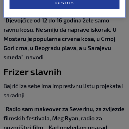
Prihvatam
među mladima:
"Djevojčice od 12 do 16 godina žele samo
ravnu kosu. Ne smiju da naprave iskorak. U
Mostaru je popularna crvena kosa, u Crnoj
Gori crna, u Beogradu plava, a u Sarajevu
smeđa"
, navodi.
Frizer slavnih
Bajrić iza sebe ima impresivnu listu projekata i
saradnji.
"Radio sam makeover za Severinu, za zvijezde
filmskih festivala, Meg Ryan, radio za
pozorište i film... Kad pogledam unazad,