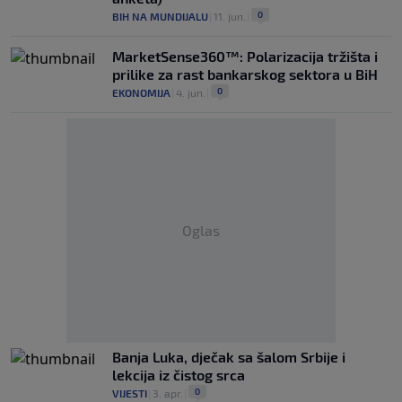
0
BIH NA MUNDIJALU
|
11. jun.
|
MarketSense360™: Polarizacija tržišta i
prilike za rast bankarskog sektora u BiH
0
EKONOMIJA
|
4. jun.
|
Oglas
Banja Luka, dječak sa šalom Srbije i
lekcija iz čistog srca
0
VIJESTI
|
3. apr.
|