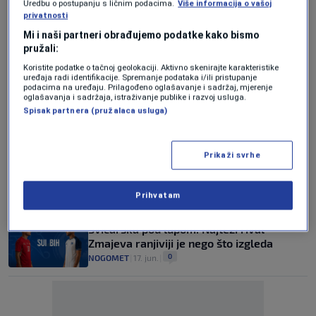
Uredbu o postupanju s ličnim podacima.
Više informacija o vašoj
privatnosti
Dva dana do odluke: Šta bi Barbarez
Mi i naši partneri obrađujemo podatke kako bismo
mogao i morao ponuditi u meču sa
pružali:
Katarom?
Koristite podatke o tačnoj geolokaciji. Aktivno skenirajte karakteristike
1
uređaja radi identifikacije. Spremanje podataka i/ili pristupanje
NOGOMET
|
22. jun.
|
podacima na uređaju. Prilagođeno oglašavanje i sadržaj, mjerenje
oglašavanja i sadržaja, istraživanje publike i razvoj usluga.
Sterilni posjed vodi kući: Zašto Šunjić i
Spisak partnera (pružalaca usluga)
Tahirović više ne smiju igrati zajedno?
1
NOGOMET
|
19. jun.
|
Prikaži svrhe
Odaberi idealan tim BiH za duel sa
Švicarskom (Anketa)
Prihvatam
1
NOGOMET
|
17. jun.
|
Švicarska pod lupom: Najteži rival
Zmajeva ranjiviji je nego što izgleda
0
NOGOMET
|
17. jun.
|