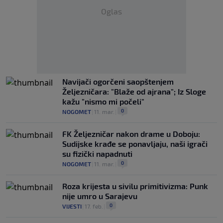
Oglas
Navijači ogorčeni saopštenjem
Željezničara: "Blaže od ajrana"; Iz Sloge
kažu "nismo mi počeli"
0
NOGOMET
|
11. mar.
|
FK Željezničar nakon drame u Doboju:
Sudijske krađe se ponavljaju, naši igrači
su fizički napadnuti
0
NOGOMET
|
11. mar.
|
Roza krijesta u sivilu primitivizma: Punk
nije umro u Sarajevu
0
VIJESTI
|
17. feb.
|