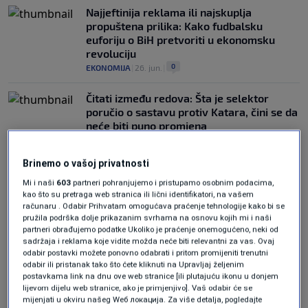
Najjeftinija reklama ili najskuplja
propuštena prilika: Kako fudbalsku
euforiju o BiH pretvoriti u ekonomsku
revoluciju
0
EKONOMIJA
|
26. jun.
|
Čitati između redova: Šta je selektor
poručio o sastavu protiv Katara, čini se da
neće biti puno promjena
0
NOGOMET
|
24. jun.
|
Brinemo o vašoj privatnosti
Mi i naši
603
partneri pohranjujemo i pristupamo osobnim podacima,
kao što su pretraga web stranica ili lični identifikatori, na vašem
računaru . Odabir Prihvatam omogućava praćenje tehnologije kako bi se
pružila podrška dolje prikazanim svrhama na osnovu kojih mi i naši
partneri obrađujemo podatke Ukoliko je praćenje onemogućeno, neki od
sadržaja i reklama koje vidite možda neće biti relevantni za vas. Ovaj
Oglas
odabir postavki možete ponovno odabrati i pritom promijeniti trenutni
odabir ili pristanak tako što ćete kliknuti na Upravljaj željenim
postavkama link na dnu ove web stranice [ili plutajuću ikonu u donjem
lijevom dijelu web stranice, ako je primjenjivo]. Vaš odabir će se
mijenjati u okviru našeg Wеб локација. Za više detalja, pogledajte