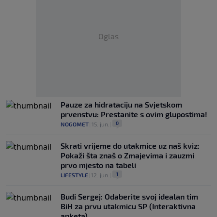
Oglas
Pauze za hidrataciju na Svjetskom
prvenstvu: Prestanite s ovim glupostima!
0
NOGOMET
|
15. jun.
|
Skrati vrijeme do utakmice uz naš kviz:
Pokaži šta znaš o Zmajevima i zauzmi
prvo mjesto na tabeli
1
LIFESTYLE
|
12. jun.
|
Budi Sergej: Odaberite svoj idealan tim
BiH za prvu utakmicu SP (Interaktivna
anketa)