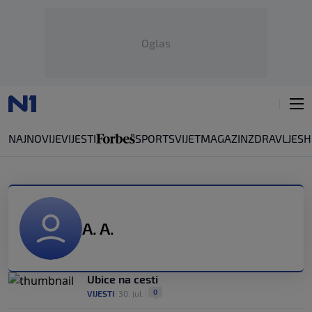
Oglas
NAJNOVIJE
VIJESTI
SPORT
SVIJET
MAGAZIN
ZDRAVLJE
SH
A. A.
Ubice na cesti
0
VIJESTI
|
30. jul.
|