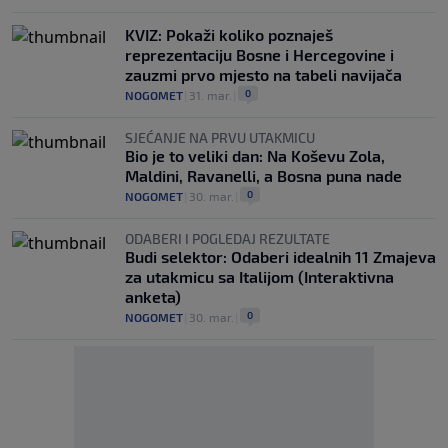
KVIZ: Pokaži koliko poznaješ
reprezentaciju Bosne i Hercegovine i
zauzmi prvo mjesto na tabeli navijača
0
NOGOMET
|
31. mar.
|
SJEĆANJE NA PRVU UTAKMICU
Bio je to veliki dan: Na Koševu Zola,
Maldini, Ravanelli, a Bosna puna nade
0
NOGOMET
|
30. mar.
|
ODABERI I POGLEDAJ REZULTATE
Budi selektor: Odaberi idealnih 11 Zmajeva
za utakmicu sa Italijom (Interaktivna
anketa)
0
NOGOMET
|
30. mar.
|