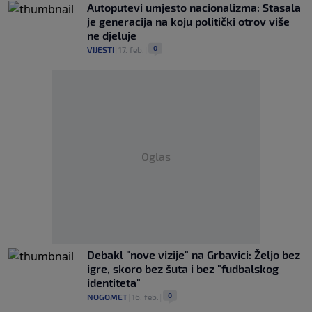
Autoputevi umjesto nacionalizma: Stasala
je generacija na koju politički otrov više
ne djeluje
0
VIJESTI
|
17. feb.
|
Oglas
Debakl "nove vizije" na Grbavici: Željo bez
igre, skoro bez šuta i bez "fudbalskog
identiteta"
0
NOGOMET
|
16. feb.
|