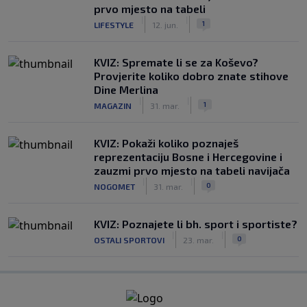
prvo mjesto na tabeli
|
|
1
LIFESTYLE
12. jun.
KVIZ: Spremate li se za Koševo?
Provjerite koliko dobro znate stihove
Dine Merlina
|
|
1
MAGAZIN
31. mar.
KVIZ: Pokaži koliko poznaješ
reprezentaciju Bosne i Hercegovine i
zauzmi prvo mjesto na tabeli navijača
|
|
0
NOGOMET
31. mar.
KVIZ: Poznajete li bh. sport i sportiste?
|
|
0
OSTALI SPORTOVI
23. mar.