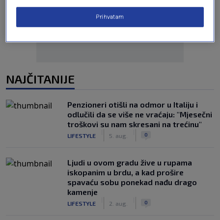
Oglas
Prihvatam
NAJČITANIJE
Penzioneri otišli na odmor u Italiju i
odlučili da se više ne vraćaju: "Mjesečni
troškovi su nam skresani na trećinu"
|
|
0
LIFESTYLE
5. aug.
Ljudi u ovom gradu žive u rupama
iskopanim u brdu, a kad prošire
spavaću sobu ponekad nađu drago
kamenje
|
|
0
LIFESTYLE
2. aug.