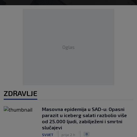
Oglas
ZDRAVLJE
Masovna epidemija u SAD-u: Opasni
parazit u iceberg salati razbolio više
od 25.000 ljudi, zabilježeni i smrtni
slučajevi
|
|
0
SVIJET
prije 2 h