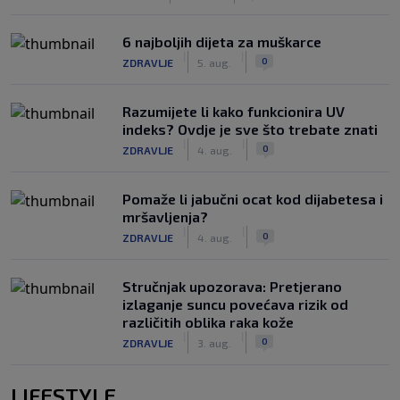
6 najboljih dijeta za muškarce
|
|
0
ZDRAVLJE
5. aug.
Razumijete li kako funkcionira UV
indeks? Ovdje je sve što trebate znati
|
|
0
ZDRAVLJE
4. aug.
Pomaže li jabučni ocat kod dijabetesa i
mršavljenja?
|
|
0
ZDRAVLJE
4. aug.
Stručnjak upozorava: Pretjerano
izlaganje suncu povećava rizik od
različitih oblika raka kože
|
|
0
ZDRAVLJE
3. aug.
LIFESTYLE