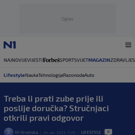
Oglas
NAJNOVIJE
VIJESTI
SPORT
SVIJET
MAGAZIN
ZDRAVLJE
Lifestyle
Nauka
Tehnologija
Razonoda
Auto
Treba li prati zube prije ili
poslije doručka? Stručnjaci
otkrili pravi odgovor
0
N1 Hrvatska
LIFESTYLE
|
24. jan. 2023. 11:05
|
|