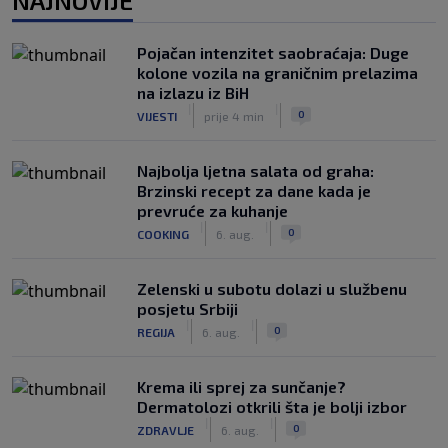
NAJNOVIJE
Júnior i Real Madrid postigli dogovor
|
|
0
NOGOMET
6. aug.
Pojačan intenzitet saobraćaja: Duge
Slavni klub potresa kriza: Kultni
kolone vozila na graničnim prelazima
stadion u Italiji bit će prazan na
na izlazu iz BiH
početku sezone, navijači objavili rat
|
|
0
VIJESTI
prije 4 min
upravi
|
|
0
NOGOMET
6. aug.
Najbolja ljetna salata od graha:
Brzinski recept za dane kada je
prevruće za kuhanje
|
|
0
COOKING
6. aug.
Zelenski u subotu dolazi u službenu
posjetu Srbiji
|
|
0
REGIJA
6. aug.
Krema ili sprej za sunčanje?
Dermatolozi otkrili šta je bolji izbor
|
|
0
ZDRAVLJE
6. aug.