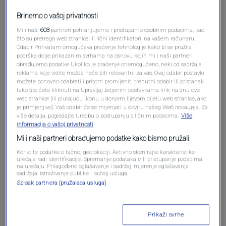
Brinemo o vašoj privatnosti
Mi i naši
603
partneri pohranjujemo i pristupamo osobnim podacima, kao
što su pretraga web stranica ili lični identifikatori, na vašem računaru .
Odabir Prihvatam omogućava praćenje tehnologije kako bi se pružila
podrška dolje prikazanim svrhama na osnovu kojih mi i naši partneri
obrađujemo podatke Ukoliko je praćenje onemogućeno, neki od sadržaja i
reklama koje vidite možda neće biti relevantni za vas. Ovaj odabir postavki
možete ponovno odabrati i pritom promijeniti trenutni odabir ili pristanak
tako što ćete kliknuti na Upravljaj željenim postavkama link na dnu ove
web stranice [ili plutajuću ikonu u donjem lijevom dijelu web stranice, ako
Oglas
je primjenjivo]. Vaš odabir će se mijenjati u okviru našeg Wеб локација. Za
više detalja, pogledajte Uredbu o postupanju s ličnim podacima.
Više
informacija o vašoj privatnosti
Mi i naši partneri obrađujemo podatke kako bismo pružali:
Koristite podatke o tačnoj geolokaciji. Aktivno skenirajte karakteristike
uređaja radi identifikacije. Spremanje podataka i/ili pristupanje podacima
na uređaju. Prilagođeno oglašavanje i sadržaj, mjerenje oglašavanja i
sadržaja, istraživanje publike i razvoj usluga.
Spisak partnera (pružalaca usluga)
Prikaži svrhe