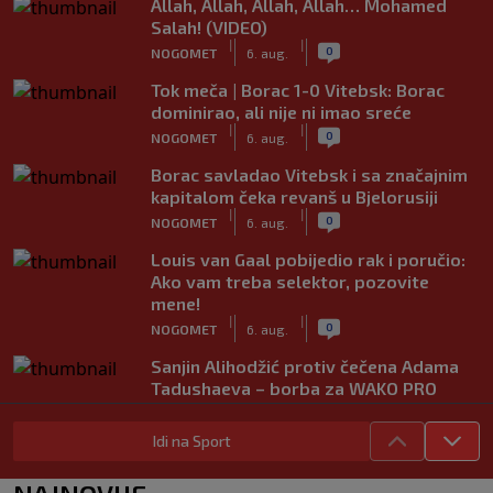
Allah, Allah, Allah, Allah… Mohamed
Salah! (VIDEO)
|
|
0
NOGOMET
6. aug.
Tok meča | Borac 1-0 Vitebsk: Borac
dominirao, ali nije ni imao sreće
|
|
0
NOGOMET
6. aug.
Borac savladao Vitebsk i sa značajnim
kapitalom čeka revanš u Bjelorusiji
|
|
0
NOGOMET
6. aug.
Louis van Gaal pobijedio rak i poručio:
Ako vam treba selektor, pozovite
mene!
|
|
0
NOGOMET
6. aug.
Sanjin Alihodžić protiv čečena Adama
Tadushaeva – borba za WAKO PRO
titulu
|
|
0
OSTALI SPORTOVI
6. aug.
Idi na Sport
Arsenal ostaje praznih ruku: Vinícius