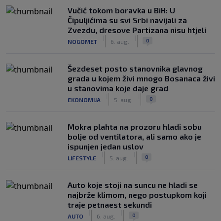
Vučić tokom boravka u BiH: U
Čipuljićima su svi Srbi navijali za
Zvezdu, dresove Partizana nisu htjeli
|
|
0
NOGOMET
6. aug.
Šezdeset posto stanovnika glavnog
grada u kojem živi mnogo Bosanaca živi
u stanovima koje daje grad
|
|
0
EKONOMIJA
5. aug.
Mokra plahta na prozoru hladi sobu
bolje od ventilatora, ali samo ako je
ispunjen jedan uslov
|
|
0
LIFESTYLE
5. aug.
Auto koje stoji na suncu ne hladi se
najbrže klimom, nego postupkom koji
traje petnaest sekundi
|
|
0
AUTO
6. aug.