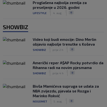
Proglašena najbolja zemlja za
preseljenje u 2026. godini
|
|
0
LIFESTYLE
4. aug.
SHOWBIZ
Video koji budi emocije: Dino Merlin
objavio najbolje trenutke s Koševa
|
|
0
SHOWBIZ
prije 2 h
Američki reper A$AP Rocky potvrdio da
Rihanna radi na novim pjesmama
|
|
0
SHOWBIZ
prije 4 h
Bivša Mamićeva supruga se udala za
NBA zvijezdu, pjevala se Rozga i
Marinko Rokvić
|
|
0
NOGOMET
5. aug.