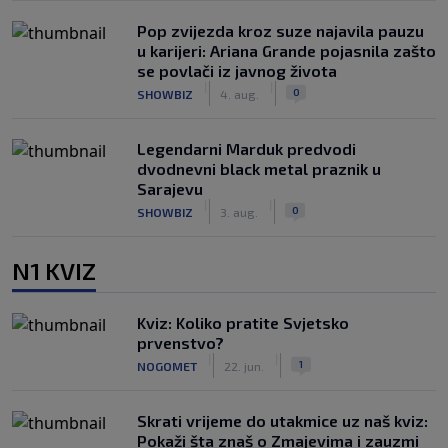
Pop zvijezda kroz suze najavila pauzu
u karijeri: Ariana Grande pojasnila zašto
se povlači iz javnog života
|
|
0
SHOWBIZ
4. aug.
Legendarni Marduk predvodi
dvodnevni black metal praznik u
Sarajevu
|
|
0
SHOWBIZ
3. aug.
N1 KVIZ
Kviz: Koliko pratite Svjetsko
prvenstvo?
|
|
1
NOGOMET
22. jun.
Skrati vrijeme do utakmice uz naš kviz:
Pokaži šta znaš o Zmajevima i zauzmi