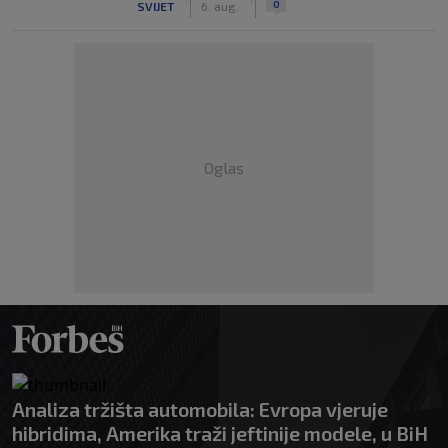
0
SVIJET
6. aug.
Oglas
Analiza tržišta automobila: Evropa vjeruje
hibridima, Amerika traži jeftinije modele, u BiH