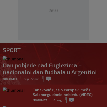
Oglas
SPORT
Dan pobjede nad Englezima –
nacionalni dan fudbala u Argentini
|
|
0
NOGOMET
prije 22 min
Tabaković riješio evropski meč i
Salzburgu donio pobjedu (VIDEO)
|
|
0
NOGOMET
6. aug.