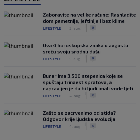
Zaboravite na velike račune: Rashladite
dom pametnije, jeftinije i bez klime
|
|
0
LIFESTYLE
5. aug.
Ova 4 horoskopska znaka u avgustu
sreću svoju srodnu dušu
|
|
0
LIFESTYLE
5. aug.
Bunar imа 3.500 stepenica koje se
spuštaju trinaest spratova, a
napravljen je da bi ljudi imali vode ljeti
|
|
0
LIFESTYLE
4. aug.
Zašto se zacrvenimo od stida?
Odgovor krije ljudska evolucija
|
|
0
LIFESTYLE
4. aug.