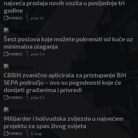
najveća prodaja novih vozila u posljednje tri
godine
|
FORBES
prije 1 h
Šest poslova koje možete pokrenuti od kuće uz
minimalna ulaganja
|
FORBES
prije 5 h
CBBiH zvanično aplicirala za pristupanje BiH
SEPA području – ovo su pogodnosti koje će
donijeti građanima i privredi
|
FORBES
prije 5 h
Milijarder i holivudska zvijezda u najvećem
projektu za spas živog svijeta
|
FORBES
5. aug.