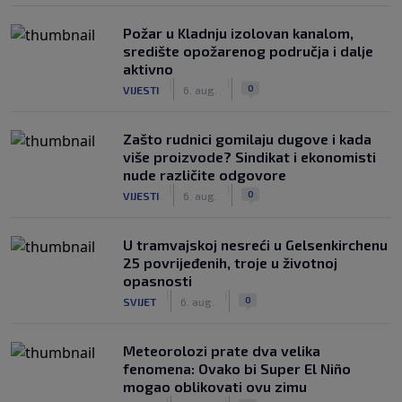
Požar u Kladnju izolovan kanalom,
središte opožarenog područja i dalje
aktivno
|
|
0
VIJESTI
6. aug.
Zašto rudnici gomilaju dugove i kada
više proizvode? Sindikat i ekonomisti
nude različite odgovore
|
|
0
VIJESTI
6. aug.
U tramvajskoj nesreći u Gelsenkirchenu
25 povrijeđenih, troje u životnoj
opasnosti
|
|
0
SVIJET
6. aug.
Meteorolozi prate dva velika
fenomena: Ovako bi Super El Niño
mogao oblikovati ovu zimu
|
|