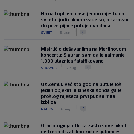
Na najtoplijem naseljenom mjestu na
svijetu ljudi rukama vade so, a karavan
do prve pijace putuje dva dana
|
|
0
SVIJET
5. aug.
Misirlić o dešavanjima na Merlinovom
koncertu: Siguran sam da je najmanje
1.000 ulaznica falsifikovano
|
|
0
SHOWBIZ
5. aug.
Uz Zemlju već sto godina putuje još
jedan objekat, a kineska sonda ga je
prošlog mjeseca prvi put snimila
izbliza
|
|
0
NAUKA
6. aug.
Ornitologinja otkrila zašto sove nikad
ne treba držati kao kućne ljubimce: