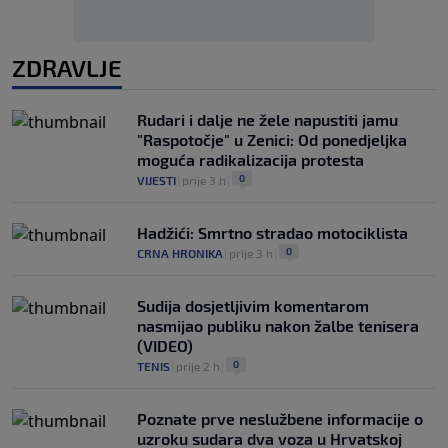
ZDRAVLJE
Rudari i dalje ne žele napustiti jamu
"Raspotočje" u Zenici: Od ponedjeljka
moguća radikalizacija protesta
0
VIJESTI
|
prije 3 h
|
Hadžići: Smrtno stradao motociklista
0
CRNA HRONIKA
|
prije 3 h
|
Sudija dosjetljivim komentarom
nasmijao publiku nakon žalbe tenisera
(VIDEO)
0
TENIS
|
prije 2 h
|
Poznate prve neslužbene informacije o
uzroku sudara dva voza u Hrvatskoj