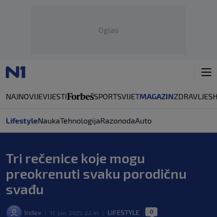
Oglas
NAJNOVIJE
VIJESTI
SPORT
SVIJET
MAGAZIN
ZDRAVLJE
S
Lifestyle
Nauka
Tehnologija
Razonoda
Auto
Tri rečenice koje mogu
preokrenuti svaku porodičnu
svađu
0
Index
LIFESTYLE
|
11. jun. 2025. 22:41
|
|