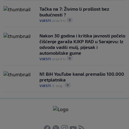
Tačka na 7: Živimo li prošlost bez
budućnosti ?
0
VIJESTI
|
prije 9 h
|
Nakon 30 godina i kritika javnosti počelo
čišćenje garaža KJKP RAD u Sarajevu: Iz
odvoda vadili mulj, pijesak i
automobilske gume
0
VIJESTI
|
prije 6 h
|
N1 BiH YouTube kanal premašio 100.000
pretplatnika
0
VIJESTI
|
6. aug.
|