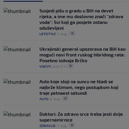
Susjedi pišu o gradu u BiH na devet
rijeka, a ime mu doslovno znači "zdrava
voda": Svi koji ga posjete ostanu
oduševljeni
0
LIFESTYLE
|
7. aug.
|
Ukrajinski general upozorava na BiH kao
mogući novi front ruskog hibridnog rata:
Posebno izdvaja Brčko
0
VIJESTI
|
prije 11 h
|
Auto koje stoji na suncu ne hladi se
najbrže klimom, nego postupkom koji
traje petnaest sekundi
0
AUTO
|
6. aug.
|
Doktori: Za zdravo srce treba jesti dvije
supernamirnice
0
ZDRAVLJE
|
7. aug.
|