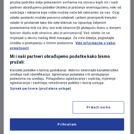
pružila podrška dolje prikazanim svrhama na osnovu kojih mi i naši
partneri obrađujemo podatke Ukoliko je praćenje onemogućeno, neki od
"Kako to možemo ispraviti?"
sadržaja i reklama koje vidite možda neće biti relevantni za vas. Ovaj
odabir postavki možete ponovno odabrati i pritom promijeniti trenutni
odabir ili pristanak tako što ćete kliknuti na Upravljaj željenim
Djeca koja povrijede druge često se traže da se
postavkama link na dnu ove web stranice [ili plutajuću ikonu u donjem
lijevom dijelu web stranice, ako je primjenjivo]. Vaš odabir će se
ispričaju. No prisilne isprike rijetko donose
mijenjati u okviru našeg Wеб локација. Za više detalja, pogledajte
Uredbu o postupanju s ličnim podacima.
Više informacija o vašoj
stvarno žaljenje i nerijetko djeluju neiskreno,
privatnosti
što svi instinktivno osjećamo. Neka djeca čak i
Mi i naši partneri obrađujemo podatke kako bismo
pružali:
odbijaju reći "oprosti" kad im to namećemo,
Koristite podatke o tačnoj geolokaciji. Aktivno skenirajte karakteristike
iako bi u vlastitom ritmu možda i izrazila
uređaja radi identifikacije. Spremanje podataka i/ili pristupanje
podacima na uređaju. Prilagođeno oglašavanje i sadržaj, mjerenje
suosjećanje, piše Index.
oglašavanja i sadržaja, istraživanje publike i razvoj usluga.
Spisak partnera (pružalaca usluga)
Umjesto naredbe da se ispričaju, korisnije je
pitati: "Kako to možemo ispraviti?". Ta rečenica
Prikaži svrhe
preusmjerava pažnju s krivnje na popravak
Prihvatam
odnosa i potiče dijete na razmišljanje o