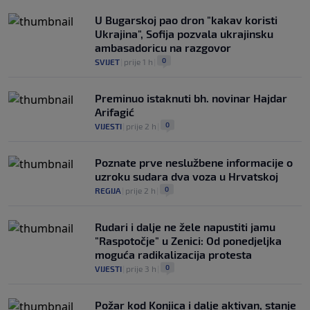
U Bugarskoj pao dron "kakav koristi
Ukrajina", Sofija pozvala ukrajinsku
ambasadoricu na razgovor
0
SVIJET
|
prije 1 h
|
Preminuo istaknuti bh. novinar Hajdar
Arifagić
0
VIJESTI
|
prije 2 h
|
Poznate prve neslužbene informacije o
uzroku sudara dva voza u Hrvatskoj
0
REGIJA
|
prije 2 h
|
Rudari i dalje ne žele napustiti jamu
"Raspotočje" u Zenici: Od ponedjeljka
moguća radikalizacija protesta
0
VIJESTI
|
prije 3 h
|
Požar kod Konjica i dalje aktivan, stanje