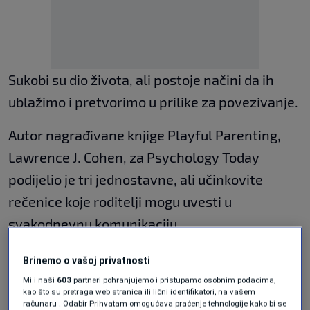
Sukobi su dio života, ali postoje načini da ih
ublažimo i pretvorimo u prilike za povezivanje.
Autor nagrađivane knjige Playful Parenting,
Lawrence J. Cohen, za Psychology Today
podijelio je tri jednostavne, ali učinkovite
rečenice koje roditelji mogu uvesti u
svakodnevnu komunikaciju.
Svaka od njih može pomoći u smanjenju
Brinemo o vašoj privatnosti
napetosti i jačanju međusobnog razumijevanja
Mi i naši
603
partneri pohranjujemo i pristupamo osobnim podacima,
kao što su pretraga web stranica ili lični identifikatori, na vašem
u obitelji.
računaru . Odabir Prihvatam omogućava praćenje tehnologije kako bi se