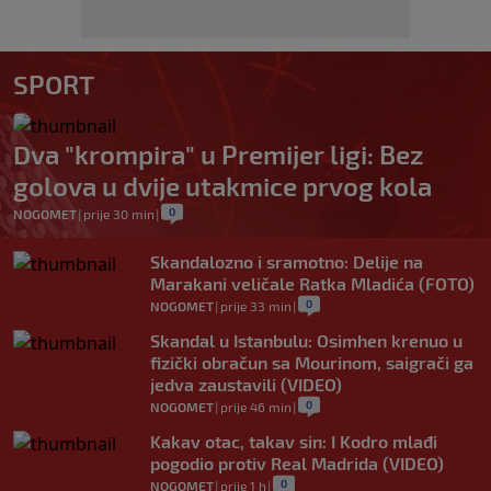
SPORT
Dva "krompira" u Premijer ligi: Bez
golova u dvije utakmice prvog kola
0
NOGOMET
|
prije 30 min
|
Skandalozno i sramotno: Delije na
Marakani veličale Ratka Mladića (FOTO)
0
NOGOMET
|
prije 33 min
|
Skandal u Istanbulu: Osimhen krenuo u
fizički obračun sa Mourinom, saigrači ga
jedva zaustavili (VIDEO)
0
NOGOMET
|
prije 46 min
|
Kakav otac, takav sin: I Kodro mlađi
pogodio protiv Real Madrida (VIDEO)
0
NOGOMET
|
prije 1 h
|