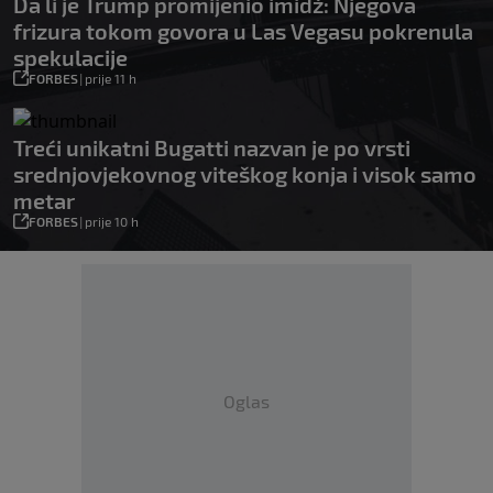
Da li je Trump promijenio imidž: Njegova
frizura tokom govora u Las Vegasu pokrenula
spekulacije
FORBES
|
prije 11 h
Treći unikatni Bugatti nazvan je po vrsti
srednjovjekovnog viteškog konja i visok samo
metar
FORBES
|
prije 10 h
Oglas