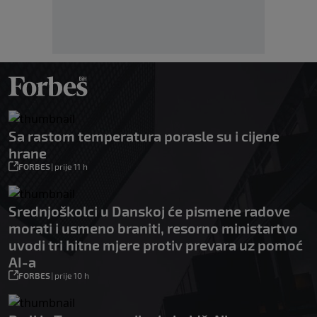
Sa rastom temperatura porasle su i cijene
hrane
FORBES
|
prije 11 h
Srednjoškolci u Danskoj će pismene radove
morati i usmeno braniti, resorno ministartvo
uvodi tri hitne mjere protiv prevara uz pomoć
AI-a
FORBES
|
prije 10 h