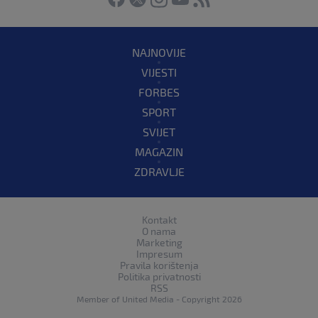
NAJNOVIJE
VIJESTI
FORBES
SPORT
SVIJET
MAGAZIN
ZDRAVLJE
Kontakt
O nama
Marketing
Impresum
Pravila korištenja
Politika privatnosti
RSS
Member of
United Media
- Copyright 2026