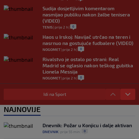
Sudija dosjetljivim komentarom
nasmijao publiku nakon žalbe tenisera
(VIDEO)
0
TENIS
|
prije 2 h
|
Haos u Irskoj: Navijač utrčao na teren i
nasrnuo na gostujuće fudbalere (VIDEO)
0
NOGOMET
|
prije 2 h
|
Rivalstvo je ostalo po strani: Real
Madrid se oglasio nakon teškog gubitka
Lionela Messija
0
NOGOMET
|
prije 2 h
|
WNBA igračice odgovorile Kanteru
nakon provokacije: "Nećemo biti politički
Idi na Sport
pijuni"
0
KOŠARKA
|
prije 3 h
|
NAJNOVIJE
Infantino nekada poručivao: "Novac
FIFA-e je vaš novac", danas se suočava s
Dnevnik: Požar u Konjicu i dalje aktivan
najvećom krizom
0
DNEVNIK
|
prije 55 min
|
0
NOGOMET
|
prije 3 h
|