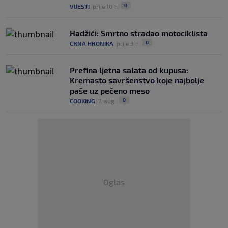
0
VIJESTI
|
prije 10 h
|
Hadžići: Smrtno stradao motociklista
0
CRNA HRONIKA
|
prije 3 h
|
Prefina ljetna salata od kupusa:
Kremasto savršenstvo koje najbolje
paše uz pečeno meso
0
COOKING
|
7. aug.
|
Oglas