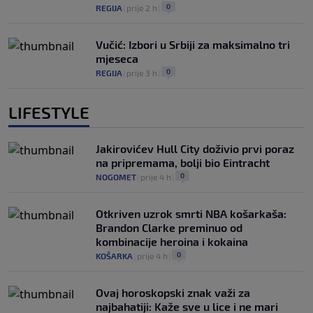
0
REGIJA
|
prije 2 h
|
Vučić: Izbori u Srbiji za maksimalno tri
mjeseca
0
REGIJA
|
prije 3 h
|
LIFESTYLE
Jakirovićev Hull City doživio prvi poraz
na pripremama, bolji bio Eintracht
0
NOGOMET
|
prije 4 h
|
Otkriven uzrok smrti NBA košarkaša:
Brandon Clarke preminuo od
kombinacije heroina i kokaina
0
KOŠARKA
|
prije 4 h
|
Ovaj horoskopski znak važi za
najbahatiji: Kaže sve u lice i ne mari