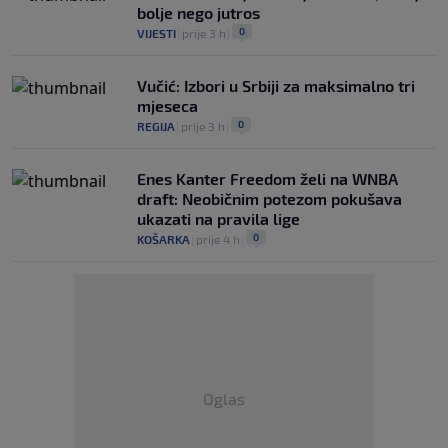
bolje nego jutros
0
VIJESTI
|
prije 3 h
|
Vučić: Izbori u Srbiji za maksimalno tri
mjeseca
0
REGIJA
|
prije 3 h
|
Enes Kanter Freedom želi na WNBA
draft: Neobičnim potezom pokušava
ukazati na pravila lige
0
KOŠARKA
|
prije 4 h
|
Oglas