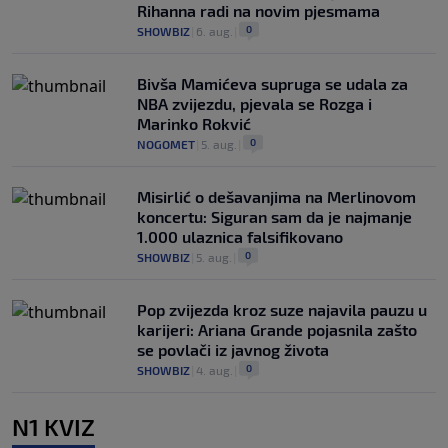
Rihanna radi na novim pjesmama
0
SHOWBIZ
|
6. aug.
|
Bivša Mamićeva supruga se udala za
NBA zvijezdu, pjevala se Rozga i
Marinko Rokvić
0
NOGOMET
|
5. aug.
|
Misirlić o dešavanjima na Merlinovom
koncertu: Siguran sam da je najmanje
1.000 ulaznica falsifikovano
0
SHOWBIZ
|
5. aug.
|
Pop zvijezda kroz suze najavila pauzu u
karijeri: Ariana Grande pojasnila zašto
se povlači iz javnog života
0
SHOWBIZ
|
4. aug.
|
N1 KVIZ