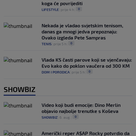
koga će povrijediti
0
LIFESTYLE
|
prije 4 h
|
Nekada je vladao svjetskim tenisom,
danas ga mnogi jedva prepoznaju:
Ovako izgleda Pete Sampras
0
TENIS
|
prije 5 h
|
Vlada KS časti parove koji se vjenčavaju:
Evo kako do poklon vaučera od 300 KM
0
DOM I PORODICA
|
prije 5 h
|
SHOWBIZ
Video koji budi emocije: Dino Merlin
objavio najbolje trenutke s Koševa
0
SHOWBIZ
|
6. aug.
|
Američki reper A$AP Rocky potvrdio da