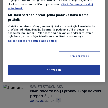
mijenjati u okviru našeg Wеб локација. Za više detalja, pogledajte
Uredbu o postupanju s ličnim podacima.
Više informacija o vašoj
privatnosti
UKRAJINSKE SLUŽBE GA POVRATILE
Mi i naši partneri obrađujemo podatke kako bismo
Objavljeni novi snimci atentata u Monaku:
pružali:
Napadači su je pokušali uništiti
Koristite podatke o tačnoj geolokaciji. Aktivno skenirajte karakteristike
0
SVIJET
|
18. jul.
|
uređaja radi identifikacije. Spremanje podataka i/ili pristupanje
podacima na uređaju. Prilagođeno oglašavanje i sadržaj, mjerenje
oglašavanja i sadržaja, istraživanje publike i razvoj usluga.
SAVJETI STRUČNJAKA
Spisak partnera (pružalaca usluga)
Sve što trebate znati o ljetnim
glavoboljama
0
ZDRAVLJE
|
13. jul.
|
Prikaži svrhe
SAVJETI STRUČNJAKA
Onkolozi mole ljude da prestanu raditi ovu
Prihvatam
jednu stvar pod tušem
0
ZDRAVLJE
|
29. jun.
|
SAVJETI STRUČNJAKA
Namirnice za bolju probavu koje doktori
preporučuju
0
ZDRAVLJE
|
23. jun.
|