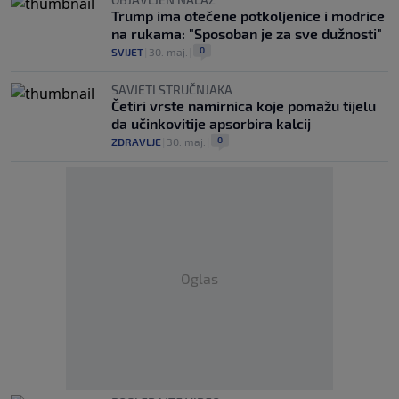
Trump ima otečene potkoljenice i modrice
na rukama: "Sposoban je za sve dužnosti"
0
SVIJET
|
30. maj.
|
SAVJETI STRUČNJAKA
Četiri vrste namirnica koje pomažu tijelu
da učinkovitije apsorbira kalcij
0
ZDRAVLJE
|
30. maj.
|
Oglas