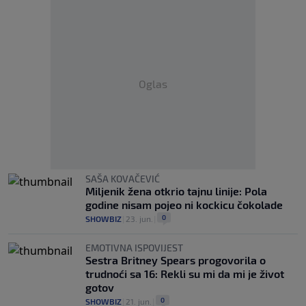
Oglas
SAŠA KOVAČEVIĆ
Miljenik žena otkrio tajnu linije: Pola
godine nisam pojeo ni kockicu čokolade
0
SHOWBIZ
|
23. jun.
|
EMOTIVNA ISPOVIJEST
Sestra Britney Spears progovorila o
trudnoći sa 16: Rekli su mi da mi je život
gotov
0
SHOWBIZ
|
21. jun.
|