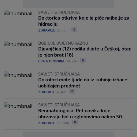
SAVJETI STRUČNJAKA
Doktorica otkriva koje je piće najbolje za
hidraciju
0
ZDRAVLJE
|
20. jun.
|
DOBIO JE UVJETNU KAZNU
Djevojčica (12) rodila dijete u Češkoj, otac
je njen brat (16)
0
CRNA HRONIKA
|
14. jun.
|
SAVJETI STRUČNJAKA
Onkolozi mole ljude da iz kuhinje izbace
uobičajen predmet
0
ZDRAVLJE
|
4. jun.
|
SAVJETI STRUČNJAKA
Reumatologinja: Pet navika koje
ubrzavaju bol u zglobovima nakon 50.
0
ZDRAVLJE
|
31. maj.
|