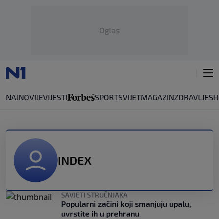
Oglas
NAJNOVIJE
VIJESTI
SPORT
SVIJET
MAGAZIN
ZDRAVLJE
SH
INDEX
SAVJETI STRUČNJAKA
Popularni začini koji smanjuju upalu,
uvrstite ih u prehranu