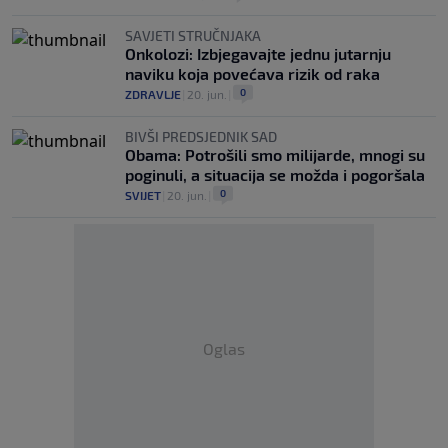
SAVJETI STRUČNJAKA
Onkolozi: Izbjegavajte jednu jutarnju
naviku koja povećava rizik od raka
0
ZDRAVLJE
|
20. jun.
|
BIVŠI PREDSJEDNIK SAD
Obama: Potrošili smo milijarde, mnogi su
poginuli, a situacija se možda i pogoršala
0
SVIJET
|
20. jun.
|
Oglas