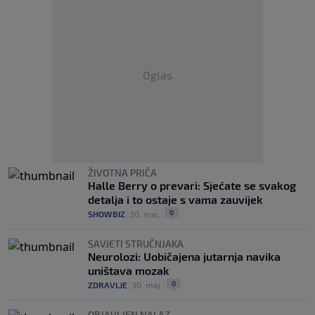
Oglas
ŽIVOTNA PRIČA
Halle Berry o prevari: Sjećate se svakog
detalja i to ostaje s vama zauvijek
0
SHOWBIZ
|
30. maj.
|
SAVJETI STRUČNJAKA
Neurolozi: Uobičajena jutarnja navika
uništava mozak
0
ZDRAVLJE
|
30. maj.
|
OBJAVLJEN NALAZ