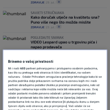
0
ZDRAVLJE
|
29. jul.
|
SAVJETI STRUČNJAKA
Kako doručak utječe na kvalitetu sna?
Puno više nego što možda mislite
0
ZDRAVLJE
|
23. jul.
|
POGLEDAJTE SNIMAK
VIDEO Leopard upao u trgovinu pića i
napao prodavača
0
SVIJET
|
22. jul.
|
Brinemo o vašoj privatnosti
Mi i naši
603
partneri pohranjujemo i pristupamo osobnim podacima,
kao što su pretraga web stranica ili lični identifikatori, na vašem
računaru . Odabir Prihvatam omogućava praćenje tehnologije kako bi se
pružila podrška dolje prikazanim svrhama na osnovu kojih mi i naši
partneri obrađujemo podatke Ukoliko je praćenje onemogućeno, neki od
Oglas
sadržaja i reklama koje vidite možda neće biti relevantni za vas. Ovaj
odabir postavki možete ponovno odabrati i pritom promijeniti trenutni
odabir ili pristanak tako što ćete kliknuti na Upravljaj željenim
postavkama link na dnu ove web stranice [ili plutajuću ikonu u donjem
lijevom dijelu web stranice, ako je primjenjivo]. Vaš odabir će se