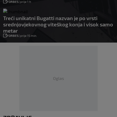
FORBES
|
prije 1 h
Treći unikatni Bugatti nazvan je po vrsti
srednjovjekovnog viteškog konja i visok samo
metar
FORBES
|
prije 15 min.
Oglas