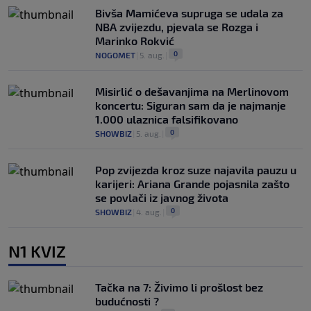
Bivša Mamićeva supruga se udala za
NBA zvijezdu, pjevala se Rozga i
Marinko Rokvić
0
NOGOMET
|
5. aug.
|
Misirlić o dešavanjima na Merlinovom
koncertu: Siguran sam da je najmanje
1.000 ulaznica falsifikovano
0
SHOWBIZ
|
5. aug.
|
Pop zvijezda kroz suze najavila pauzu u
karijeri: Ariana Grande pojasnila zašto
se povlači iz javnog života
0
SHOWBIZ
|
4. aug.
|
N1 KVIZ
Tačka na 7: Živimo li prošlost bez
budućnosti ?