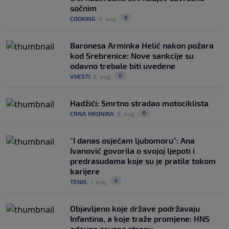
sočnim
0
COOKING
|
8. aug.
|
Baronesa Arminka Helić nakon požara
kod Srebrenice: Nove sankcije su
odavno trebale biti uvedene
0
VIJESTI
|
8. aug.
|
Hadžići: Smrtno stradao motociklista
0
CRNA HRONIKA
|
8. aug.
|
"I danas osjećam ljubomoru": Ana
Ivanović govorila o svojoj ljepoti i
predrasudama koje su je pratile tokom
karijere
0
TENIS
|
7. aug.
|
Objavljeno koje države podržavaju
Infantina, a koje traže promjene: HNS
odavno zauzeo stranu