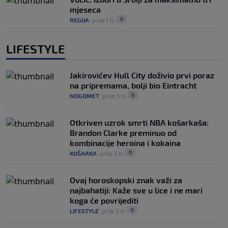
mjeseca
0
REGIJA
|
prije 1 h
|
LIFESTYLE
Jakirovićev Hull City doživio prvi poraz
na pripremama, bolji bio Eintracht
0
NOGOMET
|
prije 3 h
|
Otkriven uzrok smrti NBA košarkaša:
Brandon Clarke preminuo od
kombinacije heroina i kokaina
0
KOŠARKA
|
prije 3 h
|
Ovaj horoskopski znak važi za
najbahatiji: Kaže sve u lice i ne mari
koga će povrijediti
0
LIFESTYLE
|
prije 3 h
|