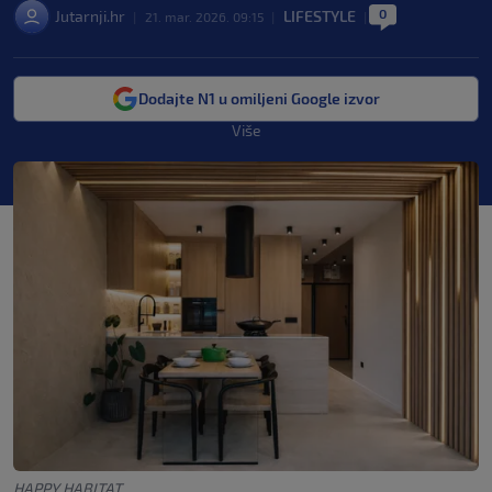
0
Jutarnji.hr
LIFESTYLE
|
21. mar. 2026. 09:15
|
|
Dodajte N1 u omiljeni Google izvor
Više
HAPPY HABITAT