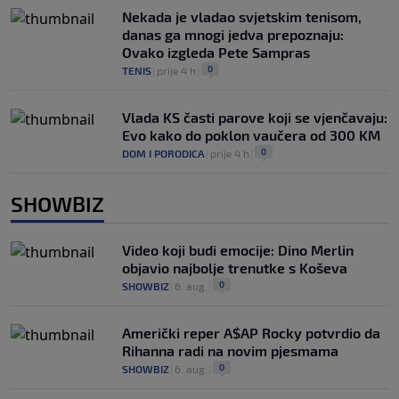
Nekada je vladao svjetskim tenisom,
danas ga mnogi jedva prepoznaju:
Ovako izgleda Pete Sampras
0
TENIS
|
prije 4 h
|
Vlada KS časti parove koji se vjenčavaju:
Evo kako do poklon vaučera od 300 KM
0
DOM I PORODICA
|
prije 4 h
|
SHOWBIZ
Video koji budi emocije: Dino Merlin
objavio najbolje trenutke s Koševa
0
SHOWBIZ
|
6. aug.
|
Američki reper A$AP Rocky potvrdio da
Rihanna radi na novim pjesmama
0
SHOWBIZ
|
6. aug.
|