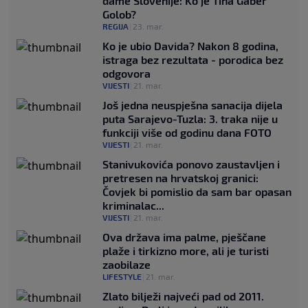
dame Slovenije: Ko je Tina Gaber
Golob?
REGIJA
|
23. mar.
Ko je ubio Davida? Nakon 8 godina,
istraga bez rezultata - porodica bez
odgovora
VIJESTI
|
21. mar.
Još jedna neuspješna sanacija dijela
puta Sarajevo-Tuzla: 3. traka nije u
funkciji više od godinu dana FOTO
VIJESTI
|
21. mar.
Stanivukovića ponovo zaustavljen i
pretresen na hrvatskoj granici:
Čovjek bi pomislio da sam bar opasan
kriminalac...
VIJESTI
|
21. mar.
Ova država ima palme, pješčane
plaže i tirkizno more, ali je turisti
zaobilaze
LIFESTYLE
|
21. mar.
Zlato bilježi najveći pad od 2011.