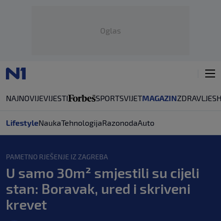
Oglas
NAJNOVIJE
VIJESTI
SPORT
SVIJET
MAGAZIN
ZDRAVLJE
S
Lifestyle
Nauka
Tehnologija
Razonoda
Auto
PAMETNO RJEŠENJE IZ ZAGREBA
U samo 30m² smjestili su cijeli
stan: Boravak, ured i skriveni
krevet