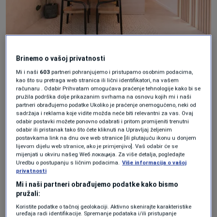
HAPPY HABITAT
Brinemo o vašoj privatnosti
Ovaj stan od svega 30 kvadratnih metara u
Mi i naši
603
partneri pohranjujemo i pristupamo osobnim podacima,
kao što su pretraga web stranica ili lični identifikatori, na vašem
Zagrebu koji pokazuje kako pametan dizajn
računaru . Odabir Prihvatam omogućava praćenje tehnologije kako bi se
pružila podrška dolje prikazanim svrhama na osnovu kojih mi i naši
može potpuno promijeniti doživljaj prostora.
partneri obrađujemo podatke Ukoliko je praćenje onemogućeno, neki od
sadržaja i reklama koje vidite možda neće biti relevantni za vas. Ovaj
Vlasnik je želio funkcionalan, moderan i
odabir postavki možete ponovno odabrati i pritom promijeniti trenutni
odabir ili pristanak tako što ćete kliknuti na Upravljaj željenim
ugodan stan za svakodnevni život, no mala
postavkama link na dnu ove web stranice [ili plutajuću ikonu u donjem
lijevom dijelu web stranice, ako je primjenjivo]. Vaš odabir će se
kvadratura zahtijevala je vrlo precizno
mijenjati u okviru našeg Wеб локација. Za više detalja, pogledajte
planiranje.
Uredbu o postupanju s ličnim podacima.
Više informacija o vašoj
privatnosti
Mi i naši partneri obrađujemo podatke kako bismo
"Na relativno maloj površini trebalo je
pružali:
smjestiti sve: mjesto za rad, odmor, druženje i
Koristite podatke o tačnoj geolokaciji. Aktivno skenirajte karakteristike
uređaja radi identifikacije. Spremanje podataka i/ili pristupanje