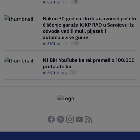
0
VIJESTI
|
prije 6 h
|
Nakon 30 godina i kritika javnosti počelo
čišćenje garaža KJKP RAD u Sarajevu: Iz
odvoda vadili mulj, pijesak i
automobilske gume
0
VIJESTI
|
prije 3 h
|
N1 BiH YouTube kanal premašio 100.000
pretplatnika
0
VIJESTI
|
6. aug.
|