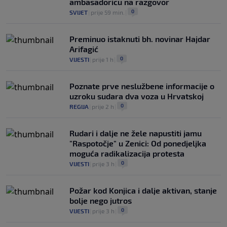
ambasadoricu na razgovor
0
SVIJET
|
prije 59 min.
|
Preminuo istaknuti bh. novinar Hajdar
Arifagić
0
VIJESTI
|
prije 1 h
|
Poznate prve neslužbene informacije o
uzroku sudara dva voza u Hrvatskoj
0
REGIJA
|
prije 2 h
|
Rudari i dalje ne žele napustiti jamu
"Raspotočje" u Zenici: Od ponedjeljka
moguća radikalizacija protesta
0
VIJESTI
|
prije 3 h
|
Požar kod Konjica i dalje aktivan, stanje
bolje nego jutros
0
VIJESTI
|
prije 3 h
|