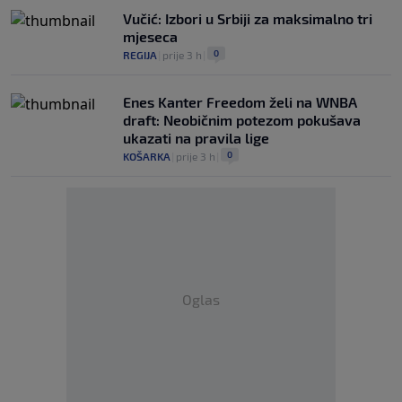
Vučić: Izbori u Srbiji za maksimalno tri
mjeseca
0
REGIJA
|
prije 3 h
|
Enes Kanter Freedom želi na WNBA
draft: Neobičnim potezom pokušava
ukazati na pravila lige
0
KOŠARKA
|
prije 3 h
|
Oglas