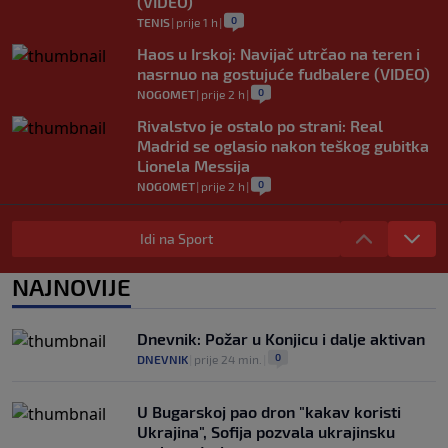
(VIDEO)
0
TENIS
|
prije 1 h
|
Haos u Irskoj: Navijač utrčao na teren i
nasrnuo na gostujuće fudbalere (VIDEO)
0
NOGOMET
|
prije 2 h
|
Rivalstvo je ostalo po strani: Real
Madrid se oglasio nakon teškog gubitka
Lionela Messija
0
NOGOMET
|
prije 2 h
|
WNBA igračice odgovorile Kanteru
nakon provokacije: "Nećemo biti politički
Idi na Sport
pijuni"
0
KOŠARKA
|
prije 2 h
|
NAJNOVIJE
Infantino nekada poručivao: "Novac
FIFA-e je vaš novac", danas se suočava s
Dnevnik: Požar u Konjicu i dalje aktivan
najvećom krizom
0
DNEVNIK
|
prije 24 min.
|
0
NOGOMET
|
prije 3 h
|
U Bugarskoj pao dron "kakav koristi
Ukrajina", Sofija pozvala ukrajinsku