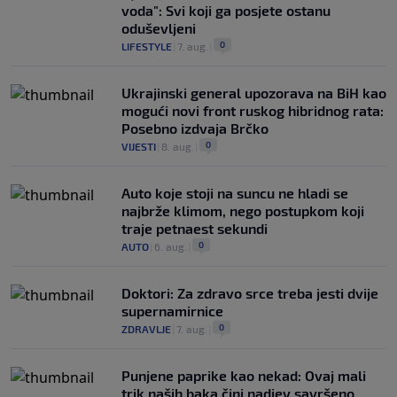
voda": Svi koji ga posjete ostanu
oduševljeni
0
LIFESTYLE
|
7. aug.
|
Ukrajinski general upozorava na BiH kao
mogući novi front ruskog hibridnog rata:
Posebno izdvaja Brčko
0
VIJESTI
|
8. aug.
|
Auto koje stoji na suncu ne hladi se
najbrže klimom, nego postupkom koji
traje petnaest sekundi
0
AUTO
|
6. aug.
|
Doktori: Za zdravo srce treba jesti dvije
supernamirnice
0
ZDRAVLJE
|
7. aug.
|
Punjene paprike kao nekad: Ovaj mali
trik naših baka čini nadjev savršeno