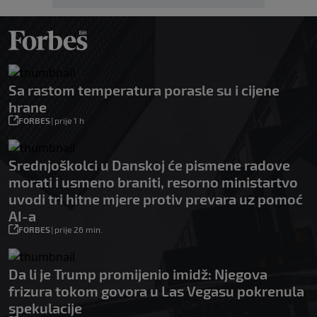
Sa rastom temperatura porasle su i cijene
hrane
FORBES
|
prije 1 h
Srednjoškolci u Danskoj će pismene radove
morati i usmeno braniti, resorno ministartvo
uvodi tri hitne mjere protiv prevara uz pomoć
AI-a
FORBES
|
prije 26 min.
Da li je Trump promijenio imidž: Njegova
frizura tokom govora u Las Vegasu pokrenula
spekulacije