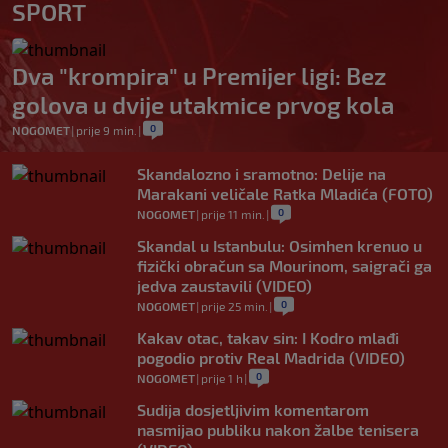
SPORT
Dva "krompira" u Premijer ligi: Bez
golova u dvije utakmice prvog kola
0
NOGOMET
|
prije 9 min.
|
Skandalozno i sramotno: Delije na
Marakani veličale Ratka Mladića (FOTO)
0
NOGOMET
|
prije 11 min.
|
Skandal u Istanbulu: Osimhen krenuo u
fizički obračun sa Mourinom, saigrači ga
jedva zaustavili (VIDEO)
0
NOGOMET
|
prije 25 min.
|
Kakav otac, takav sin: I Kodro mlađi
pogodio protiv Real Madrida (VIDEO)
0
NOGOMET
|
prije 1 h
|
Sudija dosjetljivim komentarom
nasmijao publiku nakon žalbe tenisera