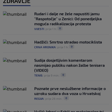
ZDRAVLJE
Rudari i dalje ne žele napustiti jamu
"Raspotočje" u Zenici: Od ponedjeljka
moguća radikalizacija protesta
0
VIJESTI
|
prije 1 h
|
Hadžići: Smrtno stradao motociklista
0
CRNA HRONIKA
|
prije 1 h
|
Sudija dosjetljivim komentarom
nasmijao publiku nakon žalbe tenisera
(VIDEO)
0
TENIS
|
prije 9 min.
|
Poznate prve neslužbene informacije o
uzroku sudara dva voza u Hrvatskoj
0
REGIJA
|
prije 26 min.
|
Vučić: Izbori u Srbiji za maksimalno tri