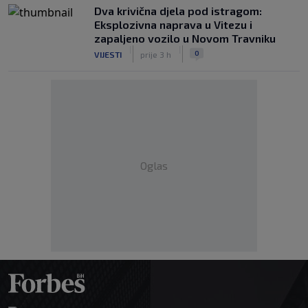
Dva krivična djela pod istragom:
Eksplozivna naprava u Vitezu i
zapaljeno vozilo u Novom Travniku
|
|
0
VIJESTI
prije 3 h
Oglas