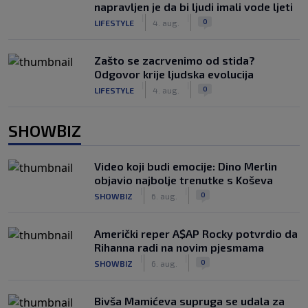
napravljen je da bi ljudi imali vode ljeti
|
|
0
LIFESTYLE
4. aug.
Zašto se zacrvenimo od stida?
Odgovor krije ljudska evolucija
|
|
0
LIFESTYLE
4. aug.
SHOWBIZ
Video koji budi emocije: Dino Merlin
objavio najbolje trenutke s Koševa
|
|
0
SHOWBIZ
6. aug.
Američki reper A$AP Rocky potvrdio da
Rihanna radi na novim pjesmama
|
|
0
SHOWBIZ
6. aug.
Bivša Mamićeva supruga se udala za