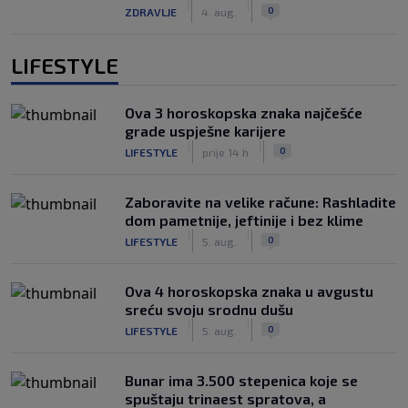
|
|
0
ZDRAVLJE
4. aug.
LIFESTYLE
Ova 3 horoskopska znaka najčešće
grade uspješne karijere
|
|
0
LIFESTYLE
prije 14 h
Zaboravite na velike račune: Rashladite
dom pametnije, jeftinije i bez klime
|
|
0
LIFESTYLE
5. aug.
Ova 4 horoskopska znaka u avgustu
sreću svoju srodnu dušu
|
|
0
LIFESTYLE
5. aug.
Bunar imа 3.500 stepenica koje se
spuštaju trinaest spratova, a