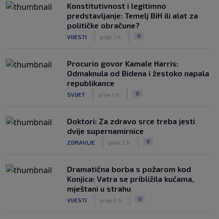
Konstitutivnost i legitimno
predstavljanje: Temelj BiH ili alat za
političke obračune?
|
|
0
VIJESTI
prije 1 h
Procurio govor Kamale Harris:
Odmaknula od Bidena i žestoko napala
republikance
|
|
0
SVIJET
prije 1 h
Doktori: Za zdravo srce treba jesti
dvije supernamirnice
|
|
0
ZDRAVLJE
prije 2 h
Dramatična borba s požarom kod
Konjica: Vatra se približila kućama,
mještani u strahu
|
|
0
VIJESTI
prije 2 h