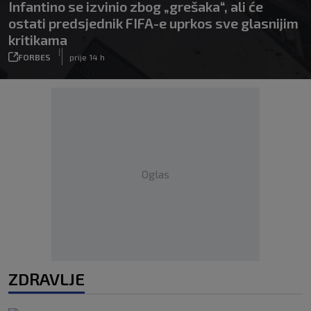
Infantino se izvinio zbog „grešaka“, ali će
ostati predsjednik FIFA-e uprkos sve glasnijim
kritikama
|
FORBES
prije 14 h
Oglas
ZDRAVLJE