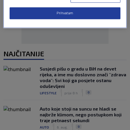
Oglas
Prihvatam
NAJČITANIJE
Susjedi pišu o gradu u BiH na devet
rijeka, a ime mu doslovno znači "zdrava
voda": Svi koji ga posjete ostanu
oduševljeni
|
|
0
LIFESTYLE
prije 8 h
Auto koje stoji na suncu ne hladi se
najbrže klimom, nego postupkom koji
traje petnaest sekundi
|
|
0
AUTO
6. aug.