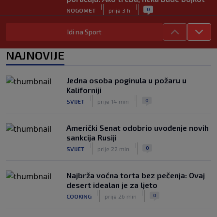
|
|
0
NOGOMET
prije 3 h
Zvanično: Samed Baždar ima novi klub,
Idi na Sport
zadužio broj sa velikom "težinom"
|
|
0
NOGOMET
prije 5 h
NAJNOVIJE
Prije nekoliko godina zaludjela je
internet, a onda nestala iz javnosti: Svi
Jedna osoba poginula u požaru u
se pitaju gdje je i šta radi (VIDEO)
Kaliforniji
|
|
0
OSTALI SPORTOVI
prije 5 h
|
|
0
SVIJET
prije 14 min
Američki Senat odobrio uvođenje novih
sankcija Rusiji
|
|
0
SVIJET
prije 22 min
Najbrža voćna torta bez pečenja: Ovaj
desert idealan je za ljeto
|
|
0
COOKING
prije 26 min