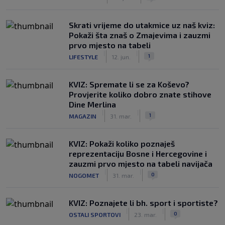
Skrati vrijeme do utakmice uz naš kviz:
Pokaži šta znaš o Zmajevima i zauzmi
prvo mjesto na tabeli
|
|
1
LIFESTYLE
12. jun.
KVIZ: Spremate li se za Koševo?
Provjerite koliko dobro znate stihove
Dine Merlina
|
|
1
MAGAZIN
31. mar.
KVIZ: Pokaži koliko poznaješ
reprezentaciju Bosne i Hercegovine i
zauzmi prvo mjesto na tabeli navijača
|
|
0
NOGOMET
31. mar.
KVIZ: Poznajete li bh. sport i sportiste?
|
|
0
OSTALI SPORTOVI
23. mar.