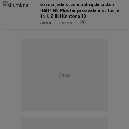
Ko ruši jedinstveni policijski sistem
FBiH? NS Mostar prozvala institucije
HNK, ZHK i Kantona 10
|
|
0
VIJESTI
prije 8 h
Oglas