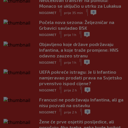
Neočekivan transfer na pomolu:
Monaco se uključio u utrku za Lukakua
|
|
0
NOGOMET
prije 35 min
Počela nova sezona: Željezničar na
Grbavici savladao BSK
|
|
0
NOGOMET
prije 1 h
Objavljeno koje države podržavaju
Infantina, a koje traže promjene: HNS
odavno zauzeo stranu
|
|
0
NOGOMET
prije 1 h
UEFA pokreće istragu: Je li Infantino
namjeravao prodati prava na Svjetsko
prvenstvo ispod cijene?
|
|
0
NOGOMET
prije 2 h
Francuzi ne podržavaju Infantina, ali ga
nisu pozvali na ostavku
|
|
0
NOGOMET
prije 2 h
Žene će prve osjetiti posljedice, ali
poručuju: Ako treba, neka bude bojkot