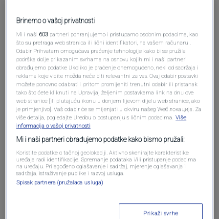
Pošalji komentar
Brinemo o vašoj privatnosti
Mi i naši
603
partneri pohranjujemo i pristupamo osobnim podacima, kao
što su pretraga web stranica ili lični identifikatori, na vašem računaru .
Odabir Prihvatam omogućava praćenje tehnologije kako bi se pružila
podrška dolje prikazanim svrhama na osnovu kojih mi i naši partneri
obrađujemo podatke Ukoliko je praćenje onemogućeno, neki od sadržaja i
reklama koje vidite možda neće biti relevantni za vas. Ovaj odabir postavki
možete ponovno odabrati i pritom promijeniti trenutni odabir ili pristanak
tako što ćete kliknuti na Upravljaj željenim postavkama link na dnu ove
web stranice [ili plutajuću ikonu u donjem lijevom dijelu web stranice, ako
Oglas
je primjenjivo]. Vaš odabir će se mijenjati u okviru našeg Wеб локација. Za
više detalja, pogledajte Uredbu o postupanju s ličnim podacima.
Više
informacija o vašoj privatnosti
Mi i naši partneri obrađujemo podatke kako bismo pružali:
Koristite podatke o tačnoj geolokaciji. Aktivno skenirajte karakteristike
uređaja radi identifikacije. Spremanje podataka i/ili pristupanje podacima
na uređaju. Prilagođeno oglašavanje i sadržaj, mjerenje oglašavanja i
sadržaja, istraživanje publike i razvoj usluga.
Spisak partnera (pružalaca usluga)
Prikaži svrhe