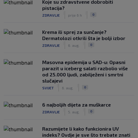
Koje su zdravstvene dobrobiti
pistacija?
|
|
0
ZDRAVLJE
prije 6 h
Krema ili sprej za sunčanje?
Dermatolozi otkrili šta je bolji izbor
|
|
0
ZDRAVLJE
6. aug.
Masovna epidemija u SAD-u: Opasni
parazit u iceberg salati razbolio više
od 25.000 ljudi, zabilježeni i smrtni
slučajevi
|
|
0
SVIJET
6. aug.
6 najboljih dijeta za muškarce
|
|
0
ZDRAVLJE
5. aug.
Razumijete li kako funkcionira UV
indeks? Ovdje je sve što trebate znati