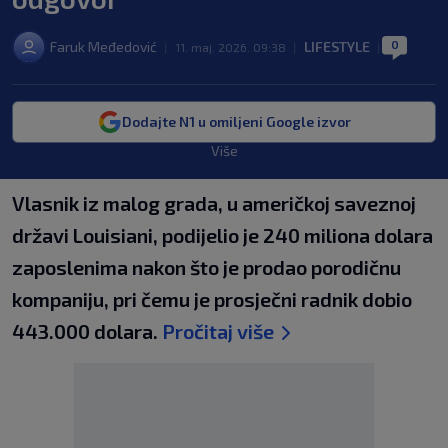
0
Faruk Međedović
LIFESTYLE
|
11. maj. 2026. 09:38
|
|
Dodajte N1 u omiljeni Google izvor
Više
Vlasnik iz malog grada, u američkoj saveznoj
državi Louisiani, podijelio je 240 miliona dolara
zaposlenima nakon što je prodao porodičnu
kompaniju, pri čemu je prosječni radnik dobio
443.000 dolara.
Pročitaj više