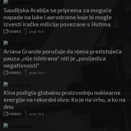
Saudijska Arabija se priprema za moguće
napade na luke i aerodrome koje bi mogle
izvesti iračke milicije povezane s Hutima
|
FORBES
prije 14 h
Ariana Grande poručuje da njena predstojeća
pauza „nije ishitrena“ niti je „posljedica
negativnosti“
|
FORBES
prije 14 h
Kina podigla globalnu proizvodnju nuklearne
energije na rekordni nivo: Ko je na vrhu, a ko na
dnu
|
FORBES
prije 14 h