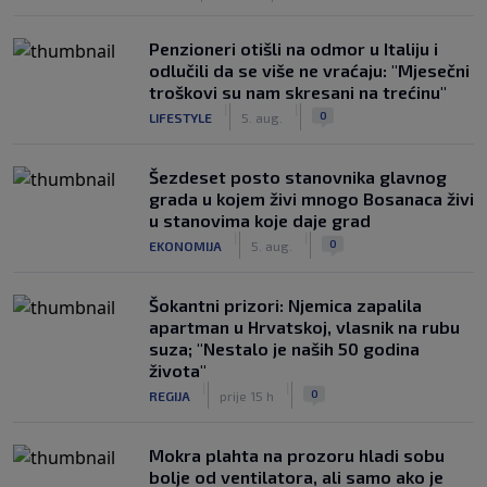
Penzioneri otišli na odmor u Italiju i
odlučili da se više ne vraćaju: "Mjesečni
troškovi su nam skresani na trećinu"
|
|
0
LIFESTYLE
5. aug.
Šezdeset posto stanovnika glavnog
grada u kojem živi mnogo Bosanaca živi
u stanovima koje daje grad
|
|
0
EKONOMIJA
5. aug.
Šokantni prizori: Njemica zapalila
apartman u Hrvatskoj, vlasnik na rubu
suza; "Nestalo je naših 50 godina
života"
|
|
0
REGIJA
prije 15 h
Mokra plahta na prozoru hladi sobu
bolje od ventilatora, ali samo ako je