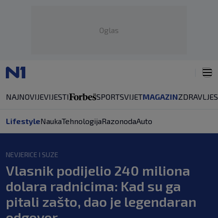
Oglas
NAJNOVIJE
VIJESTI
SPORT
SVIJET
MAGAZIN
ZDRAVLJE
Lifestyle
Nauka
Tehnologija
Razonoda
Auto
NEVJERICE I SUZE
Vlasnik podijelio 240 miliona
dolara radnicima: Kad su ga
pitali zašto, dao je legendaran
odgovor