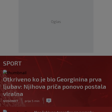
Oglas
SPORT
Otkriveno ko je bio Georginina prva
ljubav: Njihova priča ponovo postala
viralna
|
|
0
NOGOMET
prije 5 min