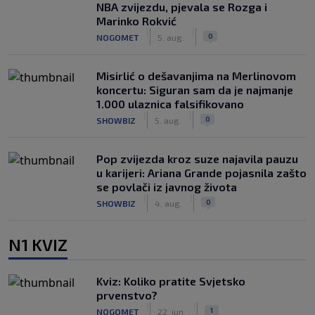
NBA zvijezdu, pjevala se Rozga i
Marinko Rokvić
|
|
0
NOGOMET
5. aug.
Misirlić o dešavanjima na Merlinovom
koncertu: Siguran sam da je najmanje
1.000 ulaznica falsifikovano
|
|
0
SHOWBIZ
5. aug.
Pop zvijezda kroz suze najavila pauzu
u karijeri: Ariana Grande pojasnila zašto
se povlači iz javnog života
|
|
0
SHOWBIZ
4. aug.
N1 KVIZ
Kviz: Koliko pratite Svjetsko
prvenstvo?
|
|
1
NOGOMET
22. jun.