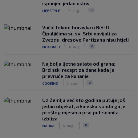
ispunjen jedan uslov
|
|
0
LIFESTYLE
5. aug.
Vučić tokom boravka u BiH: U
Čipuljićima su svi Srbi navijali za
Zvezdu, dresove Partizana nisu htjeli
|
|
0
NOGOMET
6. aug.
Najbolja ljetna salata od graha:
Brzinski recept za dane kada je
prevruće za kuhanje
|
|
0
COOKING
6. aug.
Uz Zemlju već sto godina putuje još
jedan objekat, a kineska sonda ga je
prošlog mjeseca prvi put snimila
izbliza
|
|
0
NAUKA
6. aug.