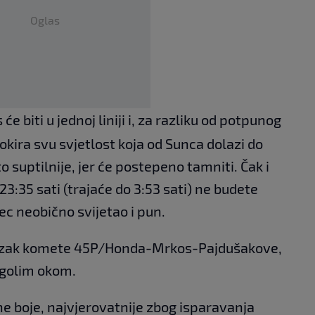
Oglas
e biti u jednoj liniji i, za razliku od potpunog
kira svu svjetlost koja od Sunca dolazi do
o suptilnije, jer će postepeno tamniti. Čak i
3:35 sati (trajaće do 3:53 sati) ne budete
sec neobično svijetao i pun.
rolazak komete 45P/Honda-Mrkos-Pajdušakove,
a golim okom.
e boje, najvjerovatnije zbog isparavanja