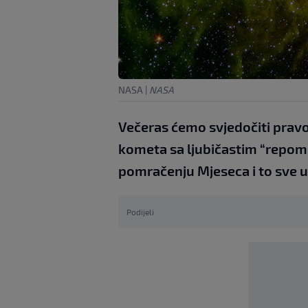
NASA
|
NASA
Večeras ćemo svjedočiti prav
kometa sa ljubičastim “repom”
pomračenju Mjeseca i to sve u 
Podijeli