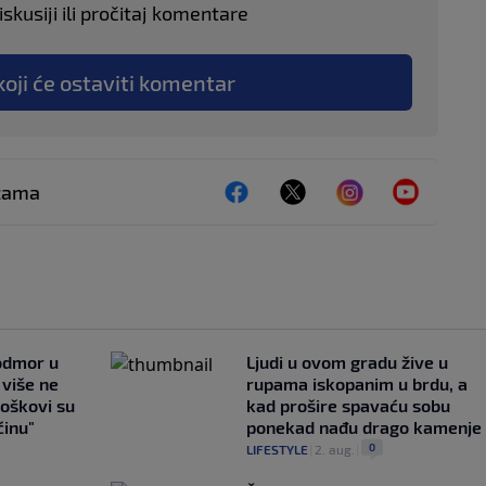
skusiji ili pročitaj komentare
koji će ostaviti komentar
ežama
 odmor u
Ljudi u ovom gradu žive u
e više ne
rupama iskopanim u brdu, a
roškovi su
kad prošire spavaću sobu
ćinu"
ponekad nađu drago kamenje
0
LIFESTYLE
|
2. aug.
|