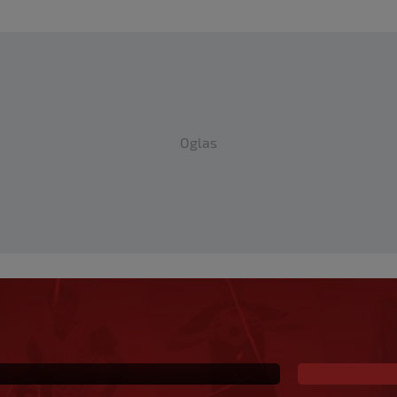
Oglas
evropski meč i
objedu (VIDEO)