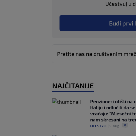
Učestvuj u di
Budi prvi 
Pratite nas na društvenim mr
NAJČITANIJE
Penzioneri otišli na
Italiju i odlučili da s
vraćaju: "Mjesečni t
nam skresani na tre
0
LIFESTYLE
|
5. aug.
|