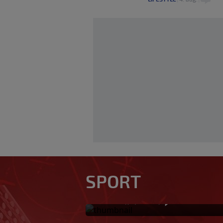
Tabaković riješio 
SPORT
Salzburgu donio p
0
NOGOMET
|
prije 0 min.
|