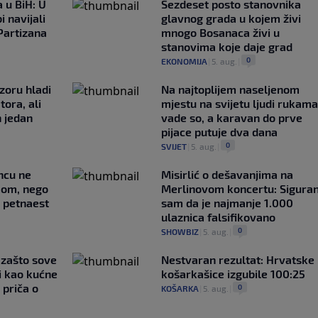
 u BiH: U
Šezdeset posto stanovnika
i navijali
glavnog grada u kojem živi
Partizana
mnogo Bosanaca živi u
stanovima koje daje grad
0
EKONOMIJA
|
5. aug.
|
zoru hladi
Na najtoplijem naseljenom
tora, ali
mjestu na svijetu ljudi rukama
n jedan
vade so, a karavan do prve
pijace putuje dva dana
0
SVIJET
|
5. aug.
|
uncu ne
Misirlić o dešavanjima na
imom, nego
Merlinovom koncertu: Sigura
e petnaest
sam da je najmanje 1.000
ulaznica falsifikovano
0
SHOWBIZ
|
5. aug.
|
a zašto sove
Nestvaran rezultat: Hrvatske
i kao kućne
košarkašice izgubile 100:25
 priča o
0
KOŠARKA
|
5. aug.
|