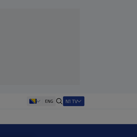
N1 TV
ENG