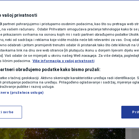
ebo sprema pravi
SHOWBIZ
KOLUMNE
 vašoj privatnosti
3
partneri pohranjujemo i pristupamo osobnim podacima, kao što su pretraga web stran
ori, na vašem računaru . Odabir Prihvatam omogućava praćenje tehnologije kako bi se 
je prikazanim svrhama na osnovu kojih mi i naši partneri obrađujemo podatke Ukoliko
0
22:25
NAUKA
komentara
|
|
 neki od sadržaja i reklama koje vidite možda neće biti relevantni za vas. Ovaj odab
PODCAST
no odabrati i pritom promijeniti trenutni odabir ili pristanak tako što ćete kliknuti na U
tavkama link na dnu ove web stranice [ili plutajuću ikonu u donjem lijevom dijelu we
N1 SPECIJAL
vo]. Vaš odabir će se mijenjati u okviru našeg Wеб локација. Za više detalja, pogledaj
s ličnim podacima.
Više informacija o vašoj privatnosti
FENOMENI
 partneri obrađujemo podatke kako bismo pružali:
datke o tačnoj geolokaciji. Aktivno skenirajte karakteristike uređaja radi identifikacije.
NEISTRAŽENO
ili pristupanje podacima na uređaju. Prilagođeno oglašavanje i sadržaj, mjerenje ogl
traživanje publike i razvoj usluga.
tnera (pružalaca usluga)
VIRALNO
FOTO
ži svrhe
Pri
PROMO
VIDEO