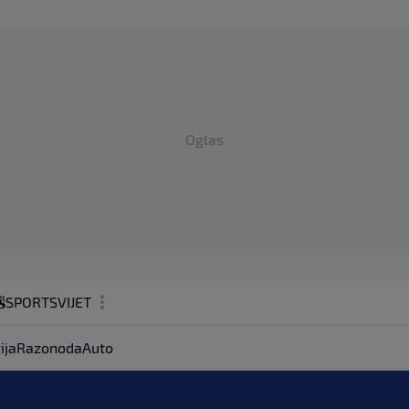
Oglas
SPORT
SVIJET
MAGAZIN
ija
Razonoda
Auto
ZDRAVLJE