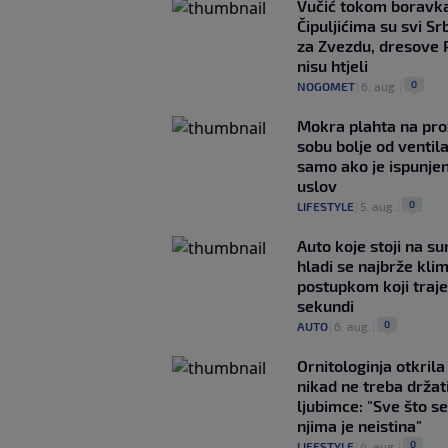
Vučić tokom boravka
Čipuljićima su svi Srb
za Zvezdu, dresove 
nisu htjeli
0
NOGOMET
|
6. aug.
|
Mokra plahta na pro
sobu bolje od ventila
samo ako je ispunje
uslov
0
LIFESTYLE
|
5. aug.
|
Auto koje stoji na s
hladi se najbrže kl
postupkom koji traj
sekundi
0
AUTO
|
6. aug.
|
Ornitologinja otkril
nikad ne treba držat
ljubimce: "Sve što se
njima je neistina"
0
LIFESTYLE
|
4. aug.
|