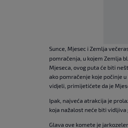
Sunce, Mjesec i Zemlja večeras ć
pomračenja, u kojem Zemlja blo
Mjeseca, ovog puta će biti nešt
ako pomračenje koje počinje u 2
vidjeli, primijetićete da je Mje
Ipak, najveća atrakcija je p
koja nažalost neće biti vidljiv
Glava ove komete je jarkozelen