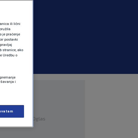
ica ili lični
pružila
 je praćenje
ir postavki
pravljaj
b stranice, ako
te Uredbu o
 Spremanje
ašavanja i
hvatam
Oglas