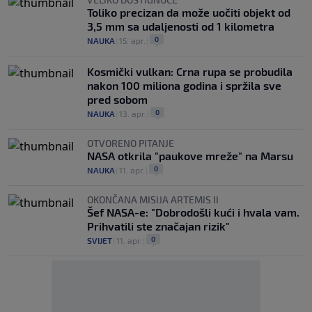
Toliko precizan da može uočiti objekt od
3,5 mm sa udaljenosti od 1 kilometra
0
NAUKA
|
15. apr.
|
Kosmički vulkan: Crna rupa se probudila
nakon 100 miliona godina i spržila sve
pred sobom
0
NAUKA
|
13. apr.
|
OTVORENO PITANJE
NASA otkrila "paukove mreže" na Marsu
0
NAUKA
|
11. apr.
|
OKONČANA MISIJA ARTEMIS II
Šef NASA-e: "Dobrodošli kući i hvala vam.
Prihvatili ste značajan rizik"
0
SVIJET
|
11. apr.
|