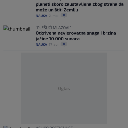
planeti skoro zaustavljena zbog straha da
može uništiti Zemlju
0
NAUKA
|
2. maj.
|
"PLEŠUĆI MLAZOVI"
Otkrivena nevjerovatna snaga i brzina
jačine 10.000 sunaca
0
NAUKA
|
17. apr.
|
Oglas
VELIKO DOSTIGNUĆE