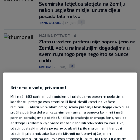
Svemirska letjelica sletjela na Zemlju
nakon uspješne misije, unutra cijela
posada bila mrtva
0
TEHNOLOGIJA
|
18. jun.
|
NAUKA POTVRDILA
Zlato u vašem prstenu nije napravljeno na
Zemlji, već u najnasilnijim događajima u
svemiru,mnogo prije nego što se Sunce
rodilo
0
NAUKA
|
29. maj.
|
Brinemo o vašoj privatnosti
Mi i naši
603
partneri pohranjujemo i pristupamo osobnim podacima,
kao što su pretraga web stranica ili lični identifikatori, na vašem
računaru . Odabir Prihvatam omogućava praćenje tehnologije kako bi se
pružila podrška dolje prikazanim svrhama na osnovu kojih mi i naši
Oglas
partneri obrađujemo podatke Ukoliko je praćenje onemogućeno, neki od
sadržaja i reklama koje vidite možda neće biti relevantni za vas. Ovaj
odabir postavki možete ponovno odabrati i pritom promijeniti trenutni
odabir ili pristanak tako što ćete kliknuti na Upravljaj željenim
postavkama link na dnu ove web stranice [ili plutajuću ikonu u donjem