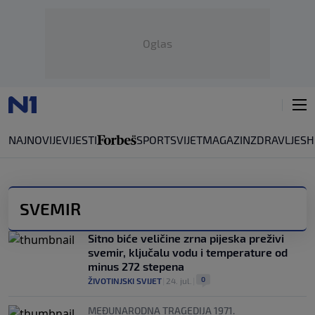
Oglas
NAJNOVIJE
VIJESTI
SPORT
SVIJET
MAGAZIN
ZDRAVLJE
SH
SVEMIR
Sitno biće veličine zrna pijeska preživi
svemir, ključalu vodu i temperature od
minus 272 stepena
0
ŽIVOTINJSKI SVIJET
|
24. jul.
|
MEĐUNARODNA TRAGEDIJA 1971.