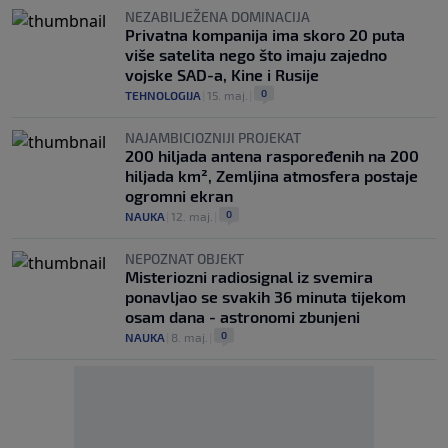
NEZABILJEŽENA DOMINACIJA
Privatna kompanija ima skoro 20 puta
više satelita nego što imaju zajedno
vojske SAD-a, Kine i Rusije
0
TEHNOLOGIJA
|
15. maj.
|
NAJAMBICIOZNIJI PROJEKAT
200 hiljada antena raspoređenih na 200
hiljada km², Zemljina atmosfera postaje
ogromni ekran
0
NAUKA
|
12. maj.
|
NEPOZNAT OBJEKT
Misteriozni radiosignal iz svemira
ponavljao se svakih 36 minuta tijekom
osam dana - astronomi zbunjeni
0
NAUKA
|
8. maj.
|