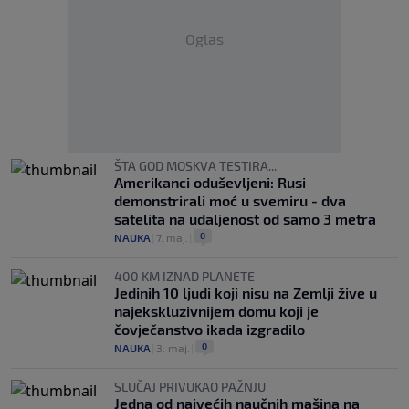
Oglas
ŠTA GOD MOSKVA TESTIRA...
Amerikanci oduševljeni: Rusi
demonstrirali moć u svemiru - dva
satelita na udaljenost od samo 3 metra
0
NAUKA
|
7. maj.
|
400 KM IZNAD PLANETE
Jedinih 10 ljudi koji nisu na Zemlji žive u
najekskluzivnijem domu koji je
čovječanstvo ikada izgradilo
0
NAUKA
|
3. maj.
|
SLUČAJ PRIVUKAO PAŽNJU
Jedna od najvećih naučnih mašina na