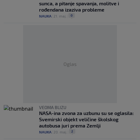
sunca, a pitanje spavanja, molitve i
rođendana izaziva probleme
0
NAUKA
|
21. maj.
|
Oglas
VEOMA BLIZU
NASA-ina zvona za uzbunu su se oglasila:
Svemirski objekt veličine školskog
autobusa juri prema Zemlji
2
NAUKA
|
20. maj.
|