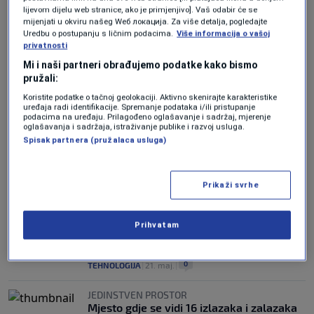
lijevom dijelu web stranice, ako je primjenjivo]. Vaš odabir će se
mijenjati u okviru našeg Wеб локација. Za više detalja, pogledajte
Uredbu o postupanju s ličnim podacima.
Više informacija o vašoj
POSTAVLJEN REKORD
privatnosti
Najbrži objekat koji su ljudi ikada izgradili
Mi i naši partneri obrađujemo podatke kako bismo
kreće se 700.000 km/h - od Filadelfije do
pružali:
Washingtona za sekundu
1
TEHNOLOGIJA
|
25. maj.
|
Koristite podatke o tačnoj geolokaciji. Aktivno skenirajte karakteristike
uređaja radi identifikacije. Spremanje podataka i/ili pristupanje
podacima na uređaju. Prilagođeno oglašavanje i sadržaj, mjerenje
ČUDNI BIOLOŠKI NALAZI
oglašavanja i sadržaja, istraživanje publike i razvoj usluga.
Stariji blizanac otišao na rijetko
Spisak partnera (pružalaca usluga)
putovanje, kada se vratio kući bio je mlađi
od brata
0
NAUKA
|
25. maj.
|
Prikaži svrhe
LETIO ZA ZEMLJU KOJE NEMA
Otišao na put, kad se vratio njegova
Prihvatam
država više nije postojala, a i rodni grad je
promijenio ime
0
TEHNOLOGIJA
|
21. maj.
|
JEDINSTVEN PROSTOR
Mjesto gdje se vidi 16 izlazaka i zalazaka