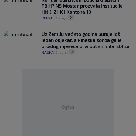
FBiH? NS Mostar prozvala institucije
HNK, ZHK i Kantona 10
0
VIJESTI
|
7. aug.
|
Uz Zemlju već sto godina putuje još
jedan objekat, a kineska sonda ga je
prošlog mjeseca prvi put snimila izbliza
0
NAUKA
|
6. aug.
|
Oglas