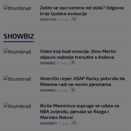
Zašto se zacrvenimo od stida? Odgovor
krije ljudska evolucija
0
LIFESTYLE
|
4. aug.
|
SHOWBIZ
Video koji budi emocije: Dino Merlin
objavio najbolje trenutke s Koševa
0
SHOWBIZ
|
6. aug.
|
Američki reper A$AP Rocky potvrdio da
Rihanna radi na novim pjesmama
0
SHOWBIZ
|
6. aug.
|
Bivša Mamićeva supruga se udala za
NBA zvijezdu, pjevala se Rozga i
Marinko Rokvić
0
NOGOMET
|
5. aug.
|