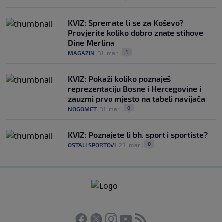
KVIZ: Spremate li se za Koševo?
Provjerite koliko dobro znate stihove
Dine Merlina
1
MAGAZIN
|
31. mar.
|
KVIZ: Pokaži koliko poznaješ
reprezentaciju Bosne i Hercegovine i
zauzmi prvo mjesto na tabeli navijača
0
NOGOMET
|
31. mar.
|
KVIZ: Poznajete li bh. sport i sportiste?
0
OSTALI SPORTOVI
|
23. mar.
|