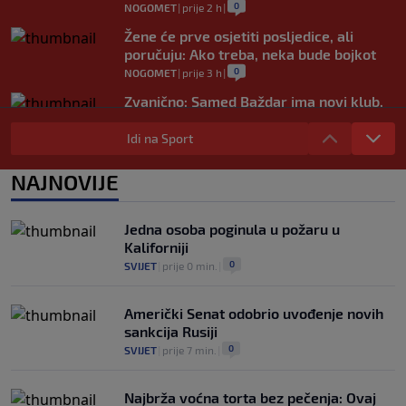
0
NOGOMET
|
prije 2 h
|
Žene će prve osjetiti posljedice, ali
poručuju: Ako treba, neka bude bojkot
0
NOGOMET
|
prije 3 h
|
Zvanično: Samed Baždar ima novi klub,
zadužio broj sa velikom "težinom"
Idi na Sport
0
NOGOMET
|
prije 5 h
|
Prije nekoliko godina zaludjela je
NAJNOVIJE
internet, a onda nestala iz javnosti: Svi
se pitaju gdje je i šta radi (VIDEO)
0
OSTALI SPORTOVI
|
prije 5 h
|
Jedna osoba poginula u požaru u
Kaliforniji
0
SVIJET
|
prije 0 min.
|
Američki Senat odobrio uvođenje novih
sankcija Rusiji
0
SVIJET
|
prije 7 min.
|
Najbrža voćna torta bez pečenja: Ovaj