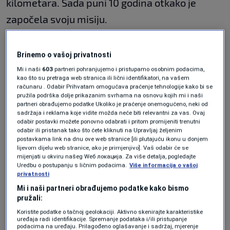
kilometara. Sada puni 10 godina otkako je
započela svoju misiju.
Evropska svemirska agencija ovim potezom je
Brinemo o vašoj privatnosti
krunisala desetogodišnju misiju na
Mi i naši
603
partneri pohranjujemo i pristupamo osobnim podacima,
proučavanju komete 67P
.
kao što su pretraga web stranica ili lični identifikatori, na vašem
računaru . Odabir Prihvatam omogućava praćenje tehnologije kako bi se
pružila podrška dolje prikazanim svrhama na osnovu kojih mi i naši
Prema najavama, Philae će prikupiti materijal
partneri obrađujemo podatke Ukoliko je praćenje onemogućeno, neki od
sadržaja i reklama koje vidite možda neće biti relevantni za vas. Ovaj
sa komete kako bi naučnici na osnovu njega
odabir postavki možete ponovno odabrati i pritom promijeniti trenutni
odabir ili pristanak tako što ćete kliknuti na Upravljaj željenim
mogli prikupiti podatke o porijeklu nebeskih
postavkama link na dnu ove web stranice [ili plutajuću ikonu u donjem
lijevom dijelu web stranice, ako je primjenjivo]. Vaš odabir će se
tijela.
mijenjati u okviru našeg Wеб локација. Za više detalja, pogledajte
Uredbu o postupanju s ličnim podacima.
Više informacija o vašoj
privatnosti
Više tema kao što je ova?
Mi i naši partneri obrađujemo podatke kako bismo
pružali:
KOMETA
SVEMIR
Koristite podatke o tačnoj geolokaciji. Aktivno skenirajte karakteristike
uređaja radi identifikacije. Spremanje podataka i/ili pristupanje
podacima na uređaju. Prilagođeno oglašavanje i sadržaj, mjerenje