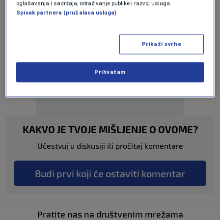
oglašavanja i sadržaja, istraživanje publike i razvoj usluga.
Spisak partnera (pružalaca usluga)
Prikaži svrhe
Oglas
Prihvatam
KAKVO JE TVOJE MIŠLJENJE O OVOME?
Učestvuj u diskusiji ili pročitaj komentare
Budi prvi koji će ostaviti komentar
Pratite nas na društvenim mrežama