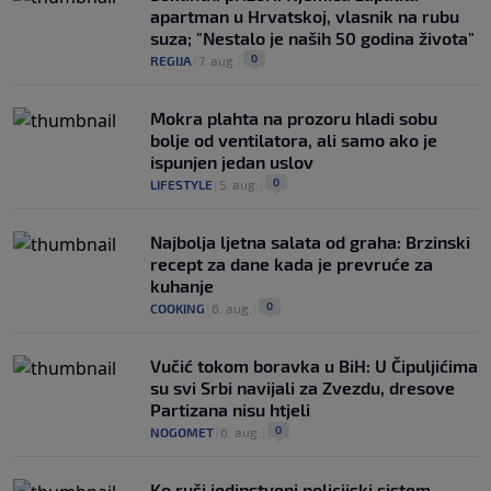
apartman u Hrvatskoj, vlasnik na rubu
suza; "Nestalo je naših 50 godina života"
0
REGIJA
|
7. aug.
|
Mokra plahta na prozoru hladi sobu
bolje od ventilatora, ali samo ako je
ispunjen jedan uslov
0
LIFESTYLE
|
5. aug.
|
Najbolja ljetna salata od graha: Brzinski
recept za dane kada je prevruće za
kuhanje
0
COOKING
|
6. aug.
|
Vučić tokom boravka u BiH: U Čipuljićima
su svi Srbi navijali za Zvezdu, dresove
Partizana nisu htjeli
0
NOGOMET
|
6. aug.
|
Ko ruši jedinstveni policijski sistem