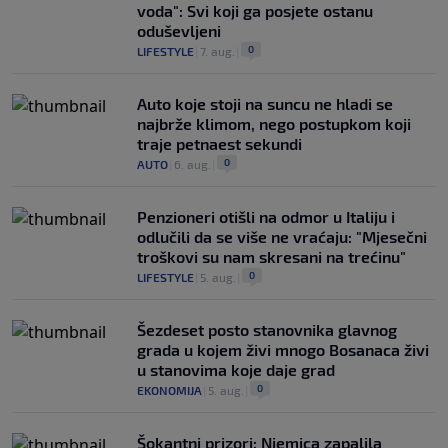
voda": Svi koji ga posjete ostanu
oduševljeni
0
LIFESTYLE
|
7. aug.
|
Auto koje stoji na suncu ne hladi se
najbrže klimom, nego postupkom koji
traje petnaest sekundi
0
AUTO
|
6. aug.
|
Penzioneri otišli na odmor u Italiju i
odlučili da se više ne vraćaju: "Mjesečni
troškovi su nam skresani na trećinu"
0
LIFESTYLE
|
5. aug.
|
Šezdeset posto stanovnika glavnog
grada u kojem živi mnogo Bosanaca živi
u stanovima koje daje grad
0
EKONOMIJA
|
5. aug.
|
Šokantni prizori: Njemica zapalila