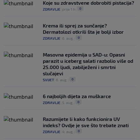
Koje su zdravstvene dobrobiti pistacija?
0
ZDRAVLJE
|
prije 1 h
|
Krema ili sprej za sunčanje?
Dermatolozi otkrili šta je bolji izbor
0
ZDRAVLJE
|
6. aug.
|
Masovna epidemija u SAD-u: Opasni
parazit u iceberg salati razbolio više od
25.000 ljudi, zabilježeni i smrtni
slučajevi
0
SVIJET
|
6. aug.
|
6 najboljih dijeta za muškarce
0
ZDRAVLJE
|
5. aug.
|
Razumijete li kako funkcionira UV
indeks? Ovdje je sve što trebate znati
0
ZDRAVLJE
|
4. aug.
|