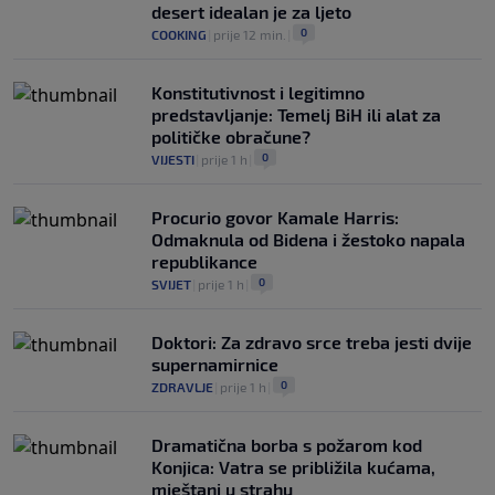
desert idealan je za ljeto
0
COOKING
|
prije 12 min.
|
Konstitutivnost i legitimno
predstavljanje: Temelj BiH ili alat za
političke obračune?
0
VIJESTI
|
prije 1 h
|
Procurio govor Kamale Harris:
Odmaknula od Bidena i žestoko napala
republikance
0
SVIJET
|
prije 1 h
|
Doktori: Za zdravo srce treba jesti dvije
supernamirnice
0
ZDRAVLJE
|
prije 1 h
|
Dramatična borba s požarom kod
Konjica: Vatra se približila kućama,
mještani u strahu