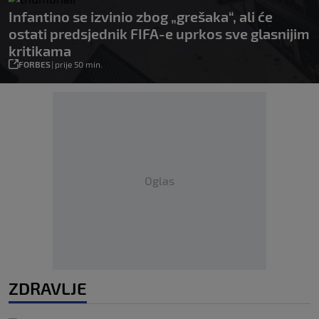
Infantino se izvinio zbog „grešaka“, ali će
ostati predsjednik FIFA-e uprkos sve glasnijim
kritikama
FORBES
|
prije 50 min.
Oglas
ZDRAVLJE