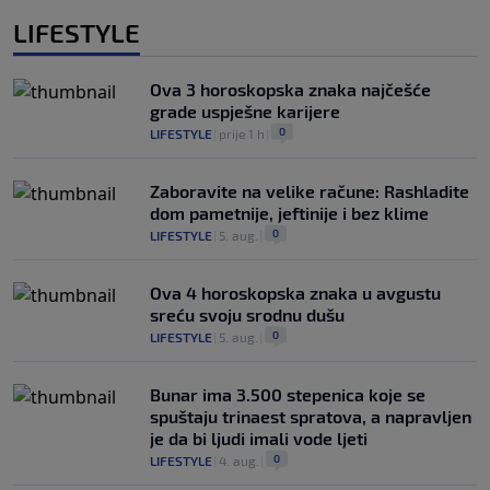
LIFESTYLE
Ova 3 horoskopska znaka najčešće
grade uspješne karijere
0
LIFESTYLE
|
prije 1 h
|
Zaboravite na velike račune: Rashladite
dom pametnije, jeftinije i bez klime
0
LIFESTYLE
|
5. aug.
|
Ova 4 horoskopska znaka u avgustu
sreću svoju srodnu dušu
0
LIFESTYLE
|
5. aug.
|
Bunar imа 3.500 stepenica koje se
spuštaju trinaest spratova, a napravljen
je da bi ljudi imali vode ljeti
0
LIFESTYLE
|
4. aug.
|