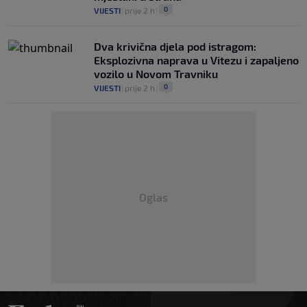
0
VIJESTI
|
prije 2 h
|
Dva krivična djela pod istragom:
Eksplozivna naprava u Vitezu i zapaljeno
vozilo u Novom Travniku
0
VIJESTI
|
prije 2 h
|
Oglas