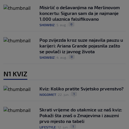
Misirlić o dešavanjima na Merlinovom
koncertu: Siguran sam da je najmanje
1.000 ulaznica falsifikovano
0
SHOWBIZ
|
5. aug.
|
Pop zvijezda kroz suze najavila pauzu u
karijeri: Ariana Grande pojasnila zašto
se povlači iz javnog života
0
SHOWBIZ
|
4. aug.
|
N1 KVIZ
Kviz: Koliko pratite Svjetsko prvenstvo?
1
NOGOMET
|
22. jun.
|
Skrati vrijeme do utakmice uz naš kviz:
Pokaži šta znaš o Zmajevima i zauzmi
prvo mjesto na tabeli
1
LIFESTYLE
|
12. jun.
|