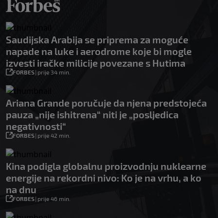
Saudijska Arabija se priprema za moguće
napade na luke i aerodrome koje bi mogle
izvesti iračke milicije povezane s Hutima
FORBES
|
prije 34 min.
Ariana Grande poručuje da njena predstojeća
pauza „nije ishitrena“ niti je „posljedica
negativnosti“
FORBES
|
prije 42 min.
Kina podigla globalnu proizvodnju nuklearne
energije na rekordni nivo: Ko je na vrhu, a ko
na dnu
FORBES
|
prije 46 min.