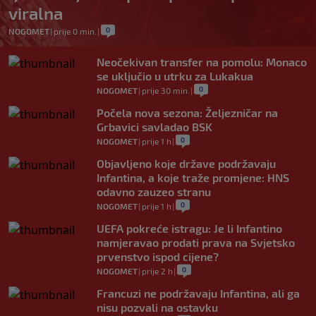
viralna
0
NOGOMET
|
prije 0 min.
|
Neočekivan transfer na pomolu: Monaco
se uključio u utrku za Lukakua
0
NOGOMET
|
prije 30 min.
|
Počela nova sezona: Željezničar na
Grbavici savladao BSK
0
NOGOMET
|
prije 1 h
|
Objavljeno koje države podržavaju
Infantina, a koje traže promjene: HNS
odavno zauzeo stranu
0
NOGOMET
|
prije 1 h
|
UEFA pokreće istragu: Je li Infantino
namjeravao prodati prava na Svjetsko
prvenstvo ispod cijene?
0
NOGOMET
|
prije 2 h
|
Francuzi ne podržavaju Infantina, ali ga
nisu pozvali na ostavku