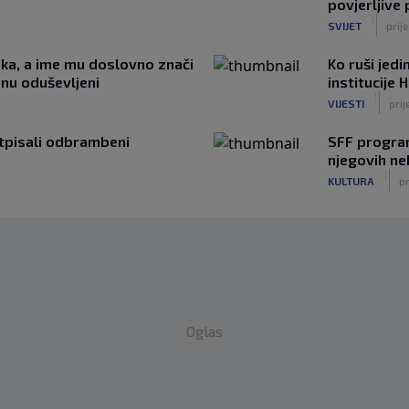
povjerljive
|
SVIJET
prij
jeka, a ime mu doslovno znači
Ko ruši jed
anu oduševljeni
institucije 
|
VIJESTI
pri
otpisali odbrambeni
SFF program
njegovih ne
|
KULTURA
pr
Oglas