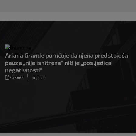
Ariana Grande poručuje da njena predstojeća
pauza „nije ishitrena“ niti je „posljedica
negativnosti“
|
FORBES
prije 6 h