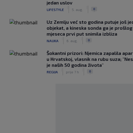
jedan uslov
|
|
0
LIFESTYLE
5. aug.
Uz Zemlju već sto godina putuje još j
objekat, a kineska sonda ga je prošlog
mjeseca prvi put snimila izbliza
|
|
0
NAUKA
6. aug.
Šokantni prizori: Njemica zapalila apa
u Hrvatskoj, vlasnik na rubu suza; "Ne
je naših 50 godina života"
|
|
0
REGIJA
prije 7 h