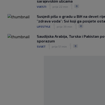
sarajevskim ulicama
|
|
0
VIJESTI
prije 22 min
Susjedi pišu o gradu u BiH na devet ri
"zdrava voda": Svi koji ga posjete ost
|
|
0
LIFESTYLE
prije 39 min
Saudijska Arabija, Turska i Pakistan p
sporazum
|
|
0
SVIJET
prije 51 min