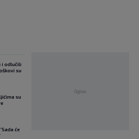
i odlučili
roškovi su
Oglas
jićima su
ve
 "Sada će
"