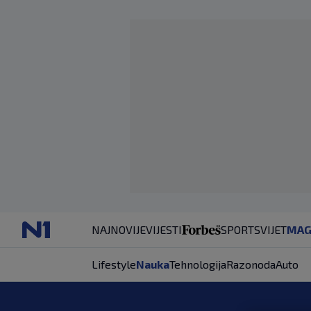
NAJNOVIJE
VIJESTI
SPORT
SVIJET
MAG
Lifestyle
Nauka
Tehnologija
Razonoda
Auto