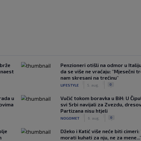
jbrže
Penzioneri otišli na odmor u Italiju 
tnaest
da se više ne vraćaju: "Mjesečni t
nam skresani na trećinu"
|
|
0
LIFESTYLE
5. aug.
rada u
Vučić tokom boravka u BiH: U Čipul
novima
svi Srbi navijali za Zvezdu, dreso
Partizana nisu htjeli
|
|
0
NOGOMET
6. aug.
lje
Džeko i Katić više neće biti cimeri:
n
morati kuhati za nju, ne za mene...