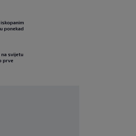
 iskopanim
bu ponekad
na svijetu
o prve