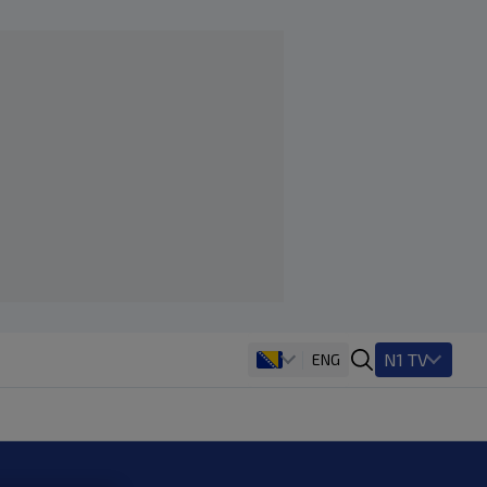
N1 TV
ENG