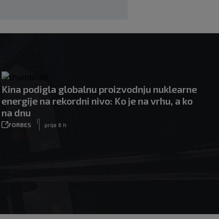
|
|
0
KOŠARKA
prije 6 h
Kina podigla globalnu proizvodnju nuklearne
energije na rekordni nivo: Ko je na vrhu, a ko
na dnu
|
FORBES
prije 6 h