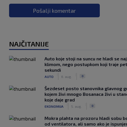
Pošalji komentar
NAJČITANIJE
Auto koje stoji na suncu ne hladi se na
klimom, nego postupkom koji traje pe
sekundi
|
|
0
AUTO
6. aug.
Šezdeset posto stanovnika glavnog g
kojem živi mnogo Bosanaca živi u sta
koje daje grad
|
|
0
EKONOMIJA
5. aug.
Mokra plahta na prozoru hladi sobu bo
od ventilatora, ali samo ako je ispunje