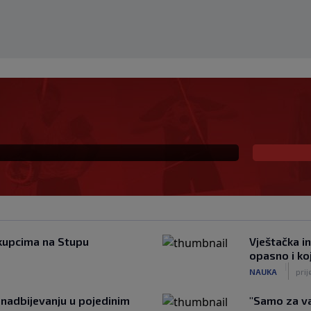
Radnika: Dva igrača van
 požrtvovano (VIDEO)
kupcima na Stupu
Vještačka in
opasno i koji
|
NAUKA
prij
nadbijevanju u pojedinim
"Samo za va