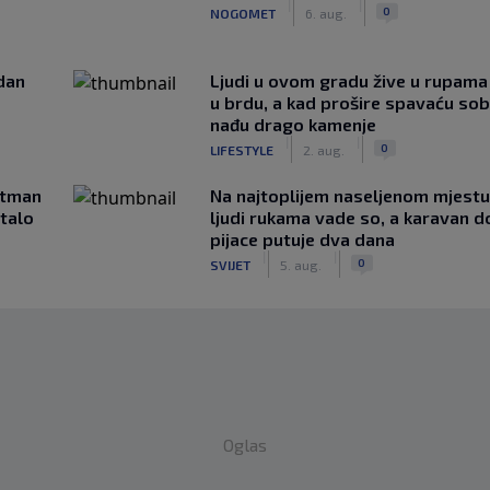
|
|
0
NOGOMET
6. aug.
edan
Ljudi u ovom gradu žive u rupama
u brdu, a kad prošire spavaću so
nađu drago kamenje
|
|
0
LIFESTYLE
2. aug.
rtman
Na najtoplijem naseljenom mjestu 
stalo
ljudi rukama vade so, a karavan d
pijace putuje dva dana
|
|
0
SVIJET
5. aug.
Oglas