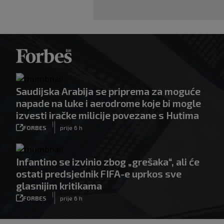
Saudijska Arabija se priprema za moguće
napade na luke i aerodrome koje bi mogle
izvesti iračke milicije povezane s Hutima
|
FORBES
prije 6 h
Infantino se izvinio zbog „grešaka“, ali će
ostati predsjednik FIFA-e uprkos sve
glasnijim kritikama
|
FORBES
prije 6 h