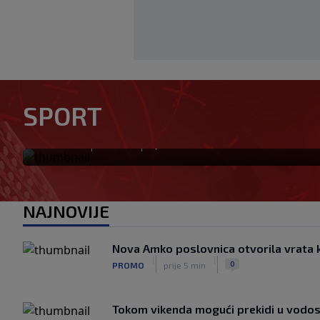
Zekić pred prvo kolo protiv 
SPORT
stroja, vrijedno smo radili i
|
|
0
NOGOMET
prije 1 h
NAJNOVIJE
Nova Amko poslovnica otvorila vrata 
|
|
0
PROMO
prije 5 min
Tokom vikenda mogući prekidi u vodos