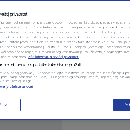
PODCAST
otišao nakon što je
N1 SPECIJAL
vašoj privatnosti
ja nudi odgovor
3
partneri pohranjujemo i pristupamo osobnim podacima, kao što su pretraga web stranica 
FENOMENI
ri, na vašem računaru . Odabir Prihvatam omogućava praćenje tehnologije kako bi se pruž
anim svrhama na osnovu kojih mi i naši partneri obrađujemo podatke Ukoliko je praćenj
ra
 neki od sadržaja i reklama koje vidite možda neće biti relevantni za vas. Ovaj odabir p
NEISTRAŽENO
ati i pritom promijeniti trenutni odabir ili pristanak tako što ćete kliknuti na Upravljaj 
ink na dnu ove web stranice [ili plutajuću ikonu u donjem lijevom dijelu web stranice, a
VIRALNO
. Vaš odabir će se mijenjati u okviru našeg Wеб локација. Za više detalja, pogledajte Ure
s ličnim podacima.
Više informacija o vašoj privatnosti
FOTO
partneri obrađujemo podatke kako bismo pružali:
atke o tačnoj geolokaciji. Aktivno skenirajte karakteristike uređaja radi identifikacije. Sp
PROMO
li pristupanje podacima na uređaju. Prilagođeno oglašavanje i sadržaj, mjerenje oglašavanj
publike i razvoj usluga.
00.000 godina, s migracijom s kontinenta prije 60.0
era (pružalaca usluga)
VIDEO
nog širenja Homo sapiensa. Ali kamo su ti pioniri o
ži svrhe
Pr