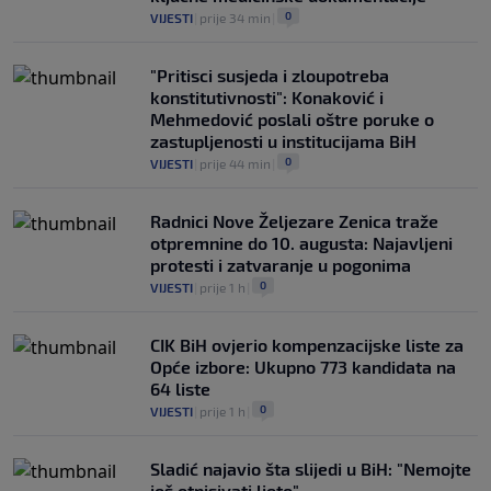
0
VIJESTI
|
prije 34 min
|
"Pritisci susjeda i zloupotreba
konstitutivnosti": Konaković i
Mehmedović poslali oštre poruke o
zastupljenosti u institucijama BiH
0
VIJESTI
|
prije 44 min
|
Radnici Nove Željezare Zenica traže
otpremnine do 10. augusta: Najavljeni
protesti i zatvaranje u pogonima
0
VIJESTI
|
prije 1 h
|
CIK BiH ovjerio kompenzacijske liste za
Opće izbore: Ukupno 773 kandidata na
64 liste
0
VIJESTI
|
prije 1 h
|
Sladić najavio šta slijedi u BiH: "Nemojte
još otpisivati ljeto"