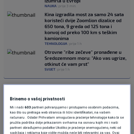
izumrla u Evropi
NAUKA
|
prije 3 min.
Kina izgradila most za samo 24 sata
koristeći dvije Zoomlion dizalice od
650 tona, 9 greda od 125 tona i
konvoj od preko 100 km s teškim
kamionima
TEHNOLOGIJA
|
prije 1 h
Otrovne "ribe zečeve" pronađene u
Sredozemnom moru: "Ako vas ugrize,
otkinut će vam prst"
SVIJET
|
prije 1 h
Fenomen je opisan u studiji objavljenoj u
časopisu Science
i privlači pažnju istraživača
Brinemo o vašoj privatnosti
jer se gas pojavljuje u velikoj zapremini, sa
Mi i naši
603
partneri pohranjujemo i pristupamo osobnim podacima,
kao što su pretraga web stranica ili lični identifikatori, na vašem
približnim sastavom od 84% vodonika, pored
računaru . Odabir Prihvatam omogućava praćenje tehnologije kako bi se
pružila podrška dolje prikazanim svrhama na osnovu kojih mi i naši
metana i azota u manjim omjerima.
partneri obrađujemo podatke Ukoliko je praćenje onemogućeno, neki od
sadržaja i reklama koje vidite možda neće biti relevantni za vas. Ovaj