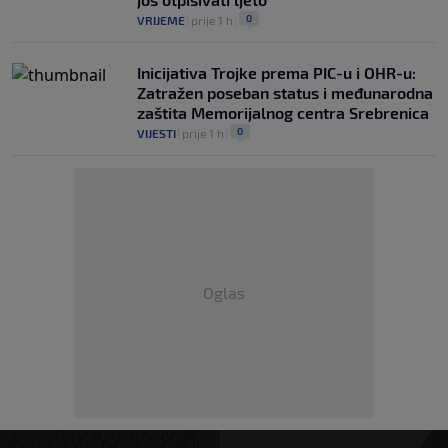
0
VRIJEME
|
prije 1 h
|
Inicijativa Trojke prema PIC-u i OHR-u:
Zatražen poseban status i međunarodna
zaštita Memorijalnog centra Srebrenica
0
VIJESTI
|
prije 1 h
|
Oglas