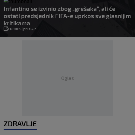
Infantino se izvinio zbog „grešaka“, ali će
ostati predsjednik FIFA-e uprkos sve glasnijim
kritikama
FORBES
|
prije 4 h
Oglas
ZDRAVLJE