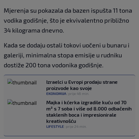
Mjerenja su pokazala da bazen ispušta 11 tona
vodika godišnje, što je ekvivalentno približno
34 kilograma dnevno.
Kada se dodaju ostali tokovi uočeni u bunaru i
galeriji, minimalna stopa emisije u rudniku
dostiže 200 tona vodonika godišnje.
Izraelci u Evropi prodaju strane
proizvode kao svoje
EKONOMIJA
|
prije 46 min.
Majka i kćerka izgradile kuću od 70
m² s 7 soba i više od 8.000 odbačenih
staklenih boca i impresionirale
kreativnošću
LIFESTYLE
|
prije 24 min.