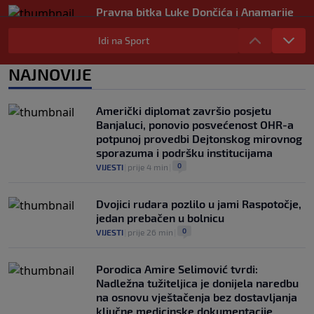
Pravna bitka Luke Dončića i Anamarije
Goltes seli se u Sloveniju: Spominje se
čak 50 miliona dolara
Idi na Sport
0
KOŠARKA
|
prije 4 h
|
NAJNOVIJE
Danas počinje nova sezona šampionata
BiH: Željezničar protiv novajlije na
Grbavici
Američki diplomat završio posjetu
0
NOGOMET
|
prije 4 h
|
Banjaluci, ponovio posvećenost OHR-a
potpunoj provedbi Dejtonskog mirovnog
sporazuma i podršku institucijama
0
VIJESTI
|
prije 4 min
|
Dvojici rudara pozlilo u jami Raspotočje,
jedan prebačen u bolnicu
0
VIJESTI
|
prije 26 min
|
Porodica Amire Selimović tvrdi:
Nadležna tužiteljica je donijela naredbu
na osnovu vještačenja bez dostavljanja
ključne medicinske dokumentacije