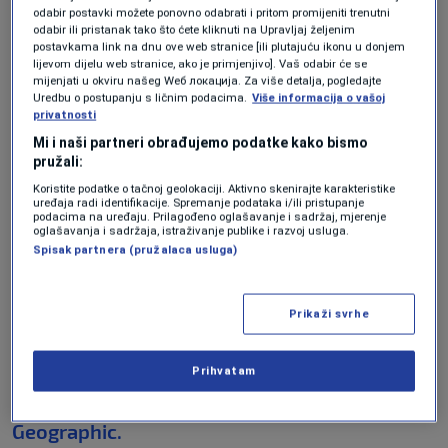
odabir postavki možete ponovno odabrati i pritom promijeniti trenutni
Komercijalna
odabir ili pristanak tako što ćete kliknuti na Upravljaj željenim
postavkama link na dnu ove web stranice [ili plutajuću ikonu u donjem
eksploatacija
lijevom dijelu web stranice, ako je primjenjivo]. Vaš odabir će se
mijenjati u okviru našeg Wеб локација. Za više detalja, pogledajte
Uredbu o postupanju s ličnim podacima.
Više informacija o vašoj
privatnosti
U rudničkim galerijama, plin se diže kroz vodu u
Mi i naši partneri obrađujemo podatke kako bismo
stalnim mjehurićima, formirajući neku vrstu
pružali:
"podzemnog jacuzzija" u drenažnom bazenu.
Koristite podatke o tačnoj geolokaciji. Aktivno skenirajte karakteristike
uređaja radi identifikacije. Spremanje podataka i/ili pristupanje
podacima na uređaju. Prilagođeno oglašavanje i sadržaj, mjerenje
oglašavanja i sadržaja, istraživanje publike i razvoj usluga.
Prema Univerzitetu Grenoble Alpes, jednoj od
Spisak partnera (pružalaca usluga)
institucija uključenih u studiju, ova
manifestacija zauzima površinu od 30
Prikaži svrhe
kvadratnih metara i oslobađa gotovo čisti plin
iz tačaka koje se nalaze u najdubljim
Prihvatam
područjima operacije,
prenosi National
Geographic.