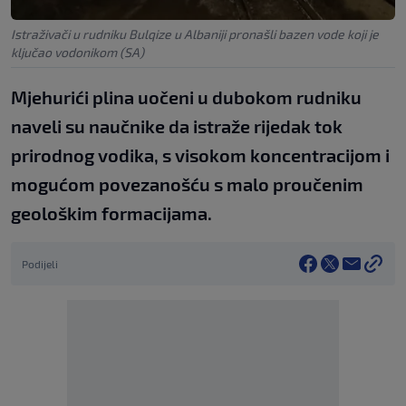
Istraživači u rudniku Bulqize u Albaniji pronašli bazen vode koji je
ključao vodonikom (SA)
Mjehurići plina uočeni u dubokom rudniku
naveli su naučnike da istraže rijedak tok
prirodnog vodika, s visokom koncentracijom i
mogućom povezanošću s malo proučenim
geološkim formacijama.
Podijeli