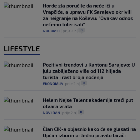
Horde zla poručile da neće ići u
Vrapčiće, a upravu FK Sarajevo okrivili
za neigranje na Koševu: "Ovakav odnos
nećemo tolerisati"
0
NOGOMET
|
prije 2 h
|
LIFESTYLE
Pozitivni trendovi u Kantonu Sarajevo: U
julu zabilježeno više od 112 hiljada
turista i rast broja noćenja
0
EKONOMIJA
|
prije 2 h
|
Helem Nejse Talent akademija treći put
otvara vrata
0
NOVI DAN
|
prije 2 h
|
Član CIK-a objasnio kako će se glasati na
Općim izborima: Jedno pravilo birači