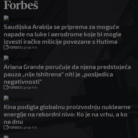
Saudijska Arabija se priprema za moguće
napade na luke i aerodrome koje bi mogle
izvesti iračke milicije povezane s Hutima
FORBES
|
prije 4 h
Ariana Grande poručuje da njena predstojeća
pauza „nije ishitrena“ niti je „posljedica
negativnosti“
FORBES
|
prije 4 h
Kina podigla globalnu proizvodnju nuklearne
energije na rekordni nivo: Ko je na vrhu, a ko
na dnu
FORBES
|
prije 4 h