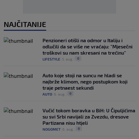
NAJČITANIJE
Penzioneri otišli na odmor u Italiju i
odlučili da se više ne vraćaju: "Mjesečni
troškovi su nam skresani na trećinu"
0
LIFESTYLE
|
5. aug.
|
Auto koje stoji na suncu ne hladi se
najbrže klimom, nego postupkom koji
traje petnaest sekundi
0
AUTO
|
6. aug.
|
Vučić tokom boravka u BiH: U Čipuljićima
su svi Srbi navijali za Zvezdu, dresove
Partizana nisu htjeli
0
NOGOMET
|
6. aug.
|