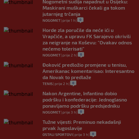
Nogometni sudija napadnut u Osijeku:
Maskirani muškarci čekali ga tokom
jutarnjeg trčanja
0
NOGOMET
|
prije 1 h
|
Horde zla poručile da neće ići u
Vrapčiće, a upravu FK Sarajevo okrivili
za neigranje na Koševu: "Ovakav odnos
nećemo tolerisati"
0
NOGOMET
|
prije 2 h
|
Đoković predložio promjene u tenisu,
Amerikanac komentarisao: Interesantno
da Novak to predlaže
0
TENIS
|
prije 2 h
|
Nakon Argentine, Infantino dobio
podršku i konfederacije: Jednoglasno
ponavljamo podršku predsjedniku
0
NOGOMET
|
prije 3 h
|
Tužne vijesti: Preminuo nekadašnji
prvak Jugoslavije
0
OSTALI SPORTOVI
|
prije 3 h
|