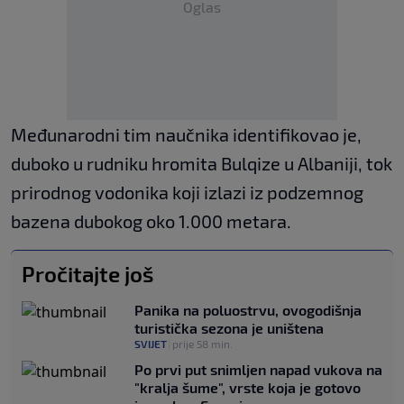
Oglas
Međunarodni tim naučnika identifikovao je,
duboko u rudniku hromita Bulqize u Albaniji, tok
prirodnog vodonika koji izlazi iz podzemnog
bazena dubokog oko 1.000 metara.
Pročitajte još
Panika na poluostrvu, ovogodišnja
turistička sezona je uništena
SVIJET
|
prije 58 min.
Po prvi put snimljen napad vukova na
"kralja šume", vrste koja je gotovo