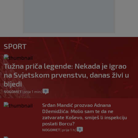
SPORT
Tužna priča legende: Nekada je igrao
na Svjetskom prvenstvu, danas živi u
bijedi
0
NOGOMET
|
prije 1 min
|
Srđan Mandić prozvao Adnana
Džemidžića: Molio sam te da ne
zatvarate Koševo, smiješ li inspekciju
poslati Borcu?
0
NOGOMET
|
prije 1 h
|