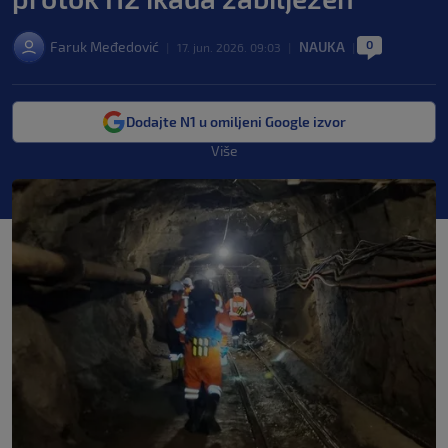
0
Faruk Međedović
NAUKA
|
17. jun. 2026. 09:03
|
|
Dodajte N1 u omiljeni Google izvor
Više