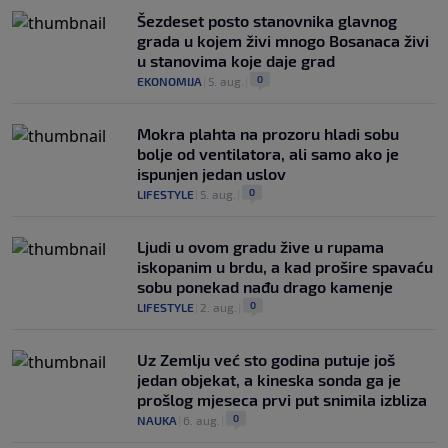
Šezdeset posto stanovnika glavnog
grada u kojem živi mnogo Bosanaca živi
u stanovima koje daje grad
0
EKONOMIJA
|
5. aug.
|
Mokra plahta na prozoru hladi sobu
bolje od ventilatora, ali samo ako je
ispunjen jedan uslov
0
LIFESTYLE
|
5. aug.
|
Ljudi u ovom gradu žive u rupama
iskopanim u brdu, a kad prošire spavaću
sobu ponekad nađu drago kamenje
0
LIFESTYLE
|
2. aug.
|
Uz Zemlju već sto godina putuje još
jedan objekat, a kineska sonda ga je
prošlog mjeseca prvi put snimila izbliza
0
NAUKA
|
6. aug.
|