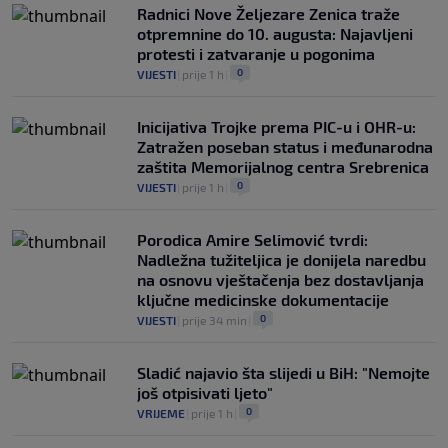
Radnici Nove Željezare Zenica traže
otpremnine do 10. augusta: Najavljeni
protesti i zatvaranje u pogonima
0
VIJESTI
|
prije 1 h
|
Inicijativa Trojke prema PIC-u i OHR-u:
Zatražen poseban status i međunarodna
zaštita Memorijalnog centra Srebrenica
0
VIJESTI
|
prije 1 h
|
Porodica Amire Selimović tvrdi:
Nadležna tužiteljica je donijela naredbu
na osnovu vještačenja bez dostavljanja
ključne medicinske dokumentacije
0
VIJESTI
|
prije 34 min
|
Sladić najavio šta slijedi u BiH: "Nemojte
još otpisivati ljeto"
0
VRIJEME
|
prije 1 h
|