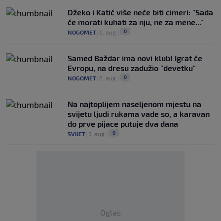
Džeko i Katić više neće biti cimeri: "Sada
će morati kuhati za nju, ne za mene..."
0
NOGOMET
|
6. aug.
|
Samed Baždar ima novi klub! Igrat će
Evropu, na dresu zadužio "devetku"
0
NOGOMET
|
6. aug.
|
Na najtoplijem naseljenom mjestu na
svijetu ljudi rukama vade so, a karavan
do prve pijace putuje dva dana
0
SVIJET
|
5. aug.
|
Oglas