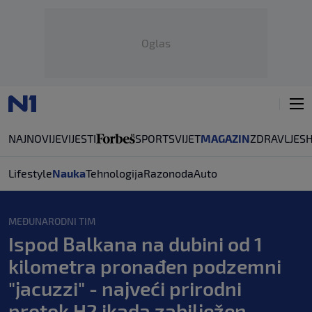
Oglas
NAJNOVIJE
VIJESTI
SPORT
SVIJET
MAGAZIN
ZDRAVLJE
S
Lifestyle
Nauka
Tehnologija
Razonoda
Auto
MEĐUNARODNI TIM
Ispod Balkana na dubini od 1
kilometra pronađen podzemni
"jacuzzi" - najveći prirodni
protok H2 ikada zabilježen