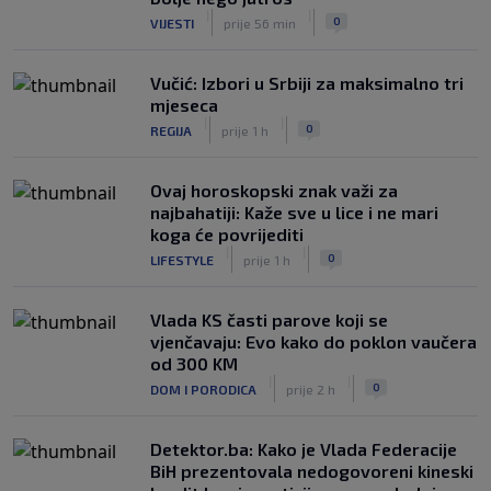
|
|
0
VIJESTI
prije 56 min
Vučić: Izbori u Srbiji za maksimalno tri
mjeseca
|
|
0
REGIJA
prije 1 h
Ovaj horoskopski znak važi za
najbahatiji: Kaže sve u lice i ne mari
koga će povrijediti
|
|
0
LIFESTYLE
prije 1 h
Vlada KS časti parove koji se
vjenčavaju: Evo kako do poklon vaučera
od 300 KM
|
|
0
DOM I PORODICA
prije 2 h
Detektor.ba: Kako je Vlada Federacije
BiH prezentovala nedogovoreni kineski