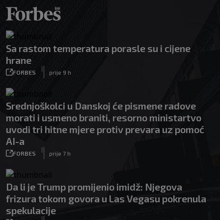
Sa rastom temperatura porasle su i cijene
hrane
|
FORBES
prije 9 h
Srednjoškolci u Danskoj će pismene radove
morati i usmeno braniti, resorno ministartvo
uvodi tri hitne mjere protiv prevara uz pomoć
AI-a
|
FORBES
prije 7 h
Da li je Trump promijenio imidž: Njegova
frizura tokom govora u Las Vegasu pokrenula
spekulacije
|