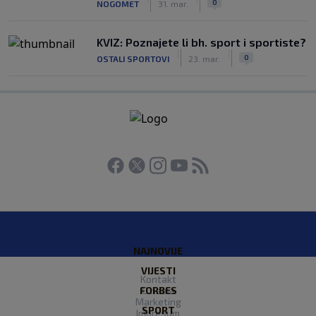
0
NOGOMET
31. mar.
KVIZ: Poznajete li bh. sport i sportiste?
|
|
0
OSTALI SPORTOVI
23. mar.
NAJNOVIJE
VIJESTI
Kontakt
FORBES
O nama
Marketing
SPORT
Impresum