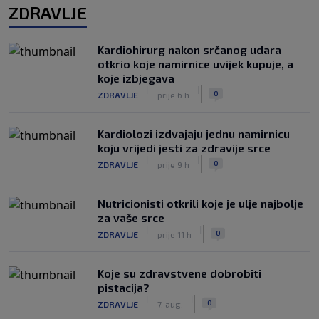
ZDRAVLJE
Kardiohirurg nakon srčanog udara
otkrio koje namirnice uvijek kupuje, a
koje izbjegava
|
|
0
ZDRAVLJE
prije 6 h
Kardiolozi izdvajaju jednu namirnicu
koju vrijedi jesti za zdravije srce
|
|
0
ZDRAVLJE
prije 9 h
Nutricionisti otkrili koje je ulje najbolje
za vaše srce
|
|
0
ZDRAVLJE
prije 11 h
Koje su zdravstvene dobrobiti
pistacija?
|
|
0
ZDRAVLJE
7. aug.