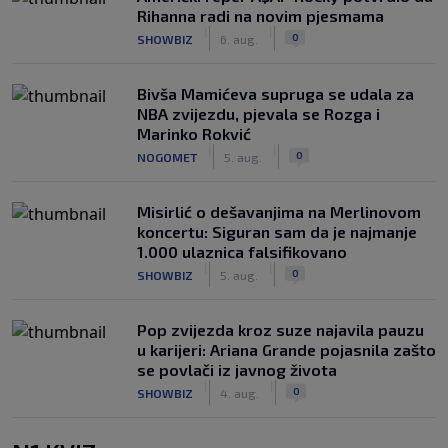
Rihanna radi na novim pjesmama
|
|
0
SHOWBIZ
6. aug.
Bivša Mamićeva supruga se udala za
NBA zvijezdu, pjevala se Rozga i
Marinko Rokvić
|
|
0
NOGOMET
5. aug.
Misirlić o dešavanjima na Merlinovom
koncertu: Siguran sam da je najmanje
1.000 ulaznica falsifikovano
|
|
0
SHOWBIZ
5. aug.
Pop zvijezda kroz suze najavila pauzu
u karijeri: Ariana Grande pojasnila zašto
se povlači iz javnog života
|
|
0
SHOWBIZ
4. aug.