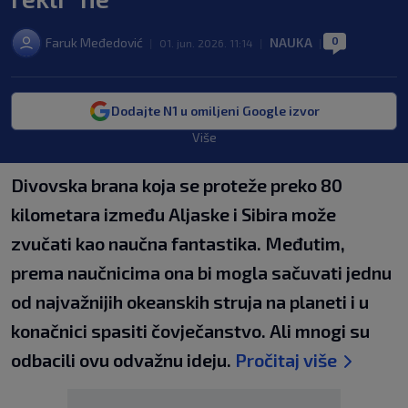
0
Faruk Međedović
NAUKA
|
01. jun. 2026. 11:14
|
|
Dodajte N1 u omiljeni Google izvor
Više
Divovska brana koja se proteže preko 80
kilometara između Aljaske i Sibira može
zvučati kao naučna fantastika. Međutim,
prema naučnicima ona bi mogla sačuvati jednu
od najvažnijih okeanskih struja na planeti i u
konačnici spasiti čovječanstvo. Ali mnogi su
odbacili ovu odvažnu ideju.
Pročitaj više