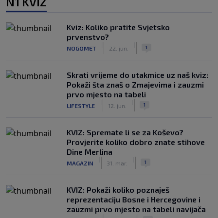
N1 KVIZ
Kviz: Koliko pratite Svjetsko
prvenstvo?
|
|
1
NOGOMET
22. jun.
Skrati vrijeme do utakmice uz naš kviz:
Pokaži šta znaš o Zmajevima i zauzmi
prvo mjesto na tabeli
|
|
1
LIFESTYLE
12. jun.
KVIZ: Spremate li se za Koševo?
Provjerite koliko dobro znate stihove
Dine Merlina
|
|
1
MAGAZIN
31. mar.
KVIZ: Pokaži koliko poznaješ
reprezentaciju Bosne i Hercegovine i
zauzmi prvo mjesto na tabeli navijača
|
|