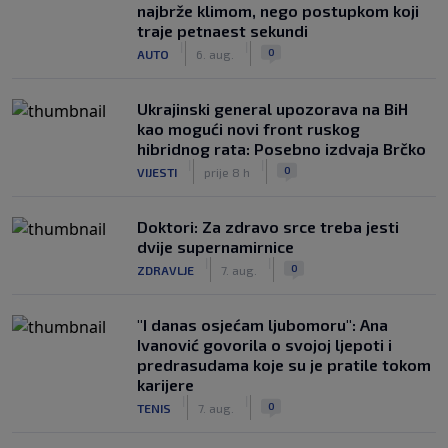
najbrže klimom, nego postupkom koji
traje petnaest sekundi
|
|
0
AUTO
6. aug.
Ukrajinski general upozorava na BiH
kao mogući novi front ruskog
hibridnog rata: Posebno izdvaja Brčko
|
|
0
VIJESTI
prije 8 h
Doktori: Za zdravo srce treba jesti
dvije supernamirnice
|
|
0
ZDRAVLJE
7. aug.
"I danas osjećam ljubomoru": Ana
Ivanović govorila o svojoj ljepoti i
predrasudama koje su je pratile tokom
karijere
|
|
0
TENIS
7. aug.