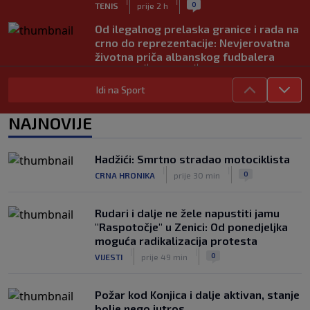
|
|
0
TENIS
prije 2 h
Od ilegalnog prelaska granice i rada na
crno do reprezentacije: Nevjerovatna
životna priča albanskog fudbalera
|
|
0
NOGOMET
prije 2 h
Idi na Sport
Deco iz sjene preokrenuo posao: Rodri
bio bliži Real Madridu, a sada je na
NAJNOVIJE
korak od Barcelone
|
|
0
NOGOMET
prije 2 h
Hadžići: Smrtno stradao motociklista
River Plate napravio veliki posao:
|
|
0
CRNA HRONIKA
prije 30 min
Reprezentativac Argentine stigao iz
Atlético Madrida
|
|
0
NOGOMET
prije 2 h
Rudari i dalje ne žele napustiti jamu
"Raspotočje" u Zenici: Od ponedjeljka
moguća radikalizacija protesta
|
|
0
VIJESTI
prije 49 min
Požar kod Konjica i dalje aktivan, stanje
bolje nego jutros