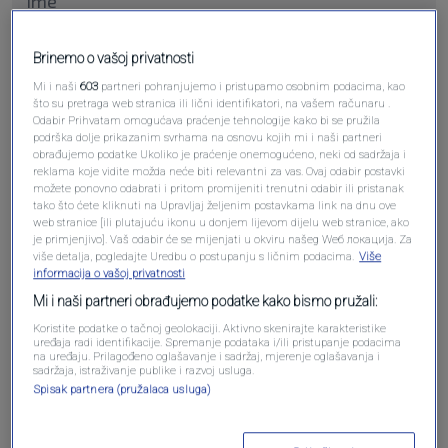
Brinemo o vašoj privatnosti
Pošalji komentar
Mi i naši
603
partneri pohranjujemo i pristupamo osobnim podacima, kao
što su pretraga web stranica ili lični identifikatori, na vašem računaru .
Odabir Prihvatam omogućava praćenje tehnologije kako bi se pružila
podrška dolje prikazanim svrhama na osnovu kojih mi i naši partneri
obrađujemo podatke Ukoliko je praćenje onemogućeno, neki od sadržaja i
reklama koje vidite možda neće biti relevantni za vas. Ovaj odabir postavki
možete ponovno odabrati i pritom promijeniti trenutni odabir ili pristanak
tako što ćete kliknuti na Upravljaj željenim postavkama link na dnu ove
web stranice [ili plutajuću ikonu u donjem lijevom dijelu web stranice, ako
je primjenjivo]. Vaš odabir će se mijenjati u okviru našeg Wеб локација. Za
više detalja, pogledajte Uredbu o postupanju s ličnim podacima.
Više
informacija o vašoj privatnosti
Oglas
Mi i naši partneri obrađujemo podatke kako bismo pružali:
Koristite podatke o tačnoj geolokaciji. Aktivno skenirajte karakteristike
uređaja radi identifikacije. Spremanje podataka i/ili pristupanje podacima
na uređaju. Prilagođeno oglašavanje i sadržaj, mjerenje oglašavanja i
sadržaja, istraživanje publike i razvoj usluga.
Spisak partnera (pružalaca usluga)