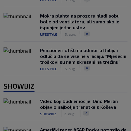
Mokra plahta na prozoru hladi sobu
bolje od ventilatora, ali samo ako je
ispunjen jedan uslov
|
|
0
LIFESTYLE
5. aug.
Penzioneri otišli na odmor u Italiju i
odlučili da se više ne vraćaju: "Mjesečni
troškovi su nam skresani na trećinu"
|
|
0
LIFESTYLE
5. aug.
SHOWBIZ
Video koji budi emocije: Dino Merlin
objavio najbolje trenutke s Koševa
|
|
0
SHOWBIZ
6. aug.
Američki reper A$AP Rocky potvrdio da