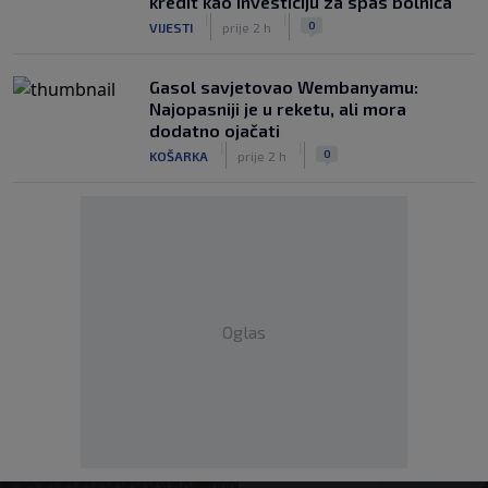
kredit kao investiciju za spas bolnica
|
|
0
VIJESTI
prije 2 h
Gasol savjetovao Wembanyamu:
Najopasniji je u reketu, ali mora
dodatno ojačati
|
|
0
KOŠARKA
prije 2 h
Oglas