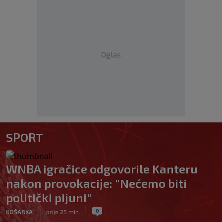
Oglas
SPORT
WNBA igračice odgovorile Kanteru
nakon provokacije: "Nećemo biti
politički pijuni"
|
|
0
KOŠARKA
prije 25 min