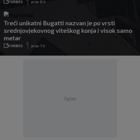
FORBES
prije 8 h
Treći unikatni Bugatti nazvan je po vrsti
srednjovjekovnog viteškog konja i visok samo
metar
|
FORBES
prije 7 h
Oglas