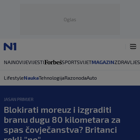
Oglas
NAJNOVIJE
VIJESTI
SPORT
SVIJET
MAGAZIN
ZDRAVLJE
Lifestyle
Nauka
Tehnologija
Razonoda
Auto
JASAN PRIMJER
Blokirati moreuz i izgraditi
branu dugu 80 kilometara za
spas čovječanstva? Britanci
rekli "ne"