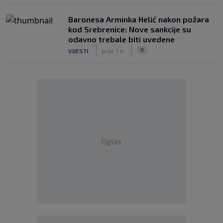
Baronesa Arminka Helić nakon požara
kod Srebrenice: Nove sankcije su
odavno trebale biti uvedene
|
|
0
VIJESTI
prije 7 h
Oglas