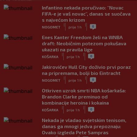
Infantino nekada poručivao: "Novac
FIFA-e je vaš novac", danas se suočava
s najvećom krizom
|
|
0
NOGOMET
prije 1 h
Enes Kanter Freedom želi na WNBA
draft: Neobičnim potezom pokušava
ukazati na pravila lige
|
|
0
KOŠARKA
prije 1 h
Jakirovićev Hull City doživio prvi poraz
na pripremama, bolji bio Eintracht
|
|
0
NOGOMET
prije 1 h
Otkriven uzrok smrti NBA košarkaša:
Brandon Clarke preminuo od
kombinacije heroina i kokaina
|
|
0
KOŠARKA
prije 1 h
Nekada je vladao svjetskim tenisom,
danas ga mnogi jedva prepoznaju:
Ovako izgleda Pete Sampras