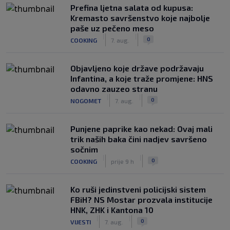
Prefina ljetna salata od kupusa:
Kremasto savršenstvo koje najbolje
paše uz pečeno meso
|
|
0
COOKING
7. aug.
Objavljeno koje države podržavaju
Infantina, a koje traže promjene: HNS
odavno zauzeo stranu
|
|
0
NOGOMET
7. aug.
Punjene paprike kao nekad: Ovaj mali
trik naših baka čini nadjev savršeno
sočnim
|
|
0
COOKING
prije 9 h
Ko ruši jedinstveni policijski sistem
FBiH? NS Mostar prozvala institucije
HNK, ZHK i Kantona 10
|
|
0
VIJESTI
7. aug.