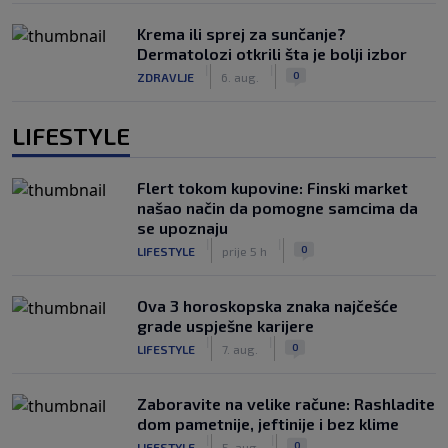
Krema ili sprej za sunčanje?
Dermatolozi otkrili šta je bolji izbor
|
|
0
ZDRAVLJE
6. aug.
LIFESTYLE
Flert tokom kupovine: Finski market
našao način da pomogne samcima da
se upoznaju
|
|
0
LIFESTYLE
prije 5 h
Ova 3 horoskopska znaka najčešće
grade uspješne karijere
|
|
0
LIFESTYLE
7. aug.
Zaboravite na velike račune: Rashladite
dom pametnije, jeftinije i bez klime
|
|
0
LIFESTYLE
5. aug.