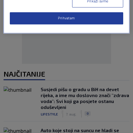
Prikaži svrhe
Prihvatam
Oglas
NAJČITANIJE
Susjedi pišu o gradu u BiH na devet
rijeka, a ime mu doslovno znači "zdrava
voda": Svi koji ga posjete ostanu
oduševljeni
|
|
0
LIFESTYLE
7. aug.
Auto koje stoji na suncu ne hladi se