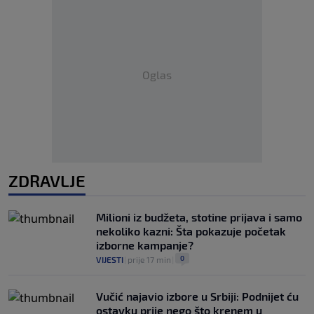
Oglas
ZDRAVLJE
Milioni iz budžeta, stotine prijava i samo
nekoliko kazni: Šta pokazuje početak
izborne kampanje?
0
VIJESTI
|
prije 17 min
|
Vučić najavio izbore u Srbiji: Podnijet ću
ostavku prije nego što krenem u