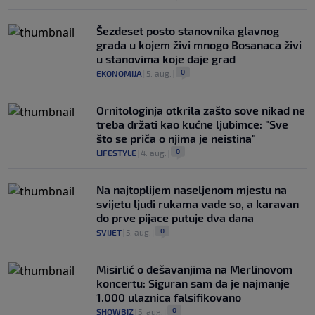
Šezdeset posto stanovnika glavnog
grada u kojem živi mnogo Bosanaca živi
u stanovima koje daje grad
0
EKONOMIJA
|
5. aug.
|
Ornitologinja otkrila zašto sove nikad ne
treba držati kao kućne ljubimce: "Sve
što se priča o njima je neistina"
0
LIFESTYLE
|
4. aug.
|
Na najtoplijem naseljenom mjestu na
svijetu ljudi rukama vade so, a karavan
do prve pijace putuje dva dana
0
SVIJET
|
5. aug.
|
Misirlić o dešavanjima na Merlinovom
koncertu: Siguran sam da je najmanje
1.000 ulaznica falsifikovano
0
SHOWBIZ
|
5. aug.
|