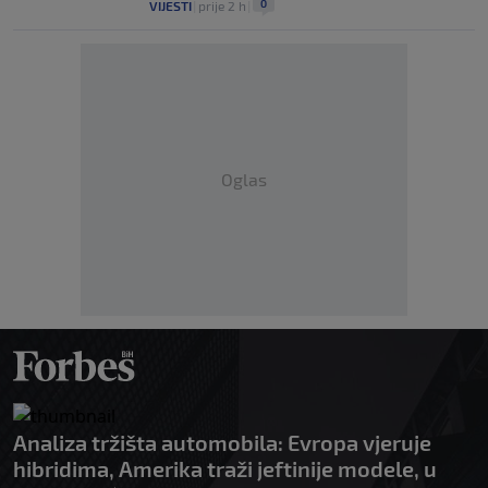
0
VIJESTI
|
prije 2 h
|
Oglas
Analiza tržišta automobila: Evropa vjeruje
hibridima, Amerika traži jeftinije modele, u