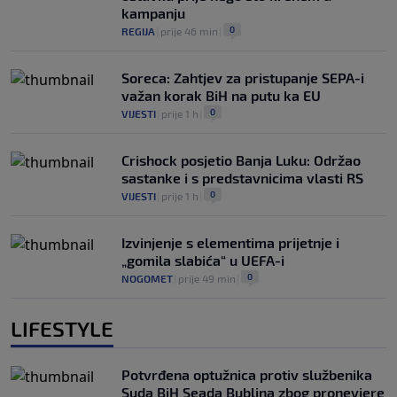
kampanju
0
REGIJA
|
prije 46 min
|
Soreca: Zahtjev za pristupanje SEPA-i
važan korak BiH na putu ka EU
0
VIJESTI
|
prije 1 h
|
Crishock posjetio Banja Luku: Održao
sastanke i s predstavnicima vlasti RS
0
VIJESTI
|
prije 1 h
|
Izvinjenje s elementima prijetnje i
„gomila slabića“ u UEFA-i
0
NOGOMET
|
prije 49 min
|
LIFESTYLE
Potvrđena optužnica protiv službenika
Suda BiH Seada Bublina zbog pronevjere