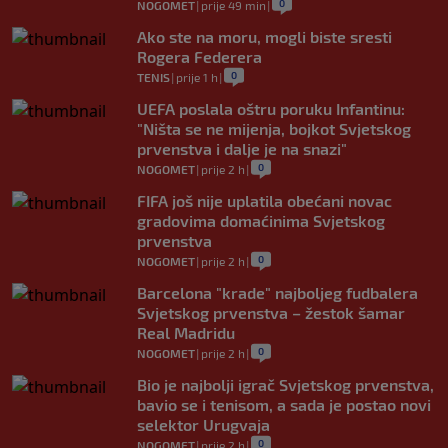
0
NOGOMET
|
prije 49 min
|
Ako ste na moru, mogli biste sresti
Rogera Federera
0
TENIS
|
prije 1 h
|
UEFA poslala oštru poruku Infantinu:
"Ništa se ne mijenja, bojkot Svjetskog
prvenstva i dalje je na snazi"
0
NOGOMET
|
prije 2 h
|
FIFA još nije uplatila obećani novac
gradovima domaćinima Svjetskog
prvenstva
0
NOGOMET
|
prije 2 h
|
Barcelona "krade" najboljeg fudbalera
Svjetskog prvenstva – žestok šamar
Real Madridu
0
NOGOMET
|
prije 2 h
|
Bio je najbolji igrač Svjetskog prvenstva,
bavio se i tenisom, a sada je postao novi
selektor Urugvaja
0
NOGOMET
|
prije 2 h
|