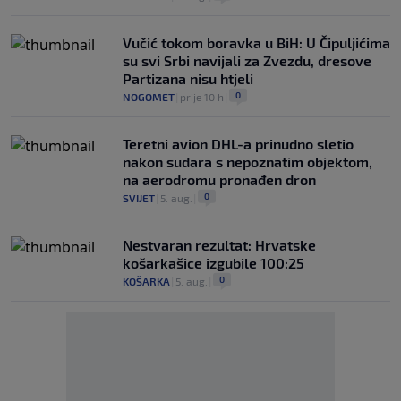
Vučić tokom boravka u BiH: U Čipuljićima
su svi Srbi navijali za Zvezdu, dresove
Partizana nisu htjeli
0
NOGOMET
|
prije 10 h
|
Teretni avion DHL-a prinudno sletio
nakon sudara s nepoznatim objektom,
na aerodromu pronađen dron
0
SVIJET
|
5. aug.
|
Nestvaran rezultat: Hrvatske
košarkašice izgubile 100:25
0
KOŠARKA
|
5. aug.
|