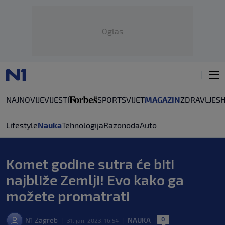
Oglas
NAJNOVIJE
VIJESTI
SPORT
SVIJET
MAGAZIN
ZDRAVLJE
S
Lifestyle
Nauka
Tehnologija
Razonoda
Auto
Komet godine sutra će biti
najbliže Zemlji! Evo kako ga
možete promatrati
0
N1 Zagreb
NAUKA
|
31. jan. 2023. 16:54
|
|