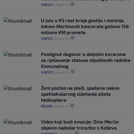
0
VIJESTI
|
prije 2 h
|
U julu u KS rast broja gostiju i noćenja,
tokom Merlinovih koncerata gotovo 156
miliona KM prometa
0
VIJESTI
|
prije 2 h
|
Postignut dogovor o daljnjim koracima
za rješavanje statusa otpuštenih radnika
Komunalnog
0
VIJESTI
|
prije 2 h
|
Ženi pozlilo na plaži, spašena nakon
spektakularnog slijetanja pilota
helikoptera
0
REGIJA
|
prije 2 h
|
Video koji budi emocije: Dino Merlin
objavio najbolje trenutke s Koševa
0
SHOWBIZ
|
prije 3 h
|