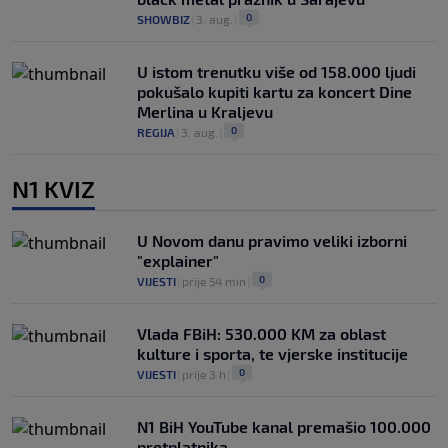
0
SHOWBIZ
|
3. aug.
|
U istom trenutku više od 158.000 ljudi
pokušalo kupiti kartu za koncert Dine
Merlina u Kraljevu
0
REGIJA
|
3. aug.
|
N1 KVIZ
U Novom danu pravimo veliki izborni
"explainer"
0
VIJESTI
|
prije 54 min
|
Vlada FBiH: 530.000 KM za oblast
kulture i sporta, te vjerske institucije
0
VIJESTI
|
prije 3 h
|
N1 BiH YouTube kanal premašio 100.000
pretplatnika