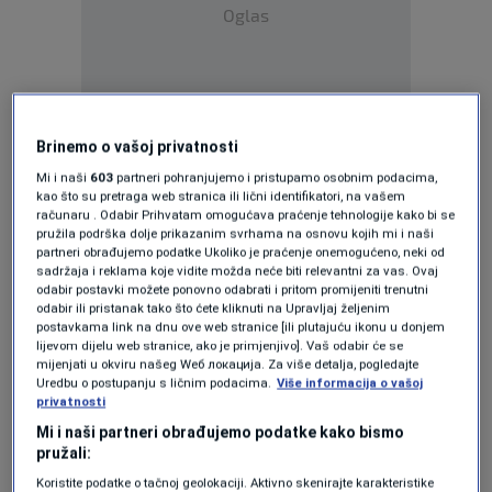
Oglas
Brinemo o vašoj privatnosti
Komet je izrazito zelene boje radi njegova
Mi i naši
603
partneri pohranjujemo i pristupamo osobnim podacima,
kao što su pretraga web stranica ili lični identifikatori, na vašem
kemijskog sastava i interakcije sa sunčevom
računaru . Odabir Prihvatam omogućava praćenje tehnologije kako bi se
pružila podrška dolje prikazanim svrhama na osnovu kojih mi i naši
svjetlosti. Biti će najbliži Zemlji 1. veljače na
partneri obrađujemo podatke Ukoliko je praćenje onemogućeno, neki od
sadržaja i reklama koje vidite možda neće biti relevantni za vas. Ovaj
nekih 42 milijuna kilometara, a već je proteklih
odabir postavki možete ponovno odabrati i pritom promijeniti trenutni
dana bio zamjetljiv golim okom iz mjesta sa
odabir ili pristanak tako što ćete kliknuti na Upravljaj željenim
postavkama link na dnu ove web stranice [ili plutajuću ikonu u donjem
kvalitetnim tamnim nebom bez svjetlosnog
lijevom dijelu web stranice, ako je primjenjivo]. Vaš odabir će se
mijenjati u okviru našeg Wеб локација. Za više detalja, pogledajte
onečišćenja. Može ga se vidjeti i iz urbanih
Uredbu o postupanju s ličnim podacima.
Više informacija o vašoj
privatnosti
zona koristeći manji dvogled, a kroz dvogled,
Mi i naši partneri obrađujemo podatke kako bismo
opažač će ga moći zamijetiti kao blijedu mutnu
pružali:
mrlju, izmaglicu okruglog oblika.
Koristite podatke o tačnoj geolokaciji. Aktivno skenirajte karakteristike