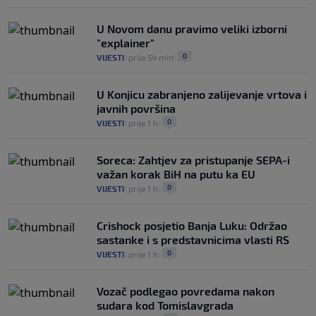
U Novom danu pravimo veliki izborni
"explainer"
0
VIJESTI
|
prije 54 min
|
U Konjicu zabranjeno zalijevanje vrtova i
javnih površina
0
VIJESTI
|
prije 1 h
|
Soreca: Zahtjev za pristupanje SEPA-i
važan korak BiH na putu ka EU
0
VIJESTI
|
prije 1 h
|
Crishock posjetio Banja Luku: Održao
sastanke i s predstavnicima vlasti RS
0
VIJESTI
|
prije 1 h
|
Vozač podlegao povredama nakon
sudara kod Tomislavgrada