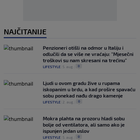
NAJČITANIJE
Penzioneri otišli na odmor u Italiju i
odlučili da se više ne vraćaju: "Mjesečni
troškovi su nam skresani na trećinu"
0
LIFESTYLE
|
5. aug.
|
Ljudi u ovom gradu žive u rupama
iskopanim u brdu, a kad prošire spavaću
sobu ponekad nađu drago kamenje
0
LIFESTYLE
|
2. aug.
|
Mokra plahta na prozoru hladi sobu
bolje od ventilatora, ali samo ako je
ispunjen jedan uslov
0
LIFESTYLE
|
5. aug.
|