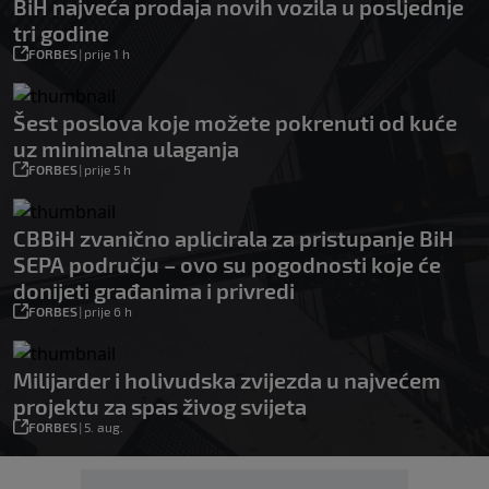
BiH najveća prodaja novih vozila u posljednje
tri godine
FORBES
|
prije 1 h
Šest poslova koje možete pokrenuti od kuće
uz minimalna ulaganja
FORBES
|
prije 5 h
CBBiH zvanično aplicirala za pristupanje BiH
SEPA području – ovo su pogodnosti koje će
donijeti građanima i privredi
FORBES
|
prije 6 h
Milijarder i holivudska zvijezda u najvećem
projektu za spas živog svijeta
FORBES
|
5. aug.