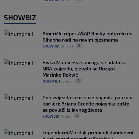
SHOWBIZ
Američki reper A$AP Rocky potvrdio da
Rihanna radi na novim pjesmama
0
SHOWBIZ
|
prije 5 h
|
Bivša Mamićeva supruga se udala za
NBA zvijezdu, pjevala se Rozga i
Marinko Rokvić
0
NOGOMET
|
5. aug.
|
Pop zvijezda kroz suze najavila pauzu u
karijeri: Ariana Grande pojasnila zašto
se povlači iz javnog života
0
SHOWBIZ
|
4. aug.
|
Legendarni Marduk predvodi dvodnevni
black metal praznik u Sarajevu