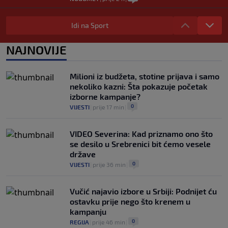
Ubijen David Owori (27), jedan od
najboljih fudbalera Ugande
Idi na Sport
0
NOGOMET
|
prije 2 h
|
NAJNOVIJE
Raste balkanska kolonija u PSV-u:
Reprezentativac Srbije stigao kod
Perišića i Bajraktarevića
Milioni iz budžeta, stotine prijava i samo
0
NOGOMET
|
prije 3 h
|
nekoliko kazni: Šta pokazuje početak
izborne kampanje?
0
VIJESTI
|
prije 17 min
|
VIDEO Severina: Kad priznamo ono što
se desilo u Srebrenici bit ćemo vesele
države
0
VIJESTI
|
prije 36 min
|
Vučić najavio izbore u Srbiji: Podnijet ću
ostavku prije nego što krenem u
kampanju
0
REGIJA
|
prije 46 min
|