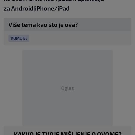
za
An
droid
|
iPhone/iPad
Više tema kao što je ova?
KOMETA
Oglas
KAKVO JE TVOJE MIŠLJENJE O OVOME?