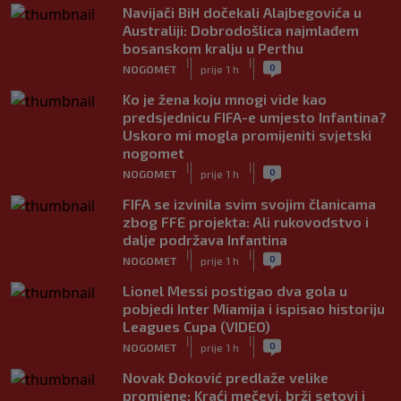
Navijači BiH dočekali Alajbegovića u
Australiji: Dobrodošlica najmlađem
bosanskom kralju u Perthu
|
|
0
NOGOMET
prije 1 h
Ko je žena koju mnogi vide kao
predsjednicu FIFA-e umjesto Infantina?
Uskoro mi mogla promijeniti svjetski
nogomet
|
|
0
NOGOMET
prije 1 h
FIFA se izvinila svim svojim članicama
zbog FFE projekta: Ali rukovodstvo i
dalje podržava Infantina
|
|
0
NOGOMET
prije 1 h
Lionel Messi postigao dva gola u
pobjedi Inter Miamija i ispisao historiju
Leagues Cupa (VIDEO)
|
|
0
NOGOMET
prije 1 h
Novak Đoković predlaže velike
promjene: Kraći mečevi, brži setovi i