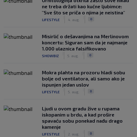
Ornitologinja otkrila zašto sove nikad
ne treba držati kao kućne ljubimce:
"Sve što se priča o njima je neistina"
|
|
0
LIFESTYLE
4. aug.
Misirlić o dešavanjima na Merlinovom
koncertu: Siguran sam da je najmanje
1.000 ulaznica falsifikovano
|
|
0
SHOWBIZ
5. aug.
Mokra plahta na prozoru hladi sobu
bolje od ventilatora, ali samo ako je
ispunjen jedan uslov
|
|
0
LIFESTYLE
5. aug.
Ljudi u ovom gradu žive u rupama
iskopanim u brdu, a kad prošire
spavaću sobu ponekad nađu drago
kamenje
|
|
0
LIFESTYLE
2. aug.