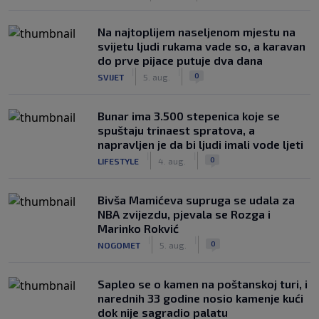
Na najtoplijem naseljenom mjestu na
svijetu ljudi rukama vade so, a karavan
do prve pijace putuje dva dana
|
|
0
SVIJET
5. aug.
Bunar imа 3.500 stepenica koje se
spuštaju trinaest spratova, a
napravljen je da bi ljudi imali vode ljeti
|
|
0
LIFESTYLE
4. aug.
Bivša Mamićeva supruga se udala za
NBA zvijezdu, pjevala se Rozga i
Marinko Rokvić
|
|
0
NOGOMET
5. aug.
Saplео se o kamen na poštanskoj turi, i
narednih 33 godine nosio kamenje kući
dok nije sagradio palatu