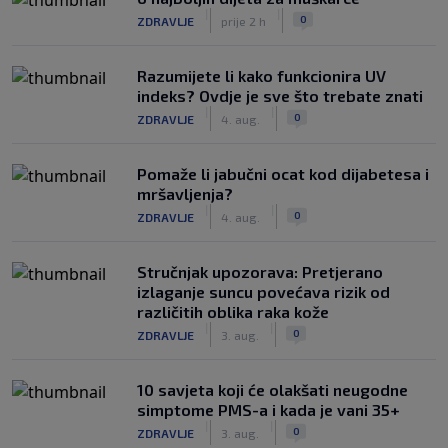
|
|
0
ZDRAVLJE
prije 2 h
Razumijete li kako funkcionira UV
indeks? Ovdje je sve što trebate znati
|
|
0
ZDRAVLJE
4. aug.
Pomaže li jabučni ocat kod dijabetesa i
mršavljenja?
|
|
0
ZDRAVLJE
4. aug.
Stručnjak upozorava: Pretjerano
izlaganje suncu povećava rizik od
različitih oblika raka kože
|
|
0
ZDRAVLJE
3. aug.
10 savjeta koji će olakšati neugodne
simptome PMS-a i kada je vani 35+
|
|
0
ZDRAVLJE
3. aug.