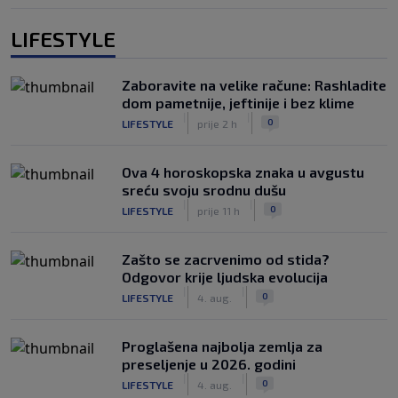
LIFESTYLE
Zaboravite na velike račune: Rashladite
dom pametnije, jeftinije i bez klime
|
|
0
LIFESTYLE
prije 2 h
Ova 4 horoskopska znaka u avgustu
sreću svoju srodnu dušu
|
|
0
LIFESTYLE
prije 11 h
Zašto se zacrvenimo od stida?
Odgovor krije ljudska evolucija
|
|
0
LIFESTYLE
4. aug.
Proglašena najbolja zemlja za
preseljenje u 2026. godini
|
|
0
LIFESTYLE
4. aug.