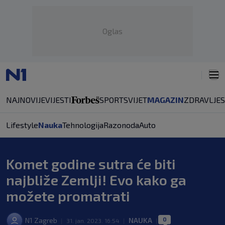
Oglas
NAJNOVIJE
VIJESTI
SPORT
SVIJET
MAGAZIN
ZDRAVLJE
Lifestyle
Nauka
Tehnologija
Razonoda
Auto
Komet godine sutra će biti
najbliže Zemlji! Evo kako ga
možete promatrati
0
N1 Zagreb
NAUKA
|
31. jan. 2023. 16:54
|
|