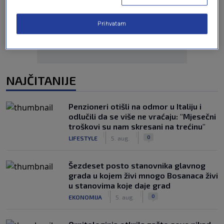
Oglas
Prihvatam
NAJČITANIJE
Penzioneri otišli na odmor u Italiju i
odlučili da se više ne vraćaju: "Mjesečni
troškovi su nam skresani na trećinu"
|
|
0
LIFESTYLE
5. aug.
Šezdeset posto stanovnika glavnog
grada u kojem živi mnogo Bosanaca živi
u stanovima koje daje grad
|
|
0
EKONOMIJA
5. aug.