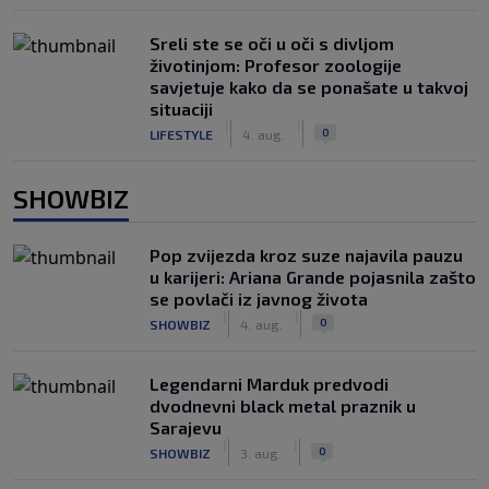
Sreli ste se oči u oči s divljom
životinjom: Profesor zoologije
savjetuje kako da se ponašate u takvoj
situaciji
|
|
0
LIFESTYLE
4. aug.
SHOWBIZ
Pop zvijezda kroz suze najavila pauzu
u karijeri: Ariana Grande pojasnila zašto
se povlači iz javnog života
|
|
0
SHOWBIZ
4. aug.
Legendarni Marduk predvodi
dvodnevni black metal praznik u
Sarajevu
|
|
0
SHOWBIZ
3. aug.