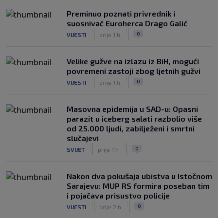
Preminuo poznati privrednik i
suosnivač Euroherca Drago Galić
|
|
0
VIJESTI
prije 1 h
Velike gužve na izlazu iz BiH, mogući
povremeni zastoji zbog ljetnih gužvi
|
|
0
VIJESTI
prije 1 h
Masovna epidemija u SAD-u: Opasni
parazit u iceberg salati razbolio više
od 25.000 ljudi, zabilježeni i smrtni
slučajevi
|
|
0
SVIJET
prije 1 h
Nakon dva pokušaja ubistva u Istočnom
Sarajevu: MUP RS formira poseban tim
i pojačava prisustvo policije
|
|
0
VIJESTI
prije 2 h