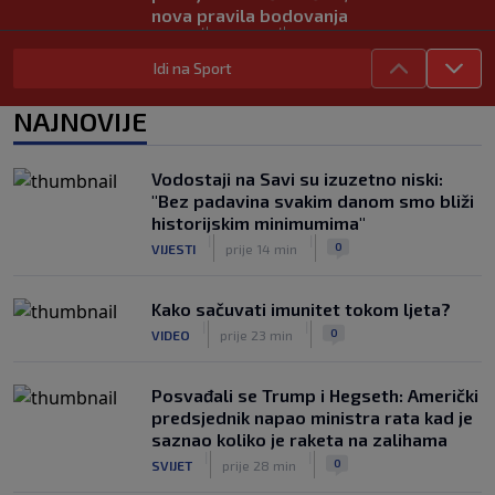
nova pravila bodovanja
|
|
0
TENIS
prije 1 h
Idi na Sport
Upitna karijera jednog od najvećih
svjetskih talenata nogometa zbog
NAJNOVIJE
zdravstvenih problema
|
|
0
NOGOMET
prije 2 h
Vodostaji na Savi su izuzetno niski:
U trenucima dok je olimpijski šampion
"Bez padavina svakim danom smo bliži
obarao rekord, plamen odnio njegovu
historijskim minimumima"
kuću: Preminuo i komšija
|
|
|
|
0
VIJESTI
prije 14 min
0
OSTALI SPORTOVI
5. aug.
Kako sačuvati imunitet tokom ljeta?
|
|
0
VIDEO
prije 23 min
Posvađali se Trump i Hegseth: Američki
predsjednik napao ministra rata kad je
saznao koliko je raketa na zalihama
|
|
0
SVIJET
prije 28 min