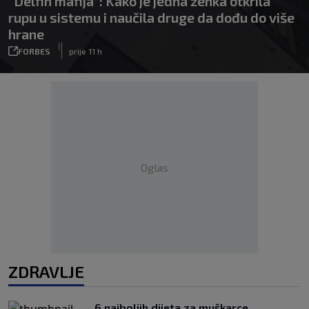
“Delfin mafija”: Kako je jedna ženka otkrila
rupu u sistemu i naučila druge da dođu do više
hrane
|
FORBES
prije 11 h
Oglas
ZDRAVLJE
6 najboljih dijeta za muškarce