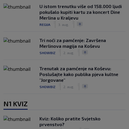
U istom trenutku više od 158.000 ljudi
pokušalo kupiti kartu za koncert Dine
Merlina u Kraljevu
|
|
0
REGIJA
3. aug.
Tri noći za pamćenje: Završena
Merlinova magija na Koševu
|
|
0
SHOWBIZ
2. aug.
Trenutak za pamćenje na Koševu:
Poslušajte kako publika pjeva kultne
"Jorgovane"
|
|
0
SHOWBIZ
2. aug.
N1 KVIZ
Kviz: Koliko pratite Svjetsko
prvenstvo?
|
|