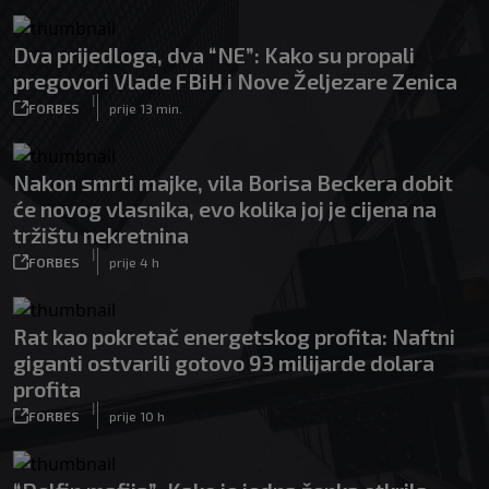
Dva prijedloga, dva “NE”: Kako su propali
pregovori Vlade FBiH i Nove Željezare Zenica
|
FORBES
prije 13 min.
Nakon smrti majke, vila Borisa Beckera dobit
će novog vlasnika, evo kolika joj je cijena na
tržištu nekretnina
|
FORBES
prije 4 h
Rat kao pokretač energetskog profita: Naftni
giganti ostvarili gotovo 93 milijarde dolara
profita
|
FORBES
prije 10 h