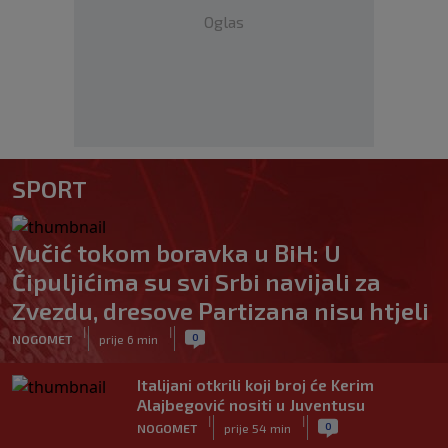
Oglas
SPORT
Vučić tokom boravka u BiH: U
Čipuljićima su svi Srbi navijali za
Zvezdu, dresove Partizana nisu htjeli
|
|
0
NOGOMET
prije 6 min
Italijani otkrili koji broj će Kerim
Alajbegović nositi u Juventusu
|
|
0
NOGOMET
prije 54 min