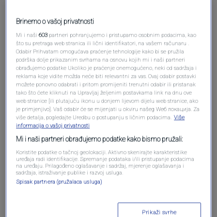
Brinemo o vašoj privatnosti
Mi i naši
603
partneri pohranjujemo i pristupamo osobnim podacima, kao
što su pretraga web stranica ili lični identifikatori, na vašem računaru .
Odabir Prihvatam omogućava praćenje tehnologije kako bi se pružila
podrška dolje prikazanim svrhama na osnovu kojih mi i naši partneri
obrađujemo podatke Ukoliko je praćenje onemogućeno, neki od sadržaja i
reklama koje vidite možda neće biti relevantni za vas. Ovaj odabir postavki
možete ponovno odabrati i pritom promijeniti trenutni odabir ili pristanak
tako što ćete kliknuti na Upravljaj željenim postavkama link na dnu ove
Oglas
web stranice [ili plutajuću ikonu u donjem lijevom dijelu web stranice, ako
je primjenjivo]. Vaš odabir će se mijenjati u okviru našeg Wеб локација. Za
više detalja, pogledajte Uredbu o postupanju s ličnim podacima.
Više
informacija o vašoj privatnosti
Mi i naši partneri obrađujemo podatke kako bismo pružali:
Koristite podatke o tačnoj geolokaciji. Aktivno skenirajte karakteristike
uređaja radi identifikacije. Spremanje podataka i/ili pristupanje podacima
na uređaju. Prilagođeno oglašavanje i sadržaj, mjerenje oglašavanja i
sadržaja, istraživanje publike i razvoj usluga.
Spisak partnera (pružalaca usluga)
Prikaži svrhe