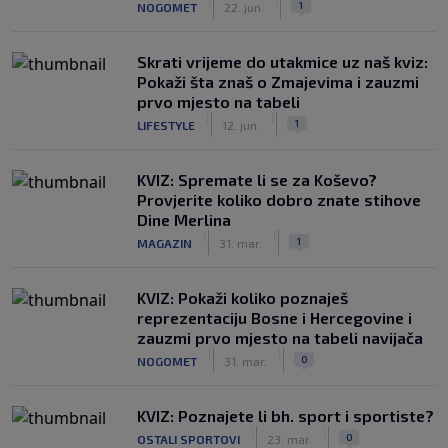
1
NOGOMET
22. jun.
Skrati vrijeme do utakmice uz naš kviz:
Pokaži šta znaš o Zmajevima i zauzmi
prvo mjesto na tabeli
|
|
1
LIFESTYLE
12. jun.
KVIZ: Spremate li se za Koševo?
Provjerite koliko dobro znate stihove
Dine Merlina
|
|
1
MAGAZIN
31. mar.
KVIZ: Pokaži koliko poznaješ
reprezentaciju Bosne i Hercegovine i
zauzmi prvo mjesto na tabeli navijača
|
|
0
NOGOMET
31. mar.
KVIZ: Poznajete li bh. sport i sportiste?
|
|
0
OSTALI SPORTOVI
23. mar.