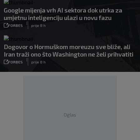
Google mijenja vrh AI sektora dok utrka za
umjetnu inteligenciju ulazi u novu fazu
|
FORBES
prije 8 h
Dogovor o Hormuškom moreuzu sve bliže, ali
Iran traži ono što Washington ne želi prihvatiti
|
FORBES
prije 8 h
Oglas