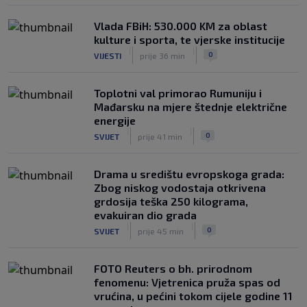
Vlada FBiH: 530.000 KM za oblast
kulture i sporta, te vjerske institucije
|
|
0
VIJESTI
prije 36 min
Toplotni val primorao Rumuniju i
Mađarsku na mjere štednje električne
energije
|
|
0
SVIJET
prije 41 min
Drama u središtu evropskoga grada:
Zbog niskog vodostaja otkrivena
grdosija teška 250 kilograma,
evakuiran dio grada
|
|
0
SVIJET
prije 45 min
FOTO Reuters o bh. prirodnom
fenomenu: Vjetrenica pruža spas od
vrućina, u pećini tokom cijele godine 11