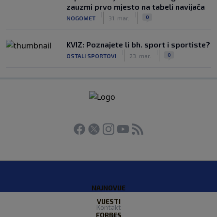
zauzmi prvo mjesto na tabeli navijača
|
|
0
NOGOMET
31. mar.
KVIZ: Poznajete li bh. sport i sportiste?
|
|
0
OSTALI SPORTOVI
23. mar.
NAJNOVIJE
VIJESTI
Kontakt
FORBES
O nama