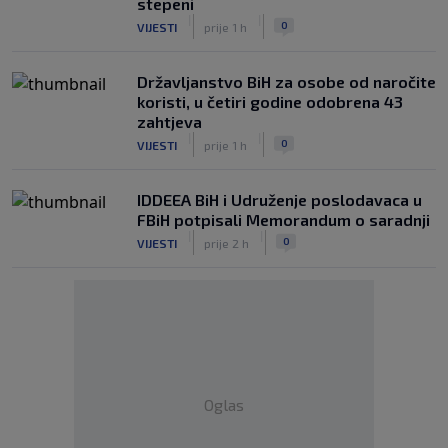
stepeni
|
|
0
VIJESTI
prije 1 h
Državljanstvo BiH za osobe od naročite
koristi, u četiri godine odobrena 43
zahtjeva
|
|
0
VIJESTI
prije 1 h
IDDEEA BiH i Udruženje poslodavaca u
FBiH potpisali Memorandum o saradnji
|
|
0
VIJESTI
prije 2 h
Oglas