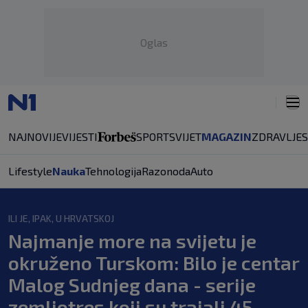
Oglas
NAJNOVIJE
VIJESTI
SPORT
SVIJET
MAGAZIN
ZDRAVLJE
Lifestyle
Nauka
Tehnologija
Razonoda
Auto
ILI JE, IPAK, U HRVATSKOJ
Najmanje more na svijetu je
okruženo Turskom: Bilo je centar
Malog Sudnjeg dana - serije
zemljotres koji su trajali 45