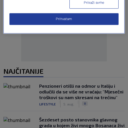
Prikaži svrhe
Prihvatam
Oglas
NAJČITANIJE
Penzioneri otišli na odmor u Italiju i
odlučili da se više ne vraćaju: "Mjesečni
troškovi su nam skresani na trećinu"
|
|
0
LIFESTYLE
5. aug.
Šezdeset posto stanovnika glavnog
grada u kojem živi mnogo Bosanaca živi