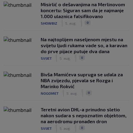
Misirlić o dešavanjima na Merlinovom
koncertu: Siguran sam da je najmanje
1.000 ulaznica falsifikovano
|
|
0
SHOWBIZ
5. aug.
Na najtoplijem naseljenom mjestu na
svijetu ljudi rukama vade so, a karavan
do prve pijace putuje dva dana
|
|
0
SVIJET
5. aug.
Bivša Mamićeva supruga se udala za
NBA zvijezdu, pjevala se Rozga i
Marinko Rokvić
|
|
0
NOGOMET
5. aug.
Teretni avion DHL-a prinudno sletio
nakon sudara s nepoznatim objektom,
na aerodromu pronađen dron
|
|
0
SVIJET
5. aug.