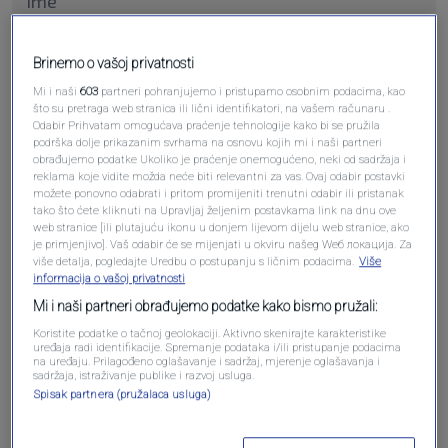
Brinemo o vašoj privatnosti
Pošalji komentar
Mi i naši
603
partneri pohranjujemo i pristupamo osobnim podacima, kao
što su pretraga web stranica ili lični identifikatori, na vašem računaru .
Odabir Prihvatam omogućava praćenje tehnologije kako bi se pružila
podrška dolje prikazanim svrhama na osnovu kojih mi i naši partneri
obrađujemo podatke Ukoliko je praćenje onemogućeno, neki od sadržaja i
reklama koje vidite možda neće biti relevantni za vas. Ovaj odabir postavki
možete ponovno odabrati i pritom promijeniti trenutni odabir ili pristanak
tako što ćete kliknuti na Upravljaj željenim postavkama link na dnu ove
web stranice [ili plutajuću ikonu u donjem lijevom dijelu web stranice, ako
je primjenjivo]. Vaš odabir će se mijenjati u okviru našeg Wеб локација. Za
više detalja, pogledajte Uredbu o postupanju s ličnim podacima.
Više
informacija o vašoj privatnosti
Oglas
Mi i naši partneri obrađujemo podatke kako bismo pružali:
Koristite podatke o tačnoj geolokaciji. Aktivno skenirajte karakteristike
uređaja radi identifikacije. Spremanje podataka i/ili pristupanje podacima
na uređaju. Prilagođeno oglašavanje i sadržaj, mjerenje oglašavanja i
sadržaja, istraživanje publike i razvoj usluga.
Spisak partnera (pružalaca usluga)