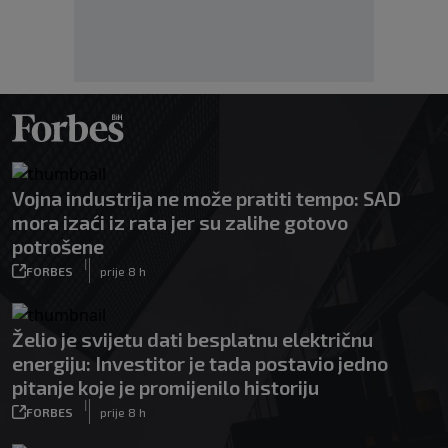
Vojna industrija ne može pratiti tempo: SAD
mora izaći iz rata jer su zalihe gotovo
potrošene
|
FORBES
prije 8 h
Želio je svijetu dati besplatnu električnu
energiju: Investitor je tada postavio jedno
pitanje koje je promijenilo historiju
|
FORBES
prije 8 h