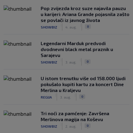
Pop zvijezda kroz suze najavila pauzu
u karijeri: Ariana Grande pojasnila zašto
se povlači iz javnog života
|
|
0
SHOWBIZ
4. aug.
Legendarni Marduk predvodi
dvodnevni black metal praznik u
Sarajevu
|
|
0
SHOWBIZ
3. aug.
U istom trenutku više od 158.000 ljudi
pokušalo kupiti kartu za koncert Dine
Merlina u Kraljevu
|
|
0
REGIJA
3. aug.
Tri noći za pamćenje: Završena
Merlinova magija na Koševu
|
|
0
SHOWBIZ
2. aug.