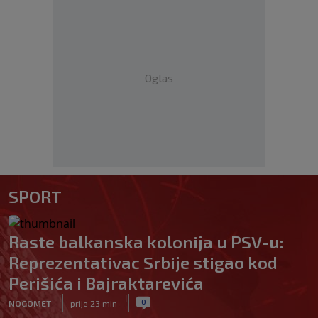
Oglas
SPORT
Raste balkanska kolonija u PSV-u:
Reprezentativac Srbije stigao kod
Perišića i Bajraktarevića
|
|
0
NOGOMET
prije 23 min