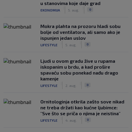
u stanovima koje daje grad
|
|
0
EKONOMIJA
5. aug.
Mokra plahta na prozoru hladi sobu
bolje od ventilatora, ali samo ako je
ispunjen jedan uslov
|
|
0
LIFESTYLE
5. aug.
Ljudi u ovom gradu žive u rupama
iskopanim u brdu, a kad prošire
spavaću sobu ponekad nađu drago
kamenje
|
|
0
LIFESTYLE
2. aug.
Ornitologinja otkrila zašto sove nikad
ne treba držati kao kućne ljubimce:
"Sve što se priča o njima je neistina"
|
|
0
LIFESTYLE
4. aug.