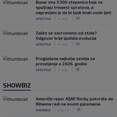
Bunar imа 3.500 stepenica koje se
spuštaju trinaest spratova, a
napravljen je da bi ljudi imali vode ljeti
|
|
0
LIFESTYLE
4. aug.
Zašto se zacrvenimo od stida?
Odgovor krije ljudska evolucija
|
|
0
LIFESTYLE
4. aug.
Proglašena najbolja zemlja za
preseljenje u 2026. godini
|
|
0
LIFESTYLE
4. aug.
SHOWBIZ
Američki reper A$AP Rocky potvrdio da
Rihanna radi na novim pjesmama
|
|
0
SHOWBIZ
prije 2 h