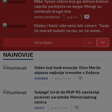
Mike Tyson otkrio koji ga aktivni bokser
najviše podsjeća na njega: Mnogi su
očekivali drugo ime
|
|
0
OSTALI SPORTOVI
prije 1 h
Džeko i Katić više neće biti cimeri: "Sada
će morati kuhati za nju, ne za mene..."
|
|
0
NOGOMET
prije 2 h
Idi na Sport
Vodstvo FIFA-e priznalo pogreške, evo
kakav je njegov stav prema Infantinu
NAJNOVIJE
|
|
0
NOGOMET
prije 2 h
Evo šta Sabalenka misli o testiranju
Video koji budi emocije: Dino Merlin
pola u ženskom tenisu
objavio najbolje trenutke s Koševa
|
|
0
TENIS
prije 3 h
|
|
0
SHOWBIZ
prije 13 min
Suljagić tvrdi da MUP RS nastavlja
pozivati saradnike Memorijalnog
centra
|
|
0
VIJESTI
prije 23 min