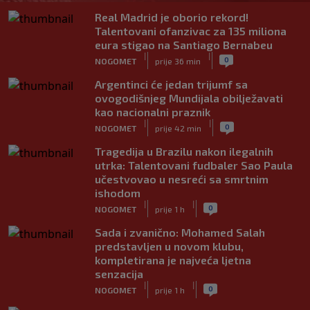
Real Madrid je oborio rekord!
Talentovani ofanzivac za 135 miliona
eura stigao na Santiago Bernabeu
|
|
0
NOGOMET
prije 36 min
Argentinci će jedan trijumf sa
ovogodišnjeg Mundijala obilježavati
kao nacionalni praznik
|
|
0
NOGOMET
prije 42 min
Tragedija u Brazilu nakon ilegalnih
utrka: Talentovani fudbaler Sao Paula
učestvovao u nesreći sa smrtnim
ishodom
|
|
0
NOGOMET
prije 1 h
Sada i zvanično: Mohamed Salah
predstavljen u novom klubu,
kompletirana je najveća ljetna
senzacija
|
|
0
NOGOMET
prije 1 h