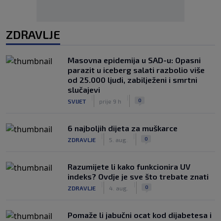
ZDRAVLJE
Masovna epidemija u SAD-u: Opasni
parazit u iceberg salati razbolio više
od 25.000 ljudi, zabilježeni i smrtni
slučajevi
|
|
0
SVIJET
prije 9 h
6 najboljih dijeta za muškarce
|
|
0
ZDRAVLJE
5. aug.
Razumijete li kako funkcionira UV
indeks? Ovdje je sve što trebate znati
|
|
0
ZDRAVLJE
4. aug.
Pomaže li jabučni ocat kod dijabetesa i