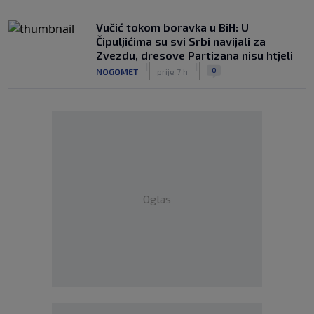
Vučić tokom boravka u BiH: U
Čipuljićima su svi Srbi navijali za
Zvezdu, dresove Partizana nisu htjeli
|
|
0
NOGOMET
prije 7 h
Oglas