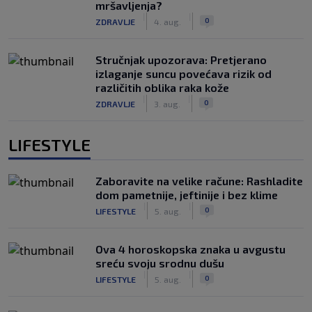
mršavljenja?
|
|
0
ZDRAVLJE
4. aug.
Stručnjak upozorava: Pretjerano
izlaganje suncu povećava rizik od
različitih oblika raka kože
|
|
0
ZDRAVLJE
3. aug.
LIFESTYLE
Zaboravite na velike račune: Rashladite
dom pametnije, jeftinije i bez klime
|
|
0
LIFESTYLE
5. aug.
Ova 4 horoskopska znaka u avgustu
sreću svoju srodnu dušu
|
|
0
LIFESTYLE
5. aug.