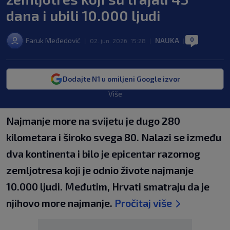
dana i ubili 10.000 ljudi
0
Faruk Međedović
NAUKA
|
02. jun. 2026. 15:28
|
|
Dodajte N1 u omiljeni Google izvor
Više
Najmanje more na svijetu je dugo 280
kilometara i široko svega 80. Nalazi se između
dva kontinenta i bilo je epicentar razornog
zemljotresa koji je odnio živote najmanje
10.000 ljudi. Međutim, Hrvati smatraju da je
njihovo more najmanje.
Pročitaj više