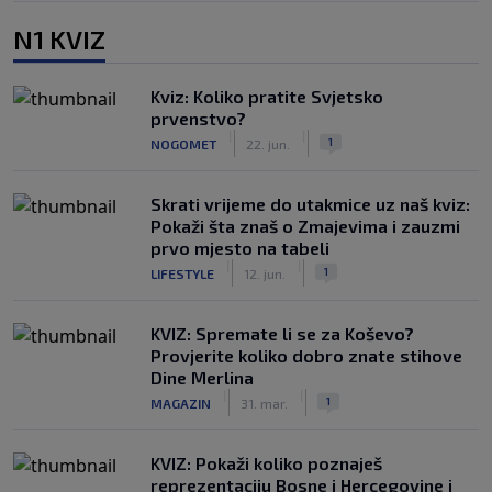
N1 KVIZ
Kviz: Koliko pratite Svjetsko
prvenstvo?
|
|
1
NOGOMET
22. jun.
Skrati vrijeme do utakmice uz naš kviz:
Pokaži šta znaš o Zmajevima i zauzmi
prvo mjesto na tabeli
|
|
1
LIFESTYLE
12. jun.
KVIZ: Spremate li se za Koševo?
Provjerite koliko dobro znate stihove
Dine Merlina
|
|
1
MAGAZIN
31. mar.
KVIZ: Pokaži koliko poznaješ
reprezentaciju Bosne i Hercegovine i