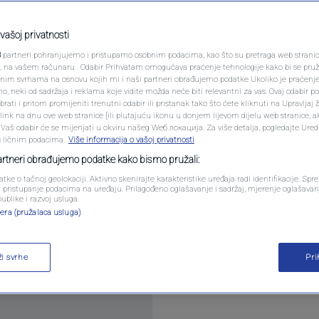
PODCAST
ponovo blizak susret
N1 SPECIJAL
vašoj privatnosti
VIDEO)
3
partneri pohranjujemo i pristupamo osobnim podacima, kao što su pretraga web stranica 
FENOMENI
ri, na vašem računaru . Odabir Prihvatam omogućava praćenje tehnologije kako bi se pruž
anim svrhama na osnovu kojih mi i naši partneri obrađujemo podatke Ukoliko je praćenj
ara
 neki od sadržaja i reklama koje vidite možda neće biti relevantni za vas. Ovaj odabir p
NEISTRAŽENO
ati i pritom promijeniti trenutni odabir ili pristanak tako što ćete kliknuti na Upravljaj 
ink na dnu ove web stranice [ili plutajuću ikonu u donjem lijevom dijelu web stranice, a
VIRALNO
. Vaš odabir će se mijenjati u okviru našeg Wеб локација. Za više detalja, pogledajte Ure
s ličnim podacima.
Više informacija o vašoj privatnosti
FOTO
partneri obrađujemo podatke kako bismo pružali:
atke o tačnoj geolokaciji. Aktivno skenirajte karakteristike uređaja radi identifikacije. Sp
PROMO
li pristupanje podacima na uređaju. Prilagođeno oglašavanje i sadržaj, mjerenje oglašavanj
publike i razvoj usluga.
ta koja bi mogla biti dovoljno svjetla da se može 
era (pružalaca usluga)
VIDEO
ži svrhe
Pr