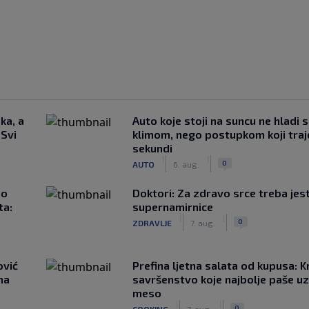
ka, a
Auto koje stoji na suncu ne hladi 
 Svi
klimom, nego postupkom koji traj
sekundi
|
|
0
AUTO
6. aug.
ao
Doktori: Za zdravo srce treba jest
ta:
supernamirnice
|
|
0
ZDRAVLJE
7. aug.
ović
Prefina ljetna salata od kupusa: 
ma
savršenstvo koje najbolje paše u
meso
|
|
0
COOKING
7. aug.