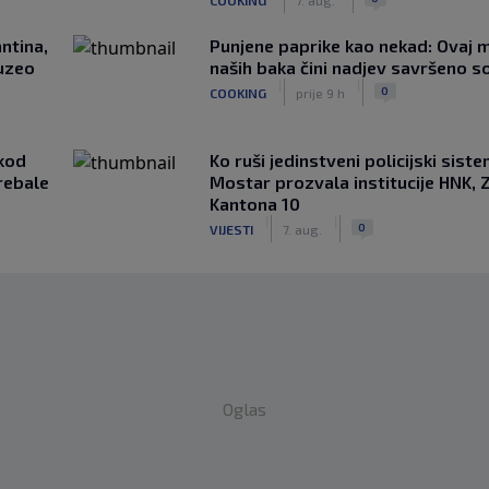
ntina,
Punjene paprike kao nekad: Ovaj ma
uzeo
naših baka čini nadjev savršeno s
|
|
0
COOKING
prije 9 h
kod
Ko ruši jedinstveni policijski sist
rebale
Mostar prozvala institucije HNK, Z
Kantona 10
|
|
0
VIJESTI
7. aug.
Oglas