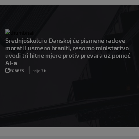
Srednjoškolci u Danskoj će pismene radove
morati i usmeno braniti, resorno ministartvo
uvodi tri hitne mjere protiv prevara uz pomoć
AI-a
|
FORBES
prije 7 h