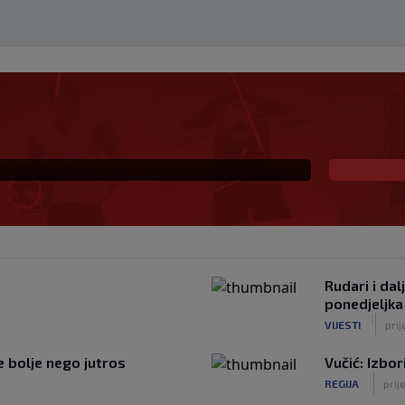
: Real Madrid se oglasio
a Messija
Rudari i dal
ponedjeljka
|
VIJESTI
prij
je bolje nego jutros
Vučić: Izbor
|
REGIJA
prije