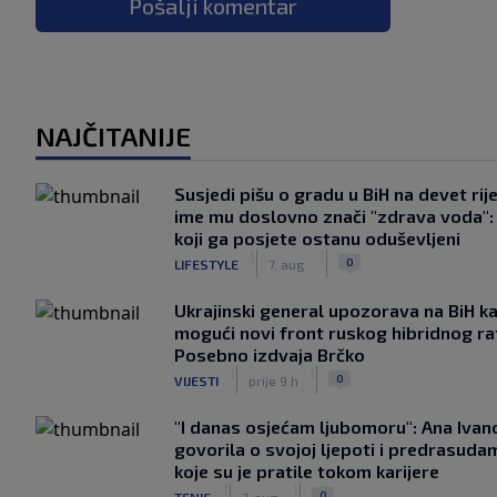
Pošalji komentar
NAJČITANIJE
Susjedi pišu o gradu u BiH na devet rije
ime mu doslovno znači "zdrava voda":
koji ga posjete ostanu oduševljeni
|
|
0
LIFESTYLE
7. aug.
Ukrajinski general upozorava na BiH k
mogući novi front ruskog hibridnog ra
Posebno izdvaja Brčko
|
|
0
VIJESTI
prije 9 h
"I danas osjećam ljubomoru": Ana Ivan
govorila o svojoj ljepoti i predrasuda
koje su je pratile tokom karijere
|
|
0
TENIS
7. aug.