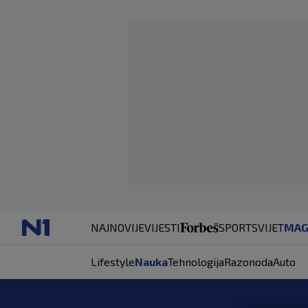
NAJNOVIJE
VIJESTI
SPORT
SVIJET
MAG
Lifestyle
Nauka
Tehnologija
Razonoda
Auto