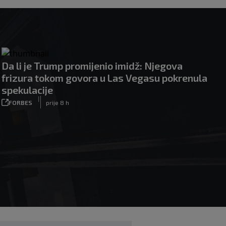
Da li je Trump promijenio imidž: Njegova
frizura tokom govora u Las Vegasu pokrenula
spekulacije
|
FORBES
prije 8 h