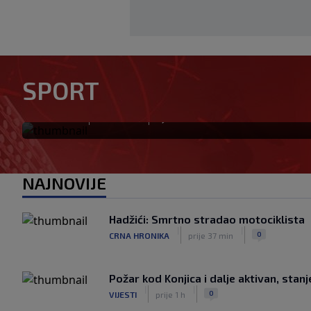
Rivalstvo je ostalo po strani
SPORT
nakon teškog gubitka Lionel
|
|
0
NOGOMET
prije 3 min
NAJNOVIJE
Hadžići: Smrtno stradao motociklista
|
|
0
CRNA HRONIKA
prije 37 min
Požar kod Konjica i dalje aktivan, stan
|
|
0
VIJESTI
prije 1 h