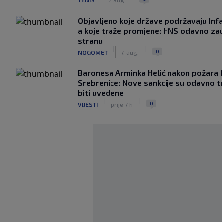
Objavljeno koje države podržavaju Infa
a koje traže promjene: HNS odavno za
stranu
|
|
0
NOGOMET
7. aug.
Baronesa Arminka Helić nakon požara 
Srebrenice: Nove sankcije su odavno t
biti uvedene
|
|
0
VIJESTI
prije 7 h