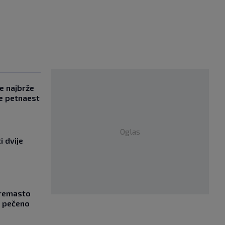
se najbrže
e petnaest
Oglas
i dvije
Kremasto
z pečeno