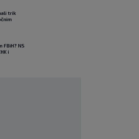
li trik
očnim
em FBiH? NS
HK i