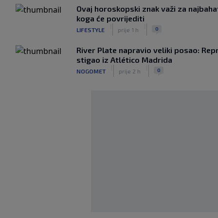
Ovaj horoskopski znak važi za najbahatij
koga će povrijediti
|
|
0
LIFESTYLE
prije 1 h
River Plate napravio veliki posao: Re
stigao iz Atlético Madrida
|
|
0
NOGOMET
prije 2 h