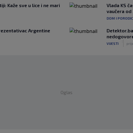
i: Kaže sve u lice i ne mari
Vlada KS ča
vaučera od
DOM I PORODI
prezentativac Argentine
Detektor.ba
nedogovoren
|
VIJESTI
prij
Oglas