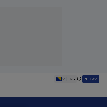
N1 TV
ENG