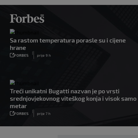
Sa rastom temperatura porasle su i cijene
hrane
|
FORBES
prije 9 h
Treći unikatni Bugatti nazvan je po vrsti
srednjovjekovnog viteškog konja i visok samo
metar
|
FORBES
prije 7 h