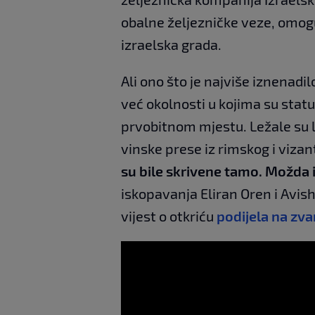
obalne željezničke veze, omog
izraelska grada.
Ali ono što je najviše iznenadi
već okolnosti u kojima su stat
prvobitnom mjestu. Ležale su l
vinske prese iz rimskog i vizan
su bile skrivene tamo. Možda ih 
iskopavanja Eliran Oren i Avish
vijest o otkriću
podijela na zv