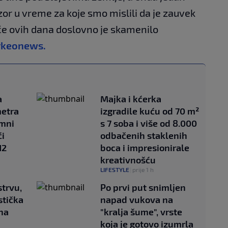
zor u vreme za koje smo mislili da je zauvek
će ovih dana doslovno je skamenilo
rkeonews.
a
Majka i kćerka
metra
izgradile kuću od 70 m²
mni
s 7 soba i više od 8.000
ći
odbačenih staklenih
H2
boca i impresionirale
kreativnošću
LIFESTYLE
|
prije 1 h
trvu,
Po prvi put snimljen
stička
napad vukova na
na
"kralja šume", vrste
koja je gotovo izumrla