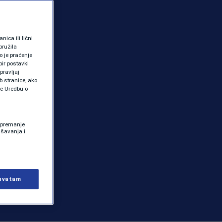
ica ili lični
pružila
 je praćenje
ir postavki
pravljaj
b stranice, ako
te Uredbu o
 Spremanje
ašavanja i
hvatam