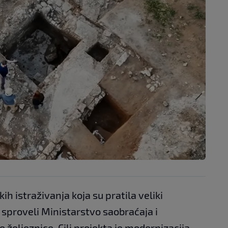
ih istraživanja koja su pratila veliki
u sproveli Ministarstvo saobraćaja i
 željeznice. Cilj projekta je modernizacija