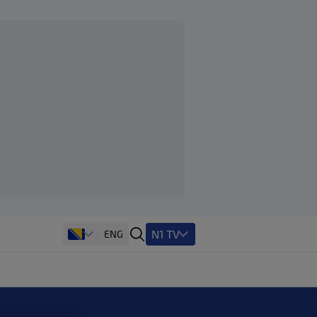
N1 TV
ENG