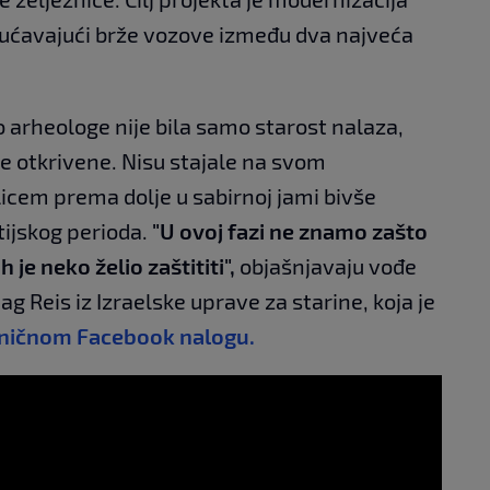
ućavajući brže vozove između dva najveća
lo arheologe nije bila samo starost nalaza,
ue otkrivene. Nisu stajale na svom
icem prema dolje u sabirnoj jami bivše
tijskog perioda.
"U ovoj fazi ne znamo zašto
je neko želio zaštititi",
objašnjavaju vođe
ag Reis iz Izraelske uprave za starine, koja je
aničnom Facebook nalogu.