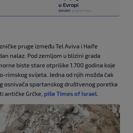
u Evropi
NAUKA
|
prije 47 min.
ničke pruge između Tel Aviva i Haife
edan nalaz. Pod zemljom u blizini grada
orne biste stare otprilike 1.700 godina koje
ko-rimskog svijeta. Jedna od njih možda čak
nog osnivača spartanskog društvenog poretka
sti antičke Grčke,
piše Times of Israel.