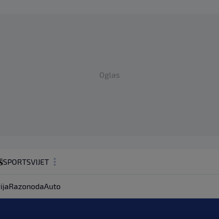
Oglas
SPORT
SVIJET
MAGAZIN
ija
Razonoda
Auto
ZDRAVLJE