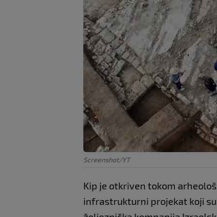
Screenshot/YT
Kip je otkriven tokom arheološk
infrastrukturni projekat koji s
željeznička kompanija Izraelske