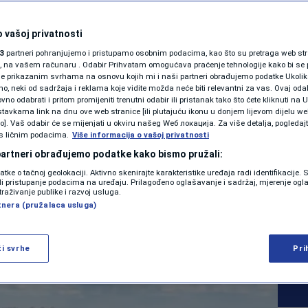
SHOWBIZ
 zemlju tokom
KOLUMNE
 vašoj privatnosti
3
partneri pohranjujemo i pristupamo osobnim podacima, kao što su pretraga web stran
zničke pruge i
ori, na vašem računaru . Odabir Prihvatam omogućava praćenje tehnologije kako bi se 
je prikazanim svrhama na osnovu kojih mi i naši partneri obrađujemo podatke Ukoliko
 neki od sadržaja i reklama koje vidite možda neće biti relevantni za vas. Ovaj odab
amenili: "Ovo se
PODCAST
no odabrati i pritom promijeniti trenutni odabir ili pristanak tako što ćete kliknuti na U
tavkama link na dnu ove web stranice [ili plutajuću ikonu u donjem lijevom dijelu we
N1 SPECIJAL
 u životu"
vo]. Vaš odabir će se mijenjati u okviru našeg Wеб локација. Za više detalja, pogledaj
s ličnim podacima.
Više informacija o vašoj privatnosti
FENOMENI
 partneri obrađujemo podatke kako bismo pružali:
0
NAUKA
komentara
datke o tačnoj geolokaciji. Aktivno skenirajte karakteristike uređaja radi identifikacije.
|
NEISTRAŽENO
ili pristupanje podacima na uređaju. Prilagođeno oglašavanje i sadržaj, mjerenje ogl
traživanje publike i razvoj usluga.
tnera (pružalaca usluga)
VIRALNO
Više
FOTO
ži svrhe
Pri
PROMO
VIDEO