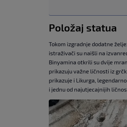
Položaj statua
Tokom izgradnje dodatne željez
istraživači su naišli na izvanr
Binyamina otkrili su dvije mram
prikazuju važne ličnosti iz grč
prikazuje i Likurga, legendar
i jednu od najutjecajnijih lično