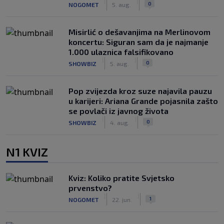
|
|
0
NOGOMET
5. aug.
Misirlić o dešavanjima na Merlinovom
koncertu: Siguran sam da je najmanje
1.000 ulaznica falsifikovano
|
|
0
SHOWBIZ
5. aug.
Pop zvijezda kroz suze najavila pauzu
u karijeri: Ariana Grande pojasnila zašto
se povlači iz javnog života
|
|
0
SHOWBIZ
4. aug.
N1 KVIZ
Kviz: Koliko pratite Svjetsko
prvenstvo?
|
|
1
NOGOMET
22. jun.