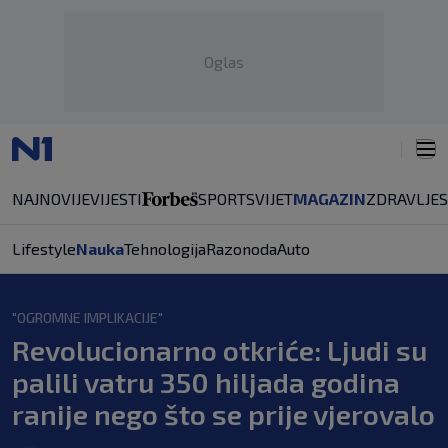
Oglas
NAJNOVIJE
VIJESTI
SPORT
SVIJET
MAGAZIN
ZDRAVLJE
Lifestyle
Nauka
Tehnologija
Razonoda
Auto
"OGROMNE IMPLIKACIJE"
Revolucionarno otkriće: Ljudi su
palili vatru 350 hiljada godina
ranije nego što se prije vjerovalo