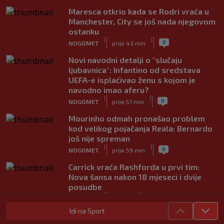
Maresca otkrio kada se Rodri vraća u
Manchester, City se još nada njegovom
ostanku
|
|
0
NOGOMET
prije 43 min
Novi navodni detalji o "slučaju
ljubavnica": Infantino od sredstava
UEFA-e isplaćivao ženu s kojom je
navodno imao aferu?
|
|
0
NOGOMET
prije 51 min
Mourinho odmah pronašao problem
kod velikog pojačanja Reala: Bernardo
još nije spreman
|
|
0
NOGOMET
prije 59 min
Carrick vraća Rashforda u prvi tim:
Nova šansa nakon 18 mjeseci i dvije
posudbe
|
|
0
NOGOMET
prije 1 h
Idi na Sport
Đoković napravio šou na koncertu: