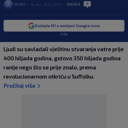
0
N1 BiH
NAUKA
|
10. dec. 2025. 20:31
|
|
Dodajte N1 u omiljeni Google izvor
Više
Ljudi su savladali vještinu stvaranja vatre prije
400 hiljada godina, gotovo 350 hiljada godina
ranije nego što se prije znalo, prema
revolucionarnom otkriću u Suffolku.
Pročitaj više