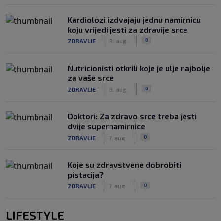
Kardiolozi izdvajaju jednu namirnicu
koju vrijedi jesti za zdravije srce
|
|
0
ZDRAVLJE
8. aug.
Nutricionisti otkrili koje je ulje najbolje
za vaše srce
|
|
0
ZDRAVLJE
8. aug.
Doktori: Za zdravo srce treba jesti
dvije supernamirnice
|
|
0
ZDRAVLJE
7. aug.
Koje su zdravstvene dobrobiti
pistacija?
|
|
0
ZDRAVLJE
7. aug.
LIFESTYLE