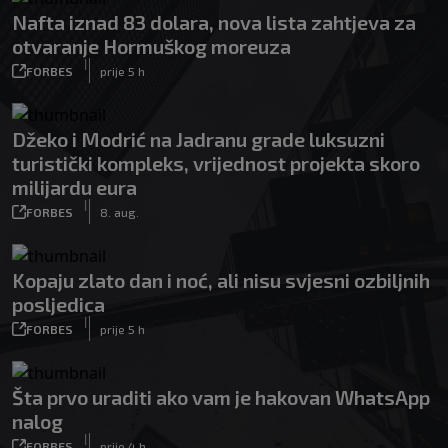
Nafta iznad 83 dolara, nova lista zahtjeva za
otvaranje Hormuškog moreuza
|
FORBES
prije 5 h
Džeko i Modrić na Jadranu grade luksuzni
turistički kompleks, vrijednost projekta skoro
milijardu eura
|
FORBES
8. aug.
Kopaju zlato dan i noć, ali nisu svjesni ozbiljnih
posljedica
|
FORBES
prije 5 h
Šta prvo uraditi ako vam je hakovan WhatsApp
nalog
|
FORBES
prije 4 h