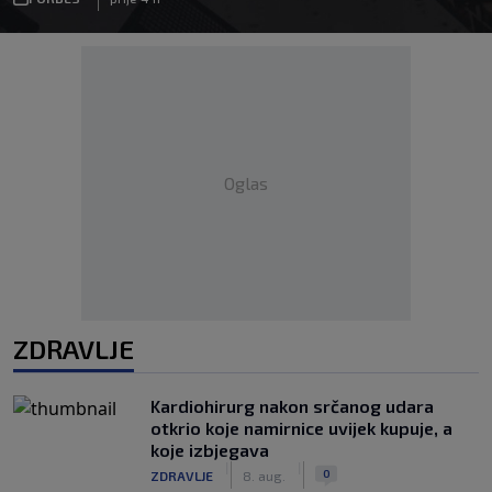
Oglas
ZDRAVLJE
Kardiohirurg nakon srčanog udara
otkrio koje namirnice uvijek kupuje, a
koje izbjegava
|
|
0
ZDRAVLJE
8. aug.