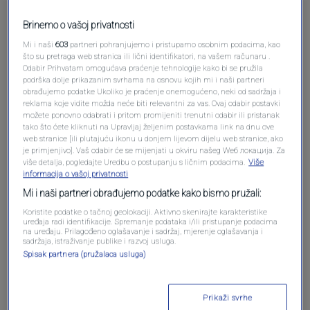
Brinemo o vašoj privatnosti
Mi i naši
603
partneri pohranjujemo i pristupamo osobnim podacima, kao
što su pretraga web stranica ili lični identifikatori, na vašem računaru .
Odabir Prihvatam omogućava praćenje tehnologije kako bi se pružila
podrška dolje prikazanim svrhama na osnovu kojih mi i naši partneri
obrađujemo podatke Ukoliko je praćenje onemogućeno, neki od sadržaja i
reklama koje vidite možda neće biti relevantni za vas. Ovaj odabir postavki
možete ponovno odabrati i pritom promijeniti trenutni odabir ili pristanak
tako što ćete kliknuti na Upravljaj željenim postavkama link na dnu ove
Oglas
web stranice [ili plutajuću ikonu u donjem lijevom dijelu web stranice, ako
je primjenjivo]. Vaš odabir će se mijenjati u okviru našeg Wеб локација. Za
više detalja, pogledajte Uredbu o postupanju s ličnim podacima.
Više
informacija o vašoj privatnosti
Mi i naši partneri obrađujemo podatke kako bismo pružali:
Koristite podatke o tačnoj geolokaciji. Aktivno skenirajte karakteristike
uređaja radi identifikacije. Spremanje podataka i/ili pristupanje podacima
na uređaju. Prilagođeno oglašavanje i sadržaj, mjerenje oglašavanja i
sadržaja, istraživanje publike i razvoj usluga.
Spisak partnera (pružalaca usluga)
Prikaži svrhe
Oglas