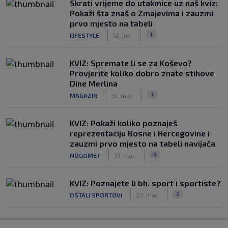
Skrati vrijeme do utakmice uz naš kviz:
Pokaži šta znaš o Zmajevima i zauzmi
prvo mjesto na tabeli
|
|
1
LIFESTYLE
12. jun.
KVIZ: Spremate li se za Koševo?
Provjerite koliko dobro znate stihove
Dine Merlina
|
|
1
MAGAZIN
31. mar.
KVIZ: Pokaži koliko poznaješ
reprezentaciju Bosne i Hercegovine i
zauzmi prvo mjesto na tabeli navijača
|
|
0
NOGOMET
31. mar.
KVIZ: Poznajete li bh. sport i sportiste?
|
|
0
OSTALI SPORTOVI
23. mar.