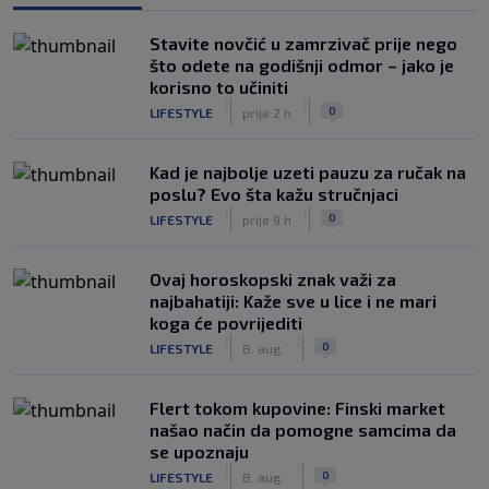
Stavite novčić u zamrzivač prije nego
što odete na godišnji odmor – jako je
korisno to učiniti
|
|
0
LIFESTYLE
prije 2 h
Kad je najbolje uzeti pauzu za ručak na
poslu? Evo šta kažu stručnjaci
|
|
0
LIFESTYLE
prije 9 h
Ovaj horoskopski znak važi za
najbahatiji: Kaže sve u lice i ne mari
koga će povrijediti
|
|
0
LIFESTYLE
8. aug.
Flert tokom kupovine: Finski market
našao način da pomogne samcima da
se upoznaju
|
|
0
LIFESTYLE
8. aug.