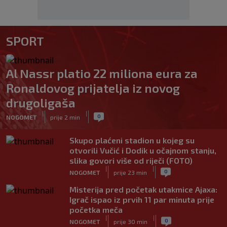
SPORT
Al Nassr platio 22 miliona eura za
Ronaldovog prijatelja iz novog
drugoligaša
|
|
0
NOGOMET
prije 2 min
Skupo plaćeni stadion u kojeg su
otvorili Vučić i Dodik u očajnom stanju,
slika govori više od riječi (FOTO)
|
|
0
NOGOMET
prije 23 min
Misterija pred početak utakmice Ajaxa:
Igrač ispao iz prvih 11 par minuta prije
početka meča
|
|
0
NOGOMET
prije 30 min