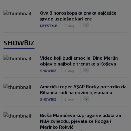
Ova 3 horoskopska znaka najčešće
grade uspješne karijere
|
|
0
LIFESTYLE
7. aug.
SHOWBIZ
Video koji budi emocije: Dino Merlin
objavio najbolje trenutke s Koševa
|
|
0
SHOWBIZ
6. aug.
Američki reper A$AP Rocky potvrdio da
Rihanna radi na novim pjesmama
|
|
0
SHOWBIZ
6. aug.
Bivša Mamićeva supruga se udala za
NBA zvijezdu, pjevala se Rozga i
Marinko Rokvić