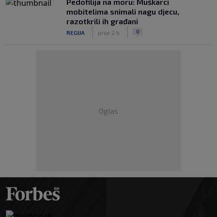
Pedofilija na moru: Muškarci
mobitelima snimali nagu djecu,
razotkrili ih građani
|
|
0
REGIJA
prije 2 h
Oglas