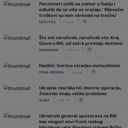
Penzioneri otišli na odmor u Italiju i
odlučili da se više ne vraćaju: "Mjesečni
troškovi su nam skresani na trećinu"
|
|
0
LIFESTYLE
5. aug.
Što ste naručivali, naručivali ste: Kraj
Glova u BiH, od sutra prestaju dostave
|
|
0
EKONOMIJA
prije 2 h
Hadžići: Smrtno stradao motociklista
|
|
0
CRNA HRONIKA
8. aug.
Ukrajina završila 40-dnevnu operaciju,
Zelenski: Imaju velike probleme
|
|
0
SVIJET
prije 9 h
Ukrajinski general upozorava na BiH
kao mogući novi front ruskog
hibridnog rata: Posebno izdvaja Brčko