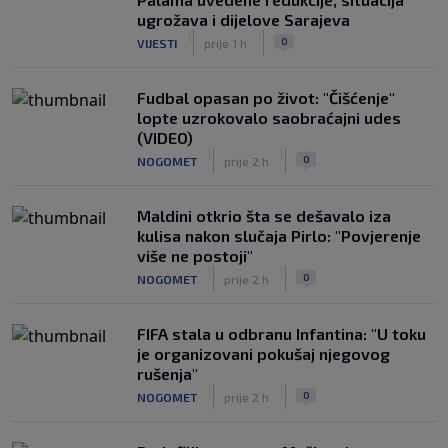
ugrožava i dijelove Sarajeva
|
|
0
VIJESTI
prije 1 h
Fudbal opasan po život: "Čišćenje"
lopte uzrokovalo saobraćajni udes
(VIDEO)
|
|
0
NOGOMET
prije 2 h
Maldini otkrio šta se dešavalo iza
kulisa nakon slučaja Pirlo: "Povjerenje
više ne postoji"
|
|
0
NOGOMET
prije 2 h
FIFA stala u odbranu Infantina: "U toku
je organizovani pokušaj njegovog
rušenja"
|
|
0
NOGOMET
prije 2 h