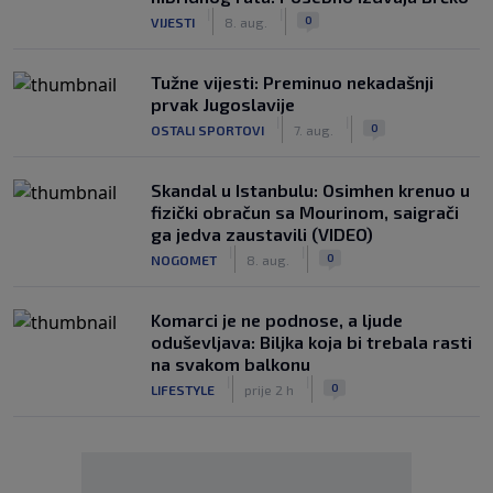
|
|
0
VIJESTI
8. aug.
Tužne vijesti: Preminuo nekadašnji
prvak Jugoslavije
|
|
0
OSTALI SPORTOVI
7. aug.
Skandal u Istanbulu: Osimhen krenuo u
fizički obračun sa Mourinom, saigrači
ga jedva zaustavili (VIDEO)
|
|
0
NOGOMET
8. aug.
Komarci je ne podnose, a ljude
oduševljava: Biljka koja bi trebala rasti
na svakom balkonu
|
|
0
LIFESTYLE
prije 2 h