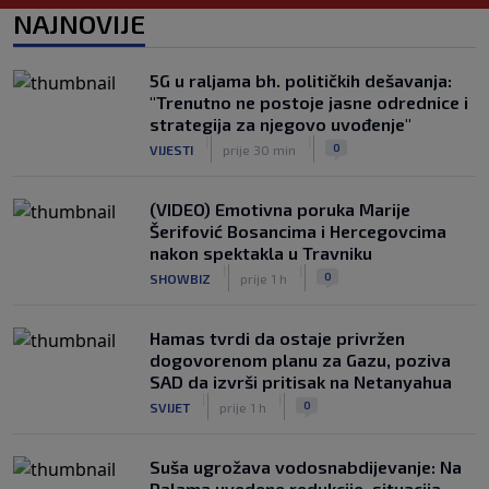
Uzeo mikrofon, zapjevao pa zaplesao
NAJNOVIJE
na bini (VIDEO)
|
|
0
TENIS
prije 1 h
5G u raljama bh. političkih dešavanja:
Messi stigao u Rosario na posljednji
"Trenutno ne postoje jasne odrednice i
ispraćaj ocu, De Paul pogodak posvetio
strategija za njegovo uvođenje"
porodici (VIDEO)
|
|
|
|
0
VIJESTI
prije 30 min
0
NOGOMET
prije 2 h
(VIDEO) Emotivna poruka Marije
Šerifović Bosancima i Hercegovcima
nakon spektakla u Travniku
|
|
0
SHOWBIZ
prije 1 h
Hamas tvrdi da ostaje privržen
dogovorenom planu za Gazu, poziva
SAD da izvrši pritisak na Netanyahua
|
|
0
SVIJET
prije 1 h
Suša ugrožava vodosnabdijevanje: Na
Palama uvedene redukcije, situacija