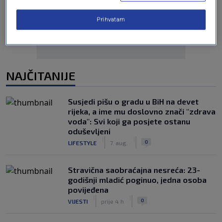
Prihvatam
NAJČITANIJE
Susjedi pišu o gradu u BiH na devet
rijeka, a ime mu doslovno znači "zdrava
voda": Svi koji ga posjete ostanu
oduševljeni
|
|
0
LIFESTYLE
7. aug.
Stravična saobraćajna nesreća: 23-
godišnji mladić poginuo, jedna osoba
povijeđena
|
|
0
VIJESTI
prije 4 h