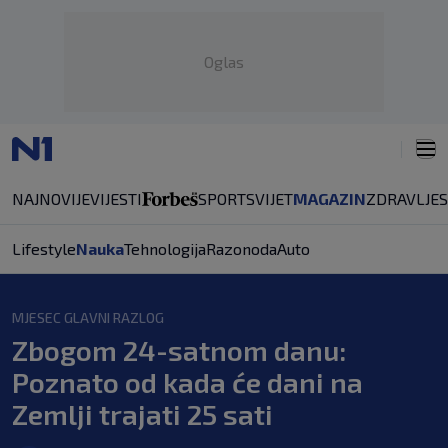
Oglas
NAJNOVIJE
VIJESTI
SPORT
SVIJET
MAGAZIN
ZDRAVLJE
Lifestyle
Nauka
Tehnologija
Razonoda
Auto
MJESEC GLAVNI RAZLOG
Zbogom 24-satnom danu:
Poznato od kada će dani na
Zemlji trajati 25 sati