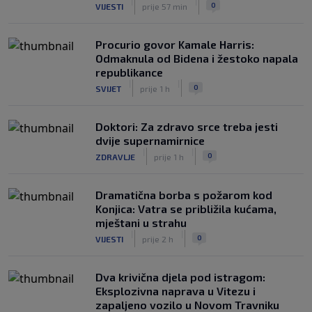
|
|
0
VIJESTI
prije 57 min
Procurio govor Kamale Harris:
Odmaknula od Bidena i žestoko napala
republikance
|
|
0
SVIJET
prije 1 h
Doktori: Za zdravo srce treba jesti
dvije supernamirnice
|
|
0
ZDRAVLJE
prije 1 h
Dramatična borba s požarom kod
Konjica: Vatra se približila kućama,
mještani u strahu
|
|
0
VIJESTI
prije 2 h
Dva krivična djela pod istragom:
Eksplozivna naprava u Vitezu i
zapaljeno vozilo u Novom Travniku