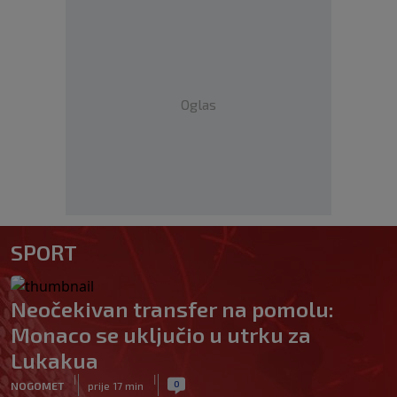
Oglas
SPORT
Neočekivan transfer na pomolu:
Monaco se uključio u utrku za
Lukakua
|
|
0
NOGOMET
prije 17 min