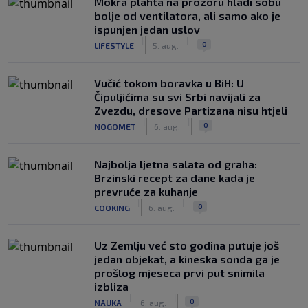
Mokra plahta na prozoru hladi sobu
bolje od ventilatora, ali samo ako je
ispunjen jedan uslov
|
|
0
LIFESTYLE
5. aug.
Vučić tokom boravka u BiH: U
Čipuljićima su svi Srbi navijali za
Zvezdu, dresove Partizana nisu htjeli
|
|
0
NOGOMET
6. aug.
Najbolja ljetna salata od graha:
Brzinski recept za dane kada je
prevruće za kuhanje
|
|
0
COOKING
6. aug.
Uz Zemlju već sto godina putuje još
jedan objekat, a kineska sonda ga je
prošlog mjeseca prvi put snimila
izbliza
|
|
0
NAUKA
6. aug.