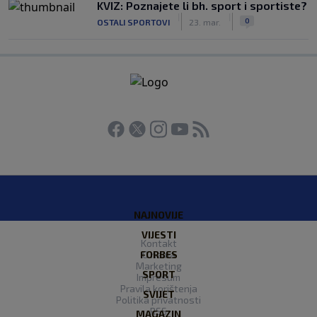
KVIZ: Poznajete li bh. sport i sportiste?
|
|
0
OSTALI SPORTOVI
23. mar.
NAJNOVIJE
VIJESTI
Kontakt
FORBES
O nama
Marketing
SPORT
Impresum
Pravila korištenja
SVIJET
Politika privatnosti
RSS
MAGAZIN