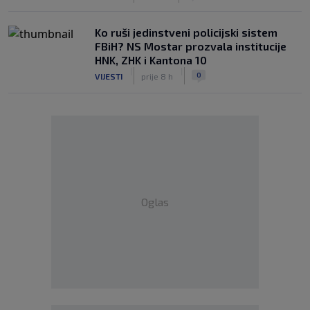
Ko ruši jedinstveni policijski sistem
FBiH? NS Mostar prozvala institucije
HNK, ZHK i Kantona 10
|
|
0
VIJESTI
prije 8 h
Oglas