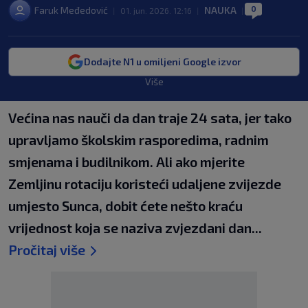
0
Faruk Međedović
NAUKA
|
01. jun. 2026. 12:16
|
|
Dodajte N1 u omiljeni Google izvor
Više
Većina nas nauči da dan traje 24 sata, jer tako
upravljamo školskim rasporedima, radnim
smjenama i budilnikom. Ali ako mjerite
Zemljinu rotaciju koristeći udaljene zvijezde
umjesto Sunca, dobit ćete nešto kraću
vrijednost koja se naziva zvjezdani dan...
Pročitaj više