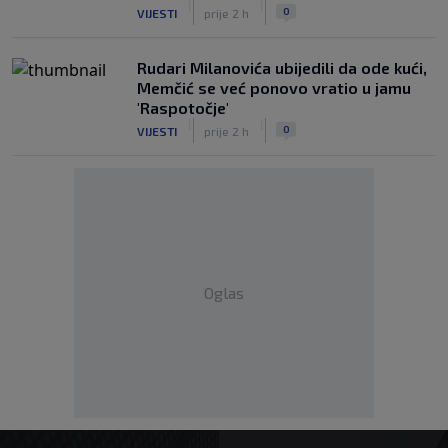
|
|
0
VIJESTI
prije 2 h
Rudari Milanovića ubijedili da ode kući,
Memčić se već ponovo vratio u jamu
'Raspotočje'
|
|
0
VIJESTI
prije 2 h
Oglas