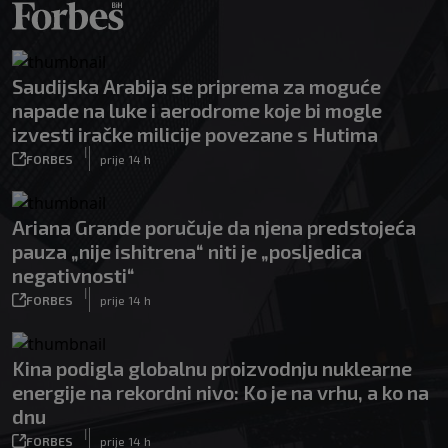
Saudijska Arabija se priprema za moguće
napade na luke i aerodrome koje bi mogle
izvesti iračke milicije povezane s Hutima
|
FORBES
prije 14 h
Ariana Grande poručuje da njena predstojeća
pauza „nije ishitrena“ niti je „posljedica
negativnosti“
|
FORBES
prije 14 h
Kina podigla globalnu proizvodnju nuklearne
energije na rekordni nivo: Ko je na vrhu, a ko na
dnu
|
FORBES
prije 14 h