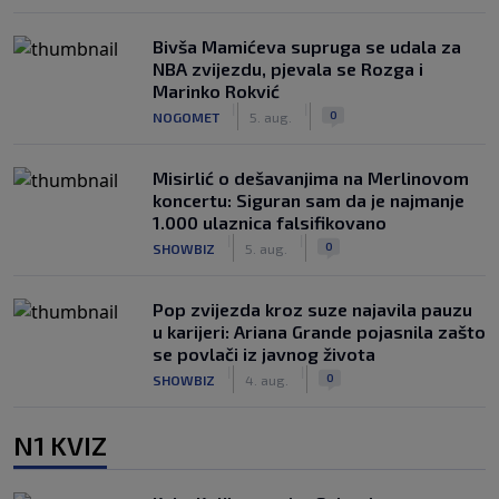
Bivša Mamićeva supruga se udala za
NBA zvijezdu, pjevala se Rozga i
Marinko Rokvić
|
|
0
NOGOMET
5. aug.
Misirlić o dešavanjima na Merlinovom
koncertu: Siguran sam da je najmanje
1.000 ulaznica falsifikovano
|
|
0
SHOWBIZ
5. aug.
Pop zvijezda kroz suze najavila pauzu
u karijeri: Ariana Grande pojasnila zašto
se povlači iz javnog života
|
|
0
SHOWBIZ
4. aug.
N1 KVIZ