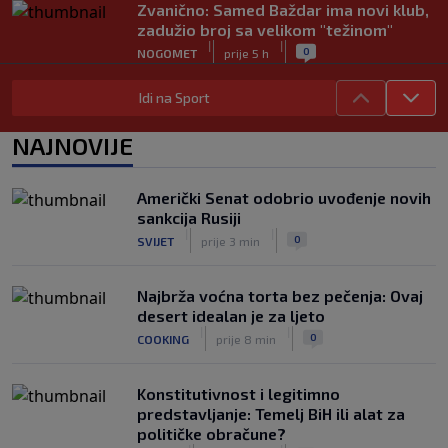
Zvanično: Samed Baždar ima novi klub,
zadužio broj sa velikom "težinom"
|
|
0
NOGOMET
prije 5 h
Prije nekoliko godina zaludjela je
Idi na Sport
internet, a onda nestala iz javnosti: Svi
se pitaju gdje je i šta radi (VIDEO)
NAJNOVIJE
|
|
0
OSTALI SPORTOVI
prije 5 h
"I danas osjećam ljubomoru": Ana
Američki Senat odobrio uvođenje novih
Ivanović govorila o svojoj ljepoti i
sankcija Rusiji
predrasudama koje su je pratile tokom
|
|
0
SVIJET
prije 3 min
karijere
|
|
0
TENIS
prije 5 h
Najbrža voćna torta bez pečenja: Ovaj
desert idealan je za ljeto
|
|
0
COOKING
prije 8 min
Konstitutivnost i legitimno
predstavljanje: Temelj BiH ili alat za
političke obračune?