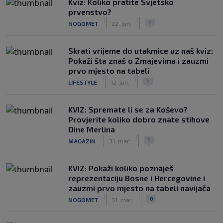
Kviz: Koliko pratite Svjetsko
prvenstvo?
|
|
1
NOGOMET
22. jun.
Skrati vrijeme do utakmice uz naš kviz:
Pokaži šta znaš o Zmajevima i zauzmi
prvo mjesto na tabeli
|
|
1
LIFESTYLE
12. jun.
KVIZ: Spremate li se za Koševo?
Provjerite koliko dobro znate stihove
Dine Merlina
|
|
1
MAGAZIN
31. mar.
KVIZ: Pokaži koliko poznaješ
reprezentaciju Bosne i Hercegovine i
zauzmi prvo mjesto na tabeli navijača
|
|
0
NOGOMET
31. mar.