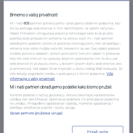
Pošalji komentar
Brinemo o vašoj privatnosti
Mi i naši
603
partneri pohranjujemo i pristupamo osobnim podacima, kao
što su pretraga web stranica ili lični identifikatori, na vašem računaru .
Odabir Prihvatam omogućava praćenje tehnologije kako bi se pružila
podrška dolje prikazanim svrhama na osnovu kojih mi i naši partneri
obrađujemo podatke Ukoliko je praćenje onemogućeno, neki od sadržaja i
reklama koje vidite možda neće biti relevantni za vas. Ovaj odabir postavki
možete ponovno odabrati i pritom promijeniti trenutni odabir ili pristanak
tako što ćete kliknuti na Upravljaj željenim postavkama link na dnu ove
web stranice [ili plutajuću ikonu u donjem lijevom dijelu web stranice, ako
je primjenjivo]. Vaš odabir će se mijenjati u okviru našeg Wеб локација. Za
više detalja, pogledajte Uredbu o postupanju s ličnim podacima.
Više
Oglas
informacija o vašoj privatnosti
Mi i naši partneri obrađujemo podatke kako bismo pružali:
Koristite podatke o tačnoj geolokaciji. Aktivno skenirajte karakteristike
uređaja radi identifikacije. Spremanje podataka i/ili pristupanje podacima
na uređaju. Prilagođeno oglašavanje i sadržaj, mjerenje oglašavanja i
sadržaja, istraživanje publike i razvoj usluga.
Spisak partnera (pružalaca usluga)
Prikaži svrhe