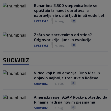
Bunar imа 3.500 stepenica koje se
spuštaju trinaest spratova, a
napravljen je da bi ljudi imali vode ljeti
|
|
0
LIFESTYLE
4. aug.
Zašto se zacrvenimo od stida?
Odgovor krije ljudska evolucija
|
|
0
LIFESTYLE
4. aug.
SHOWBIZ
Video koji budi emocije: Dino Merlin
objavio najbolje trenutke s Koševa
|
|
0
SHOWBIZ
6. aug.
Američki reper A$AP Rocky potvrdio da
Rihanna radi na novim pjesmama
|
|
0
SHOWBIZ
6. aug.