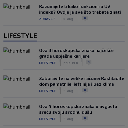
Razumijete li kako funkcionira UV
indeks? Ovdje je sve što trebate znati
|
|
0
ZDRAVLJE
4. aug.
LIFESTYLE
Ova 3 horoskopska znaka najčešće
grade uspješne karijere
|
|
0
LIFESTYLE
prije 14 h
Zaboravite na velike račune: Rashladite
dom pametnije, jeftinije i bez klime
|
|
0
LIFESTYLE
5. aug.
Ova 4 horoskopska znaka u avgustu
sreću svoju srodnu dušu
|
|
0
LIFESTYLE
5. aug.