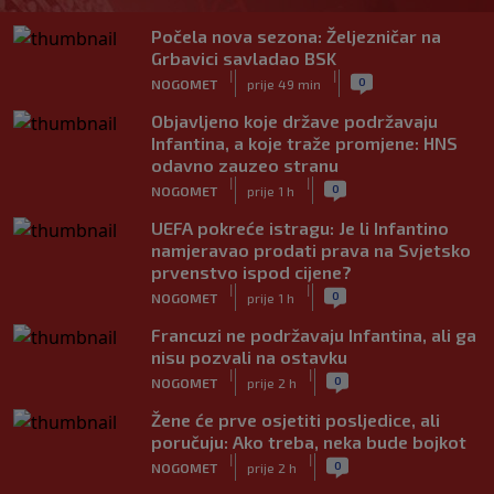
Počela nova sezona: Željezničar na
Grbavici savladao BSK
|
|
0
NOGOMET
prije 49 min
Objavljeno koje države podržavaju
Infantina, a koje traže promjene: HNS
odavno zauzeo stranu
|
|
0
NOGOMET
prije 1 h
UEFA pokreće istragu: Je li Infantino
namjeravao prodati prava na Svjetsko
prvenstvo ispod cijene?
|
|
0
NOGOMET
prije 1 h
Francuzi ne podržavaju Infantina, ali ga
nisu pozvali na ostavku
|
|
0
NOGOMET
prije 2 h
Žene će prve osjetiti posljedice, ali
poručuju: Ako treba, neka bude bojkot
|
|
0
NOGOMET
prije 2 h