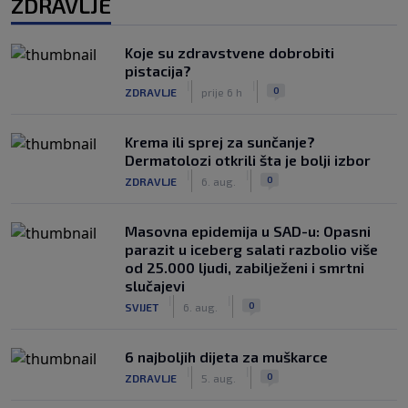
ZDRAVLJE
Koje su zdravstvene dobrobiti
pistacija?
|
|
0
ZDRAVLJE
prije 6 h
Krema ili sprej za sunčanje?
Dermatolozi otkrili šta je bolji izbor
|
|
0
ZDRAVLJE
6. aug.
Masovna epidemija u SAD-u: Opasni
parazit u iceberg salati razbolio više
od 25.000 ljudi, zabilježeni i smrtni
slučajevi
|
|
0
SVIJET
6. aug.
6 najboljih dijeta za muškarce
|
|
0
ZDRAVLJE
5. aug.