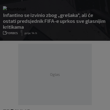
Infantino se izvinio zbog „grešaka“, ali će
ostati predsjednik FIFA-e uprkos sve glasnijim
kritikama
|
FORBES
prije 14 h
Oglas